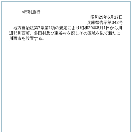
○市制施行
昭和29年6月17日
兵庫県告示第342号
地方自治法第7条第1項の規定により昭和29年8月1日から川
辺郡川西町、多田村及び東谷村を廃しその区域を以て新たに
川西市を設置する。