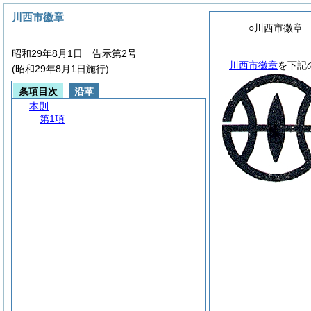
川西市徽章
○川西市徽章
昭和29年8月1日 告示第2号
川西市徽章
を下記
(昭和29年8月1日施行)
条項目次
沿革
本則
第1項