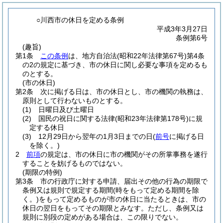
○川西市の休日を定める条例
平成3年3月27日
条例第6号
(趣旨)
第1条
この条例
は、地方自治法
(昭和22年法律第67号)
第4条
の2の規定に基づき、市の休日に関し必要な事項を定めるも
のとする。
(市の休日)
第2条
次に掲げる日は、市の休日とし、市の機関の執務は、
原則として行わないものとする。
(1)
日曜日及び土曜日
(2)
国民の祝日に関する法律
(昭和23年法律第178号)
に規
定する休日
(3)
12月29日から翌年の1月3日までの日
(
前号
に掲げる日
を除く。)
2
前項
の規定は、市の休日に市の機関がその所掌事務を遂行
することを妨げるものではない。
(期限の特例)
第3条
市の行政庁に対する申請、届出その他の行為の期限で
条例又は規則で規定する期間
(時をもって定める期間を除
く。)
をもって定めるものが市の休日に当たるときは、市の
休日の翌日をもってその期限とみなす。
ただし、条例又は
規則に別段の定めがある場合は、この限りでない。