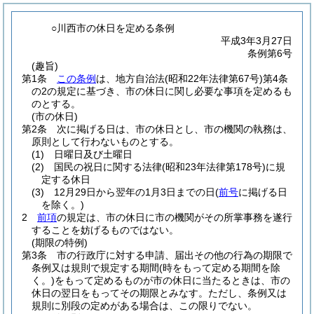
○川西市の休日を定める条例
平成3年3月27日
条例第6号
(趣旨)
第1条
この条例
は、地方自治法
(昭和22年法律第67号)
第4条
の2の規定に基づき、市の休日に関し必要な事項を定めるも
のとする。
(市の休日)
第2条
次に掲げる日は、市の休日とし、市の機関の執務は、
原則として行わないものとする。
(1)
日曜日及び土曜日
(2)
国民の祝日に関する法律
(昭和23年法律第178号)
に規
定する休日
(3)
12月29日から翌年の1月3日までの日
(
前号
に掲げる日
を除く。)
2
前項
の規定は、市の休日に市の機関がその所掌事務を遂行
することを妨げるものではない。
(期限の特例)
第3条
市の行政庁に対する申請、届出その他の行為の期限で
条例又は規則で規定する期間
(時をもって定める期間を除
く。)
をもって定めるものが市の休日に当たるときは、市の
休日の翌日をもってその期限とみなす。
ただし、条例又は
規則に別段の定めがある場合は、この限りでない。