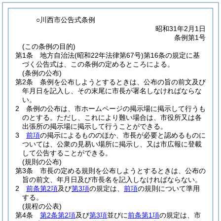
○川西市公告式条例
昭和31年2月1日
条例第1号
(この条例の目的)
第1条
地方自治法
(昭和22年法律第67号)
第16条の規定に基
づく公告式は、この条例の定めるところによる。
(条例の公布)
第2条
条例を公布しようとするときは、公布の旨の前文及び
年月日を記入し、その末尾に市長が署名しなければならな
い。
2
条例の公布は、市ホームページの掲示場に掲示して行うも
のとする。
ただし、これにより難い場合は、市役所又は各
出張所の掲示場に掲示して行うことができる。
3
前項
の掲示によるもののほか、市長が必要と認めるものに
ついては、公衆の見易い場所に掲示し、又は市広報に登載
して公告することができる。
(規則の公布)
第3条
市長の定める規則を公布しようとするときは、公布の
旨の前文、年月日及び市長名を記入しなければならない。
2
前条第2項
及び
第3項
の規定は、
前項
の規則について準用
する。
(規程の公表)
第4条
第2条第2項
及び
第3項
並びに
前条第1項
の規定は、市