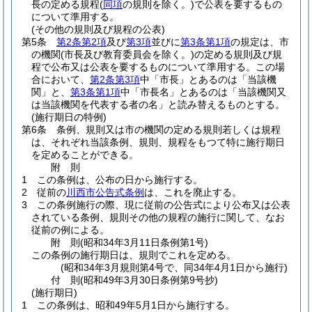
長の定める規程
(
同項
の規則を除く。)
で公表を要するもの
について準用する。
(その他の規則及び規程の公表)
第5条
第2条第2項
及び
第3項
並びに
第3条第1項
の規定は、市
の機関
(市長及び教育委員会を除く。)
の定める規則及び規
程で公布又は公表を要するものについて準用する。
この場
合において、
第2条第3項
中「市長」とあるのは「当該機
関」と、
第3条第1項
中「市長名」とあるのは「当該機関又
は当該機関を代表する者の名」と読み替えるものとする。
(施行期日の特例)
第6条
条例、規則又は市の機関の定める規則若しくは規程
は、それぞれ当該条例、規則、規程をもつて特に施行期日
を定めることができる。
附
則
1
この条例は、公布の日から施行する。
2
従前の
川西市公告式条例
は、これを廃止する。
3
この条例施行の際、現に従前の公告式により公布又は公表
されている条例、規則その他の規程の施行に関して、なお
従前の例による。
附
則
(昭和34年3月11日
条例第1号)
この条例の施行期日は、規則でこれを定める。
(昭和34年3月規則第4号で、同34年4月1日から施行)
付
則
(昭和49年3月30日
条例第9号抄)
(施行期日)
1
この条例は、昭和49年5月1日から施行する。