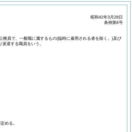
昭和42年3月28日
条例第6号
公務員で、一般職に属するもの
(臨時に雇用される者を除く。)
及び
り派遣する職員をいう。
が定める。