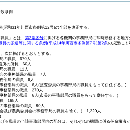
定数条例
(昭和31年川西市条例第12号)の全部を改正する。
「職員」とは、
第2条各号
に掲げる各機関の事務部局に常時勤務する地方
職員の派遣等に関する条例
(平成14年川西市条例第7号)
第2条
の規定によ
は、次に掲げるとおりとする。
局の職員 670人
務所の所員 60人
局の職員 12人
会の事務部局の職員 7人
務部局の職員 6人
事務部局の職員 6人
(監査委員の事務部局の職員をもって併任する。)
事務部局の職員 270人
事務部局の職員 6人
(市長の事務部局の職員をもって併任する。)
員 165人
の事務部局の職員 90人
員会及び農業委員会の事務部局の職員を除く。)
1,220人
)
掲げる職員の当該事務部局内の配分は、それぞれの機関に係る任命権者