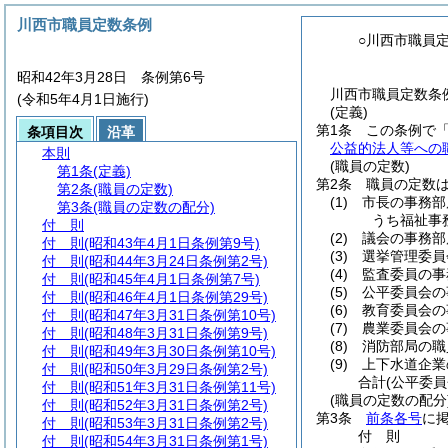
川西市職員定数条例
○川西市職員
昭和42年3月28日 条例第6号
川西市職員定数条例
(令和5年4月1日施行)
(定義)
第1条
この条例で
条項目次
沿革
公益的法人等への
本則
(職員の定数)
第1条
(定義)
第2条
職員の定数
第2条
(職員の定数)
(1)
市長の事務部
第3条
(職員の定数の配分)
うち福祉事
付 則
(2)
議会の事務部
付 則
(昭和43年4月1日条例第9号)
(3)
選挙管理委員
付 則
(昭和44年3月24日条例第2号)
(4)
監査委員の事
付 則
(昭和45年4月1日条例第7号)
(5)
公平委員会の
付 則
(昭和46年4月1日条例第29号)
(6)
教育委員会の
付 則
(昭和47年3月31日条例第10号)
(7)
農業委員会の
付 則
(昭和48年3月31日条例第9号)
(8)
消防部局の職
付 則
(昭和49年3月30日条例第10号)
(9)
上下水道企業
付 則
(昭和50年3月29日条例第2号)
合計
(公平委
付 則
(昭和51年3月31日条例第11号)
(職員の定数の配分
付 則
(昭和52年3月31日条例第2号)
第3条
前条各号
に
付 則
(昭和53年3月31日条例第2号)
付
則
付 則
(昭和54年3月31日条例第1号)