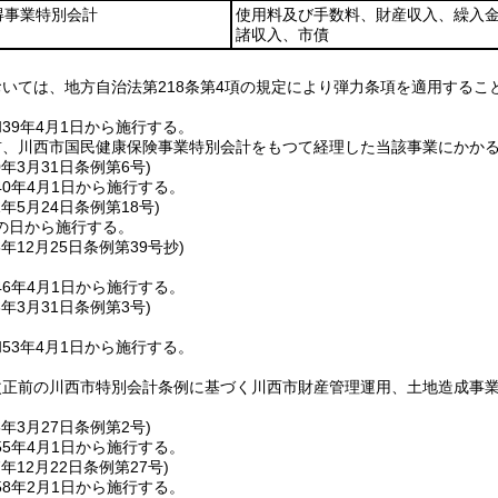
得事業特別会計
使用料及び手数料、財産収入、繰入
諸収入、市債
いては、地方自治法第218条第4項の規定により弾力条項を適用するこ
39年4月1日から施行する。
前、川西市国民健康保険事業特別会計をもつて経理した当該事業にかか
0年3月31日
条例第6号)
0年4月1日から施行する。
1年5月24日
条例第18号)
の日から施行する。
5年12月25日
条例第39号抄)
6年4月1日から施行する。
3年3月31日
条例第3号)
53年4月1日から施行する。
改正前の川西市特別会計条例に基づく川西市財産管理運用、土地造成事業
5年3月27日
条例第2号)
5年4月1日から施行する。
7年12月22日
条例第27号)
8年2月1日から施行する。