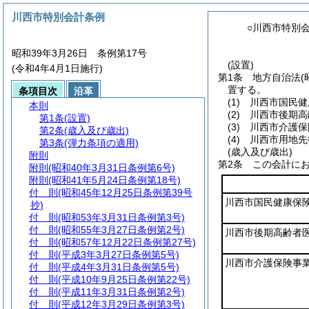
川西市特別会計条例
○川西市特別
昭和39年3月26日 条例第17号
(設置)
(令和4年4月1日施行)
第1条
地方自治法
(
置する。
条項目次
沿革
(1)
川西市国民健
本則
(2)
川西市後期高
第1条
(設置)
(3)
川西市介護保
第2条
(歳入及び歳出)
(4)
川西市用地先
第3条
(弾力条項の適用)
(歳入及び歳出)
附則
第2条
この会計に
附則
(昭和40年3月31日条例第6号)
附則
(昭和41年5月24日条例第18号)
付 則
(昭和45年12月25日条例第39号
川西市国民健康保
抄)
付 則
(昭和53年3月31日条例第3号)
付 則
(昭和55年3月27日条例第2号)
川西市後期高齢者
付 則
(昭和57年12月22日条例第27号)
付 則
(平成3年3月27日条例第5号)
川西市介護保険事
付 則
(平成4年3月31日条例第5号)
付 則
(平成10年9月25日条例第22号)
付 則
(平成11年3月31日条例第2号)
付 則
(平成12年3月29日条例第3号)