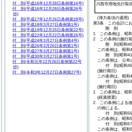
付 則
(平成16年12月28日条例第16号)
川西市用地先行取
付 則
(平成16年12月28日条例第26号
抄)
(弾力条項の適用)
付 則
(平成17年12月26日条例第28号)
第3条
この会計にお
付 則
(平成18年3月27日条例第1号)
附
則
付 則
(平成19年12月25日条例第22号)
1
この条例は、昭和
付 則
(平成22年12月22日条例第26号)
2
この条例の施行
付 則
(平成24年3月27日条例第4号)
附
則
(昭和4
付 則
(平成26年3月26日条例第1号)
この条例は、昭和4
付 則
(平成27年3月27日条例第1号)
附
則
(昭和4
付 則
(平成30年3月27日条例第1号)
この条例は、公布
付 則
(令和元年12月26日条例第22号
付
則
(昭和4
抄)
(施行期日)
付 則
(令和3年12月27日条例第27号)
この条例は、昭和4
付
則
(昭和5
(施行期日)
1
この条例は、昭和
(経過措置)
2
この条例による
の例による。
付
則
(昭和5
この条例は、昭和5
付
則
(昭和5
この条例は、昭和5