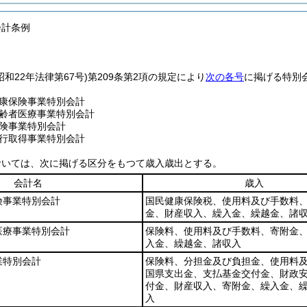
会計条例
昭和22年法律第67号)
第209条第2項の規定により
次の各号
に掲げる特別
康保険事業特別会計
齢者医療事業特別会計
険事業特別会計
行取得事業特別会計
おいては、次に掲げる区分をもつて歳入歳出とする。
会計名
歳入
険事業特別会計
国民健康保険税、使用料及び手数料
金、財産収入、繰入金、繰越金、諸
医療事業特別会計
保険料、使用料及び手数料、寄附金
入金、繰越金、諸収入
業特別会計
保険料、分担金及び負担金、使用料
国県支出金、支払基金交付金、財政
付金、財産収入、寄附金、繰入金、
入