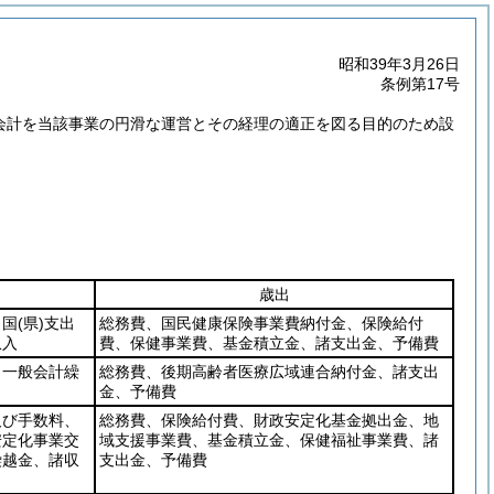
昭和39年3月26日
条例第17号
会計を当該事業の円滑な運営とその経理の適正を図る目的のため設
歳出
、国
(県)
支出
総務費、国民健康保険事業費納付金、保険給付
収入
費、保健事業費、基金積立金、諸支出金、予備費
、一般会計繰
総務費、後期高齢者医療広域連合納付金、諸支出
金、予備費
及び手数料、
総務費、保険給付費、財政安定化基金拠出金、地
安定化事業交
域支援事業費、基金積立金、保健福祉事業費、諸
繰越金、諸収
支出金、予備費