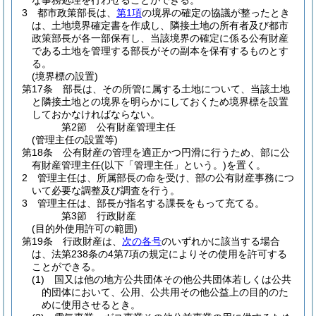
な事務処理を行わせることができる。
3
都市政策部長は、
第1項
の境界の確定の協議が整ったとき
は、土地境界確定書を作成し、隣接土地の所有者及び都市
政策部長が各一部保有し、当該境界の確定に係る公有財産
である土地を管理する部長がその副本を保有するものとす
る。
(境界標の設置)
第17条
部長は、その所管に属する土地について、当該土地
と隣接土地との境界を明らかにしておくため境界標を設置
しておかなければならない。
第2節
公有財産管理主任
(管理主任の設置等)
第18条
公有財産の管理を適正かつ円滑に行うため、部に公
有財産管理主任
(以下「管理主任」という。)
を置く。
2
管理主任は、所属部長の命を受け、部の公有財産事務につ
いて必要な調整及び調査を行う。
3
管理主任は、部長が指名する課長をもって充てる。
第3節
行政財産
(目的外使用許可の範囲)
第19条
行政財産は、
次の各号
のいずれかに該当する場合
は、法第238条の4第7項の規定によりその使用を許可する
ことができる。
(1)
国又は他の地方公共団体その他公共団体若しくは公共
的団体において、公用、公共用その他公益上の目的のた
めに使用させるとき。