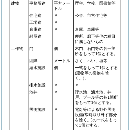
建物
事務所建
平方メー
庁舎、学校、図書館等
トル
住宅建
〃
公舎、市営住宅等
工場建
〃
倉庫建
〃
倉庫、車庫等
雑屋建
便所、廊下等他の種目
に属しないもの
工作物
門
個
木門、石門等の各一箇
所をもって1個とする。
囲障
メートル
さく、へい、垣等
給水施設
個
一式をもって1個とする
(建物等の従物を除
く。)
。
排水施設
〃
〃
池井
〃
貯水池、濾水池、井
戸、プール等の各1箇所
をもって1個とする。
照明施設
〃
電灯等による野外照明
設備
(常時取り外す部分
を除く。)
の一式をもっ
て1個とする。