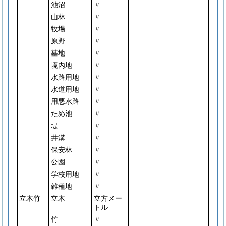
池沼
〃
山林
〃
牧場
〃
原野
〃
墓地
〃
境内地
〃
水路用地
〃
水道用地
〃
用悪水路
〃
ため池
〃
堤
〃
井溝
〃
保安林
〃
公園
〃
学校用地
〃
雑種地
〃
立木竹
立木
立方メー
トル
竹
〃