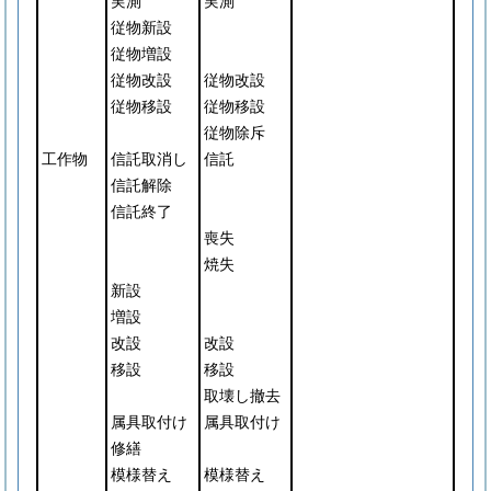
実測
実測
従物新設
従物増設
従物改設
従物改設
従物移設
従物移設
従物除斥
工作物
信託取消し
信託
信託解除
信託終了
喪失
焼失
新設
増設
改設
改設
移設
移設
取壊し撤去
属具取付け
属具取付け
修繕
模様替え
模様替え