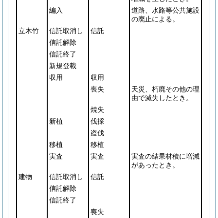
編入
道路、水路等公共施設
の廃止による。
立木竹
信託取消し
信託
信託解除
信託終了
新規登載
収用
収用
喪失
天災、朽廃その他の理
由で滅失したとき。
焼失
新植
伐採
盗伐
移植
移植
実査
実査
実査の結果材積に増減
があったとき。
建物
信託取消し
信託
信託解除
信託終了
喪失