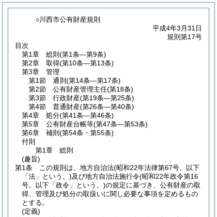
○川西市公有財産規則
平成4年3月31日
規則第17号
目次
第1章
総則
(第1条―第9条)
第2章
取得
(第10条―第13条)
第3章
管理
第1節
通則
(第14条―第17条)
第2節
公有財産管理主任
(第18条)
第3節
行政財産
(第19条―第25条)
第4節
普通財産
(第26条―第40条)
第4章
処分
(第41条―第46条)
第5章
公有財産台帳等
(第47条―第53条)
第6章
補則
(第54条・第55条)
付則
第1章
総則
(趣旨)
第1条
この規則は、地方自治法
(昭和22年法律第67号。以下
「法」という。)
及び地方自治法施行令
(昭和22年政令第16
号。以下「政令」という。)
の規定に基づき、公有財産の取
得、管理及び処分の取扱いに関し必要な事項を定めるもの
とする。
(定義)