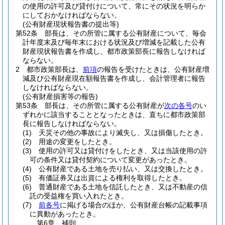
の使用の許可及び貸付けについて、常にその状況を明らか
にしておかなければならない。
(公有財産現状報告書の提出等)
第52条
部長は、その所管に属する公有財産について、毎会
計年度末及び毎年末における状況及び増減を記載した公有
財産現状報告書を作成し、都市政策部長に報告しなければ
ならない。
2
都市政策部長は、
前項
の報告を受けたときは、公有財産増
減及び公有財産現在額報告書を作成し、会計管理者に報告
しなければならない。
(公有財産損害等の報告)
第53条
部長は、その所管に属する公有財産が
次の各号
のい
ずれかに該当することとなったときは、直ちに都市政策部
長に報告しなければならない。
(1)
天災その他の事故により滅失し、又は損傷したとき。
(2)
用途の変更をしたとき。
(3)
使用の許可又は貸付けをしたとき、又は当該使用の許
可の条件又は貸付契約について変更があったとき。
(4)
公有財産である土地を売り払い、又は交換したとき。
(5)
有価証券又は出資による権利を取得したとき。
(6)
普通財産である土地を信託したとき、又は不動産の信
託の受益権を買い入れたとき。
(7)
前各号
に掲げる場合のほか、公有財産台帳の記載事項
に異動があったとき。
第6章
補則