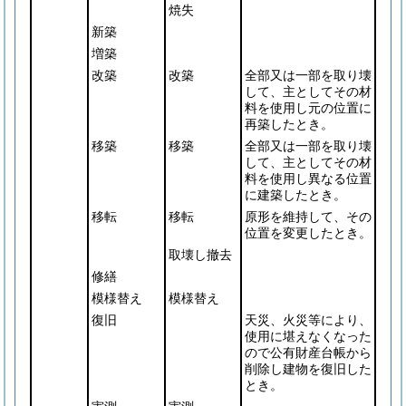
焼失
新築
増築
改築
改築
全部又は一部を取り壊
して、主としてその材
料を使用し元の位置に
再築したとき。
移築
移築
全部又は一部を取り壊
して、主としてその材
料を使用し異なる位置
に建築したとき。
移転
移転
原形を維持して、その
位置を変更したとき。
取壊し撤去
修繕
模様替え
模様替え
復旧
天災、火災等により、
使用に堪えなくなった
ので公有財産台帳から
削除し建物を復旧した
とき。