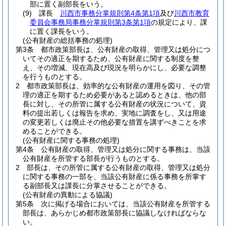
部に置く副部長をいう。
(9)
課長
川西市事務分掌規則第4条第1項
及び
川西市教育
委員会事務局事務分掌規則第3条第1項
の規定により、課
に置く課長をいう。
(公有財産の総括事務の処理)
第3条
都市政策部長は、公有財産の取得、管理又は処分につ
いてその適正を期するため、公有財産に関する制度を整
え、その増減、現在高及び現況を明らかにし、必要な調整
を行うものとする。
2
都市政策部長は、効率的な公有財産の運用を図り、その管
理の適正を期するため必要があると認めるときは、他の部
長に対し、その所管に属する公有財産の状況について、資
料の提出若しくは報告を求め、実地に調査をし、又は用途
の変更若しくは廃止その他必要な措置を講ずべきことを求
めることができる。
(公有財産に関する事務の処理)
第4条
公有財産の取得、管理又は処分に関する事務は、当該
公有財産を所管する部長が行うものとする。
2
部長は、その所管に属する公有財産の取得、管理又は処分
に関する事務の一部を、当該公有財産に係る事務を所掌す
る副部長又は課長に分掌させることができる。
(公有財産の異動による協議)
第5条
次に掲げる場合においては、当該公有財産を所管する
部長は、あらかじめ都市政策部長に協議しなければならな
い。