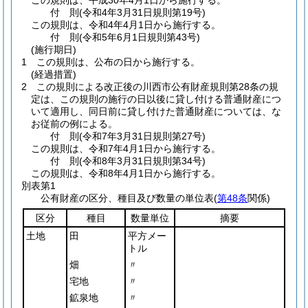
この規則は、平成30年4月1日から施行する。
付
則
(令和4年3月31日
規則第19号)
この規則は、令和4年4月1日から施行する。
付
則
(令和5年6月1日
規則第43号)
(施行期日)
1
この規則は、公布の日から施行する。
(経過措置)
2
この規則による改正後の川西市公有財産規則第28条の規
定は、この規則の施行の日以後に貸し付ける普通財産につ
いて適用し、同日前に貸し付けた普通財産については、な
お従前の例による。
付
則
(令和7年3月31日
規則第27号)
この規則は、令和7年4月1日から施行する。
付
則
(令和8年3月31日
規則第34号)
この規則は、令和8年4月1日から施行する。
別表第1
公有財産の区分、種目及び数量の単位表(
第48条
関係)
区分
種目
数量単位
摘要
土地
田
平方メー
トル
畑
〃
宅地
〃
鉱泉地
〃