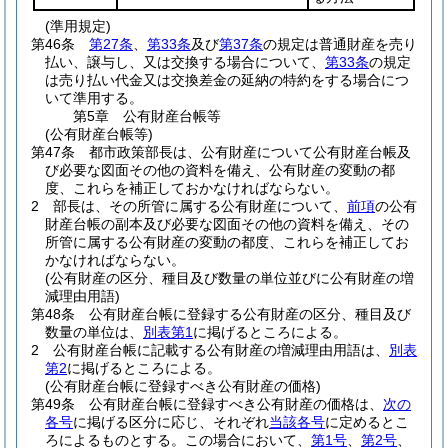
(準用規定)
第46条
第27条
、
第33条
及び
第37条
の規定は普通財産を売り
払い、譲与し、又は交換する場合について、
第33条
の規定
は売り払い代金又は交換差金の延納の特約をする場合につ
いて準用する。
第5章
公有財産台帳等
(公有財産台帳等)
第47条
都市政策部長は、公有財産について公有財産台帳及
び必要な図面その他の資料を備え、公有財産の変動の都
度、これらを補正しておかなければならない。
2
部長は、その所管に属する公有財産について、
前項
の公有
財産台帳の副本及び必要な図面その他の資料を備え、その
所管に属する公有財産の変動の都度、これらを補正してお
かなければならない。
(公有財産の区分、種目及び数量の単位並びに公有財産の増
減理由用語)
第48条
公有財産台帳に登録する公有財産の区分、種目及び
数量の単位は、
別表第1
に掲げるところによる。
2
公有財産台帳に記載する公有財産の増減理由用語は、
別表
第2
に掲げるところによる。
(公有財産台帳に登録すべき公有財産の価格)
第49条
公有財産台帳に登録すべき公有財産の価格は、
次の
各号
に掲げる区分に応じ、それぞれ
当該各号
に定めるとこ
ろによるものとする。
この場合において、
第1号
、
第2号
、