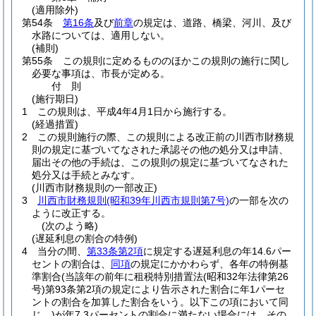
(適用除外)
第54条
第16条
及び
前章
の規定は、道路、橋梁、河川、及び
水路については、適用しない。
(補則)
第55条
この規則に定めるもののほかこの規則の施行に関し
必要な事項は、市長が定める。
付
則
(施行期日)
1
この規則は、平成4年4月1日から施行する。
(経過措置)
2
この規則施行の際、この規則による改正前の川西市財務規
則の規定に基づいてなされた承認その他の処分又は申請、
届出その他の手続は、この規則の規定に基づいてなされた
処分又は手続とみなす。
(川西市財務規則の一部改正)
3
川西市財務規則
(昭和39年川西市規則第7号)
の一部を次の
ように改正する。
(次のよう略)
(遅延利息の割合の特例)
4
当分の間、
第33条第2項
に規定する遅延利息の年14.6パー
セントの割合は、
同項
の規定にかかわらず、各年の特例基
準割合
(当該年の前年に租税特別措置法
(昭和32年法律第26
号)
第93条第2項の規定により告示された割合に年1パーセ
ントの割合を加算した割合をいう。以下この項において同
じ。)
が年7.3パーセントの割合に満たない場合には、その