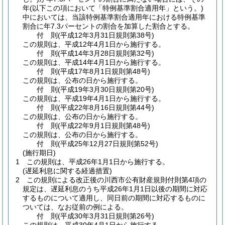
年
(以下この項において「特例基準割合適用年」という。)
中においては、当該特例基準割合適用年における特例基準
割合に年7.3パーセントの割合を加算した割合とする。
付
則
(平成12年3月31日
規則第38号)
この規則は、平成12年4月1日から施行する。
付
則
(平成14年3月28日
規則第32号)
この規則は、平成14年4月1日から施行する。
付
則
(平成17年8月1日
規則第48号)
この規則は、公布の日から施行する。
付
則
(平成19年3月30日
規則第20号)
この規則は、平成19年4月1日から施行する。
付
則
(平成22年8月16日
規則第44号)
この規則は、公布の日から施行する。
付
則
(平成22年9月1日
規則第48号)
この規則は、公布の日から施行する。
付
則
(平成25年12月27日
規則第52号)
(施行期日)
1
この規則は、平成26年1月1日から施行する。
(遅延利息に関する経過措置)
2
この規則による改正後の川西市公有財産規則付則第4項の
規定は、遅延利息のうち平成26年1月1日以後の期間に対応
するものについて適用し、同日前の期間に対応するものに
ついては、なお従前の例による。
付
則
(平成30年3月31日
規則第26号)