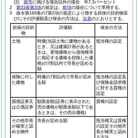
(2)
前号
に掲げる場合以外の場合 年7.3パーセント
2
第33条第3項
の規定は、
前項
の場合について準用する。
3
政令第169条の7第2項の規定により徴する担保の目的物並
びにその評価額及び保全の方法は、
次表
のとおりとする。
担保の目的
評価額
保全の方法
物
土地
時価
(当該土地に建物がある
抵当権の設定
とき、又は建築計画があると
きは、更地価格から借地権等
に相応する価格を控除した価
格)
の7割以内で市長が定める
額
保険に付し
時価の7割以内で市長が定め
抵当権の設定及
た建物
る額
び保険金請求権
に対する質権の
設定
国債証券又
額面金額
(証券に表示された
質権の設定
は公債証券
売出価格が額面金額以下であ
るときは、その売出価格)
その他市長
市長が定める額
抵当権又は質権
が確実と認
の設定その他市
める物件
長が確実と認め
る方法