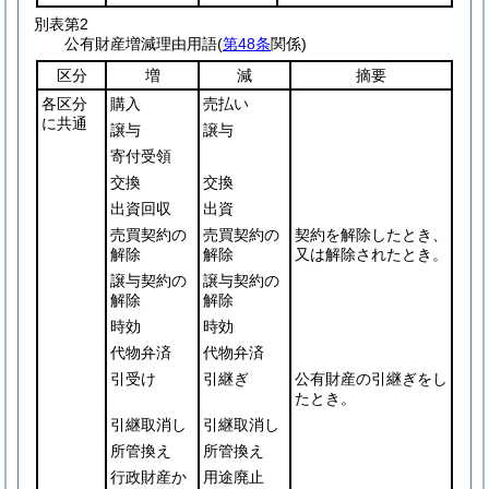
別表第2
公有財産増減理由用語(
第48条
関係)
区分
増
減
摘要
各区分
購入
売払い
に共通
譲与
譲与
寄付受領
交換
交換
出資回収
出資
売買契約の
売買契約の
契約を解除したとき、
解除
解除
又は解除されたとき。
譲与契約の
譲与契約の
解除
解除
時効
時効
代物弁済
代物弁済
引受け
引継ぎ
公有財産の引継ぎをし
たとき。
引継取消し
引継取消し
所管換え
所管換え
行政財産か
用途廃止