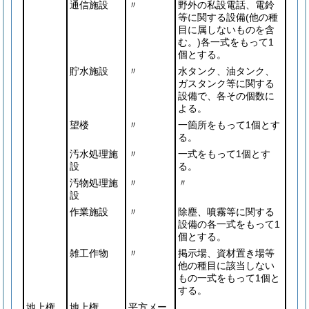
通信施設
〃
野外の私設電話、電鈴
等に関する設備
(他の種
目に属しないものを含
む。)
各一式をもって1
個とする。
貯水施設
〃
水タンク、油タンク、
ガスタンク等に関する
設備で、各その個数に
よる。
望楼
〃
一箇所をもって1個とす
る。
汚水処理施
〃
一式をもって1個とす
設
る。
汚物処理施
〃
〃
設
作業施設
〃
除塵、噴霧等に関する
設備の各一式をもって1
個とする。
雑工作物
〃
掲示場、資材置き場等
他の種目に該当しない
もの一式をもって1個と
する。
地上権
地上権
平方メー