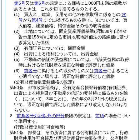
第5号
又は
第6号
の規定による価格に1,000円未満の端数が
あるときは、これを切り捨てるものとする。
(1)
買入れ、建築、収用その他の有償取得に係るもの
(
次
号
から
第4号
までに掲げるものを除く。)
については、買
入価格、建築価格、補償金額その他の取得金額
(2)
土地については、固定資産評価基準
(昭和38年自治省
告示第158号)
に定める市街地宅地評価法の路線価に基づ
き算定した価格
(3)
有価証券については、額面金額
(4)
出資による権利については、出資金額
(5)
不動産の信託の受益権については、当該受益権の取得
時における信託財産を適正な時価で評定した価格
(6)
前各号
に掲げるもの以外のもの又は
前各号
によること
が適当でない場合は、適正な時価で評定した価格
(公有財産台帳登録価格の改定)
第50条
都市政策部長は、公有財産台帳登録価格
(有価証券、
出資による権利及び不動産の信託の受益権に係るものを除
く。)
について、3年ごとに、その年の3月31日の現況にお
いて、適正な時価で評定した価格により改定しなければな
らない。
2
前条各号列記以外の部分
後段の規定は、
前項
の場合につい
て準用する。
(行政財産使用許可台帳等)
第51条
部長は、その所管に属する公有財産について、行政
財産使用許可台帳及び普通財産貸付台帳を備え、公有財産