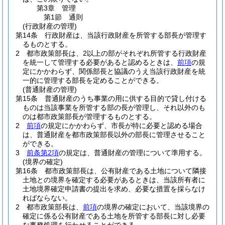
第3章
管理
第1節
通則
(行政財産の管理)
第14条
行政財産は、当該行政財産を所管する部長が管理す
るものとする。
2
都市政策部長は、2以上の部がそれぞれ所管する行政財産
を統一して管理する必要があると認めるときは、
前項
の規
定にかかわらず、関係部長と協議のうえ当該行政財産を統
一的に管理する部長を定めることができる。
(普通財産の管理)
第15条
普通財産のうち事業の用に供する目的で貸し付ける
ものは当該事業を所管する部の長が管理し、それ以外のも
のは都市政策部長が管理するものとする。
2
前項
の規定にかかわらず、市長が特に必要と認める場合
は、普通財産を都市政策部長以外の部長に管理させること
ができる。
3
前条第2項
の規定は、普通財産の管理について準用する。
(境界の確定)
第16条
都市政策部長は、公有財産である土地について隣接
土地との境界を確定する必要があるときは、当該所有者に
土地境界確定申請書の提出を求め、必要な措置を採らなけ
ればならない。
2
都市政策部長は、
前項
の境界の確定において、当該境界の
確定に係る公有財産である土地を所管する部長に対し必要