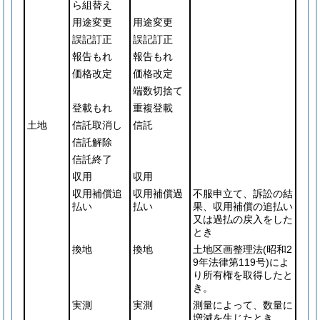
ら組替え
用途変更
用途変更
誤記訂正
誤記訂正
報告もれ
報告もれ
価格改定
価格改定
端数切捨て
登載もれ
重複登載
土地
信託取消し
信託
信託解除
信託終了
収用
収用
収用補償追
収用補償過
不服申立て、訴訟の結
払い
払い
果、収用補償の追払い
又は過払の戻入をした
とき
換地
換地
土地区画整理法
(昭和2
9年法律第119号)
によ
り所有権を取得したと
き。
実測
実測
測量によって、数量に
増減を生じたとき。