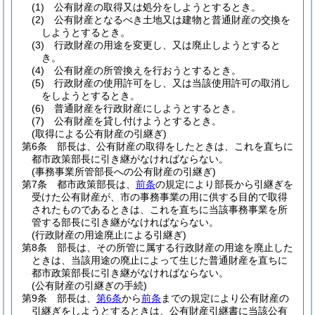
(1)
公有財産の取得又は処分をしようとするとき。
(2)
公有財産となるべき土地又は建物と普通財産の交換を
しようとするとき。
(3)
行政財産の用途を変更し、又は廃止しようとすると
き。
(4)
公有財産の所管換えを行おうとするとき。
(5)
行政財産の使用許可をし、又は当該使用許可の取消し
をしようとするとき。
(6)
普通財産を行政財産にしようとするとき。
(7)
公有財産を貸し付けようとするとき。
(取得による公有財産の引継ぎ)
第6条
部長は、公有財産の取得をしたときは、これを直ちに
都市政策部長に引き継がなければならない。
(事務事業所管部長への公有財産の引継ぎ)
第7条
都市政策部長は、
前条
の規定により部長から引継ぎを
受けた公有財産が、市の事務事業の用に供する目的で取得
されたものであるときは、これを直ちに当該事務事業を所
管する部長に引き継がなければならない。
(行政財産の用途廃止による引継ぎ)
第8条
部長は、その所管に属する行政財産の用途を廃止した
ときは、当該用途の廃止によって生じた普通財産を直ちに
都市政策部長に引き継がなければならない。
(公有財産の引継ぎの手続)
第9条
部長は、
第6条
から
前条
までの規定により公有財産の
引継ぎをしようとするときは、公有財産引継書に当該公有