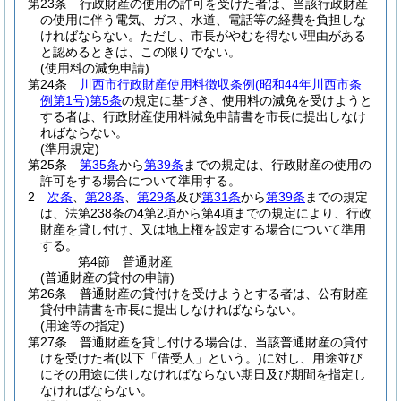
第23条
行政財産の使用の許可を受けた者は、当該行政財産
の使用に伴う電気、ガス、水道、電話等の経費を負担しな
ければならない。
ただし、市長がやむを得ない理由がある
と認めるときは、この限りでない。
(使用料の減免申請)
第24条
川西市行政財産使用料徴収条例
(昭和44年川西市条
例第1号)
第5条
の規定に基づき、使用料の減免を受けようと
する者は、行政財産使用料減免申請書を市長に提出しなけ
ればならない。
(準用規定)
第25条
第35条
から
第39条
までの規定は、行政財産の使用の
許可をする場合について準用する。
2
次条
、
第28条
、
第29条
及び
第31条
から
第39条
までの規定
は、法第238条の4第2項から第4項までの規定により、行政
財産を貸し付け、又は地上権を設定する場合について準用
する。
第4節
普通財産
(普通財産の貸付の申請)
第26条
普通財産の貸付けを受けようとする者は、公有財産
貸付申請書を市長に提出しなければならない。
(用途等の指定)
第27条
普通財産を貸し付ける場合は、当該普通財産の貸付
けを受けた者
(以下「借受人」という。)
に対し、用途並び
にその用途に供しなければならない期日及び期間を指定し
なければならない。