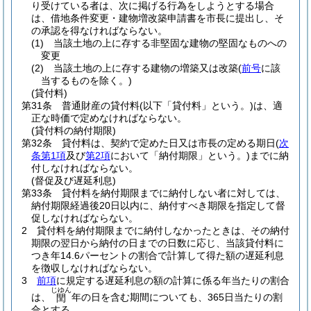
り受けている者は、次に掲げる行為をしようとする場合
は、借地条件変更・建物増改築申請書を市長に提出し、そ
の承認を得なければならない。
(1)
当該土地の上に存する非堅固な建物の堅固なものへの
変更
(2)
当該土地の上に存する建物の増築又は改築
(
前号
に該
当するものを除く。)
(貸付料)
第31条
普通財産の貸付料
(以下「貸付料」という。)
は、適
正な時価で定めなければならない。
(貸付料の納付期限)
第32条
貸付料は、契約で定めた日又は市長の定める期日
(
次
条第1項
及び
第2項
において「納付期限」という。)
までに納
付しなければならない。
(督促及び遅延利息)
第33条
貸付料を納付期限までに納付しない者に対しては、
納付期限経過後20日以内に、納付すべき期限を指定して督
促しなければならない。
2
貸付料を納付期限までに納付しなかったときは、その納付
期限の翌日から納付の日までの日数に応じ、当該貸付料に
つき年14.6パーセントの割合で計算して得た額の遅延利息
を徴収しなければならない。
3
前項
に規定する遅延利息の額の計算に係る年当たりの割合
じゆん
は、
年の日を含む期間についても、365日当たりの割
閏
合とする。