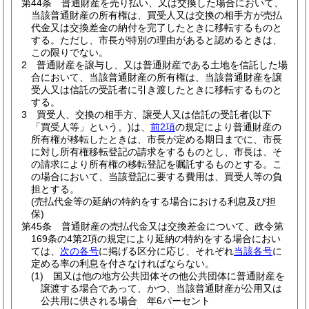
第44条
普通財産を売り払い、又は交換した場合において、
当該普通財産の所有権は、買受人又は交換の相手方が売払
代金又は交換差金の納付を完了したときに移転するものと
する。
ただし、市長が特別の理由があると認めるときは、
この限りでない。
2
普通財産を譲与し、又は普通財産である土地を信託した場
合において、当該普通財産の所有権は、当該普通財産を譲
受人又は信託の受託者に引き渡したときに移転するものと
する。
3
買受人、交換の相手方、譲受人又は信託の受託者
(以下
「買受人等」という。)
は、
前2項
の規定により普通財産の
所有権が移転したときは、市長が定める期日までに、市長
に対し所有権移転登記の請求をするものとし、市長は、そ
の請求により所有権の移転登記を嘱託するものとする。
こ
の場合において、当該登記に要する費用は、買受人等の負
担とする。
(売払代金等の延納の特約をする場合における利息及び担
保)
第45条
普通財産の売払代金又は交換差金について、政令第
169条の4第2項の規定により延納の特約をする場合におい
ては、
次の各号
に掲げる区分に応じ、それぞれ
当該各号
に
定める率の利息を付さなければならない。
(1)
国又は他の地方公共団体その他公共団体に普通財産を
譲渡する場合であって、かつ、当該普通財産が公用又は
公共用に供される場合 年6パーセント