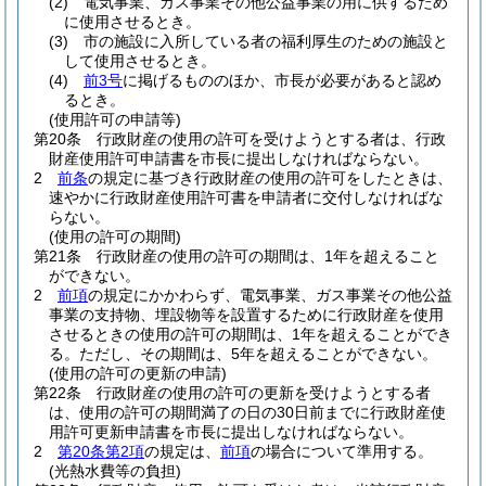
(2)
電気事業、ガス事業その他公益事業の用に供するため
に使用させるとき。
(3)
市の施設に入所している者の福利厚生のための施設と
して使用させるとき。
(4)
前3号
に掲げるもののほか、市長が必要があると認め
るとき。
(使用許可の申請等)
第20条
行政財産の使用の許可を受けようとする者は、行政
財産使用許可申請書を市長に提出しなければならない。
2
前条
の規定に基づき行政財産の使用の許可をしたときは、
速やかに行政財産使用許可書を申請者に交付しなければな
らない。
(使用の許可の期間)
第21条
行政財産の使用の許可の期間は、1年を超えること
ができない。
2
前項
の規定にかかわらず、電気事業、ガス事業その他公益
事業の支持物、埋設物等を設置するために行政財産を使用
させるときの使用の許可の期間は、1年を超えることができ
る。
ただし、その期間は、5年を超えることができない。
(使用の許可の更新の申請)
第22条
行政財産の使用の許可の更新を受けようとする者
は、使用の許可の期間満了の日の30日前までに行政財産使
用許可更新申請書を市長に提出しなければならない。
2
第20条第2項
の規定は、
前項
の場合について準用する。
(光熱水費等の負担)