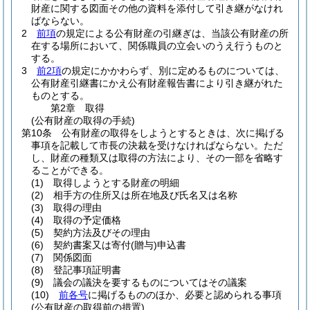
財産に関する図面その他の資料を添付して引き継がなけれ
ばならない。
2
前項
の規定による公有財産の引継ぎは、当該公有財産の所
在する場所において、関係職員の立会いのうえ行うものと
する。
3
前2項
の規定にかかわらず、別に定めるものについては、
公有財産引継書にかえ公有財産報告書により引き継がれた
ものとする。
第2章
取得
(公有財産の取得の手続)
第10条
公有財産の取得をしようとするときは、次に掲げる
事項を記載して市長の決裁を受けなければならない。
ただ
し、財産の種類又は取得の方法により、その一部を省略す
ることができる。
(1)
取得しようとする財産の明細
(2)
相手方の住所又は所在地及び氏名又は名称
(3)
取得の理由
(4)
取得の予定価格
(5)
契約方法及びその理由
(6)
契約書案又は寄付
(贈与)
申込書
(7)
関係図面
(8)
登記事項証明書
(9)
議会の議決を要するものについてはその議案
(10)
前各号
に掲げるもののほか、必要と認められる事項
(公有財産の取得前の措置)