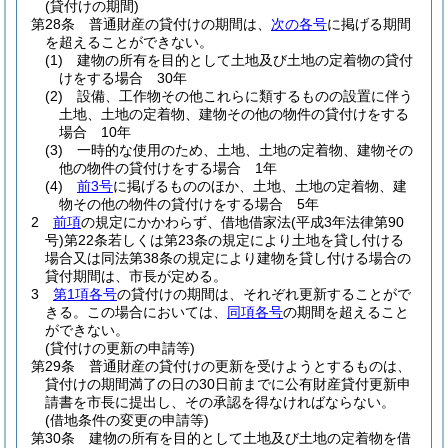
(貸付けの期間)
第28条
普通財産の貸付けの期間は、
次の各号
に掲げる期間
を超えることができない。
(1)
建物の所有を目的として土地及び土地の定着物の貸付
けをする場合 30年
(2)
設備、工作物その他これらに類するものの設置に伴う
土地、土地の定着物、建物その他の物件の貸付けをする
場合 10年
(3)
一時的な使用のため、土地、土地の定着物、建物その
他の物件の貸付けをする場合 1年
(4)
前3号
に掲げるもののほか、土地、土地の定着物、建
物その他の物件の貸付けをする場合 5年
2
前項
の規定にかかわらず、借地借家法
(平成3年法律第90
号)
第22条若しくは第23条の規定により土地を貸し付ける
場合又は同法第38条の規定により建物を貸し付ける場合の
貸付期間は、市長が定める。
3
第1項各号
の貸付けの期間は、それぞれ更新することがで
きる。
この場合においては、
同項各号
の期間を超えること
ができない。
(貸付けの更新の申請等)
第29条
普通財産の貸付けの更新を受けようとするものは、
貸付けの期間満了の日の30日前までに公有財産貸付更新申
請書を市長に提出し、その承認を得なければならない。
(借地条件の変更の申請等)
第30条
建物の所有を目的として土地及び土地の定着物を借