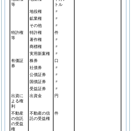
等
トル
地役権
〃
鉱業権
〃
その他
〃
特許権
特許権
件
等
著作権
〃
商標権
〃
実用新案権
〃
有価証
株券
口
券
社債券
〃
公債証券
〃
国債証券
〃
受益証券
〃
出資に
出資金
円
よる権
利
不動産
不動産の信
件
の信託
託の受益権
の受益
権