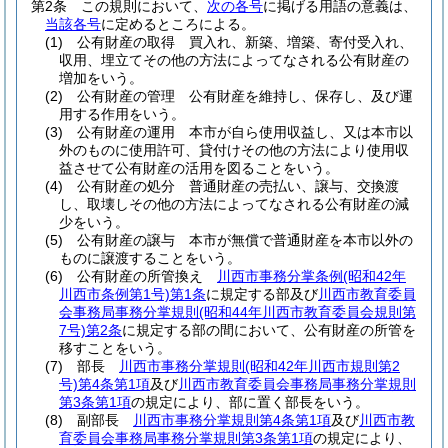
第2条
この規則において、
次の各号
に掲げる用語の意義は、
当該各号
に定めるところによる。
(1)
公有財産の取得 買入れ、新築、増築、寄付受入れ、
収用、埋立てその他の方法によってなされる公有財産の
増加をいう。
(2)
公有財産の管理 公有財産を維持し、保存し、及び運
用する作用をいう。
(3)
公有財産の運用 本市が自ら使用収益し、又は本市以
外のものに使用許可、貸付けその他の方法により使用収
益させて公有財産の活用を図ることをいう。
(4)
公有財産の処分 普通財産の売払い、譲与、交換渡
し、取壊しその他の方法によってなされる公有財産の減
少をいう。
(5)
公有財産の譲与 本市が無償で普通財産を本市以外の
ものに譲渡することをいう。
(6)
公有財産の所管換え
川西市事務分掌条例
(昭和42年
川西市条例第1号)
第1条
に規定する部及び
川西市教育委員
会事務局事務分掌規則
(昭和44年川西市教育委員会規則第
7号)
第2条
に規定する部の間において、公有財産の所管を
移すことをいう。
(7)
部長
川西市事務分掌規則
(昭和42年川西市規則第2
号)
第4条第1項
及び
川西市教育委員会事務局事務分掌規則
第3条第1項
の規定により、部に置く部長をいう。
(8)
副部長
川西市事務分掌規則第4条第1項
及び
川西市教
育委員会事務局事務分掌規則第3条第1項
の規定により、