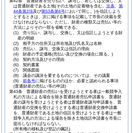
第42条
普通財産を売り払い、譲与し、若しくは交換し、又
は普通財産である土地
(その土地の定着物を含む。
次条
、
第
44条第2項
及び
第53条第6号
において同じ。)
を信託しよう
とするときは、次に掲げる事項を記載して市長の決裁を受
けなければならない。
ただし、財産の種類又は売払い等の
方法によりその一部を省略できる。
(1)
売り払い、譲与し、交換し、又は信託しようとする財
産の明細
(2)
相手方の住所又は所在地及び氏名又は名称
(3)
売払い、譲与、交換又は信託の理由
(4)
財産の予定価格
(売払い及び交換の場合に限る。)
(5)
契約方法及びその理由
(6)
契約書案
(7)
関係図面
(8)
議会の議決を要するものについては、その議案
(9)
前各号
に掲げるもののほか、必要と認められる事項
(普通財産の売払い等の申請)
第43条
普通財産の売払いを受けようとする者は一般競争入
札の方法による場合を除き普通財産売払申請書を、普通財
産の譲与を受けようとする者は普通財産譲与申請書を、普
通財産の交換を受けようとする者は普通財産交換申請書
を、普通財産である土地の信託を受けようとする者は一般
競争入札の方法による場合を除き土地信託申請書を市長に
提出しなければならない。
(所有権の移転及び登記の嘱託)