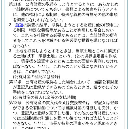
第11条
公有財産の取得をしようとするときは、あらかじめ
当該財産について立ち会い、書類による検査を行うととも
に、他の権利による制限、特殊な義務の有無その他の事項
を調査しなければならない。
2
前項
の調査の結果、取得しようとする財産に他の権利によ
る制限、特殊な義務等があることが判明した場合におい
て、これらを排除する必要があるときは、当該財産の所有
者をしてこれらを消滅させる等必要な措置を講じなければ
ならない。
3
土地を取得しようとするときは、当該土地とこれに隣接す
る土地
(以下「隣接土地」という。)
との境界協定書を作成
し、境界標を設置するとともに土地の面積を実測しなけれ
ばならない。
ただし、これらのことが既になされていると
きは、この限りでない。
(公有財産の登記又は登録)
第12条
公有財産の取得をした場合において、当該公有財産
が登記又は登録ができるものであるときは、速やかにその
手続をしなければならない。
(公有財産の買入代金等の支払時期)
第13条
公有財産の買入代金又は交換差金は、登記又は登録
ができる公有財産については当該財産の引渡しを受け、か
つ、登記又は登録を完了した後、その他の公有財産につい
ては当該財産の引渡しを受けた後でなければ支払うことが
できない。
ただし、市長が特別の理由があると認めるとき
は、この限りでない。