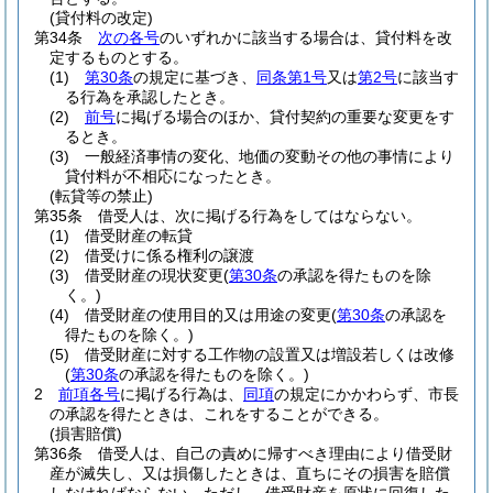
(貸付料の改定)
第34条
次の各号
のいずれかに該当する場合は、貸付料を改
定するものとする。
(1)
第30条
の規定に基づき、
同条第1号
又は
第2号
に該当す
る行為を承認したとき。
(2)
前号
に掲げる場合のほか、貸付契約の重要な変更をす
るとき。
(3)
一般経済事情の変化、地価の変動その他の事情により
貸付料が不相応になったとき。
(転貸等の禁止)
第35条
借受人は、次に掲げる行為をしてはならない。
(1)
借受財産の転貸
(2)
借受けに係る権利の譲渡
(3)
借受財産の現状変更
(
第30条
の承認を得たものを除
く。)
(4)
借受財産の使用目的又は用途の変更
(
第30条
の承認を
得たものを除く。)
(5)
借受財産に対する工作物の設置又は増設若しくは改修
(
第30条
の承認を得たものを除く。)
2
前項各号
に掲げる行為は、
同項
の規定にかかわらず、市長
の承認を得たときは、これをすることができる。
(損害賠償)
第36条
借受人は、自己の責めに帰すべき理由により借受財
産が滅失し、又は損傷したときは、直ちにその損害を賠償