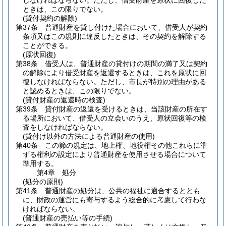
しなければならない。
ただし、借受財産を原状に回復した
ときは、この限りでない。
(貸付契約の解除)
第37条
普通財産を貸し付けた場合において、借受人が契約
条項又はこの規則に違反したときは、その契約を解除する
ことができる。
(原状回復)
第38条
借受人は、普通財産の貸付けの期間の満了又は契約
の解除により借受財産を返還するときは、これを原状に回
復しなければならない。
ただし、市長が特別の理由がある
と認めるときは、この限りでない。
(貸付財産の返還時の検査)
第39条
貸付財産の返還を受けるときは、当該財産の所在す
る場所において、借受人の立会いのうえ、原状回復等の検
査をしなければならない。
(貸付け以外の方法による普通財産の使用)
第40条
この節の規定は、地上権、地役権その他これらに準
ずる権利の設定により普通財産を使用させる場合について
準用する。
第4章
処分
(処分の原則)
第41条
普通財産の処分は、公共の福祉に適合するととも
に、財政の運営にも寄与するよう総合的に考慮して行わな
ければならない。
(普通財産の売払い等の手続)