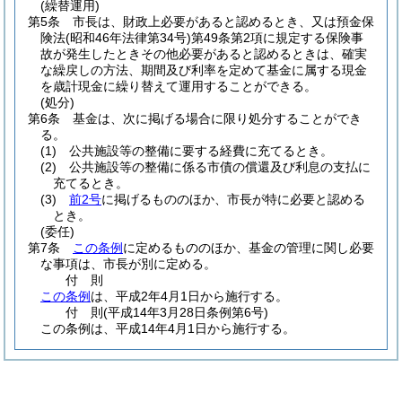
(繰替運用)
第5条
市長は、財政上必要があると認めるとき、又は預金保
険法
(昭和46年法律第34号)
第49条第2項に規定する保険事
故が発生したときその他必要があると認めるときは、確実
な繰戻しの方法、期間及び利率を定めて基金に属する現金
を歳計現金に繰り替えて運用することができる。
(処分)
第6条
基金は、次に掲げる場合に限り処分することができ
る。
(1)
公共施設等の整備に要する経費に充てるとき。
(2)
公共施設等の整備に係る市債の償還及び利息の支払に
充てるとき。
(3)
前2号
に掲げるもののほか、市長が特に必要と認める
とき。
(委任)
第7条
この条例
に定めるもののほか、基金の管理に関し必要
な事項は、市長が別に定める。
付
則
この条例
は、平成2年4月1日から施行する。
付
則
(平成14年3月28日
条例第6号)
この条例は、平成14年4月1日から施行する。