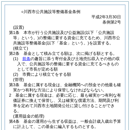
○川西市公共施設等整備基金条例
平成2年3月30日
条例第2号
(設置)
第1条
本市が行う公共施設及び公益施設
(以下「公共施設
等」という。)
の整備に要する資金に充てるため、川西市公
共施設等整備基金
(以下「基金」という。)
を設置する。
(積立て)
第2条
基金として積み立てる額は、次に掲げる額とする。
(1)
前条
の趣旨に添う寄付金及び土地売払収入その他の収
入で、公共施設等の整備に要する資金に充てるべきもの
として市長が定める額
(2)
市費により積立てをする額
(管理)
第3条
基金に属する現金は、金融機関への預金その他最も確
実かつ有利な方法により保管しなければならない。
2
基金に属する現金は、必要に応じ、最も確実かつ有利な有
価証券に換えて保管し、又は確実な償還方法、期間及び利
率を定めて川西市土地開発公社に貸し付けることができ
る。
(運用益金の処理)
第4条
基金の運用から生ずる収益は、一般会計歳入歳出予算
に計上して、この基金に編入するものとする。