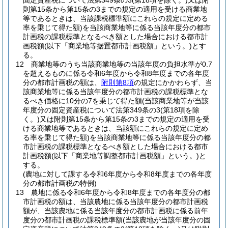
固定資産税について法第349条の3
(第18項を除く。)
又は附
則第15条から第15条の3までの規定の適用を受ける商業地
等であるときは、当該課税標準額にこれらの規定に定める
率を乗じて得た額)
を当該商業地等に係る当該年度分の都市
計画税の課税標準となるべき額とした場合における都市計
画税額
(以下「商業地等据置都市計画税額」という。)
とす
る。
12
商業地等のうち当該商業地等の当該年度の負担水準が0.7
を超えるものに係る令和6年度から令和8年度までの各年度
分の都市計画税の額は、
附則第8項
の規定にかかわらず、当
該商業地等に係る当該年度分の都市計画税の課税標準とな
るべき価格に10分の7を乗じて得た額
(当該商業地等が当該
年度分の固定資産税について法第349条の3
(第18項を除
く。)
又は附則第15条から第15条の3までの規定の適用を受
ける商業地等であるときは、当該額にこれらの規定に定め
る率を乗じて得た額)
を当該商業地等に係る当該年度分の都
市計画税の課税標準となるべき額とした場合における都市
計画税額
(以下「商業地等調整都市計画税額」という。)
と
する。
(農地に対して課する令和6年度から令和8年度までの各年度
分の都市計画税の特例)
13
農地に係る令和6年度から令和8年度までの各年度分の都
市計画税の額は、当該農地に係る当該年度分の都市計画税
額が、当該農地に係る当該年度分の都市計画税に係る前年
度分の都市計画税の課税標準額
(当該農地が当該年度分の固