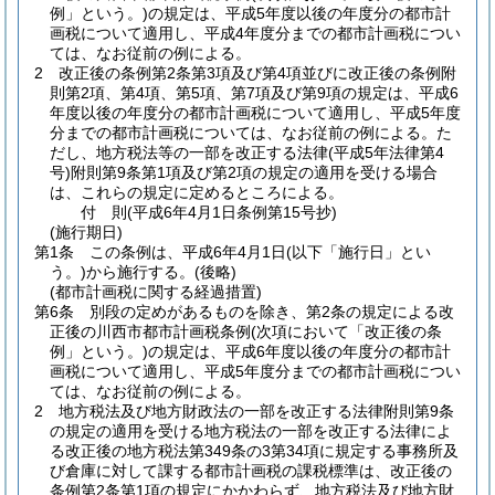
例」という。)
の規定は、平成5年度以後の年度分の都市計
画税について適用し、平成4年度分までの都市計画税につい
ては、なお従前の例による。
2
改正後の条例第2条第3項及び第4項並びに改正後の条例附
則第2項、第4項、第5項、第7項及び第9項の規定は、平成6
年度以後の年度分の都市計画税について適用し、平成5年度
分までの都市計画税については、なお従前の例による。
た
だし、地方税法等の一部を改正する法律
(平成5年法律第4
号)
附則第9条第1項及び第2項の規定の適用を受ける場合
は、これらの規定に定めるところによる。
付
則
(平成6年4月1日
条例第15号抄)
(施行期日)
第1条
この条例は、平成6年4月1日
(以下「施行日」とい
う。)
から施行する。
(後略)
(都市計画税に関する経過措置)
第6条
別段の定めがあるものを除き、第2条の規定による改
正後の川西市都市計画税条例
(次項において「改正後の条
例」という。)
の規定は、平成6年度以後の年度分の都市計
画税について適用し、平成5年度分までの都市計画税につい
ては、なお従前の例による。
2
地方税法及び地方財政法の一部を改正する法律附則第9条
の規定の適用を受ける地方税法の一部を改正する法律によ
る改正後の地方税法第349条の3第34項に規定する事務所及
び倉庫に対して課する都市計画税の課税標準は、改正後の
条例第2条第1項の規定にかかわらず、地方税法及び地方財