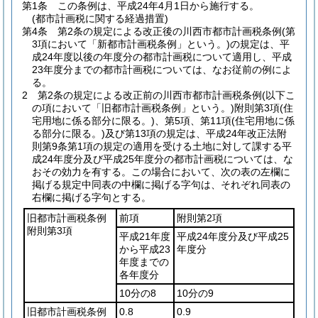
第1条
この条例は、平成24年4月1日から施行する。
(都市計画税に関する経過措置)
第4条
第2条の規定による改正後の川西市都市計画税条例
(第
3項において「新都市計画税条例」という。)
の規定は、平
成24年度以後の年度分の都市計画税について適用し、平成
23年度分までの都市計画税については、なお従前の例によ
る。
2
第2条の規定による改正前の川西市都市計画税条例
(以下こ
の項において「旧都市計画税条例」という。)
附則第3項
(住
宅用地に係る部分に限る。)
、第5項、第11項
(住宅用地に係
る部分に限る。)
及び第13項の規定は、平成24年改正法附
則第9条第1項の規定の適用を受ける土地に対して課する平
成24年度分及び平成25年度分の都市計画税については、な
おその効力を有する。
この場合において、次の表の左欄に
掲げる規定中同表の中欄に掲げる字句は、それぞれ同表の
右欄に掲げる字句とする。
旧都市計画税条例
前項
附則第2項
附則第3項
平成21年度
平成24年度分及び平成25
から平成23
年度分
年度までの
各年度分
10分の8
10分の9
旧都市計画税条例
0.8
0.9