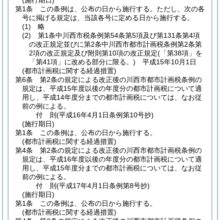
(施行期日)
第1条
この条例は、公布の日から施行する。
ただし、次の各
号に掲げる規定は、当該各号に定める日から施行する。
(1)
略
(2)
第1条中川西市税条例第54条第5項及び第131条第4項
の改正規定並びに第2条中川西市都市計画税条例第2条第
2項の改正規定及び附則第10項の改正規定
(「第38項」を
「第41項」に改める部分に限る。)
平成15年10月1日
(都市計画税に関する経過措置)
第6条
第2条の規定による改正後の川西市都市計画税条例の
規定は、平成15年度以後の年度分の都市計画税について適
用し、平成14年度分までの都市計画税については、なお従
前の例による。
付
則
(平成16年4月1日
条例第10号抄)
(施行期日)
第1条
この条例は、公布の日から施行する。
(都市計画税に関する経過措置)
第4条
第2条の規定による改正後の川西市都市計画税条例の
規定は、平成16年度以後の年度分の都市計画税について適
用し、平成15年度分までの都市計画税については、なお従
前の例による。
付
則
(平成17年4月1日
条例第8号抄)
(施行期日)
第1条
この条例は、公布の日から施行する。
(都市計画税に関する経過措置)