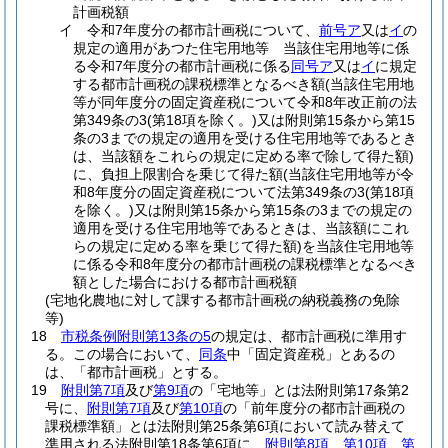
計画税額
イ
令和7年度分の都市計画税について、
前号ア
又は
イ
の
規定の適用があつた住宅用地等 当該住宅用地等に係
る令和7年度分の都市計画税に係る
同号ア
又は
イ
に規定
する都市計画税の課税標準となるべき額
(当該住宅用地
等が同年度分の固定資産税について令和8年改正前の法
第349条の3
(第18項を除く。)
又は附則第15条から第15
条の3までの規定の適用を受ける住宅用地等であるとき
は、当該額をこれらの規定に定める率で除して得た額)
に、負担上限割合を乗じて得た額
(当該住宅用地等が令
和8年度分の固定資産税について法第349条の3
(第18項
を除く。)
又は附則第15条から第15条の3までの規定の
適用を受ける住宅用地等であるときは、当該額にこれ
らの規定に定める率を乗じて得た額)
を当該住宅用地等
に係る令和8年度分の都市計画税の課税標準となるべき
額とした場合における都市計画税額
(宅地化農地に対して課する都市計画税の納税義務の免除
等)
18
市税条例附則第13条の5
の規定は、都市計画税に準用す
る。
この場合において、
同条
中「固定資産税」とあるの
は、「都市計画税」とする。
19
附則第7項
及び
第9項
の「宅地等」とは法附則第17条第2
号に、
附則第7項
及び
第10項
の「前年度分の都市計画税の
課税標準額」とは法附則第25条第6項において読み替えて
準用される法附則第18条第6項に、
附則第8項
、
第10項
、
第