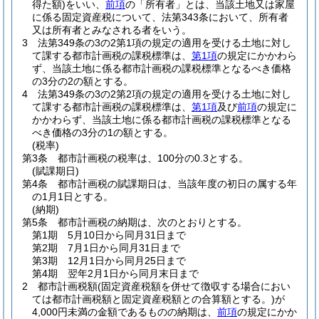
得た額)
をいい、
前項
の「所有者」とは、当該土地又は家屋
に係る固定資産税について、法第343条において、所有者
又は所有者とみなされる者をいう。
3
法第349条の3の2第1項の規定の適用を受ける土地に対し
て課する都市計画税の課税標準は、
第1項
の規定にかかわら
ず、当該土地に係る都市計画税の課税標準となるべき価格
の3分の2の額とする。
4
法第349条の3の2第2項の規定の適用を受ける土地に対し
て課する都市計画税の課税標準は、
第1項
及び
前項
の規定に
かかわらず、当該土地に係る都市計画税の課税標準となる
べき価格の3分の1の額とする。
(税率)
第3条
都市計画税の税率は、100分の0.3とする。
(賦課期日)
第4条
都市計画税の賦課期日は、当該年度の初日の属する年
の1月1日とする。
(納期)
第5条
都市計画税の納期は、次のとおりとする。
第1期 5月10日から同月31日まで
第2期 7月1日から同月31日まで
第3期 12月1日から同月25日まで
第4期 翌年2月1日から同月末日まで
2
都市計画税額
(固定資産税額を併せて徴収する場合におい
ては都市計画税額と固定資産税額との合算額とする。)
が
4,000円未満の金額であるものの納期は、
前項
の規定にかか