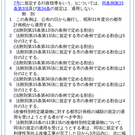
7号
に規定する行政指導をいう。)
については、
同条例第33
条第3項
及び
第34条
の規定は、適用しない。
附
則
1
この条例は、公布の日から施行し、昭和31年度分の都市
計画税から適用する。
(法附則第15条第13項の条例で定める割合)
2
法附則第15条第13項に規定する市の条例で定める割合は5
分の3とする。
(法附則第15条第31項の条例で定める割合)
3
法附則第15条第31項に規定する市の条例で定める割合は3
分の2とする。
(法附則第15条第35項の条例で定める割合)
4
法附則第15条第35項に規定する市の条例で定める割合は3
分の2とする。
(法附則第15条第36項の条例で定める割合)
5
法附則第15条第36項に規定する市の条例で定める割合は2
分の1とする。
(法附則第15条第40項の条例で定める割合)
6
法附則第15条第40項に規定する市の条例で定める割合は4
分の3とする。
(改修特別特定建築物に対する都市計画税の減額の規定の適
用を受けようとする者がすべき申告)
7
法附則第15条の11第1項の改修特別特定建築物について、
同項の規定の適用を受けようとする者は、同項に規定する
利便性等向上改修工事が完了した日から3月以内に、次に掲