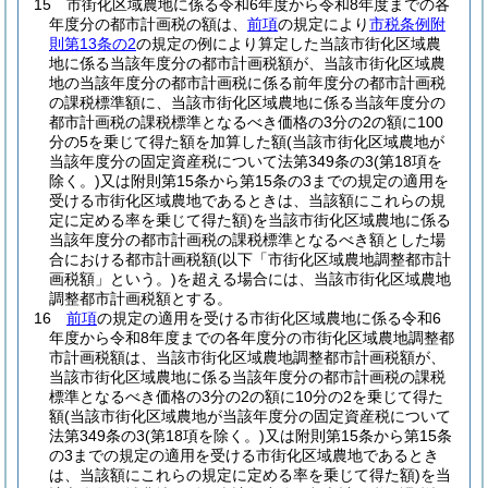
15
市街化区域農地に係る令和6年度から令和8年度までの各
年度分の都市計画税の額は、
前項
の規定により
市税条例附
則第13条の2
の規定の例により算定した当該市街化区域農
地に係る当該年度分の都市計画税額が、当該市街化区域農
地の当該年度分の都市計画税に係る前年度分の都市計画税
の課税標準額に、当該市街化区域農地に係る当該年度分の
都市計画税の課税標準となるべき価格の3分の2の額に100
分の5を乗じて得た額を加算した額
(当該市街化区域農地が
当該年度分の固定資産税について法第349条の3
(第18項を
除く。)
又は附則第15条から第15条の3までの規定の適用を
受ける市街化区域農地であるときは、当該額にこれらの規
定に定める率を乗じて得た額)
を当該市街化区域農地に係る
当該年度分の都市計画税の課税標準となるべき額とした場
合における都市計画税額
(以下「市街化区域農地調整都市計
画税額」という。)
を超える場合には、当該市街化区域農地
調整都市計画税額とする。
16
前項
の規定の適用を受ける市街化区域農地に係る令和6
年度から令和8年度までの各年度分の市街化区域農地調整都
市計画税額は、当該市街化区域農地調整都市計画税額が、
当該市街化区域農地に係る当該年度分の都市計画税の課税
標準となるべき価格の3分の2の額に10分の2を乗じて得た
額
(当該市街化区域農地が当該年度分の固定資産税について
法第349条の3
(第18項を除く。)
又は附則第15条から第15条
の3までの規定の適用を受ける市街化区域農地であるとき
は、当該額にこれらの規定に定める率を乗じて得た額)
を当