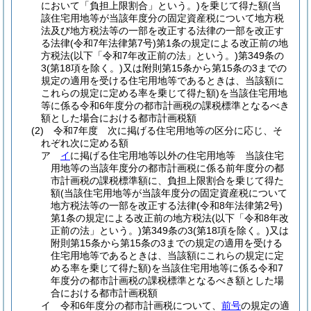
において「負担上限割合」という。)
を乗じて得た額
(当
該住宅用地等が当該年度分の固定資産税について地方税
法及び地方税法等の一部を改正する法律の一部を改正す
る法律
(令和7年法律第7号)
第1条の規定による改正前の地
方税法
(以下「令和7年改正前の法」という。)
第349条の
3
(第18項を除く。)
又は附則第15条から第15条の3までの
規定の適用を受ける住宅用地等であるときは、当該額に
これらの規定に定める率を乗じて得た額)
を当該住宅用地
等に係る令和6年度分の都市計画税の課税標準となるべき
額とした場合における都市計画税額
(2)
令和7年度 次に掲げる住宅用地等の区分に応じ、そ
れぞれ次に定める額
ア
イ
に掲げる住宅用地等以外の住宅用地等 当該住宅
用地等の当該年度分の都市計画税に係る前年度分の都
市計画税の課税標準額に、負担上限割合を乗じて得た
額
(当該住宅用地等が当該年度分の固定資産税について
地方税法等の一部を改正する法律
(令和8年法律第2号)
第1条の規定による改正前の地方税法
(以下「令和8年改
正前の法」という。)
第349条の3
(第18項を除く。)
又は
附則第15条から第15条の3までの規定の適用を受ける
住宅用地等であるときは、当該額にこれらの規定に定
める率を乗じて得た額)
を当該住宅用地等に係る令和7
年度分の都市計画税の課税標準となるべき額とした場
合における都市計画税額
イ
令和6年度分の都市計画税について、
前号
の規定の適