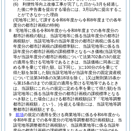
(6)
利便性等向上改修工事が完了した日から3月を経過し
た後に申告書を提出する場合には、3月以内に提出するこ
とができなかった理由
(宅地等に対して課する令和6年度から令和8年度までの各年
度分の都市計画税の特例)
8
宅地等に係る令和6年度から令和8年度までの各年度分の
都市計画税の額は、当該宅地等に係る当該年度分の都市計
画税額が、当該宅地等の当該年度分の都市計画税に係る前
年度分の都市計画税の課税標準額に、当該宅地等に係る当
該年度分の都市計画税の課税標準となるべき価格
(当該宅地
等が当該年度分の都市計画税について法第702条の3の規定
の適用を受ける宅地等であるときは、当該価格に同条に定
める率を乗じて得た額。以下同じ。)
に100分の5を乗じて
得た額を加算した額
(当該宅地等が当該年度分の固定資産税
について法第349条の3
(第18項を除く。)
又は附則第15条か
ら第15条の3までの規定の適用を受ける宅地等であるとき
は、当該額にこれらの規定に定める率を乗じて得た額)
を当
該宅地等に係る当該年度分の都市計画税の課税標準となる
べき額とした場合における都市計画税額
(以下「宅地等調整
都市計画税額」という。)
を超える場合には、当該宅地等調
整都市計画税額とする。
9
前項
の規定の適用を受ける商業地等に係る令和6年度から
令和8年度までの各年度分の宅地等調整都市計画税額は、当
該宅地等調整都市計画税額が、当該商業地等に係る当該年
度分の都市計画税の課税標準となるべき価格に10分の6を