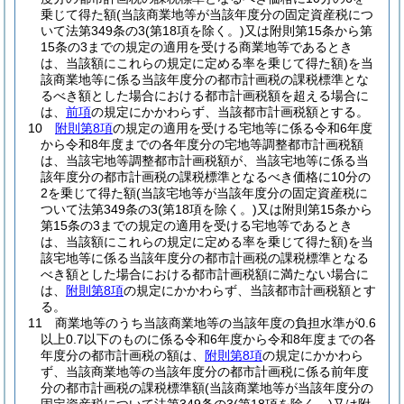
乗じて得た額
(当該商業地等が当該年度分の固定資産税につ
いて法第349条の3
(第18項を除く。)
又は附則第15条から第
15条の3までの規定の適用を受ける商業地等であるとき
は、当該額にこれらの規定に定める率を乗じて得た額)
を当
該商業地等に係る当該年度分の都市計画税の課税標準とな
るべき額とした場合における都市計画税額を超える場合に
は、
前項
の規定にかかわらず、当該都市計画税額とする。
10
附則第8項
の規定の適用を受ける宅地等に係る令和6年度
から令和8年度までの各年度分の宅地等調整都市計画税額
は、当該宅地等調整都市計画税額が、当該宅地等に係る当
該年度分の都市計画税の課税標準となるべき価格に10分の
2を乗じて得た額
(当該宅地等が当該年度分の固定資産税に
ついて法第349条の3
(第18項を除く。)
又は附則第15条から
第15条の3までの規定の適用を受ける宅地等であるとき
は、当該額にこれらの規定に定める率を乗じて得た額)
を当
該宅地等に係る当該年度分の都市計画税の課税標準となる
べき額とした場合における都市計画税額に満たない場合に
は、
附則第8項
の規定にかかわらず、当該都市計画税額とす
る。
11
商業地等のうち当該商業地等の当該年度の負担水準が0.6
以上0.7以下のものに係る令和6年度から令和8年度までの各
年度分の都市計画税の額は、
附則第8項
の規定にかかわら
ず、当該商業地等の当該年度分の都市計画税に係る前年度
分の都市計画税の課税標準額
(当該商業地等が当該年度分の