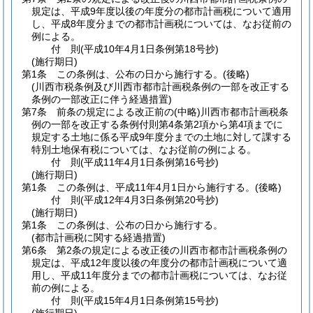
規定は、平成9年度以後の年度分の都市計画税について適用
し、平成8年度分までの都市計画税については、なお従前の
例による。
付
則
(平成10年4月1日
条例第18号抄)
(施行期日)
第1条
この条例は、公布の日から施行する。
(後略)
(川西市税条例及び川西市都市計画税条例の一部を改正する
条例の一部改正に伴う経過措置)
第7条
前条の規定による改正前の
(中略)
川西市都市計画税条
例の一部を改正する条例付則第4条第2項から第4項までに
規定する土地に係る平成9年度分までの土地に対して課する
特別土地保有税については、なお従前の例による。
付
則
(平成11年4月1日
条例第16号抄)
(施行期日)
第1条
この条例は、平成11年4月1日から施行する。
(後略)
付
則
(平成12年4月3日
条例第20号抄)
(施行期日)
第1条
この条例は、公布の日から施行する。
(都市計画税に関する経過措置)
第6条
第2条の規定による改正後の川西市都市計画税条例の
規定は、平成12年度以後の年度分の都市計画税について適
用し、平成11年度分までの都市計画税については、なお従
前の例による。
付
則
(平成15年4月1日
条例第15号抄)