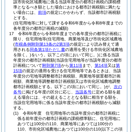
該市街化区域農地に係る当該年度分の都市計画税の課税標
準となるべき額とした場合における都市計画税額に満たな
い場合には、
前項
の規定にかかわらず、当該都市計画税額
とする。
(住宅用地等に対して課する令和6年度から令和8年度までの
各年度分の都市計画税の減額)
17
令和6年度から令和8年度までの各年度分の都市計画税に
限り、住宅用地等
(住宅用地、商業地等及び市街化区域農地
(
市税条例附則第13条の2第3項
の規定により読み替えて適
用される
同条第1項ただし書
の適用を受ける市街化区域農地
を除く。)
をいう。以下この項において同じ。)
に係る当該
年度分の都市計画税額
(当該住宅用地等が当該年度分の都市
計画税について
附則第7項
から
第11項
まで、
第14項
又は
第
15項
の規定の適用を受ける住宅用地等であるときは、当該
年度分の宅地等調整都市計画税額、商業地等据置都市計画
税額、商業地等調整都市計画税額又は市街化区域農地調整
都市計画税額とする。以下この項において同じ。)
が、
次の
各号
に掲げる年度の区分に応じ、
当該各号
に定める額を超
える場合には、その超えることとなる額に相当する額を、
当該住宅用地等に係る当該年度分の都市計画税額から減額
する。
(1)
令和6年度 住宅用地等の当該年度分の都市計画税に
係る前年度分の都市計画税の課税標準額に、住宅用地に
あつては100分の110、商業地等にあつては100分の
110、市街化区域農地にあつては100分の110
(以下この項