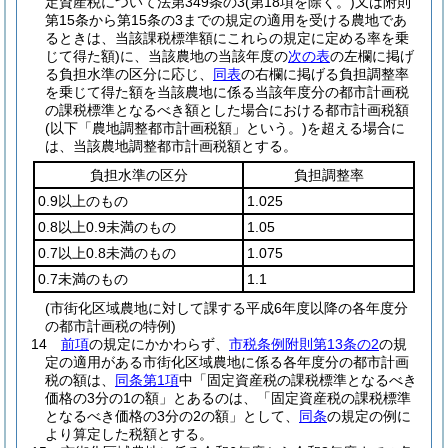
定資産税について法第349条の3
(第18項を除く。)
又は附則
第15条から第15条の3までの規定の適用を受ける農地であ
るときは、当該課税標準額にこれらの規定に定める率を乗
じて得た額)
に、当該農地の当該年度の
次の表
の左欄に掲げ
る負担水準の区分に応じ、
同表
の右欄に掲げる負担調整率
を乗じて得た額を当該農地に係る当該年度分の都市計画税
の課税標準となるべき額とした場合における都市計画税額
(以下「農地調整都市計画税額」という。)
を超える場合に
は、当該農地調整都市計画税額とする。
負担水準の区分
負担調整率
0.9以上のもの
1.025
0.8以上0.9未満のもの
1.05
0.7以上0.8未満のもの
1.075
0.7未満のもの
1.1
(市街化区域農地に対して課する平成6年度以降の各年度分
の都市計画税の特例)
14
前項
の規定にかかわらず、
市税条例附則第13条の2
の規
定の適用がある市街化区域農地に係る各年度分の都市計画
税の額は、
同条第1項
中「固定資産税の課税標準となるべき
価格の3分の1の額」とあるのは、「固定資産税の課税標準
となるべき価格の3分の2の額」として、
同条
の規定の例に
より算定した税額とする。