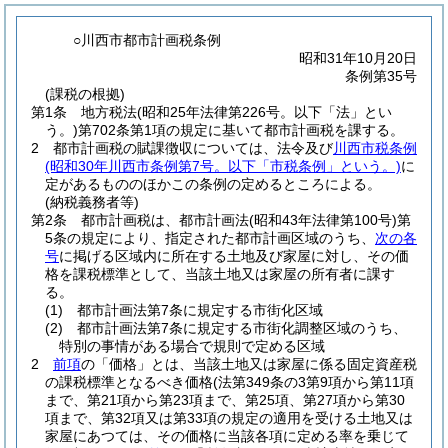
○川西市都市計画税条例
昭和31年10月20日
条例第35号
(課税の根拠)
第1条
地方税法
(昭和25年法律第226号。以下「法」とい
う。)
第702条第1項の規定に基いて都市計画税を課する。
2
都市計画税の賦課徴収については、法令及び
川西市税条例
(昭和30年川西市条例第7号。以下「市税条例」という。)
に
定があるもののほかこの条例の定めるところによる。
(納税義務者等)
第2条
都市計画税は、都市計画法
(昭和43年法律第100号)
第
5条の規定により、指定された都市計画区域のうち、
次の各
号
に掲げる区域内に所在する土地及び家屋に対し、その価
格を課税標準として、当該土地又は家屋の所有者に課す
る。
(1)
都市計画法第7条に規定する市街化区域
(2)
都市計画法第7条に規定する市街化調整区域のうち、
特別の事情がある場合で規則で定める区域
2
前項
の「価格」とは、当該土地又は家屋に係る固定資産税
の課税標準となるべき価格
(法第349条の3第9項から第11項
まで、第21項から第23項まで、第25項、第27項から第30
項まで、第32項又は第33項の規定の適用を受ける土地又は
家屋にあつては、その価格に当該各項に定める率を乗じて