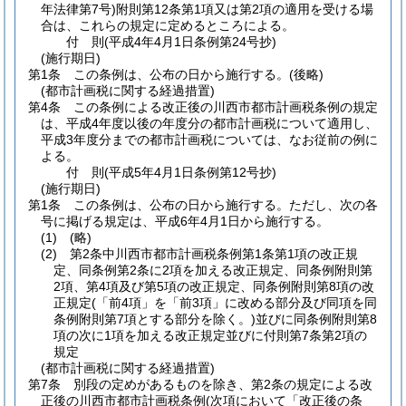
年法律第7号)
附則第12条第1項又は第2項の適用を受ける場
合は、これらの規定に定めるところによる。
付
則
(平成4年4月1日
条例第24号抄)
(施行期日)
第1条
この条例は、公布の日から施行する。
(後略)
(都市計画税に関する経過措置)
第4条
この条例による改正後の川西市都市計画税条例の規定
は、平成4年度以後の年度分の都市計画税について適用し、
平成3年度分までの都市計画税については、なお従前の例に
よる。
付
則
(平成5年4月1日
条例第12号抄)
(施行期日)
第1条
この条例は、公布の日から施行する。
ただし、次の各
号に掲げる規定は、平成6年4月1日から施行する。
(1)
(略)
(2)
第2条中川西市都市計画税条例第1条第1項の改正規
定、同条例第2条に2項を加える改正規定、同条例附則第
2項、第4項及び第5項の改正規定、同条例附則第8項の改
正規定
(「前4項」を「前3項」に改める部分及び同項を同
条例附則第7項とする部分を除く。)
並びに同条例附則第8
項の次に1項を加える改正規定並びに付則第7条第2項の
規定
(都市計画税に関する経過措置)
第7条
別段の定めがあるものを除き、第2条の規定による改
正後の川西市都市計画税条例
(次項において「改正後の条