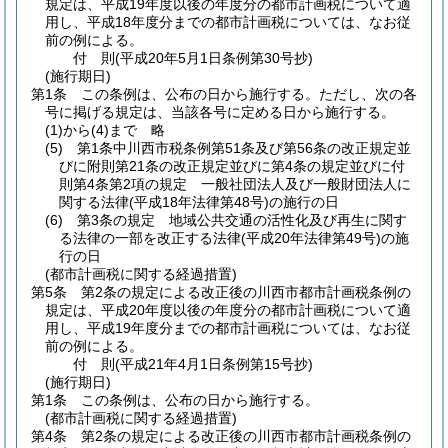
規定は、平成19年度以後の年度分の都市計画税について適
用し、平成18年度分までの都市計画税については、なお従
前の例による。
付
則
(平成20年5月1日
条例第30号抄)
(施行期日)
第1条
この条例は、公布の日から施行する。
ただし、次の各
号に掲げる規定は、当該各号に定める日から施行する。
(1)から(4)まで
略
(5)
第1条中川西市税条例第51条及び第56条の改正規定並
びに附則第21条の改正規定並びに第4条の規定並びに付
則第4条第2項の規定 一般社団法人及び一般財団法人に
関する法律
(平成18年法律第48号)
の施行の日
(6)
第3条の規定 地域公共交通の活性化及び再生に関す
る法律の一部を改正する法律
(平成20年法律第49号)
の施
行の日
(都市計画税に関する経過措置)
第5条
第2条の規定による改正後の川西市都市計画税条例の
規定は、平成20年度以後の年度分の都市計画税について適
用し、平成19年度分までの都市計画税については、なお従
前の例による。
付
則
(平成21年4月1日
条例第15号抄)
(施行期日)
第1条
この条例は、公布の日から施行する。
(都市計画税に関する経過措置)
第4条
第2条の規定による改正後の川西市都市計画税条例の