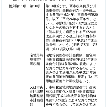
附則第11項
第10項
第10項並びに川西市税条例及び川
西市都市計画税条例の一部を改正
する条例
(平成24年川西市条例第20
号。以下「平成24年改正条例」と
いう。)
付則第4条第2項の規定によ
りなおその効力を有するものとし
て読み替えて適用される平成24年
改正条例による改正前の川西市都
市計画税条例
(以下「平成24年改正
前条例」という。)
附則第3項、第5
項、第11項及び第13項
宅地等調
宅地等調整都市計画税額、住宅用
整都市計
地据置都市計画税額
(平成24年改正
画税額
条例付則第4条第2項の規定により
なおその効力を有するものとして
読み替えて適用される平成24年改
正前条例附則第5項に規定する住宅
用地据置都市計画税額をいう。)
又は市街
、市街化区域農地調整都市計画税
化区域農
額又は市街化区域農地据置都市計
地調整都
画税額
(平成24年改正条例付則第4
市計画税
条第2項の規定によりなおその効力
額
を有するものとして読み替えて適