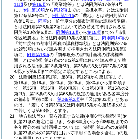
11項
及び
第16項
の「商業地等」とは法附則第17条第4号
に、
附則第10項
から
第12項
までの「負担水準」とは法附則
第17条第8号ロに、
附則第12項
の「農地」とは法附則第17
条第1号に、
同項
の「前年度分の都市計画税の課税標準額」
とは法附則第26条第2項において読み替えて準用される法
附則第18条第6項に、
附則第13項
から
第15項
までの「市街
化区域農地」とは法附則第19条の2第1項に、
附則第14項
の
「前年度分の都市計画税の課税標準額」とは法附則第27条
の2第3項において読み替えて準用される法附則第18条第6
項に、
附則第16項
の「前年度分の都市計画税の課税標準
額」とは法附則第27条の4の2第2項において読み替えて準
用される法附則第18条第6項、第25条の3及び第27条の2第
4項から第6項までの規定に規定するところによる。
20
法附則第15条第1項、第8項、第12項から第16項まで、
第18項、第19項、第23項、第26項、第30項から第32項ま
で、第35項、第36項、第40項若しくは第43項、第15条の2
第2項、第15条の3又は第63条の規定の適用がある各年度分
の都市計画税に限り、
第2条第2項
中「又は第33項」とある
のは、「若しくは第33項又は附則第15条から第15条の3ま
で若しくは第63条」とする。
21
地方税法等の一部を改正する法律
(令和6年法律第4号)
附
則第21条の規定に基づき、令和6年度から令和8年度までの
各年度分の都市計画税については、法附則第25条の3
(法附
則第27条の4の2第2項において準用する場合を含む。)
の規
定を適用しないこととする。