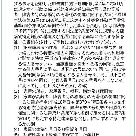
げる事項を記載した申告書に施行規則附則第7条の2第1項
に規定する補助に係る補助金確定通知書の写し及び高齢
者、障害者等の移動等の円滑化の促進に関する法律
(平成18
年法律第91号)
第14条第1項に規定する建築物移動等円滑化
基準
(同条第3項の条例で付加した事項を含む。)
又は同法第
17条第3項第1号に規定する同法第2条第20号に規定する建
築物特定施設の構造及び配置に関する基準に適合する旨を
証する書類を添付して市長に提出しなければならない。
(1)
納税義務者の住所、氏名又は名称及び個人番号
(行政
手続における特定の個人を識別するための番号の利用等
に関する法律
(平成25年法律第27号)
第2条第5項に規定す
る個人番号をいい、当該書類を提出する者の同項に規定
する個人番号に限る。以下この号において同じ。)
又は法
人番号
(同条第16項に規定する法人番号をいう。以下この
号において同じ。)
(個人番号又は法人番号を有しない者
にあっては、住所及び氏名又は名称)
(2)
家屋の所在、家屋番号、種類、構造及び床面積
(3)
家屋が高齢者、障害者等の移動等の円滑化の促進に関
する法律施行令
(平成18年政令第379号)
第5条各号に掲げ
る特別特定建築物
(高齢者、障害者等の移動等の円滑化の
促進に関する法律第14条第3項の条例で定める同法第2条
第18号に規定する特定建築物を含む。)
のいずれに該当す
るかの別
(4)
家屋の建築年月日及び登記年月日
(5)
利便性等向上改修工事が完了した年月日