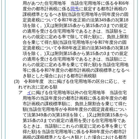
用があつた住宅用地等 当該住宅用地等に係る令和6年
度分の都市計画税に係る
同号
に規定する都市計画税の
課税標準となるべき額
(当該住宅用地等が同年度分の固
定資産税について令和7年改正前の法第349条の3
(第18
項を除く。)
又は附則第15条から第15条の3までの規定
の適用を受ける住宅用地等であるときは、当該額をこ
れらの規定に定める率で除して得た額)
に、負担上限割
合を乗じて得た額
(当該住宅用地等が令和7年度分の固
定資産税について令和8年改正前の法第349条の3
(第18
項を除く。)
又は附則第15条から第15条の3までの規定
の適用を受ける住宅用地等であるときは、当該額にこ
れらの規定に定める率を乗じて得た額)
を当該住宅用地
等に係る令和7年度分の都市計画税の課税標準となるべ
き額とした場合における都市計画税額
(3)
令和8年度 次に掲げる住宅用地等の区分に応じ、そ
れぞれ次に定める額
ア
イ
に掲げる住宅用地等以外の住宅用地等 当該住宅
用地等の当該年度分の都市計画税に係る前年度分の都
市計画税の課税標準額に、負担上限割合を乗じて得た
額
(当該住宅用地等が令和8年度分の固定資産税につい
て法第349条の3
(第18項を除く。)
又は附則第15条から
第15条の3までの規定の適用を受ける住宅用地等であ
るときは、当該額にこれらの規定に定める率を乗じて
得た額)
を当該住宅用地等に係る令和8年度分の都市計
画税の課税標準となるべき額とした場合における都市