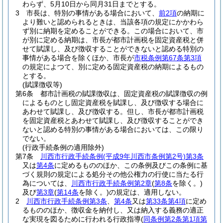
わらず、5月10日から同月31日までとする。
3
市長は、特別の事情がある場合において、
前2項
の納期に
より難いと認められるときは、当該各項の規定にかかわら
ず別に納期を定めることができる。
この場合において、市
が別に定める納期は、市長が都市計画税を固定資産税と併
せて賦課し、及び徴収することができないと認める特別の
事情がある場合を除くほか、市長が
市税条例第67条第3項
の規定によつて、別に定める固定資産税の納期によるもの
とする。
(賦課徴収等)
第6条
都市計画税の賦課徴収は、固定資産税の賦課徴収の例
によるものとし固定資産税を賦課し、及び徴収する場合に
あわせて賦課し、及び徴収する。
但し、市長が都市計画税
を固定資産税とあわせて賦課し、及び徴収することができ
ないと認める特別の事情がある場合においては、この限り
でない。
(行政手続条例の適用除外)
第7条
川西市行政手続条例
(平成9年川西市条例第2号)
第3条
又は
第4条
に定めるもののほか、この条例及びこの条例に基
づく規則の規定による処分その他公権力の行使に当たる行
為については、
川西市行政手続条例第2章
(
第8条
を除く。)
及び
第3章
(
第14条
を除く。)
の規定は、適用しない。
2
川西市行政手続条例第3条
、
第4条
又は
第33条第4項
に定め
るもののほか、徴収金を納付し、又は納入する義務の適正
な実現を図るために行われる行政指導
(
同条例第2条第1項第