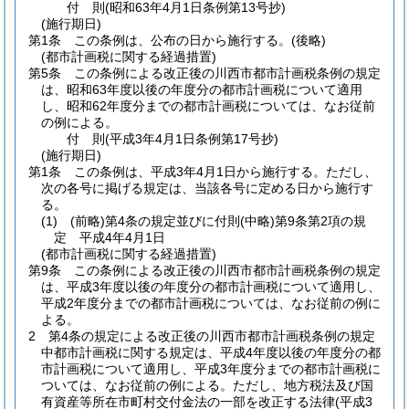
付
則
(昭和63年4月1日
条例第13号抄)
(施行期日)
第1条
この条例は、公布の日から施行する。
(後略)
(都市計画税に関する経過措置)
第5条
この条例による改正後の川西市都市計画税条例の規定
は、昭和63年度以後の年度分の都市計画税について適用
し、昭和62年度分までの都市計画税については、なお従前
の例による。
付
則
(平成3年4月1日
条例第17号抄)
(施行期日)
第1条
この条例は、平成3年4月1日から施行する。
ただし、
次の各号に掲げる規定は、当該各号に定める日から施行す
る。
(1)
(前略)
第4条の規定並びに付則
(中略)
第9条第2項の規
定 平成4年4月1日
(都市計画税に関する経過措置)
第9条
この条例による改正後の川西市都市計画税条例の規定
は、平成3年度以後の年度分の都市計画税について適用し、
平成2年度分までの都市計画税については、なお従前の例に
よる。
2
第4条の規定による改正後の川西市都市計画税条例の規定
中都市計画税に関する規定は、平成4年度以後の年度分の都
市計画税について適用し、平成3年度分までの都市計画税に
ついては、なお従前の例による。
ただし、地方税法及び国
有資産等所在市町村交付金法の一部を改正する法律
(平成3