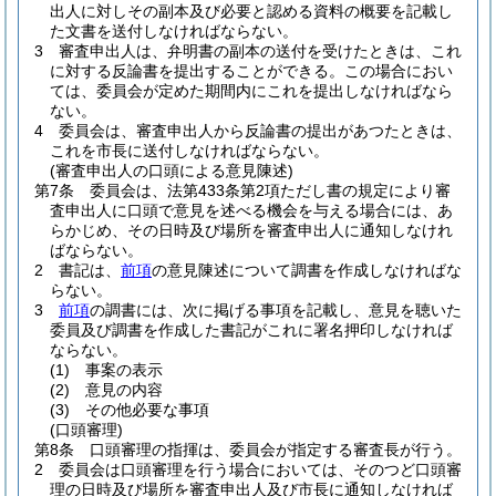
出人に対しその副本及び必要と認める資料の概要を記載し
た文書を送付しなければならない。
3
審査申出人は、弁明書の副本の送付を受けたときは、これ
に対する反論書を提出することができる。
この場合におい
ては、委員会が定めた期間内にこれを提出しなければなら
ない。
4
委員会は、審査申出人から反論書の提出があつたときは、
これを市長に送付しなければならない。
(審査申出人の口頭による意見陳述)
第7条
委員会は、法第433条第2項ただし書の規定により審
査申出人に口頭で意見を述べる機会を与える場合には、あ
らかじめ、その日時及び場所を審査申出人に通知しなけれ
ばならない。
2
書記は、
前項
の意見陳述について調書を作成しなければな
らない。
3
前項
の調書には、次に掲げる事項を記載し、意見を聴いた
委員及び調書を作成した書記がこれに署名押印しなければ
ならない。
(1)
事案の表示
(2)
意見の内容
(3)
その他必要な事項
(口頭審理)
第8条
口頭審理の指揮は、委員会が指定する審査長が行う。
2
委員会は口頭審理を行う場合においては、そのつど口頭審
理の日時及び場所を審査申出人及び市長に通知しなければ