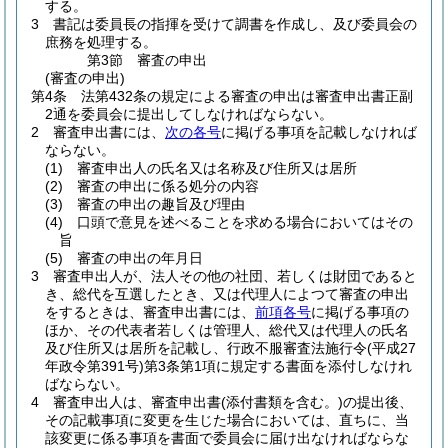
する。
3
書記は委員長の指揮を受けて調書を作成し、及び委員会の
庶務を処理する。
第3節
審査の申出
(審査の申出)
第4条
法第432条の規定による審査の申出は審査申出書正副
2通を委員会に提出してしなければならない。
2
審査申出書には、
次の各号
に掲げる事項を記載しなければ
ならない。
(1)
審査申出人の氏名又は名称及び住所又は居所
(2)
審査の申出に係る処分の内容
(3)
審査の申出の趣旨及び理由
(4)
口頭で意見を述べることを求める場合においてはその
旨
(5)
審査の申出の年月日
3
審査申出人が、法人その他の社団、若しくは財団であると
き、総代を互選したとき、又は代理人によつて審査の申出
をするときは、審査申出書には、
前項各号
に掲げる事項の
ほか、その代表者若しくは管理人、総代又は代理人の氏名
及び住所又は居所を記載し、行政不服審査法施行令
(平成27
年政令第391号)
第3条第1項に規定する書面を添付しなけれ
ばならない。
4
審査申出人は、審査申出書
(添付書類を含む。)
の提出後、
その記載事項に変更を生じた場合においては、直ちに、当
該変更に係る事項を書面で委員会に届け出なければならな