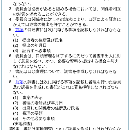
ならない。
3
委員会は必要があると認める場合においては、関係者相互
の対質を求めることができる。
4
委員会は関係者に対しその請求により、口頭による証言に
かえて口述書の提出を許すことができる。
5
前項
の口述書には次に掲げる事項を記載しなければならな
い。
(1)
提出者の住所及び氏名
(2)
提出の年月日
(3)
証言すべき事項
6
委員会は、口頭審理を終了するに先だつて審査申出人に対
して意見を述べ、かつ、必要な資料を提出する機会を与え
なければならない。
7
書記は口頭審理について、調書を作成しなければならな
い。
8
前項
の調書には次に掲げる事項を記載し審理を行つた委員
及び調書を作成した書記がこれに署名押印しなければなら
ない。
(1)
事案の表示
(2)
審理の場所及び年月日
(3)
出席した関係者の住所及び氏名
(4)
審理の要領
(5)
その他必要な事項
(実地調査)
第9条
書記は実地調査について調書を作成しなければならな