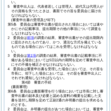
い。
5
審査申出人は、代表者若しくは管理人、総代又は代理人が
その資格を失つたときは、書面でその旨を委員会に届け出
なければならない。
(審査申出書の受理及び却下)
第5条
委員会は審査申出書が提出された場合においては速や
かにその記載事項、提出期限その他の事項について調査を
しなければならない。
2
委員会は
前項
の調査の結果、審査申出書がその提出期限内
に提出されたものであり、かつ、適法な方式を備えている
ものである場合においてはこれを受理しなければならな
い。
3
委員会は
第1項
の調査の結果、審査申出書の記載事項に不
備がある場合においては5日以内の期間を定めて審査申出人
にその不備を補正させなければならない。
4
委員会は審査申出書を受理した場合においては、その旨を
市長に、却下した場合においては、その旨を審査申出人に
それぞれ通知しなければならない。
第4節
審査の手続
(書面審理)
第6条
委員会は書面審理を行う場合においては市長に対し審
査申出書の副本及び必要と認める資料の概要を記載した文
書を送付し期限を定めて正副2通の弁明書の提出を求めるも
のとする。
2
委員会は、弁明書の提出があつた場合においては、審査申