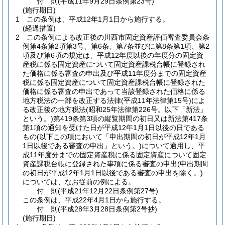
付
則
(平成11年9月29日
条例第23号)
(施行期日)
1
この条例は、平成12年1月1日から施行する。
(経過措置)
2
この条例による改正後の川西市固定資産評価審査委員会条
例第4条第2項第3号、第6条、第7条並びに第8条第1項、第2
項及び第6項の規定は、平成12年度以後の年度分の固定資
産税に係る固定資産について固定資産課税台帳に登録され
た価格に係る審査の申出及び平成11年度分までの固定資産
税に係る固定資産について固定資産課税台帳に登録された
価格に係る審査の申出であって当該登録された価格に係る
地方税法の一部を改正する法律
(平成11年法律第15号)
によ
る改正後の地方税法
(昭和25年法律第226号。以下「新法」
という。)
第419条第3項の縦覧期間の初日又は新法第417条
第1項の通知を受けた日が平成12年1月1日以後の日である
もの
(以下この項において「申出期間の初日が平成12年1月
1日以後である審査の申出」という。)
について適用し、平
成11年度分までの固定資産税に係る固定資産について固定
資産課税台帳に登録された事項に係る審査の申出
(申出期間
の初日が平成12年1月1日以後である審査の申出を除く。)
については、なお従前の例による。
付
則
(平成21年12月22日
条例第27号)
この条例は、平成22年4月1日から施行する。
付
則
(平成28年3月28日
条例第2号抄)
(施行期日)