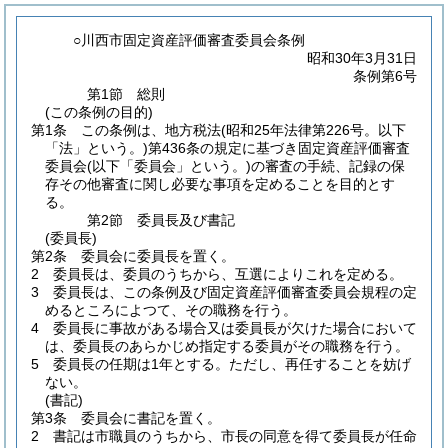
○川西市固定資産評価審査委員会条例
昭和30年3月31日
条例第6号
第1節
総則
(この条例の目的)
第1条
この条例は、地方税法
(昭和25年法律第226号。以下
「法」という。)
第436条の規定に基づき固定資産評価審査
委員会
(以下「委員会」という。)
の審査の手続、記録の保
存その他審査に関し必要な事項を定めることを目的とす
る。
第2節
委員長及び書記
(委員長)
第2条
委員会に委員長を置く。
2
委員長は、委員のうちから、互選によりこれを定める。
3
委員長は、この条例及び固定資産評価審査委員会規程の定
めるところによつて、その職務を行う。
4
委員長に事故がある場合又は委員長が欠けた場合において
は、委員長のあらかじめ指定する委員がその職務を行う。
5
委員長の任期は1年とする。
ただし、再任することを妨げ
ない。
(書記)
第3条
委員会に書記を置く。
2
書記は市職員のうちから、市長の同意を得て委員長が任命