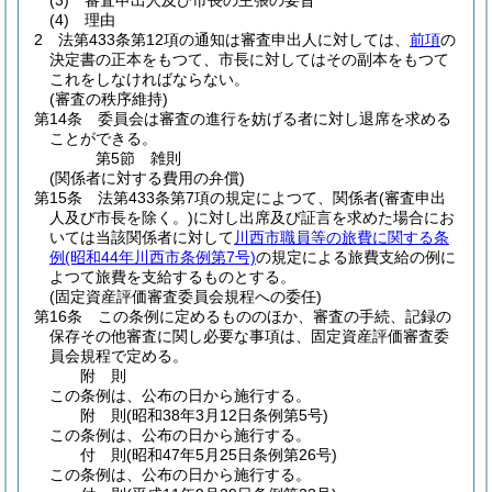
(3)
審査申出人及び市長の主張の要旨
(4)
理由
2
法第433条第12項の通知は審査申出人に対しては、
前項
の
決定書の正本をもつて、市長に対してはその副本をもつて
これをしなければならない。
(審査の秩序維持)
第14条
委員会は審査の進行を妨げる者に対し退席を求める
ことができる。
第5節
雑則
(関係者に対する費用の弁償)
第15条
法第433条第7項の規定によつて、関係者
(審査申出
人及び市長を除く。)
に対し出席及び証言を求めた場合にお
いては当該関係者に対して
川西市職員等の旅費に関する条
例
(昭和44年川西市条例第7号)
の規定による旅費支給の例に
よつて旅費を支給するものとする。
(固定資産評価審査委員会規程への委任)
第16条
この条例に定めるもののほか、審査の手続、記録の
保存その他審査に関し必要な事項は、固定資産評価審査委
員会規程で定める。
附
則
この条例は、公布の日から施行する。
附
則
(昭和38年3月12日
条例第5号)
この条例は、公布の日から施行する。
付
則
(昭和47年5月25日
条例第26号)
この条例は、公布の日から施行する。