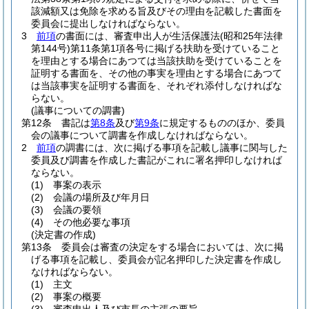
該減額又は免除を求める旨及びその理由を記載した書面を
委員会に提出しなければならない。
3
前項
の書面には、審査申出人が生活保護法
(昭和25年法律
第144号)
第11条第1項各号に掲げる扶助を受けていること
を理由とする場合にあつては当該扶助を受けていることを
証明する書面を、その他の事実を理由とする場合にあつて
は当該事実を証明する書面を、それぞれ添付しなければな
らない。
(議事についての調書)
第12条
書記は
第8条
及び
第9条
に規定するもののほか、委員
会の議事について調書を作成しなければならない。
2
前項
の調書には、次に掲げる事項を記載し議事に関与した
委員及び調書を作成した書記がこれに署名押印しなければ
ならない。
(1)
事案の表示
(2)
会議の場所及び年月日
(3)
会議の要領
(4)
その他必要な事項
(決定書の作成)
第13条
委員会は審査の決定をする場合においては、次に掲
げる事項を記載し、委員会が記名押印した決定書を作成し
なければならない。
(1)
主文
(2)
事案の概要