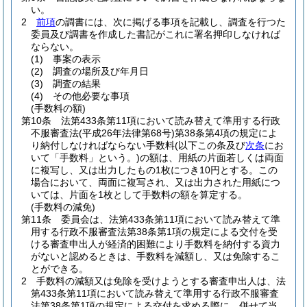
い。
2
前項
の調書には、次に掲げる事項を記載し、調査を行つた
委員及び調書を作成した書記がこれに署名押印しなければ
ならない。
(1)
事案の表示
(2)
調査の場所及び年月日
(3)
調査の結果
(4)
その他必要な事項
(手数料の額)
第10条
法第433条第11項において読み替えて準用する行政
不服審査法
(平成26年法律第68号)
第38条第4項の規定によ
り納付しなければならない手数料
(以下この条及び
次条
にお
いて「手数料」という。)
の額は、用紙の片面若しくは両面
に複写し、又は出力したもの1枚につき10円とする。
この
場合において、両面に複写され、又は出力された用紙につ
いては、片面を1枚として手数料の額を算定する。
(手数料の減免)
第11条
委員会は、法第433条第11項において読み替えて準
用する行政不服審査法第38条第1項の規定による交付を受
ける審査申出人が経済的困難により手数料を納付する資力
がないと認めるときは、手数料を減額し、又は免除するこ
とができる。
2
手数料の減額又は免除を受けようとする審査申出人は、法
第433条第11項において読み替えて準用する行政不服審査
法第38条第1項の規定による交付を求める際に、併せて当