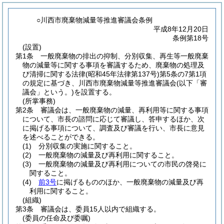
○川西市廃棄物減量等推進審議会条例
平成8年12月20日
条例第18号
(設置)
第1条
一般廃棄物の排出の抑制、分別収集、再生等一般廃棄
物の減量等に関する事項を審議するため、廃棄物の処理及
び清掃に関する法律
(昭和45年法律第137号)
第5条の7第1項
の規定に基づき、川西市廃棄物減量等推進審議会
(以下「審
議会」という。)
を設置する。
(所掌事務)
第2条
審議会は、一般廃棄物の減量、再利用等に関する事項
について、市長の諮問に応じて審議し、答申するほか、次
に掲げる事項について、調査及び審議を行い、市長に意見
を述べることができる。
(1)
分別収集の実施に関すること。
(2)
一般廃棄物の減量及び再利用に関すること。
(3)
一般廃棄物の減量及び再利用についての市民の啓発に
関すること。
(4)
前3号
に掲げるもののほか、一般廃棄物の減量及び再
利用に関すること。
(組織)
第3条
審議会は、委員15人以内で組織する。
(委員の任命及び委嘱)