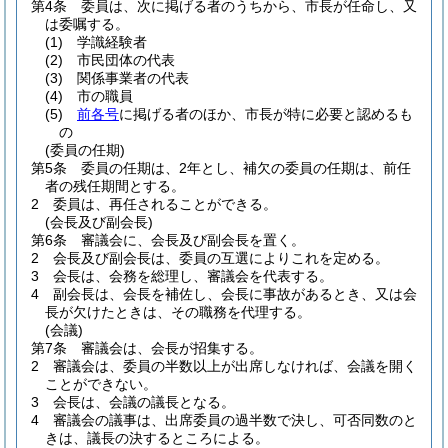
第4条
委員は、次に掲げる者のうちから、市長が任命し、又
は委嘱する。
(1)
学識経験者
(2)
市民団体の代表
(3)
関係事業者の代表
(4)
市の職員
(5)
前各号
に掲げる者のほか、市長が特に必要と認めるも
の
(委員の任期)
第5条
委員の任期は、2年とし、補欠の委員の任期は、前任
者の残任期間とする。
2
委員は、再任されることができる。
(会長及び副会長)
第6条
審議会に、会長及び副会長を置く。
2
会長及び副会長は、委員の互選によりこれを定める。
3
会長は、会務を総理し、審議会を代表する。
4
副会長は、会長を補佐し、会長に事故があるとき、又は会
長が欠けたときは、その職務を代理する。
(会議)
第7条
審議会は、会長が招集する。
2
審議会は、委員の半数以上が出席しなければ、会議を開く
ことができない。
3
会長は、会議の議長となる。
4
審議会の議事は、出席委員の過半数で決し、可否同数のと
きは、議長の決するところによる。