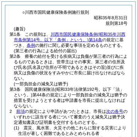
○川西市国民健康保険条例施行規則
昭和35年8月31日
規則第18号
(趣旨)
第1条
この規則は、
川西市国民健康保険条例
(昭和35年川西
市条例第14号。以下「条例」という。)
第14条
の規定に基
づき、
条例
の施行に関し必要な事項を定めるものとする。
(第三者の行為による給付の届出)
第2条
療養の給付を受ける疾病又は負傷が第三者の行為によ
るものであるときは、世帯主はその事実、第三者の住所及
び氏名
(氏名及び住所が不明であるときはその旨)
並びに疾
病又は負傷の状況をすみやかに市長に届け出なければなら
ない。
(一部負担金の減免又は猶予)
第3条
国民健康保険法
(昭和33年法律第192号。以下「法」
という。)
第44条の規定により一部負担金の減免又は猶予の
措置を受けようとする者は申請書を市長に提出しなければ
ならない。
2
前項
の規定により申請があつたときは、市長は
次の各号
の
いずれかに該当する者について審査のうえ減免又は猶予決
定通知書及び証明書を交付するものとする。
(1)
震災、風水害、火災その他これらに類する災害により
生活が著しく困難であるとみとめられる者