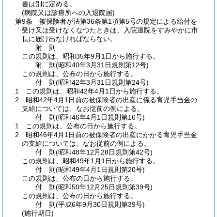
書は別に定める。
(病院又は診療所への入退院届)
第9条
被保険者が法第36条第1項第5号の規定による給付を
受け又は受けなくなつたときは、入院退院をすみやかに市
長に届け出なければならない。
附
則
この規則は、昭和35年9月1日から施行する。
附
則
(昭和40年3月31日
規則第12号)
この規則は、公布の日から施行する。
付
則
(昭和42年3月31日
規則第24号)
1
この規則は、昭和42年4月1日から施行する。
2
昭和42年4月1日前の被保険者の出産に係る育児手当金の
支給については、なお従前の例による。
付
則
(昭和46年4月1日
規則第16号)
1
この規則は、公布の日から施行する。
2
昭和46年4月1日前の被保険者の出産にかかる育児手当金
の支給については、なお従前の例による。
付
則
(昭和48年12月28日
規則第42号)
この規則は、昭和49年1月1日から施行する。
付
則
(昭和49年4月1日
規則第20号)
この規則は、公布の日から施行する。
付
則
(昭和50年12月25日
規則第39号)
この規則は、公布の日から施行する。
付
則
(平成6年9月30日
規則第39号)
(施行期日)