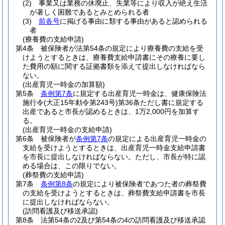
(2)
事業又は業務の休廃止、失業等により収入が絶え生活
が著しく困難であるとみとめられる者
(3)
前各号
に掲げる事由に類する事由があると認められる
者
(療養費の支給申請)
第4条
被保険者が法第54条の規定により療養費の支給を受
けようとするときは、療養費支給申請書にその療養に要し
た費用の額に関する証拠書類を添えて提出しなければなら
ない。
(出産育児一時金の加算額)
第5条
条例第7条
に規定する出産育児一時金は、健康保険法
施行令
(大正15年勅令第243号)
第36条ただし書に規定する
出産であると市長が認めるときは、1万2,000円を加算す
る。
(出産育児一時金の支給申請)
第6条
被保険者が
条例第7条
の規定による出産育児一時金の
支給を受けようとするときは、出産育児一時金支給申請書
を市長に提出しなければならない。
ただし、市長が特に認
める場合は、この限りでない。
(葬祭費の支給申請)
第7条
条例第8条
の規定により被保険者であつた者の葬祭費
の支給を受けようとするときは、葬祭費支給申請書を市長
に提出しなければならない。
(訪問看護及び移送承認)
第8条
法第54条の2及び第54条の4の訪問看護及び移送承認