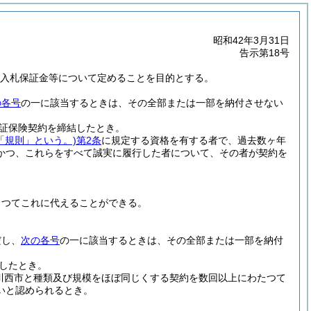
昭和42年3月31日
告示第18号
より入札保証金等について定めることを目的とする。
の各号
の一に該当するときは、その全部または一部を納付させない
証保険契約を締結したとき。
「規則」という。)
第2条
に規定する資格を有する者で、過去数ヶ年
かつ、これらをすべて誠実に履行した者について、その者が契約を
もつてこれに代えることができる。
だし、
次の各号
の一に該当するときは、その全部または一部を納付
したとき。
川西市と種類及び規模をほぼ同じくする契約を数回以上にわたつて
いと認められるとき。