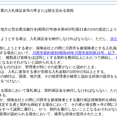
企業の入札保証金等の率または額を定める規程
、地方公営企業法施行令
(昭和27年政令第403号)
第21条の14の規定に
しようとする者は、入札保証金を納付しなければならない。
ただし、
次
加しようとする者が、保険会社との間に川西市を被保険者とする入札保
する場合において、
川西市契約規則
(昭和49年川西市規則第15号。以下
と、種類及び規模をほぼ同じくする契約を数回以上にわたつて締結し、
となるおそれがないと認められるとき。
るもののほか、管理者が特にその必要がないと認めたとき。
は、入札に参加する者が見積る入札金額の100分の5以上とする。
金の納付は、国債、地方債、その他管理者が確実と認める担保の提供を
子をつけない。
する場合において落札者は、契約保証金を納付しなければならない。
た
きる。
が、保険会社との間に川西市を被保険者とする履行保証保険契約を締結
規定する者と契約を締結する場合において、その者が過去数ヶ年の間に
をすべて誠実に履行し、かつ、契約を履行しないこととなるおそれがな
延期が認められる場合において、確実な担保が提供されたとき。