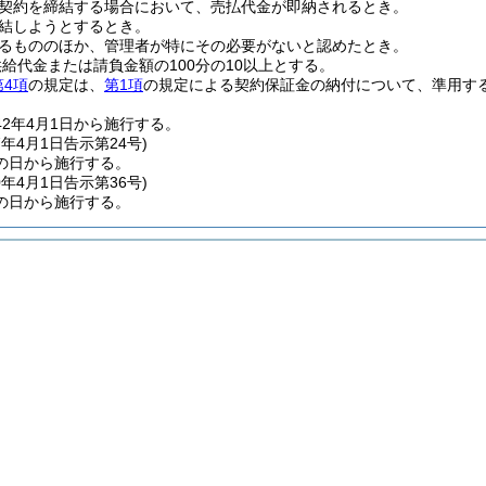
契約を締結する場合において、売払代金が即納されるとき。
結しようとするとき。
るもののほか、管理者が特にその必要がないと認めたとき。
給代金または請負金額の100分の10以上とする。
第4項
の規定は、
第1項
の規定による契約保証金の納付について、準用す
42年4月1日から施行する。
7年4月1日
告示第24号)
の日から施行する。
0年4月1日
告示第36号)
の日から施行する。