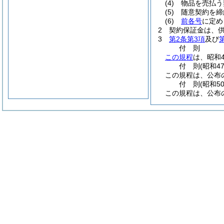
(4)
物品を売払う
(5)
随意契約を締
(6)
前各号
に定め
2
契約保証金は、供
3
第2条第3項
及び
付
則
この規程
は、昭和
付
則
(昭和4
この規程は、公布
付
則
(昭和5
この規程は、公布