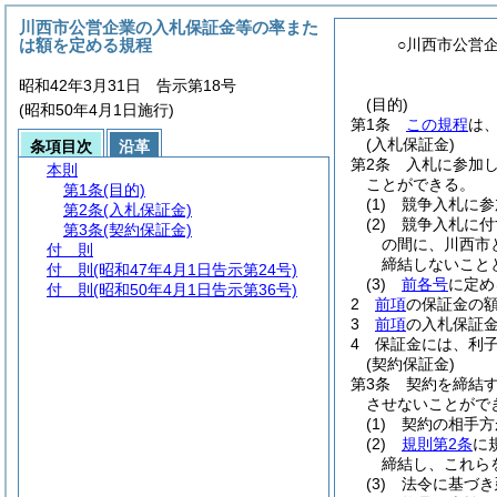
川西市公営企業の入札保証金等の率また
は額を定める規程
○川西市公営
昭和42年3月31日 告示第18号
(目的)
(昭和50年4月1日施行)
第1条
この規程
は
(入札保証金)
条項目次
沿革
第2条
入札に参加
本則
ことができる。
第1条
(目的)
(1)
競争入札に参
第2条
(入札保証金)
(2)
競争入札に付
第3条
(契約保証金)
の間に、川西市
付 則
締結しないこと
付 則
(昭和47年4月1日告示第24号)
(3)
前各号
に定め
付 則
(昭和50年4月1日告示第36号)
2
前項
の保証金の額
3
前項
の入札保証
4
保証金には、利
(契約保証金)
第3条
契約を締結
させないことがで
(1)
契約の相手方
(2)
規則第2条
に
締結し、これら
(3)
法令に基づき