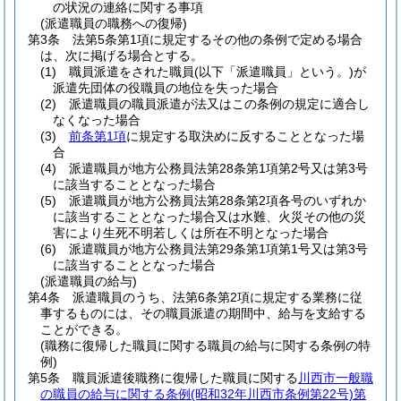
の状況の連絡に関する事項
(派遣職員の職務への復帰)
第3条
法第5条第1項に規定するその他の条例で定める場合
は、次に掲げる場合とする。
(1)
職員派遣をされた職員
(以下「派遣職員」という。)
が
派遣先団体の役職員の地位を失った場合
(2)
派遣職員の職員派遣が法又はこの条例の規定に適合し
なくなった場合
(3)
前条第1項
に規定する取決めに反することとなった場
合
(4)
派遣職員が地方公務員法第28条第1項第2号又は第3号
に該当することとなった場合
(5)
派遣職員が地方公務員法第28条第2項各号のいずれか
に該当することとなった場合又は水難、火災その他の災
害により生死不明若しくは所在不明となった場合
(6)
派遣職員が地方公務員法第29条第1項第1号又は第3号
に該当することとなった場合
(派遣職員の給与)
第4条
派遣職員のうち、法第6条第2項に規定する業務に従
事するものには、その職員派遣の期間中、給与を支給する
ことができる。
(職務に復帰した職員に関する職員の給与に関する条例の特
例)
第5条
職員派遣後職務に復帰した職員に関する
川西市一般職
の職員の給与に関する条例
(昭和32年川西市条例第22号)
第