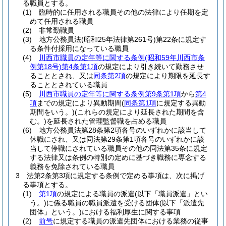
る職員とする。
(1)
臨時的に任用される職員その他の法律により任期を定
めて任用される職員
(2)
非常勤職員
(3)
地方公務員法
(昭和25年法律第261号)
第22条に規定す
る条件付採用になっている職員
(4)
川西市職員の定年等に関する条例
(昭和59年川西市条
例第18号)
第4条第1項
の規定により引き続いて勤務させ
ることとされ、又は
同条第2項
の規定により期限を延長す
ることとされている職員
(5)
川西市職員の定年等に関する条例第9条第1項
から
第4
項
までの規定により異動期間
(
同条第1項
に規定する異動
期間をいう。)
(これらの規定により延長された期間を含
む。)
を延長された管理監督職を占める職員
(6)
地方公務員法第28条第2項各号のいずれかに該当して
休職にされ、又は同法第29条第1項各号のいずれかに該
当して停職にされている職員その他の同法第35条に規定
する法律又は条例の特別の定めに基づき職務に専念する
義務を免除されている職員
3
法第2条第3項に規定する条例で定める事項は、次に掲げ
る事項とする。
(1)
第1項
の規定による職員の派遣
(以下「職員派遣」とい
う。)
に係る職員の職員派遺を受ける団体
(以下「派遣先
団体」という。)
における福利厚生に関する事項
(2)
前号
に規定する職員の派遣先団体における業務の従事