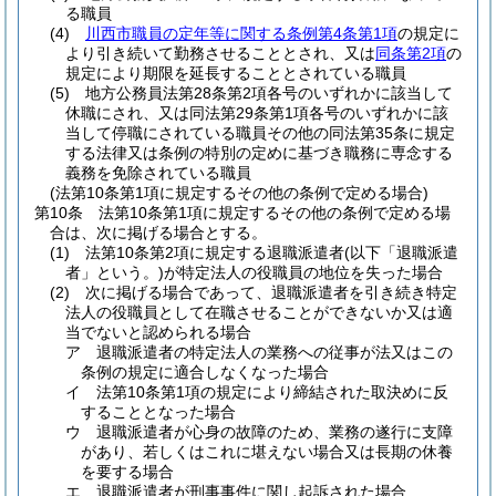
る職員
(4)
川西市職員の定年等に関する条例第4条第1項
の規定に
より引き続いて勤務させることとされ、又は
同条第2項
の
規定により期限を延長することとされている職員
(5)
地方公務員法第28条第2項各号のいずれかに該当して
休職にされ、又は同法第29条第1項各号のいずれかに該
当して停職にされている職員その他の同法第35条に規定
する法律又は条例の特別の定めに基づき職務に専念する
義務を免除されている職員
(法第10条第1項に規定するその他の条例で定める場合)
第10条
法第10条第1項に規定するその他の条例で定める場
合は、次に掲げる場合とする。
(1)
法第10条第2項に規定する退職派遣者
(以下「退職派遣
者」という。)
が特定法人の役職員の地位を失った場合
(2)
次に掲げる場合であって、退職派遣者を引き続き特定
法人の役職員として在職させることができないか又は適
当でないと認められる場合
ア
退職派遣者の特定法人の業務への従事が法又はこの
条例の規定に適合しなくなった場合
イ
法第10条第1項の規定により締結された取決めに反
することとなった場合
ウ
退職派遣者が心身の故障のため、業務の遂行に支障
があり、若しくはこれに堪えない場合又は長期の休養
を要する場合
エ
退職派遣者が刑事事件に関し起訴された場合