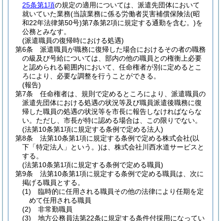
25条第1項
の規定の適用については、派遣先団体において
就いていた業務
(当該業務に係る労働者災害補償保険法
(昭
和22年法律第50号)
第7条第2項に規定する通勤を含む。)
を
公務とみなす。
(派遣職員の復帰時における処遇)
第6条
派遣職員が職務に復帰した場合におけるその者の職務
の級及び号給については、部内の他の職員との権衡上必要
と認められる範囲内において、任命権者が別に定めるとこ
ろにより、必要な調整を行うことができる。
(報告)
第7条
任命権者は、規則で定めるところにより、派遣職員の
派遣先団体における処遇の状況等及び職員派遣後職務に復
帰した職員の処遇の状況等を市長に報告しなければならな
い。
ただし、市長が特に認める場合は、この限りでない。
(法第10条第1項に規定する条例で定める法人)
第8条
法第10条第1項に規定する条例で定める株式会社
(以
下「特定法人」という。)
は、株式会社川西水道サービスと
する。
(法第10条第1項に規定する条例で定める職員)
第9条
法第10条第1項に規定する条例で定める職員は、次に
掲げる職員とする。
(1)
臨時的に任用される職員その他の法律により任期を定
めて任用される職員
(2)
非常勤職員
(3)
地方公務員法第22条に規定する条件付採用になってい