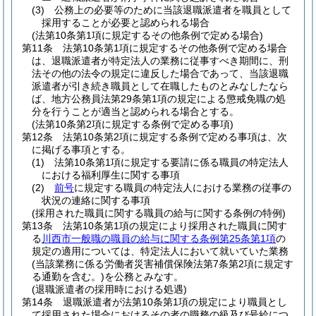
(3)
公務上の必要等のために当該退職派遣者を職員として
採用することが必要と認められる場合
(法第10条第1項に規定するその他条例で定める場合)
第11条
法第10条第1項に規定するその他条例で定める場合
は、退職派遣者が特定法人の業務に従事すべき期間に、刑
法その他の法令の規定に違反した場合であって、当該退職
派遣者が引き続き職員として在職したものとみなしたなら
ば、地方公務員法第29条第1項の規定による懲戒免職の処
分を行うことが適当と認められる場合とする。
(法第10条第2項に規定する条例で定める事項)
第12条
法第10条第2項に規定する条例で定める事項は、次
に掲げる事項とする。
(1)
法第10条第1項に規定する要請に係る職員の特定法人
における福利厚生に関する事項
(2)
前号
に規定する職員の特定法人における業務の従事の
状況の連絡に関する事項
(採用された職員に関する職員の給与に関する条例の特例)
第13条
法第10条第1項の規定により採用された職員に関す
る
川西市一般職の職員の給与に関する条例第25条第1項
の
規定の適用については、特定法人において就いていた業務
(当該業務に係る労働者災害補償保険法第7条第2項に規定す
る通勤を含む。)
を公務とみなす。
(退職派遣者の採用時における処遇)
第14条
退職派遣者が法第10条第1項の規定により職員とし
て採用された場合におけるその者の職務の級及び号給につ