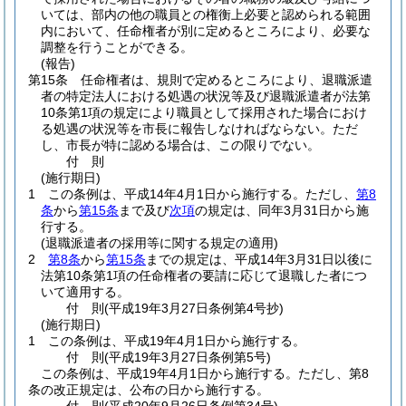
いては、部内の他の職員との権衡上必要と認められる範囲
内において、任命権者が別に定めるところにより、必要な
調整を行うことができる。
(報告)
第15条
任命権者は、規則で定めるところにより、退職派遣
者の特定法人における処遇の状況等及び退職派遣者が法第
10条第1項の規定により職員として採用された場合におけ
る処遇の状況等を市長に報告しなければならない。
ただ
し、市長が特に認める場合は、この限りでない。
付
則
(施行期日)
1
この条例は、平成14年4月1日から施行する。
ただし、
第8
条
から
第15条
まで及び
次項
の規定は、同年3月31日から施
行する。
(退職派遣者の採用等に関する規定の適用)
2
第8条
から
第15条
までの規定は、平成14年3月31日以後に
法第10条第1項の任命権者の要請に応じて退職した者につ
いて適用する。
付
則
(平成19年3月27日
条例第4号抄)
(施行期日)
1
この条例は、平成19年4月1日から施行する。
付
則
(平成19年3月27日
条例第5号)
この条例は、平成19年4月1日から施行する。
ただし、第8
条の改正規定は、公布の日から施行する。