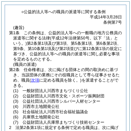
○公益的法人等への職員の派遣等に関する条例
平成14年3月28日
条例第7号
(趣旨)
第1条
この条例は、公益的法人等への一般職の地方公務員の
派遣等に関する法律
(平成12年法律第50号。以下「法」と
いう。)
第2条第1項及び第3項、第5条第1項、第6条第2項、
第9条、第10条第1項及び第2項並びに第12条第1項の規定に
基づき、公益的法人等への職員の派遣等に関し必要な事項
を定めるものとする。
(職員の派遣)
第2条
任命権者は、次に掲げる団体との間の取決めに基づ
き、当該団体の業務にその役職員として専ら従事させるた
め、職員
(
次項
に定める職員を除く。)
を派遣することがで
きる。
(1)
一般財団法人川西市まちづくり公社
(2)
公益財団法人川西市文化・スポーツ振興財団
(3)
公益社団法人川西市シルバー人材センター
(4)
川西市土地開発公社
(5)
社会福祉法人川西市社会福祉協議会
(6)
兵庫県土地開発公社
(7)
公益財団法人兵庫県まちづくり技術センター
2
法第2条第1項に規定する条例で定める職員は、次に掲げ