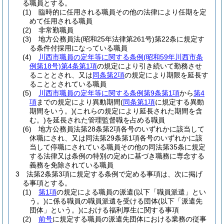
る職員とする。
(1)
臨時的に任用される職員その他の法律により任期を定
めて任用される職員
(2)
非常勤職員
(3)
地方公務員法
(昭和25年法律第261号)
第22条に規定す
る条件付採用になっている職員
(4)
川西市職員の定年等に関する条例
(昭和59年川西市条
例第18号)
第4条第1項
の規定により引き続いて勤務させ
ることとされ、又は
同条第2項
の規定により期限を延長す
ることとされている職員
(5)
川西市職員の定年等に関する条例第9条第1項
から
第4
項
までの規定により異動期間
(
同条第1項
に規定する異動
期間をいう。)
(これらの規定により延長された期間を含
む。)
を延長された管理監督職を占める職員
(6)
地方公務員法第28条第2項各号のいずれかに該当して
休職にされ、又は同法第29条第1項各号のいずれかに該
当して停職にされている職員その他の同法第35条に規定
する法律又は条例の特別の定めに基づき職務に専念する
義務を免除されている職員
3
法第2条第3項に規定する条例で定める事項は、次に掲げ
る事項とする。
(1)
第1項
の規定による職員の派遣
(以下「職員派遣」とい
う。)
に係る職員の職員派遺を受ける団体
(以下「派遣先
団体」という。)
における福利厚生に関する事項
(2)
前号
に規定する職員の派遣先団体における業務の従事