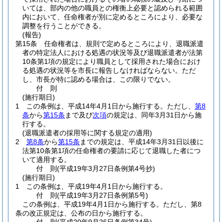
いては、部内の他の職員との権衡上必要と認められる範囲
内において、任命権者が別に定めるところにより、必要な
調整を行うことができる。
(報告)
第15条
任命権者は、規則で定めるところにより、退職派遣
者の特定法人における処遇の状況等及び退職派遣者が法第
10条第1項の規定により職員として採用された場合におけ
る処遇の状況等を市長に報告しなければならない。
ただ
し、市長が特に認める場合は、この限りでない。
付
則
(施行期日)
1
この条例は、平成14年4月1日から施行する。
ただし、
第8
条
から
第15条
まで及び
次項
の規定は、同年3月31日から施
行する。
(退職派遣者の採用等に関する規定の適用)
2
第8条
から
第15条
までの規定は、平成14年3月31日以後に
法第10条第1項の任命権者の要請に応じて退職した者につ
いて適用する。
付
則
(平成19年3月27日
条例第4号抄)
(施行期日)
1
この条例は、平成19年4月1日から施行する。
付
則
(平成19年3月27日
条例第5号)
この条例は、平成19年4月1日から施行する。
ただし、第8
条の改正規定は、公布の日から施行する。