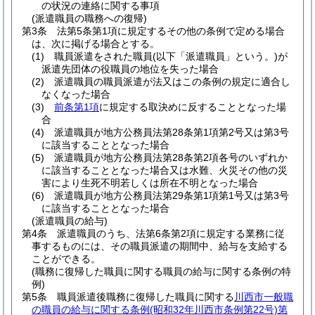
の状況の連絡に関する事項
(派遣職員の職務への復帰)
第3条
法第5条第1項に規定するその他の条例で定める場合
は、次に掲げる場合とする。
(1)
職員派遣をされた職員
(以下「派遣職員」という。)
が
派遣先団体の役職員の地位を失った場合
(2)
派遣職員の職員派遣が法又はこの条例の規定に適合し
なくなった場合
(3)
前条第1項
に規定する取決めに反することとなった場
合
(4)
派遣職員が地方公務員法第28条第1項第2号又は第3号
に該当することとなった場合
(5)
派遣職員が地方公務員法第28条第2項各号のいずれか
に該当することとなった場合又は水難、火災その他の災
害により生死不明若しくは所在不明となった場合
(6)
派遣職員が地方公務員法第29条第1項第1号又は第3号
に該当することとなった場合
(派遣職員の給与)
第4条
派遣職員のうち、法第6条第2項に規定する業務に従
事するものには、その職員派遣の期間中、給与を支給する
ことができる。
(職務に復帰した職員に関する職員の給与に関する条例の特
例)
第5条
職員派遣後職務に復帰した職員に関する
川西市一般職
の職員の給与に関する条例
(昭和32年川西市条例第22号)
第