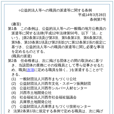
○公益的法人等への職員の派遣等に関する条例
平成14年3月28日
条例第7号
(趣旨)
第1条
この条例は、公益的法人等への一般職の地方公務員の
派遣等に関する法律
(平成12年法律第50号。以下「法」と
いう。)
第2条第1項及び第3項、第5条第1項、第6条第2項、
第9条、第10条第1項及び第2項並びに第12条第1項の規定に
基づき、公益的法人等への職員の派遣等に関し必要な事項
を定めるものとする。
(職員の派遣)
第2条
任命権者は、次に掲げる団体との間の取決めに基づ
き、当該団体の業務にその役職員として専ら従事させるた
め、職員
(
次項
に定める職員を除く。)
を派遣することがで
きる。
(1)
一般財団法人川西市まちづくり公社
(2)
公益財団法人川西市文化・スポーツ振興財団
(3)
公益社団法人川西市シルバー人材センター
(4)
川西市土地開発公社
(5)
社会福祉法人川西市社会福祉協議会
(6)
兵庫県土地開発公社
(7)
公益財団法人兵庫県まちづくり技術センター
2
法第2条第1項に規定する条例で定める職員は、次に掲げ