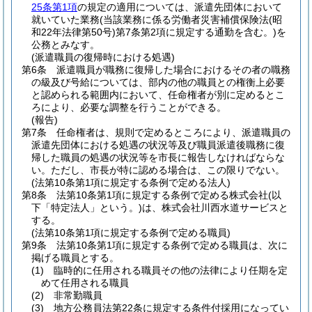
25条第1項
の規定の適用については、派遣先団体において
就いていた業務
(当該業務に係る労働者災害補償保険法
(昭
和22年法律第50号)
第7条第2項に規定する通勤を含む。)
を
公務とみなす。
(派遣職員の復帰時における処遇)
第6条
派遣職員が職務に復帰した場合におけるその者の職務
の級及び号給については、部内の他の職員との権衡上必要
と認められる範囲内において、任命権者が別に定めるとこ
ろにより、必要な調整を行うことができる。
(報告)
第7条
任命権者は、規則で定めるところにより、派遣職員の
派遣先団体における処遇の状況等及び職員派遣後職務に復
帰した職員の処遇の状況等を市長に報告しなければならな
い。
ただし、市長が特に認める場合は、この限りでない。
(法第10条第1項に規定する条例で定める法人)
第8条
法第10条第1項に規定する条例で定める株式会社
(以
下「特定法人」という。)
は、株式会社川西水道サービスと
する。
(法第10条第1項に規定する条例で定める職員)
第9条
法第10条第1項に規定する条例で定める職員は、次に
掲げる職員とする。
(1)
臨時的に任用される職員その他の法律により任期を定
めて任用される職員
(2)
非常勤職員
(3)
地方公務員法第22条に規定する条件付採用になってい