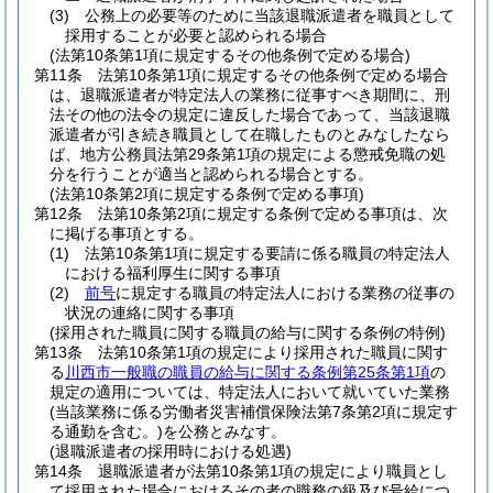
(3)
公務上の必要等のために当該退職派遣者を職員として
採用することが必要と認められる場合
(法第10条第1項に規定するその他条例で定める場合)
第11条
法第10条第1項に規定するその他条例で定める場合
は、退職派遣者が特定法人の業務に従事すべき期間に、刑
法その他の法令の規定に違反した場合であって、当該退職
派遣者が引き続き職員として在職したものとみなしたなら
ば、地方公務員法第29条第1項の規定による懲戒免職の処
分を行うことが適当と認められる場合とする。
(法第10条第2項に規定する条例で定める事項)
第12条
法第10条第2項に規定する条例で定める事項は、次
に掲げる事項とする。
(1)
法第10条第1項に規定する要請に係る職員の特定法人
における福利厚生に関する事項
(2)
前号
に規定する職員の特定法人における業務の従事の
状況の連絡に関する事項
(採用された職員に関する職員の給与に関する条例の特例)
第13条
法第10条第1項の規定により採用された職員に関す
る
川西市一般職の職員の給与に関する条例第25条第1項
の
規定の適用については、特定法人において就いていた業務
(当該業務に係る労働者災害補償保険法第7条第2項に規定す
る通勤を含む。)
を公務とみなす。
(退職派遣者の採用時における処遇)
第14条
退職派遣者が法第10条第1項の規定により職員とし
て採用された場合におけるその者の職務の級及び号給につ