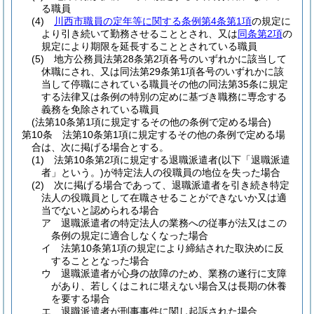
る職員
(4)
川西市職員の定年等に関する条例第4条第1項
の規定に
より引き続いて勤務させることとされ、又は
同条第2項
の
規定により期限を延長することとされている職員
(5)
地方公務員法第28条第2項各号のいずれかに該当して
休職にされ、又は同法第29条第1項各号のいずれかに該
当して停職にされている職員その他の同法第35条に規定
する法律又は条例の特別の定めに基づき職務に専念する
義務を免除されている職員
(法第10条第1項に規定するその他の条例で定める場合)
第10条
法第10条第1項に規定するその他の条例で定める場
合は、次に掲げる場合とする。
(1)
法第10条第2項に規定する退職派遣者
(以下「退職派遣
者」という。)
が特定法人の役職員の地位を失った場合
(2)
次に掲げる場合であって、退職派遣者を引き続き特定
法人の役職員として在職させることができないか又は適
当でないと認められる場合
ア
退職派遣者の特定法人の業務への従事が法又はこの
条例の規定に適合しなくなった場合
イ
法第10条第1項の規定により締結された取決めに反
することとなった場合
ウ
退職派遣者が心身の故障のため、業務の遂行に支障
があり、若しくはこれに堪えない場合又は長期の休養
を要する場合
エ
退職派遣者が刑事事件に関し起訴された場合