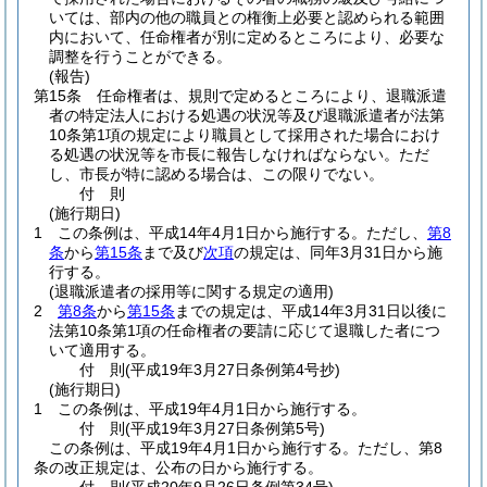
いては、部内の他の職員との権衡上必要と認められる範囲
内において、任命権者が別に定めるところにより、必要な
調整を行うことができる。
(報告)
第15条
任命権者は、規則で定めるところにより、退職派遣
者の特定法人における処遇の状況等及び退職派遣者が法第
10条第1項の規定により職員として採用された場合におけ
る処遇の状況等を市長に報告しなければならない。
ただ
し、市長が特に認める場合は、この限りでない。
付
則
(施行期日)
1
この条例は、平成14年4月1日から施行する。
ただし、
第8
条
から
第15条
まで及び
次項
の規定は、同年3月31日から施
行する。
(退職派遣者の採用等に関する規定の適用)
2
第8条
から
第15条
までの規定は、平成14年3月31日以後に
法第10条第1項の任命権者の要請に応じて退職した者につ
いて適用する。
付
則
(平成19年3月27日
条例第4号抄)
(施行期日)
1
この条例は、平成19年4月1日から施行する。
付
則
(平成19年3月27日
条例第5号)
この条例は、平成19年4月1日から施行する。
ただし、第8
条の改正規定は、公布の日から施行する。