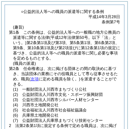
○公益的法人等への職員の派遣等に関する条例
平成14年3月28日
条例第7号
(趣旨)
第1条
この条例は、公益的法人等への一般職の地方公務員の
派遣等に関する法律
(平成12年法律第50号。以下「法」と
いう。)
第2条第1項及び第3項、第5条第1項、第6条第2項、
第9条、第10条第1項及び第2項並びに第12条第1項の規定に
基づき、公益的法人等への職員の派遣等に関し必要な事項
を定めるものとする。
(職員の派遣)
第2条
任命権者は、次に掲げる団体との間の取決めに基づ
き、当該団体の業務にその役職員として専ら従事させるた
め、職員
(
次項
に定める職員を除く。)
を派遣することがで
きる。
(1)
一般財団法人川西市まちづくり公社
(2)
公益財団法人川西市文化・スポーツ振興財団
(3)
公益社団法人川西市シルバー人材センター
(4)
川西市土地開発公社
(5)
社会福祉法人川西市社会福祉協議会
(6)
兵庫県土地開発公社
(7)
公益財団法人兵庫県まちづくり技術センター
2
法第2条第1項に規定する条例で定める職員は、次に掲げ