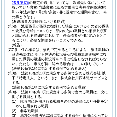
25条第1項
の規定の適用については、派遣先団体において
就いていた業務
(当該業務に係る労働者災害補償保険法
(昭
和22年法律第50号)
第7条第2項に規定する通勤を含む。)
を
公務とみなす。
(派遣職員の復帰時における処遇)
第6条
派遣職員が職務に復帰した場合におけるその者の職務
の級及び号給については、部内の他の職員との権衡上必要
と認められる範囲内において、任命権者が別に定めるとこ
ろにより、必要な調整を行うことができる。
(報告)
第7条
任命権者は、規則で定めるところにより、派遣職員の
派遣先団体における処遇の状況等及び職員派遣後職務に復
帰した職員の処遇の状況等を市長に報告しなければならな
い。
ただし、市長が特に認める場合は、この限りでない。
(法第10条第1項に規定する条例で定める法人)
第8条
法第10条第1項に規定する条例で定める株式会社
(以
下「特定法人」という。)
は、株式会社川西水道サービスと
する。
(法第10条第1項に規定する条例で定める職員)
第9条
法第10条第1項に規定する条例で定める職員は、次に
掲げる職員とする。
(1)
臨時的に任用される職員その他の法律により任期を定
めて任用される職員
(2)
非常勤職員
(3)
地方公務員法第22条に規定する条件付採用になってい