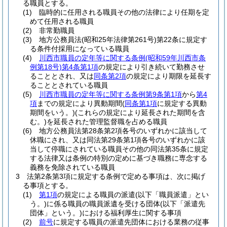
る職員とする。
(1)
臨時的に任用される職員その他の法律により任期を定
めて任用される職員
(2)
非常勤職員
(3)
地方公務員法
(昭和25年法律第261号)
第22条に規定す
る条件付採用になっている職員
(4)
川西市職員の定年等に関する条例
(昭和59年川西市条
例第18号)
第4条第1項
の規定により引き続いて勤務させ
ることとされ、又は
同条第2項
の規定により期限を延長す
ることとされている職員
(5)
川西市職員の定年等に関する条例第9条第1項
から
第4
項
までの規定により異動期間
(
同条第1項
に規定する異動
期間をいう。)
(これらの規定により延長された期間を含
む。)
を延長された管理監督職を占める職員
(6)
地方公務員法第28条第2項各号のいずれかに該当して
休職にされ、又は同法第29条第1項各号のいずれかに該
当して停職にされている職員その他の同法第35条に規定
する法律又は条例の特別の定めに基づき職務に専念する
義務を免除されている職員
3
法第2条第3項に規定する条例で定める事項は、次に掲げ
る事項とする。
(1)
第1項
の規定による職員の派遣
(以下「職員派遣」とい
う。)
に係る職員の職員派遺を受ける団体
(以下「派遣先
団体」という。)
における福利厚生に関する事項
(2)
前号
に規定する職員の派遣先団体における業務の従事