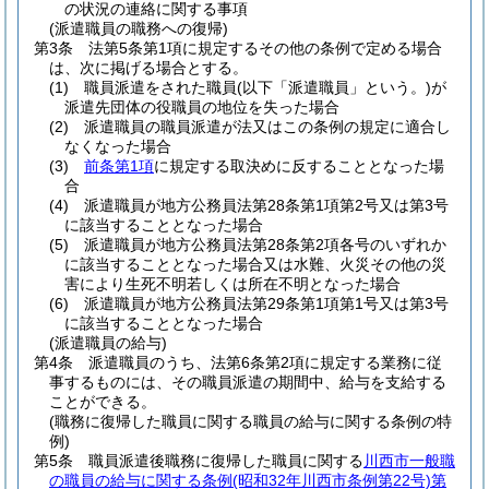
の状況の連絡に関する事項
(派遣職員の職務への復帰)
第3条
法第5条第1項に規定するその他の条例で定める場合
は、次に掲げる場合とする。
(1)
職員派遣をされた職員
(以下「派遣職員」という。)
が
派遣先団体の役職員の地位を失った場合
(2)
派遣職員の職員派遣が法又はこの条例の規定に適合し
なくなった場合
(3)
前条第1項
に規定する取決めに反することとなった場
合
(4)
派遣職員が地方公務員法第28条第1項第2号又は第3号
に該当することとなった場合
(5)
派遣職員が地方公務員法第28条第2項各号のいずれか
に該当することとなった場合又は水難、火災その他の災
害により生死不明若しくは所在不明となった場合
(6)
派遣職員が地方公務員法第29条第1項第1号又は第3号
に該当することとなった場合
(派遣職員の給与)
第4条
派遣職員のうち、法第6条第2項に規定する業務に従
事するものには、その職員派遣の期間中、給与を支給する
ことができる。
(職務に復帰した職員に関する職員の給与に関する条例の特
例)
第5条
職員派遣後職務に復帰した職員に関する
川西市一般職
の職員の給与に関する条例
(昭和32年川西市条例第22号)
第