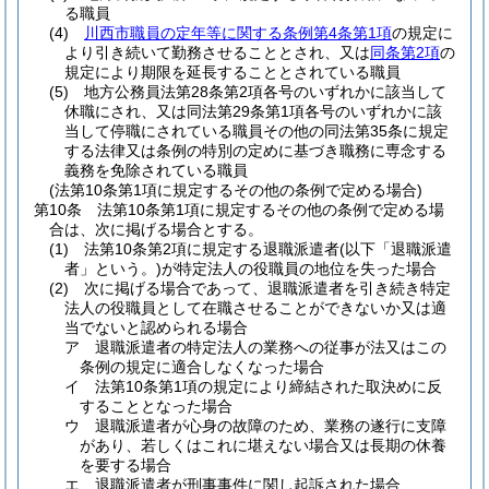
る職員
(4)
川西市職員の定年等に関する条例第4条第1項
の規定に
より引き続いて勤務させることとされ、又は
同条第2項
の
規定により期限を延長することとされている職員
(5)
地方公務員法第28条第2項各号のいずれかに該当して
休職にされ、又は同法第29条第1項各号のいずれかに該
当して停職にされている職員その他の同法第35条に規定
する法律又は条例の特別の定めに基づき職務に専念する
義務を免除されている職員
(法第10条第1項に規定するその他の条例で定める場合)
第10条
法第10条第1項に規定するその他の条例で定める場
合は、次に掲げる場合とする。
(1)
法第10条第2項に規定する退職派遣者
(以下「退職派遣
者」という。)
が特定法人の役職員の地位を失った場合
(2)
次に掲げる場合であって、退職派遣者を引き続き特定
法人の役職員として在職させることができないか又は適
当でないと認められる場合
ア
退職派遣者の特定法人の業務への従事が法又はこの
条例の規定に適合しなくなった場合
イ
法第10条第1項の規定により締結された取決めに反
することとなった場合
ウ
退職派遣者が心身の故障のため、業務の遂行に支障
があり、若しくはこれに堪えない場合又は長期の休養
を要する場合
エ
退職派遣者が刑事事件に関し起訴された場合