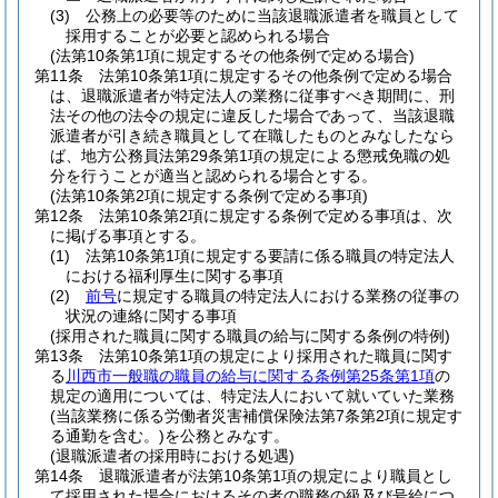
(3)
公務上の必要等のために当該退職派遣者を職員として
採用することが必要と認められる場合
(法第10条第1項に規定するその他条例で定める場合)
第11条
法第10条第1項に規定するその他条例で定める場合
は、退職派遣者が特定法人の業務に従事すべき期間に、刑
法その他の法令の規定に違反した場合であって、当該退職
派遣者が引き続き職員として在職したものとみなしたなら
ば、地方公務員法第29条第1項の規定による懲戒免職の処
分を行うことが適当と認められる場合とする。
(法第10条第2項に規定する条例で定める事項)
第12条
法第10条第2項に規定する条例で定める事項は、次
に掲げる事項とする。
(1)
法第10条第1項に規定する要請に係る職員の特定法人
における福利厚生に関する事項
(2)
前号
に規定する職員の特定法人における業務の従事の
状況の連絡に関する事項
(採用された職員に関する職員の給与に関する条例の特例)
第13条
法第10条第1項の規定により採用された職員に関す
る
川西市一般職の職員の給与に関する条例第25条第1項
の
規定の適用については、特定法人において就いていた業務
(当該業務に係る労働者災害補償保険法第7条第2項に規定す
る通勤を含む。)
を公務とみなす。
(退職派遣者の採用時における処遇)
第14条
退職派遣者が法第10条第1項の規定により職員とし
て採用された場合におけるその者の職務の級及び号給につ