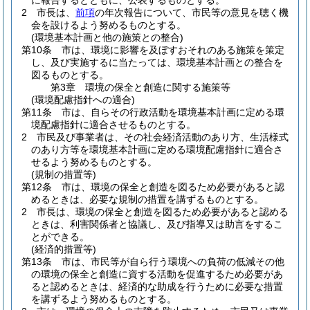
に報告するとともに、公表するものとする。
2
市長は、
前項
の年次報告について、市民等の意見を聴く機
会を設けるよう努めるものとする。
(環境基本計画と他の施策との整合)
第10条
市は、環境に影響を及ぼすおそれのある施策を策定
し、及び実施するに当たっては、環境基本計画との整合を
図るものとする。
第3章
環境の保全と創造に関する施策等
(環境配慮指針への適合)
第11条
市は、自らその行政活動を環境基本計画に定める環
境配慮指針に適合させるものとする。
2
市民及び事業者は、その社会経済活動のあり方、生活様式
のあり方等を環境基本計画に定める環境配慮指針に適合さ
せるよう努めるものとする。
(規制の措置等)
第12条
市は、環境の保全と創造を図るため必要があると認
めるときは、必要な規制の措置を講ずるものとする。
2
市長は、環境の保全と創造を図るため必要があると認める
ときは、利害関係者と協議し、及び指導又は助言をするこ
とができる。
(経済的措置等)
第13条
市は、市民等が自ら行う環境への負荷の低減その他
の環境の保全と創造に資する活動を促進するため必要があ
ると認めるときは、経済的な助成を行うために必要な措置
を講ずるよう努めるものとする。