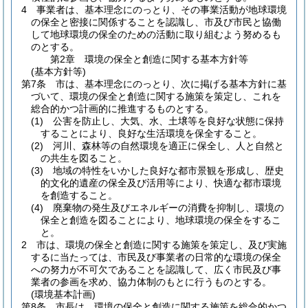
4
事業者は、基本理念にのっとり、その事業活動が地球環境
の保全と密接に関係することを認識し、市及び市民と協働
して地球環境の保全のための活動に取り組むよう努めるも
のとする。
第2章
環境の保全と創造に関する基本方針等
(基本方針等)
第7条
市は、基本理念にのっとり、次に掲げる基本方針に基
づいて、環境の保全と創造に関する施策を策定し、これを
総合的かつ計画的に推進するものとする。
(1)
公害を防止し、大気、水、土壌等を良好な状態に保持
することにより、良好な生活環境を保全すること。
(2)
河川、森林等の自然環境を適正に保全し、人と自然と
の共生を図ること。
(3)
地域の特性をいかした良好な都市景観を形成し、歴史
的文化的遺産の保全及び活用等により、快適な都市環境
を創造すること。
(4)
廃棄物の発生及びエネルギーの消費を抑制し、環境の
保全と創造を図ることにより、地球環境の保全をするこ
と。
2
市は、環境の保全と創造に関する施策を策定し、及び実施
するに当たっては、市民及び事業者の日常的な環境の保全
への努力が不可欠であることを認識して、広く市民及び事
業者の参画を求め、協力体制のもとに行うものとする。
(環境基本計画)
第8条
市長は、環境の保全と創造に関する施策を総合的かつ