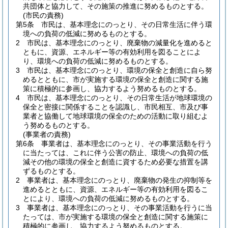
共団体と協力して、その施策の推進に努めるものとする。
(市民の責務)
第5条
市民は、基本理念にのっとり、その日常生活に伴う環
境への負荷の低減に努めるものとする。
2
市民は、基本理念にのっとり、廃棄物の減量化を進めると
ともに、資源、エネルギー等の有効利用を図ることによ
り、環境への負荷の低減に努めるものとする。
3
市民は、基本理念にのっとり、環境の保全と創造に自ら努
めるとともに、市が実施する環境の保全と創造に関する施
策に積極的に参画し、協力するよう努めるものとする。
4
市民は、基本理念にのっとり、その日常生活が地球環境の
保全と密接に関係することを認識し、市民相互、市及び事
業者と協働して地球環境の保全のための活動に取り組むよ
う努めるものとする。
(事業者の責務)
第6条
事業者は、基本理念にのっとり、その事業活動を行う
に当たっては、これに伴う公害の防止、環境への負荷の低
減その他の環境の保全と創造に資するため必要な措置を講
ずるものとする。
2
事業者は、基本理念にのっとり、廃棄物の発生の抑制等を
進めるとともに、資源、エネルギー等の有効利用を図るこ
とにより、環境への負荷の低減に努めるものとする。
3
事業者は、基本理念にのっとり、その事業活動を行うに当
たっては、市が実施する環境の保全と創造に関する施策に
積極的に参画し、協力するよう努めるものとする。