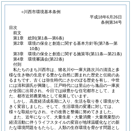
○川西市環境基本条例
平成18年6月26日
条例第34号
目次
前文
第1章
総則
(第1条―第6条)
第2章
環境の保全と創造に関する基本方針等
(第7条―第
10条)
第3章
環境の保全と創造に関する施策等
(第11条―第21条)
第4章
環境審議会
(第22条)
付則
私たちのまち川西市は、猪名川や一庫大路次川の清流と多
様な生き物の生息する豊かな自然に囲まれた歴史と伝統のあ
るまちです。古くは弥生時代にさかのぼる歴史を有し、中世
には清和源氏が興隆し、江戸時代には里山から逸品の一庫炭
が全国に出荷され、今日では緑豊かな住宅都市として、ま
た、都市近郊農業地として発展しています。
しかし、高度経済成長期に入り、生活を取り巻く環境が大
きく変容しました。そして、生活環境の変遷に対しては、
様々な取組がなされ、その改善と整備に努めてきました。
また、近年になって、大量生産・大量消費・大量廃棄型の
経済活動に伴うライフスタイルの変容が地球温暖化などの新
たな環境問題をもたらし、人類の生存環境を脅かす問題とし