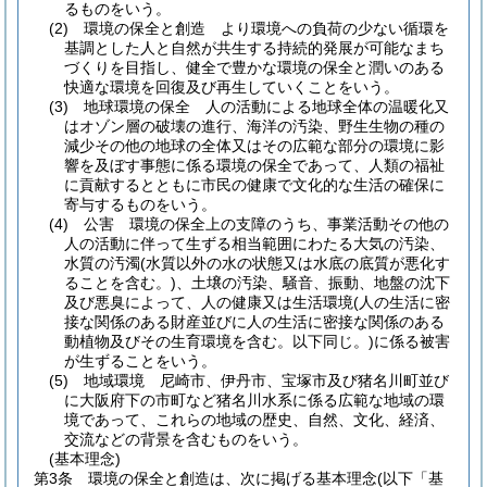
るものをいう。
(2)
環境の保全と創造 より環境への負荷の少ない循環を
基調とした人と自然が共生する持続的発展が可能なまち
づくりを目指し、健全で豊かな環境の保全と潤いのある
快適な環境を回復及び再生していくことをいう。
(3)
地球環境の保全 人の活動による地球全体の温暖化又
はオゾン層の破壊の進行、海洋の汚染、野生生物の種の
減少その他の地球の全体又はその広範な部分の環境に影
響を及ぼす事態に係る環境の保全であって、人類の福祉
に貢献するとともに市民の健康で文化的な生活の確保に
寄与するものをいう。
(4)
公害 環境の保全上の支障のうち、事業活動その他の
人の活動に伴って生ずる相当範囲にわたる大気の汚染、
水質の汚濁
(水質以外の水の状態又は水底の底質が悪化す
ることを含む。)
、土壌の汚染、騒音、振動、地盤の沈下
及び悪臭によって、人の健康又は生活環境
(人の生活に密
接な関係のある財産並びに人の生活に密接な関係のある
動植物及びその生育環境を含む。以下同じ。)
に係る被害
が生ずることをいう。
(5)
地域環境 尼崎市、伊丹市、宝塚市及び猪名川町並び
に大阪府下の市町など猪名川水系に係る広範な地域の環
境であって、これらの地域の歴史、自然、文化、経済、
交流などの背景を含むものをいう。
(基本理念)
第3条
環境の保全と創造は、次に掲げる基本理念
(以下「基