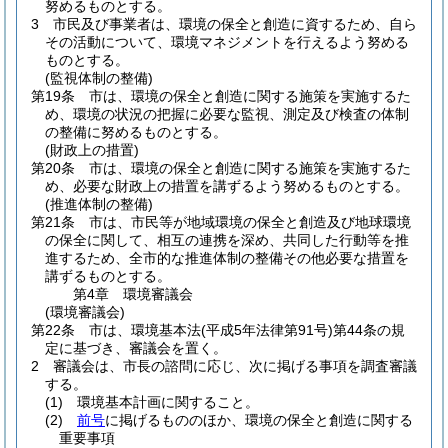
努めるものとする。
3
市民及び事業者は、環境の保全と創造に資するため、自ら
その活動について、環境マネジメントを行えるよう努める
ものとする。
(監視体制の整備)
第19条
市は、環境の保全と創造に関する施策を実施するた
め、環境の状況の把握に必要な監視、測定及び検査の体制
の整備に努めるものとする。
(財政上の措置)
第20条
市は、環境の保全と創造に関する施策を実施するた
め、必要な財政上の措置を講ずるよう努めるものとする。
(推進体制の整備)
第21条
市は、市民等が地域環境の保全と創造及び地球環境
の保全に関して、相互の連携を深め、共同した行動等を推
進するため、全市的な推進体制の整備その他必要な措置を
講ずるものとする。
第4章
環境審議会
(環境審議会)
第22条
市は、環境基本法
(平成5年法律第91号)
第44条の規
定に基づき、審議会を置く。
2
審議会は、市長の諮問に応じ、次に掲げる事項を調査審議
する。
(1)
環境基本計画に関すること。
(2)
前号
に掲げるもののほか、環境の保全と創造に関する
重要事項