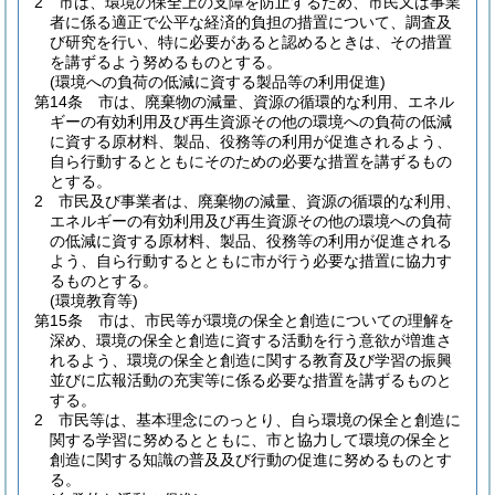
2
市は、環境の保全上の支障を防止するため、市民又は事業
者に係る適正で公平な経済的負担の措置について、調査及
び研究を行い、特に必要があると認めるときは、その措置
を講ずるよう努めるものとする。
(環境への負荷の低減に資する製品等の利用促進)
第14条
市は、廃棄物の減量、資源の循環的な利用、エネル
ギーの有効利用及び再生資源その他の環境への負荷の低減
に資する原材料、製品、役務等の利用が促進されるよう、
自ら行動するとともにそのための必要な措置を講ずるもの
とする。
2
市民及び事業者は、廃棄物の減量、資源の循環的な利用、
エネルギーの有効利用及び再生資源その他の環境への負荷
の低減に資する原材料、製品、役務等の利用が促進される
よう、自ら行動するとともに市が行う必要な措置に協力す
るものとする。
(環境教育等)
第15条
市は、市民等が環境の保全と創造についての理解を
深め、環境の保全と創造に資する活動を行う意欲が増進さ
れるよう、環境の保全と創造に関する教育及び学習の振興
並びに広報活動の充実等に係る必要な措置を講ずるものと
する。
2
市民等は、基本理念にのっとり、自ら環境の保全と創造に
関する学習に努めるとともに、市と協力して環境の保全と
創造に関する知識の普及及び行動の促進に努めるものとす
る。