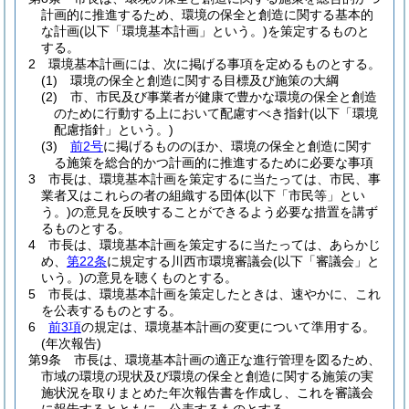
計画的に推進するため、環境の保全と創造に関する基本的
な計画
(以下「環境基本計画」という。)
を策定するものと
する。
2
環境基本計画には、次に掲げる事項を定めるものとする。
(1)
環境の保全と創造に関する目標及び施策の大綱
(2)
市、市民及び事業者が健康で豊かな環境の保全と創造
のために行動する上において配慮すべき指針
(以下「環境
配慮指針」という。)
(3)
前2号
に掲げるもののほか、環境の保全と創造に関す
る施策を総合的かつ計画的に推進するために必要な事項
3
市長は、環境基本計画を策定するに当たっては、市民、事
業者又はこれらの者の組織する団体
(以下「市民等」とい
う。)
の意見を反映することができるよう必要な措置を講ず
るものとする。
4
市長は、環境基本計画を策定するに当たっては、あらかじ
め、
第22条
に規定する川西市環境審議会
(以下「審議会」と
いう。)
の意見を聴くものとする。
5
市長は、環境基本計画を策定したときは、速やかに、これ
を公表するものとする。
6
前3項
の規定は、環境基本計画の変更について準用する。
(年次報告)
第9条
市長は、環境基本計画の適正な進行管理を図るため、
市域の環境の現状及び環境の保全と創造に関する施策の実
施状況を取りまとめた年次報告書を作成し、これを審議会