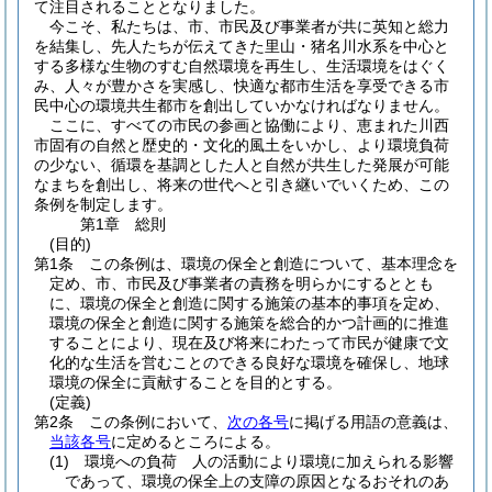
て注目されることとなりました。
今こそ、私たちは、市、市民及び事業者が共に英知と総力
を結集し、先人たちが伝えてきた里山・猪名川水系を中心と
する多様な生物のすむ自然環境を再生し、生活環境をはぐく
み、人々が豊かさを実感し、快適な都市生活を享受できる市
民中心の環境共生都市を創出していかなければなりません。
ここに、すべての市民の参画と協働により、恵まれた川西
市固有の自然と歴史的・文化的風土をいかし、より環境負荷
の少ない、循環を基調とした人と自然が共生した発展が可能
なまちを創出し、将来の世代へと引き継いでいくため、この
条例を制定します。
第1章
総則
(目的)
第1条
この条例は、環境の保全と創造について、基本理念を
定め、市、市民及び事業者の責務を明らかにするととも
に、環境の保全と創造に関する施策の基本的事項を定め、
環境の保全と創造に関する施策を総合的かつ計画的に推進
することにより、現在及び将来にわたって市民が健康で文
化的な生活を営むことのできる良好な環境を確保し、地球
環境の保全に貢献することを目的とする。
(定義)
第2条
この条例において、
次の各号
に掲げる用語の意義は、
当該各号
に定めるところによる。
(1)
環境への負荷 人の活動により環境に加えられる影響
であって、環境の保全上の支障の原因となるおそれのあ