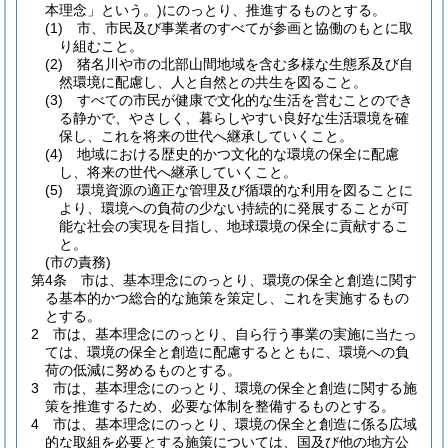
本理念」という。)
にのっとり、推進するものとする。
(1)
市、市民及び事業者のすべてが参画と協働のもとに取
り組むこと。
(2)
猪名川や市の北部山間地域を含む多様な生態系及び自
然環境に配慮し、人と自然との共生を図ること。
(3)
すべての市民が健康で文化的な生活を営むことのでき
る静かで、やさしく、暮らしやすい良好な生活環境を確
保し、これを将来の世代へ継承していくこと。
(4)
地域における歴史的かつ文化的な環境の保全に配慮
し、将来の世代へ継承していくこと。
(5)
環境資源の適正な管理及び循環的な利用を図ることに
より、環境への負荷の少ない持続的に発展することが可
能な社会の実現を目指し、地球環境の保全に貢献するこ
と。
(市の責務)
第4条
市は、基本理念にのっとり、環境の保全と創造に関す
る基本的かつ総合的な施策を策定し、これを実施するもの
とする。
2
市は、基本理念にのっとり、自ら行う事業の実施に当たっ
ては、環境の保全と創造に配慮するとともに、環境への負
荷の低減に努めるものとする。
3
市は、基本理念にのっとり、環境の保全と創造に関する施
策を推進するため、必要な体制を整備するものとする。
4
市は、基本理念にのっとり、環境の保全と創造に係る広域
的な取組を必要とする施策については、国及び他の地方公