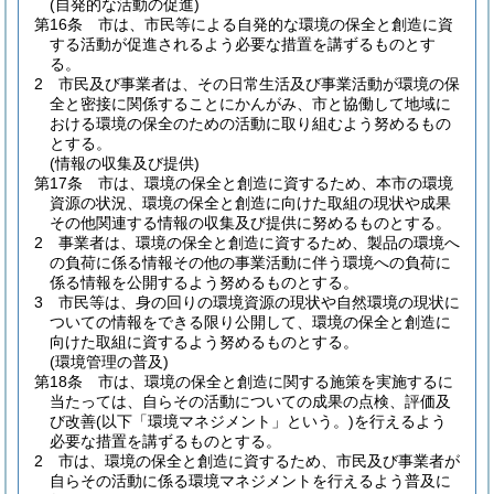
(自発的な活動の促進)
第16条
市は、市民等による自発的な環境の保全と創造に資
する活動が促進されるよう必要な措置を講ずるものとす
る。
2
市民及び事業者は、その日常生活及び事業活動が環境の保
全と密接に関係することにかんがみ、市と協働して地域に
おける環境の保全のための活動に取り組むよう努めるもの
とする。
(情報の収集及び提供)
第17条
市は、環境の保全と創造に資するため、本市の環境
資源の状況、環境の保全と創造に向けた取組の現状や成果
その他関連する情報の収集及び提供に努めるものとする。
2
事業者は、環境の保全と創造に資するため、製品の環境へ
の負荷に係る情報その他の事業活動に伴う環境への負荷に
係る情報を公開するよう努めるものとする。
3
市民等は、身の回りの環境資源の現状や自然環境の現状に
ついての情報をできる限り公開して、環境の保全と創造に
向けた取組に資するよう努めるものとする。
(環境管理の普及)
第18条
市は、環境の保全と創造に関する施策を実施するに
当たっては、自らその活動についての成果の点検、評価及
び改善
(以下「環境マネジメント」という。)
を行えるよう
必要な措置を講ずるものとする。
2
市は、環境の保全と創造に資するため、市民及び事業者が
自らその活動に係る環境マネジメントを行えるよう普及に