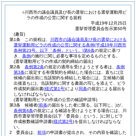
○川西市の議会議員及び長の選挙における選挙運動用ビ
ラの作成の公営に関する規程
平成19年12月25日
選挙管理委員会告示第50号
(趣旨)
第1条
この規程は、
川西市の議会議員及び長の選挙における
選挙運動用ビラの作成の公営に関する条例
(平成19年川西市
条例第23号。以下「条例」という。)
第6条
の規定に基づ
き、
条例
の施行に関し必要な事項を定めるものとする。
(選挙運動用ビラの作成の契約締結の届出)
第2条
条例第2条
の規定の適用を受けようとする者は、
条例
第3条
に規定する有償契約を締結した場合には、直ちに
(立
候補の届出前に当該契約を締結した場合には、立候補の届
出後直ちに)
、当該契約に関する書面の写しを添えて、ビラ
作成契約届出書
(
様式第1号
)
により
同条
の規定による届出を
しなければならない。
(選挙運動用ビラの作成の公営の確認申請等)
第3条
候補者
(
前条
の届出をした者に限る。以下同じ。)
が、
条例第4条
の規定による確認を受けようとする場合には、川
西市選挙管理委員会
(以下「委員会」という。)
に対しビラ
作成枚数確認申請書
(
様式第2号
)
を提出しなければならな
い。
2
委員会は、
前項
の申請書が提出され、その内容を確認した