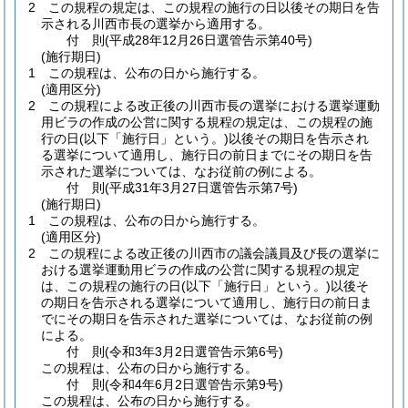
2
この規程の規定は、この規程の施行の日以後その期日を告
示される川西市長の選挙から適用する。
付
則
(平成28年12月26日
選管告示第40号)
(施行期日)
1
この規程は、公布の日から施行する。
(適用区分)
2
この規程による改正後の川西市長の選挙における選挙運動
用ビラの作成の公営に関する規程の規定は、この規程の施
行の日
(以下「施行日」という。)
以後その期日を告示され
る選挙について適用し、施行日の前日までにその期日を告
示された選挙については、なお従前の例による。
付
則
(平成31年3月27日
選管告示第7号)
(施行期日)
1
この規程は、公布の日から施行する。
(適用区分)
2
この規程による改正後の川西市の議会議員及び長の選挙に
おける選挙運動用ビラの作成の公営に関する規程の規定
は、この規程の施行の日
(以下「施行日」という。)
以後そ
の期日を告示される選挙について適用し、施行日の前日ま
でにその期日を告示された選挙については、なお従前の例
による。
付
則
(令和3年3月2日
選管告示第6号)
この規程は、公布の日から施行する。
付
則
(令和4年6月2日
選管告示第9号)
この規程は、公布の日から施行する。