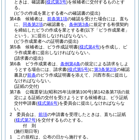
ときは、確認書
(
様式第3号
)
を候補者に交付するものとす
る。
(ビラの作成を業とする者への確認書の提出)
第4条
候補者は、
前条第1項
の確認を受けた場合には、直ち
に、
同条第2項
の確認書を、
条例第3条
に規定する有償契約
を締結したビラの作成を業とする者
(以下「ビラ作成業者」
という。)
に提出しなければならない。
(ビラ作成業者への証明書の提出)
第5条
候補者は、ビラ作成証明書
(
様式第4号
)
を作成し、ビ
ラ作成業者に提出しなければならない。
(請求書の提出)
第6条
ビラ作成業者は、
条例第4条
の規定による請求をしよ
うとする場合には、請求書
(
様式第5号
)
に
第3条第2項
の確認
書及び
前条
のビラ作成証明書を添えて、川西市長に提出し
なければならない。
(証紙の交付)
第7条
公職選挙法
(昭和25年法律第100号)
第142条第7項の規
定による証紙の交付を受けようとする候補者は、ビラ証紙
交付申請書
(
様式第6号
)
を委員会に提出しなければならな
い。
2
委員会は、
前項
の申請書を受理したときは、直ちに証紙
(
様式第7号
)
を交付するものとする。
付
則
(施行期日等)
1
この規程は、公布の日から施行する。