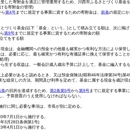
収受した寄附金を適正に管理運用するため、川西市ふるさとづくり基金
ける寄附金の管理)
から
第4号
までに規定する事業に資するための寄附金は、
前条
の規定にか
さとづくり基金
(以下「基金」という。)
として積み立てる額は、次に掲げ
ら
第9号
までに規定する事業に資するための寄附金の額
立てをする額
る現金は、金融機関への預金その他最も確実かつ有利な方法により保管
金は、必要に応じ、最も確実かつ有利な有価証券に換えて保管すること
処理)
から生ずる収益は、一般会計歳入歳出予算に計上して、基金に編入する
政上必要があると認めるとき、又は預金保険法
(昭和46年法律第34号)
第
実な繰戻しの方法、期間及び利率を定めて、基金に属する現金を歳計現
1条
の目的を達成するため、
第2条第5号
から
第9号
までに規定する事業に
し、予算措置のうえ使用しなければならない。
施行に関し必要な事項は、市長が別に定める。
0年7月1日から施行する。
3年3月28日
条例第1号)
3年4月1日から施行する。