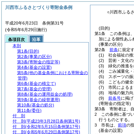
川西市ふるさとづくり寄附金条例
○川西市ふる
平成20年6月23日 条例第31号
(目的)
(令和5年6月29日施行)
第1条
この条例は
加による個性あふ
条項目次
沿革
(事業の区分)
本則
第2条
前条
に規定
第1条
(目的)
(1)
社会福祉の推
第2条
(事業の区分)
(2)
芸術・文化の
第3条
(寄附金の指定等)
(3)
緑化の推進を
第4条
(基金の設置)
(4)
ごみ減量化・
第5条
(他の基金条例における寄附金の
(5)
スポーツの振
管理)
(6)
こどもの健全
第6条
(基金の積立て)
(7)
市民によるま
第7条
(基金の管理)
(8)
地域の魅力向
第8条
(基金の運用益金の処理)
(9)
前各号
に掲げ
第9条
(基金の繰替運用)
(寄附金の指定等)
第10条
(基金の処分)
第3条
寄附者は、
第11条
(委任)
2
この条例に基づ
付 則
行うものとする。
付 則
(平成23年3月28日条例第1号)
3
市長は、
前項
の
付 則
(令和2年5月15日条例第17号)
(基金の設置)
付 則
(令和5年6月29日条例第17号)