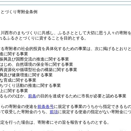
さとづくり寄附金条例
、川西市のまちづくりに共感し、ふるさととして大切に思う人々の寄附
れるふるさとづくりに資することを目的とする。
する寄附者の社会的投資を具体化するための事業は、次に掲げるとおり
進に関する事業
振興及び国際交流の推進に関する事業
はじめ、自然環境の保全等に関する事業
再資源化や循環型社会の構築に関する事業
興及び健康増進に関する事業
な育成に関する事業
ちづくり活動の推進に関する事業
上に関する事業
るもののほか、
前条
の目的を達成するために市長が必要と認める事業
自らの寄附金の使途を
前条各号
に規定する事業のうちから指定できるも
いて収受した寄附金のうち、
前項
に規定する使途の指定がない寄附金に
指定を行った場合は、寄附者にその旨を報告するものとする。