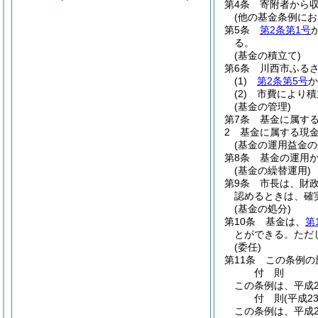
第4条
寄附者から
(他の基金条例にお
第5条
第2条第1号
る。
(基金の積立て)
第6条
川西市ふる
(1)
第2条第5号
か
(2)
市費により積
(基金の管理)
第7条
基金に属す
2
基金に属する現
(基金の運用益金の
第8条
基金の運用
(基金の繰替運用)
第9条
市長は、財
認めるときは、確
(基金の処分)
第10条
基金は、
第
とができる。
ただ
(委任)
第11条
この条例の
付
則
この条例は、平成2
付
則
(平成2
この条例は、平成2