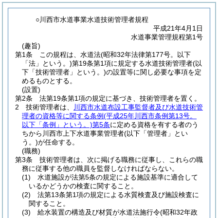
○川西市水道事業水道技術管理者規程
平成21年4月1日
水道事業管理規程第1号
(趣旨)
第1条
この規程は、水道法
(昭和32年法律第177号。以下
「法」という。)
第19条第1項に規定する水道技術管理者
(以
下「技術管理者」という。)
の設置等に関し必要な事項を定
めるものとする。
(設置)
第2条
法第19条第1項の規定に基づき、技術管理者を置く。
2
技術管理者は、
川西市水道布設工事監督者及び水道技術管
理者の資格等に関する条例
(平成25年川西市条例第13号。
以下「条例」という。)
第5条
に定める資格を有する者のう
ちから川西市上下水道事業管理者
(以下「管理者」とい
う。)
が任命する。
(職務)
第3条
技術管理者は、次に掲げる職務に従事し、これらの職
務に従事する他の職員を監督しなければならない。
(1)
水道施設が法第5条の規定による施設基準に適合して
いるかどうかの検査に関すること。
(2)
法第13条第1項の規定による水質検査及び施設検査に
関すること。
(3)
給水装置の構造及び材質が水道法施行令
(昭和32年政