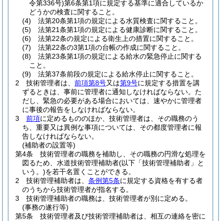
令第336号)
第6条第1項に規定する基準に適合しているか
どうかの検査に関すること。
(4)
法第20条第1項の規定による水質検査に関すること。
(5)
法第21条第1項の規定による健康診断に関すること。
(6)
法第22条の規定による衛生上の措置に関すること。
(7)
法第22条の3第1項の台帳の作成に関すること。
(8)
法第23条第1項の規定による給水の緊急停止に関する
こと。
(9)
法第37条前段の規定による給水停止に関すること。
2
技術管理者は、
前項第8号
又は
第9号
に規定する措置を講
ずるときは、事前に管理者に通知しなければならない。
た
だし、緊急の必要がある場合においては、速やかに管理者
に事後の報告をしなければならない。
3
前項
に定めるもののほか、技術管理者は、その職務のう
ち、重要又は異例な事項については、その都度管理者に報
告しなければならない。
(補助者の設置等)
第4条
技術管理者の職務を補助し、その職務の円滑な処理を
図るため、水道技術管理補助者
(以下「技術管理補助者」と
いう。)
を若干名置くことができる。
2
技術管理補助者は、
条例第5条
に規定する資格を有する者
のうちから技術管理者が指名する。
3
技術管理補助者の職務は、技術管理者が別に定める。
(事務の遂行等)
第5条
技術管理者及び技術管理補助者は、相互の連絡を密に