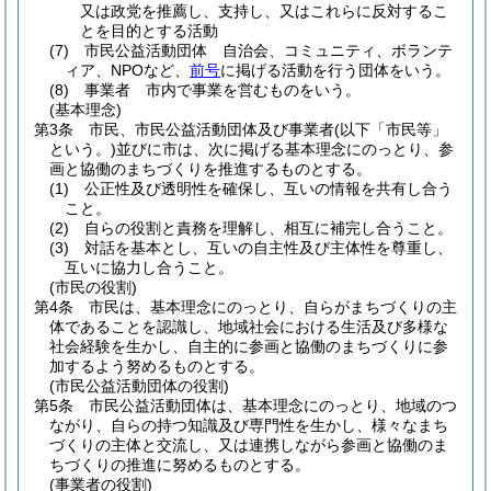
又は政党を推薦し、支持し、又はこれらに反対するこ
とを目的とする活動
(7)
市民公益活動団体 自治会、コミュニティ、ボランテ
ィア、NPOなど、
前号
に掲げる活動を行う団体をいう。
(8)
事業者 市内で事業を営むものをいう。
(基本理念)
第3条
市民、市民公益活動団体及び事業者
(以下「市民等」
という。)
並びに市は、次に掲げる基本理念にのっとり、参
画と協働のまちづくりを推進するものとする。
(1)
公正性及び透明性を確保し、互いの情報を共有し合う
こと。
(2)
自らの役割と責務を理解し、相互に補完し合うこと。
(3)
対話を基本とし、互いの自主性及び主体性を尊重し、
互いに協力し合うこと。
(市民の役割)
第4条
市民は、基本理念にのっとり、自らがまちづくりの主
体であることを認識し、地域社会における生活及び多様な
社会経験を生かし、自主的に参画と協働のまちづくりに参
加するよう努めるものとする。
(市民公益活動団体の役割)
第5条
市民公益活動団体は、基本理念にのっとり、地域のつ
ながり、自らの持つ知識及び専門性を生かし、様々なまち
づくりの主体と交流し、又は連携しながら参画と協働のま
ちづくりの推進に努めるものとする。
(事業者の役割)