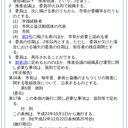
進会議
(以下「推進会議」という。)
を置く。
2
推進会議は、委員20人以内で組織する。
3
委員は、次に掲げる者のうちから、市長が委嘱等を行うも
のとする。
(1)
学識経験者
(2)
市民公益活動団体の代表
(3)
市民
(4)
前3号
に掲げる者のほか、市長が必要と認める者
4
委員の任期は、2年以内とする。
ただし、委員が欠けた場
合における補欠の委員の任期は、前任者の残任期間とす
る。
5
委員は、再任されることができる。
6
前各項
に定めるもののほか、推進会議の組織及び運営に関
し必要な事項は、規則で定める。
(年次報告)
第16条
市長は、毎年度、参画と協働のまちづくりの推進に
関する取組状況について、公表するものとする。
第5章
雑則
(委任)
第17条
この条例の施行に関し必要な事項は、規則等で定め
る。
付
則
この条例は、平成22年10月1日から施行する。
付
則
(平成22年12月22日
条例第25号抄)
(施行期日)