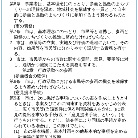
第6条
事業者は、基本理念にのっとり、参画と協働のまちづ
くりへの理解を深め、地域社会を構成する一員として自主
的に参画と協働のまちづくりに参加するよう努めるものと
する。
(市の責務)
第7条
市は、基本理念にのっとり、市民等と連携し、参画と
協働のまちづくりの推進に努めなければならない。
2
市は、政策等の立案、実施及び評価の過程において、その
内容、効果等を市民等に分かりやすく説明する責務を有す
る。
3
市は、市民等からの市政に関する質問、意見、要望等に対
し、適切かつ誠実にこたえる責務を有する。
第2章
行政活動への参画
(参画機会の確保)
第8条
市は、行政活動における市民等の参画の機会を確保す
るよう努めなければならない。
(意見提出手続)
第9条
市は、次に掲げる事項についての案を作成しようとす
るときは、素案及びこれに関連する資料をあらかじめ公表
し、広く市民等
(当該案件に係る利害関係人を含む。)
に意
見の提出を求める手続
(以下「意見提出手続」という。)
を
行うものとする。
ただし、法令等により同様の手続が定め
られている場合は、この限りでない。
(1)
市の基本構想、基本計画その他基本的な事項を定める
計画等の策定又は改廃