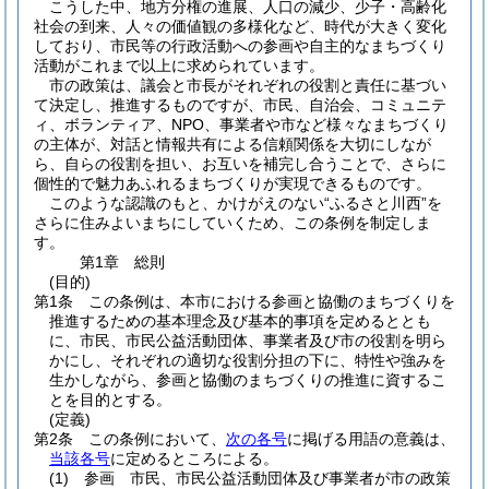
こうした中、地方分権の進展、人口の減少、少子・高齢化
社会の到来、人々の価値観の多様化など、時代が大きく変化
しており、市民等の行政活動への参画や自主的なまちづくり
活動がこれまで以上に求められています。
市の政策は、議会と市長がそれぞれの役割と責任に基づい
て決定し、推進するものですが、市民、自治会、コミュニテ
ィ、ボランティア、NPO、事業者や市など様々なまちづくり
の主体が、対話と情報共有による信頼関係を大切にしなが
ら、自らの役割を担い、お互いを補完し合うことで、さらに
個性的で魅力あふれるまちづくりが実現できるものです。
このような認識のもと、かけがえのない“ふるさと川西”を
さらに住みよいまちにしていくため、この条例を制定しま
す。
第1章
総則
(目的)
第1条
この条例は、本市における参画と協働のまちづくりを
推進するための基本理念及び基本的事項を定めるととも
に、市民、市民公益活動団体、事業者及び市の役割を明ら
かにし、それぞれの適切な役割分担の下に、特性や強みを
生かしながら、参画と協働のまちづくりの推進に資するこ
とを目的とする。
(定義)
第2条
この条例において、
次の各号
に掲げる用語の意義は、
当該各号
に定めるところによる。
(1)
参画 市民、市民公益活動団体及び事業者が市の政策