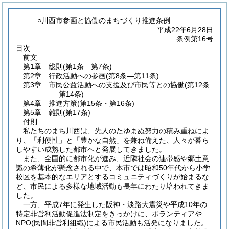
○川西市参画と協働のまちづくり推進条例
平成22年6月28日
条例第16号
目次
前文
第1章
総則
(第1条―第7条)
第2章
行政活動への参画
(第8条―第11条)
第3章
市民公益活動への支援及び市民等との協働
(第12条
―第14条)
第4章
推進方策
(第15条・第16条)
第5章
雑則
(第17条)
付則
私たちのまち川西は、先人のたゆまぬ努力の積み重ねによ
り、「利便性」と「豊かな自然」を兼ね備えた、人々が暮ら
しやすい成熟した都市へと発展してきました。
また、全国的に都市化が進み、近隣社会の連帯感や郷土意
識の希薄化が懸念される中で、本市では昭和50年代から小学
校区を基本的なエリアとするコミュニティづくりが始まるな
ど、市民による多様な地域活動も長年にわたり培われてきま
した。
一方、平成7年に発生した阪神・淡路大震災や平成10年の
特定非営利活動促進法制定をきっかけに、ボランティアや
NPO(民間非営利組織)による市民活動も活発になりました。