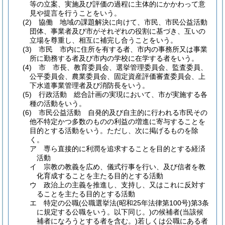
等の立案、実施及び評価の過程に主体的にかかわって意
見や提言を行うことをいう。
(2)
協働 地域の課題解決に向けて、市民、市民公益活動
団体、事業者及び市がそれぞれの役割に基づき、互いの
立場を尊重し、相互に補完し合うことをいう。
(3)
市民 市内に住所を有する者、市内の事務所又は事業
所に勤務する者及び市内の学校に在学する者をいう。
(4)
市 市長、教育委員会、選挙管理委員会、監査委員、
公平委員会、農業委員会、固定資産評価審査委員会、上
下水道事業管理者及び消防長をいう。
(5)
行政活動 総合計画の実現において、市が実施する各
種の活動をいう。
(6)
市民公益活動 自発的及び自主的に行われる市民その
他不特定かつ多数のものの利益の増進に寄与することを
目的とする活動をいう。
ただし、次に掲げるものを除
く。
ア
専ら直接的に利潤を追求することを目的とする経済
活動
イ
宗教の教義を広め、儀式行事を行い、及び信者を教
化育成することを主たる目的とする活動
ウ
政治上の主義を推進し、支持し、又はこれに反対す
ることを主たる目的とする活動
エ
特定の公職
(公職選挙法
(昭和25年法律第100号)
第3条
に規定する公職をいう。以下同じ。)
の候補者
(当該候
補者になろうとする者を含む。)
若しくは公職にある者