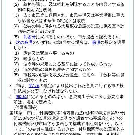
(2)
義務を課し、又は権利を制限することを内容とする条
例の制定又は改廃
(3)
広く市民等に適用され、市民生活又は事業活動に重大
な影響を及ぼす条例の制定又は改廃
(4)
公共の用に供される大規模な施設の設置に係る基本計
画等の策定又は変更
(5)
前各号
に掲げるもののほか、市が必要と認めるもの
2
次の各号
のいずれかに該当する場合は、
前項
の規定を適用
しない。
(1)
迅速又は緊急を要するもの
(2)
軽微なもの
(3)
法令等の規定による基準に従って作成するもの
(4)
市の内部の事務処理等に関するもの
(5)
市税等の賦課徴収及び分担金、使用料、手数料等の徴
収に関するもの
3
市は、
第1項
の規定により提出された意見に対する市の検
討結果を公表しなければならない。
4
前3項
に定めるもののほか、意見提出手続に関し必要な事
項は、規則で定める。
(付属機関等)
第10条
市は、付属機関等
(地方自治法
(昭和22年法律第67号)
第138条の4第3項の規定に基づき設置する審議会その他の
付属機関及び市民等が参画して構成する組織をいう。以下
同じ。)
の委員を選任するときは、付属機関等の設置目的を
達成するために必要な専門性の確保、男女比率、年齢構