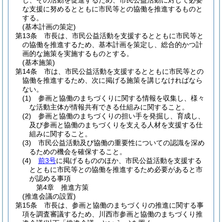
し、その活動を促進するため、市民公益活動に対して必要
な支援に努めるとともに市民等との協働を推進するものと
する。
(基本計画の策定)
第13条
市長は、市民公益活動を支援するとともに市民等と
の協働を推進するため、基本計画を策定し、総合的かつ計
画的な施策を実施するものとする。
(基本施策)
第14条
市は、市民公益活動を支援するとともに市民等との
協働を推進するため、次に掲げる施策を講じなければなら
ない。
(1)
参画と協働のまちづくりに関する情報を収集し、様々
な活動主体が情報共有できる仕組みに関すること。
(2)
参画と協働のまちづくりの担い手を発掘し、育成し、
及び参画と協働のまちづくりを支える人材を支援する仕
組みに関すること。
(3)
市民公益活動及び協働の重要性についての認識を深め
るための機会を確保すること。
(4)
前3号
に掲げるもののほか、市民公益活動を支援する
とともに市民等との協働を推進するため必要があると市
が認める事項
第4章
推進方策
(推進会議の設置)
第15条
市長は、参画と協働のまちづくりの推進に関する事
項を調査審議するため、川西市参画と協働のまちづくり推