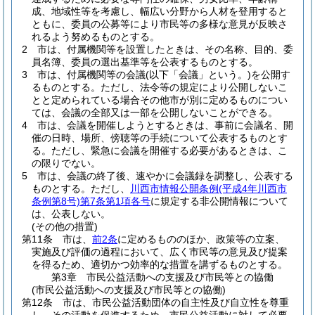
成、地域性等を考慮し、幅広い分野から人材を登用すると
ともに、委員の公募等により市民等の多様な意見が反映さ
れるよう努めるものとする。
2
市は、付属機関等を設置したときは、その名称、目的、委
員名簿、委員の選出基準等を公表するものとする。
3
市は、付属機関等の会議
(以下「会議」という。)
を公開す
るものとする。
ただし、法令等の規定により公開しないこ
とと定められている場合その他市が別に定めるものについ
ては、会議の全部又は一部を公開しないことができる。
4
市は、会議を開催しようとするときは、事前に会議名、開
催の日時、場所、傍聴等の手続について公表するものとす
る。
ただし、緊急に会議を開催する必要があるときは、こ
の限りでない。
5
市は、会議の終了後、速やかに会議録を調整し、公表する
ものとする。
ただし、
川西市情報公開条例
(平成4年川西市
条例第8号)
第7条第1項各号
に規定する非公開情報について
は、公表しない。
(その他の措置)
第11条
市は、
前2条
に定めるもののほか、政策等の立案、
実施及び評価の過程において、広く市民等の意見及び提案
を得るため、適切かつ効率的な措置を講ずるものとする。
第3章
市民公益活動への支援及び市民等との協働
(市民公益活動への支援及び市民等との協働)
第12条
市は、市民公益活動団体の自主性及び自立性を尊重