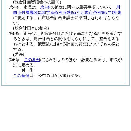
(総合計画審議会への諮問)
第4条
市長は、
第2条
の策定に関する重要事項について、
川
西市付属機関に関する条例
(昭和52年川西市条例第3号)
別表
に規定する川西市総合計画審議会に諮問しなければならな
い。
(総合計画との整合)
第5条
市長は、各施策分野における基本となる計画を策定す
るときは、総合計画との関係を明らかにして、整合を図る
ものとする。
策定後における計画の変更についても同様と
する。
(委任)
第6条
この条例
に定めるもののほか、必要な事項は、市長が
別に定める。
付
則
この条例
は、公布の日から施行する。