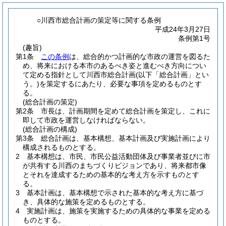
○川西市総合計画の策定等に関する条例
平成24年3月27日
条例第1号
(趣旨)
第1条
この条例
は、総合的かつ計画的な市政の運営を図るた
め、将来における本市のあるべき姿と進むべき方向につい
て定める指針として川西市総合計画
(以下「総合計画」とい
う。)
を策定するにあたり、必要な事項を定めるものとす
る。
(総合計画の策定)
第2条
市長は、計画期間を定めて総合計画を策定し、これに
即して市政を運営しなければならない。
(総合計画の構成)
第3条
総合計画は、基本構想、基本計画及び実施計画により
構成されるものとする。
2
基本構想は、市民、市民公益活動団体及び事業者並びに市
が共有する川西のまちづくりビジョンであり、将来都市像
とそれを達成するための基本的な考え方を示すものとす
る。
3
基本計画は、基本構想で示された基本的な考え方に基づ
き、具体的な施策を定めるものとする。
4
実施計画は、施策を実施するための具体的な事業を定める
ものとする。