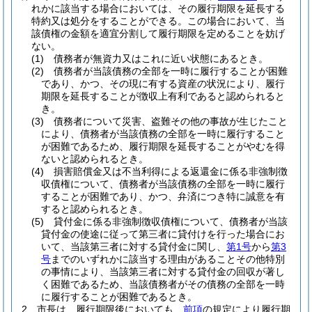
れかに該当する場合においては、その履行期限を延長する
特約又は処分をすることができる。
この場合において、当
該債権の金額を適宜分割して履行期限を定めることを妨げ
ない。
(1)
債務者が無資力又はこれに近い状態にあるとき。
(2)
債務者が当該債務の全部を一時に履行することが困難
であり、かつ、その現に有する資産の状況により、履行
期限を延長することが徴収上有利であると認められると
き。
(3)
債務者について災害、盗難その他の事故が生じたこと
により、債務者が当該債務の全部を一時に履行すること
が困難であるため、履行期限を延長することがやむを得
ないと認められるとき。
(4)
損害賠償金又は不当利得による返還金に係る非強制徴
収債権について、債務者が当該債務の全部を一時に履行
することが困難であり、かつ、弁済につき特に誠意を有
すると認められるとき。
(5)
貸付金に係る非強制徴収債権について、債務者が当該
貸付金の使途に従って第三者に貸付けを行った場合にお
いて、当該第三者に対する貸付金に関し、
第1号
から
第3
号
までのいずれかに該当する理由があることその他特別
の事情により、当該第三者に対する貸付金の回収が著し
く困難であるため、当該債務者がその債務の全部を一時
に履行することが困難であるとき。
2
市長は、履行期限後においても、
前項
の規定により履行期