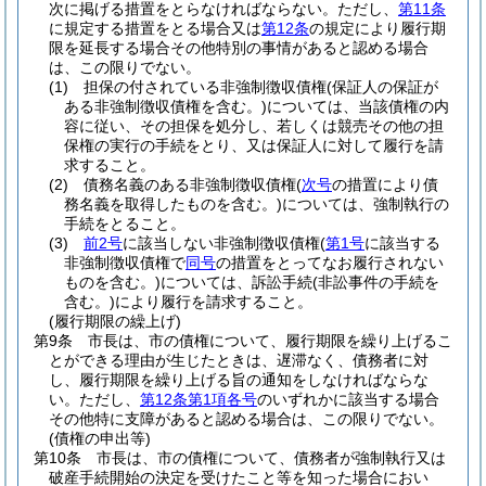
次に掲げる措置をとらなければならない。
ただし、
第11条
に規定する措置をとる場合又は
第12条
の規定により履行期
限を延長する場合その他特別の事情があると認める場合
は、この限りでない。
(1)
担保の付されている非強制徴収債権
(保証人の保証が
ある非強制徴収債権を含む。)
については、当該債権の内
容に従い、その担保を処分し、若しくは競売その他の担
保権の実行の手続をとり、又は保証人に対して履行を請
求すること。
(2)
債務名義のある非強制徴収債権
(
次号
の措置により債
務名義を取得したものを含む。)
については、強制執行の
手続をとること。
(3)
前2号
に該当しない非強制徴収債権
(
第1号
に該当する
非強制徴収債権で
同号
の措置をとってなお履行されない
ものを含む。)
については、訴訟手続
(非訟事件の手続を
含む。)
により履行を請求すること。
(履行期限の繰上げ)
第9条
市長は、市の債権について、履行期限を繰り上げるこ
とができる理由が生じたときは、遅滞なく、債務者に対
し、履行期限を繰り上げる旨の通知をしなければならな
い。
ただし、
第12条第1項各号
のいずれかに該当する場合
その他特に支障があると認める場合は、この限りでない。
(債権の申出等)
第10条
市長は、市の債権について、債務者が強制執行又は
破産手続開始の決定を受けたこと等を知った場合におい