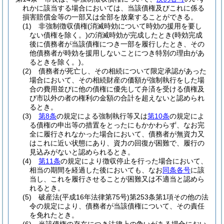
れかに該当する場合においては、当該債権及びこれに係る
損害賠償金等の一部又は全部を放棄することができる。
(1)
非強制徴収債権
(消滅時効について時効の援用を要し
ない債権を除く。)
の消滅時効が完成したとき
(時効完成
後に債務者が当該債権につき一部を履行したとき、その
他債務者が時効を援用しないことにつき特別の理由があ
るときを除く。)
。
(2)
債務者が死亡し、その相続について限定承認があった
場合において、その相続財産の価額が強制執行をした場
合の費用並びに他の債権に優先して弁済を受ける債権及
び市以外の者の権利の金額の合計を超えないと認められ
るとき。
(3)
第8条
の規定による強制執行等又は
第10条
の規定によ
る債権の申出等の措置をとったにもかかわらず、なお完
全に履行されなかった場合において、債務者が無資力又
はこれに近い状態にあり、資力の回復が困難で、履行の
見込みがないと認められるとき。
(4)
第11条
の規定により徴収停止を行った場合において、
相当の期間を経過した後においても、なお
同条各号
に該
当し、これを履行させることが困難又は不適当と認めら
れるとき。
(5)
破産法
(平成16年法律第75号)
第253条第1項その他の法
令の規定により、債務者が当該債権について、その責任
を免れたとき。