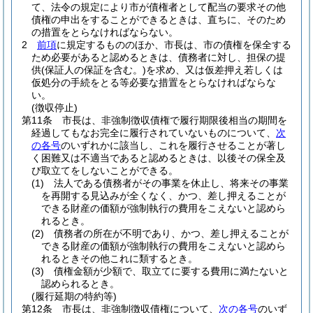
て、法令の規定により市が債権者として配当の要求その他
債権の申出をすることができるときは、直ちに、そのため
の措置をとらなければならない。
2
前項
に規定するもののほか、市長は、市の債権を保全する
ため必要があると認めるときは、債務者に対し、担保の提
供
(保証人の保証を含む。)
を求め、又は仮差押え若しくは
仮処分の手続をとる等必要な措置をとらなければならな
い。
(徴収停止)
第11条
市長は、非強制徴収債権で履行期限後相当の期間を
経過してもなお完全に履行されていないものについて、
次
の各号
のいずれかに該当し、これを履行させることが著し
く困難又は不適当であると認めるときは、以後その保全及
び取立てをしないことができる。
(1)
法人である債務者がその事業を休止し、将来その事業
を再開する見込みが全くなく、かつ、差し押えることが
できる財産の価額が強制執行の費用をこえないと認めら
れるとき。
(2)
債務者の所在が不明であり、かつ、差し押えることが
できる財産の価額が強制執行の費用をこえないと認めら
れるときその他これに類するとき。
(3)
債権金額が少額で、取立てに要する費用に満たないと
認められるとき。
(履行延期の特約等)
第12条
市長は、非強制徴収債権について、
次の各号
のいず