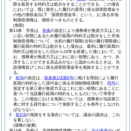
限を延長する特約又は処分をすることができる。
この場合
においては、既に発生した履行の遅滞に係る損害賠償金そ
の他の徴収金
(以下「損害賠償金等」という。)
に係る非強
制徴収債権は、徴収すべきものとする。
(免除)
第13条
市長は、
前条
の規定により債務者が無資力又はこれ
に近い状態にあるため履行延期の特約又は処分をした非強
制徴収債権について、当初の履行期限
(当初の履行期限後に
履行延期の特約又は処分をした場合は、最初に履行延期の
特約又は処分をした日)
から10年を経過した後において、な
お、債務者が無資力又はこれに近い状態にあり、かつ、弁
済することができる見込みがないと認められるときは、当
該債権及びこれに係る損害賠償金等を免除することができ
る。
2
前項
の規定は、
前条第1項第5号
に掲げる理由により履行
延期の特約をした貸付金に係る非強制徴収債権で、
同号
に
規定する第三者が無資力又はこれに近い状態にあることに
基づいて当該履行延期の特約をしたものについて準用す
る。
この場合における免除については、債務者が当該第三
者に対する貸付金について免除することを条件としなけれ
ばならない。
3
前2項
の免除をする場合については、議会の議決は、これ
を要しない。
(債権の放棄)
第14条
市長は、非強制徴収債権について、
次の各号
のいず