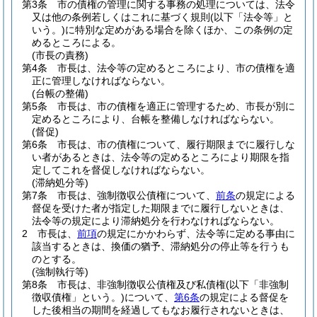
第3条
市の債権の管理に関する事務の処理については、法令
又は他の条例若しくはこれに基づく規則
(以下「法令等」と
いう。)
に特別な定めがある場合を除くほか、この条例の定
めるところによる。
(市長の責務)
第4条
市長は、法令等の定めるところにより、市の債権を適
正に管理しなければならない。
(台帳の整備)
第5条
市長は、市の債権を適正に管理するため、市長が別に
定めるところにより、台帳を整備しなければならない。
(督促)
第6条
市長は、市の債権について、履行期限までに履行しな
い者があるときは、法令等の定めるところにより期限を指
定してこれを督促しなければならない。
(滞納処分等)
第7条
市長は、強制徴収公債権について、
前条
の規定による
督促を受けた者が指定した期限までに履行しないときは、
法令等の規定により滞納処分を行わなければならない。
2
市長は、
前項
の規定にかかわらず、法令等に定める事由に
該当するときは、換価の猶予、滞納処分の停止等を行うも
のとする。
(強制執行等)
第8条
市長は、非強制徴収公債権及び私債権
(以下「非強制
徴収債権」という。)
について、
第6条
の規定による督促を
した後相当の期間を経過してもなお履行されないときは、