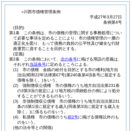
○川西市債権管理条例
平成27年3月27日
条例第4号
(目的)
第1条
この条例は、市の債権の管理に関する事務処理につい
て必要な事項を定めることにより、市の債権管理の一層の
適正化を図り、もって債務の負担の公平性及び健全な行財
政運営に資することを目的とする。
(定義)
第2条
この条例において、
次の各号
に掲げる用語の意義は、
それぞれ
当該各号
に定めるところによる。
(1)
市の債権 金銭の給付を目的とする市の権利
(地方自
治法
(昭和22年法律第67号)
第240条第4項各号に規定する
債権を除く。)
をいう。
(2)
強制徴収公債権 市の債権のうち地方自治法第231条
の3第3項の規定により地方税の滞納処分の例により処分
することができるものをいう。
(3)
非強制徴収公債権 市の債権のうち地方自治法第231
条の3第1項に規定する歳入
(同条第3項に規定する歳入を
除く。)
に係るものをいう。
(4)
私債権 市の債権のうち
前2号
に掲げる債権以外のも
のをいう。
(他の法令等との関係)