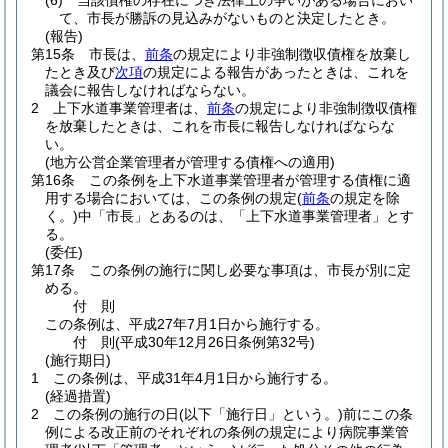
(6)
当該債権の存在につき法律上の争いがある場合におい
て、市長が勝訴の見込みがないものと決定したとき。
(報告)
第15条
市長は、
前条
の規定により非強制徴収債権を放棄し
たとき及び
次項
の規定による報告があったときは、これを
議会に報告しなければならない。
2
上下水道事業管理者は、
前条
の規定により非強制徴収債権
を放棄したときは、これを市長に報告しなければならな
い。
(地方公営企業管理者が管理する債権への適用)
第16条
この条例を上下水道事業管理者が管理する債権に適
用する場合においては、この条例の規定
(
前条
の規定を除
く。)
中「市長」とあるのは、「上下水道事業管理者」とす
る。
(委任)
第17条
この条例の施行に関し必要な事項は、市長が別に定
める。
付
則
この条例は、平成27年7月1日から施行する。
付
則
(平成30年12月26日
条例第32号)
(施行期日)
1
この条例は、平成31年4月1日から施行する。
(経過措置)
2
この条例の施行の日
(以下「施行日」という。)
前にこの条
例による改正前のそれぞれの条例の規定により病院事業管