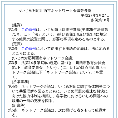
○いじめ対応川西市ネットワーク会議等条例
平成27年3月27日
条例第18号
(趣旨)
第1条
この条例
は、いじめ防止対策推進法
(平成25年法律第
71号。以下「法」という。)
第14条第1項及び第3項に規定
する組織の設置に関し、必要な事項を定めるものとする。
(定義)
第2条
この条例
において使用する用語の定義は、法に定める
ところによる。
(いじめ対応川西市ネットワーク会議)
第3条
法第14条第1項の規定に基づき、川西市教育委員会
(以下「教育委員会」という。)
に、いじめ対応川西市ネッ
トワーク会議
(以下「ネットワーク会議」という。)
を置
く。
(所掌事務)
第4条
ネットワーク会議は、いじめ対応に関する体制等につ
いて共通理解を図るとともに、いじめ問題の迅速な解決に
向けた協力体制を構築し、各学校におけるいじめ問題への
取組の一層の充実を図る。
(組織等)
第5条
ネットワーク会議は、次に掲げる者をもって組織す
る。