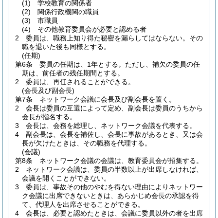
(1)
学校教育の関係者
(2)
関係行政機関の職員
(3)
市職員
(4)
その他教育委員会が必要と認める者
2
委員は、職務上知り得た秘密を漏らしてはならない。
その
職を退いた後も同様とする。
(任期)
第6条
委員の任期は、1年とする。
ただし、補欠の委員の任
期は、前任者の残任期間とする。
2
委員は、再任されることができる。
(会長及び副会長)
第7条
ネットワーク会議に会長及び副会長を置く。
2
会長は委員の互選によって定め、副会長は委員のうちから
会長が指名する。
3
会長は、会務を総理し、ネットワーク会議を代表する。
4
副会長は、会長を補佐し、会長に事故があるとき、又は会
長が欠けたときは、その職務を代理する。
(会議)
第8条
ネットワーク会議の会議は、教育委員会が招集する。
2
ネットワーク会議は、委員の半数以上が出席しなければ、
会議を開くことができない。
3
委員は、事故その他のやむを得ない理由によりネットワー
ク会議に出席できないときは、あらかじめ会長の承認を得
て、代理人を出席させることができる。
4
会長は、必要と認めたときは、会議に委員以外の者を出席