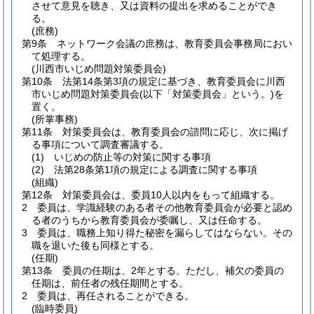
させて意見を聴き、又は資料の提出を求めることができ
る。
(庶務)
第9条
ネットワーク会議の庶務は、教育委員会事務局におい
て処理する。
(川西市いじめ問題対策委員会)
第10条
法第14条第3項の規定に基づき、教育委員会に川西
市いじめ問題対策委員会
(以下「対策委員会」という。)
を
置く。
(所掌事務)
第11条
対策委員会は、教育委員会の諮問に応じ、次に掲げ
る事項について調査審議する。
(1)
いじめの防止等の対策に関する事項
(2)
法第28条第1項の規定による調査に関する事項
(組織)
第12条
対策委員会は、委員10人以内をもって組織する。
2
委員は、学識経験のある者その他教育委員会が必要と認め
る者のうちから教育委員会が委嘱し、又は任命する。
3
委員は、職務上知り得た秘密を漏らしてはならない。
その
職を退いた後も同様とする。
(任期)
第13条
委員の任期は、2年とする。
ただし、補欠の委員の
任期は、前任者の残任期間とする。
2
委員は、再任されることができる。
(臨時委員)