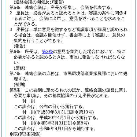
(連絡会議の開催及び運営)
第5条
連絡会議は、座長が招集し、会議を代表する。
2
座長は、必要があると認めるときは、審議の案件に関係す
る者に対し、会議に出席し、意見を述べることを求めるこ
とができる。
3
座長は、単に意見を徴するなど審議事項が簡易と認められ
る場合は、会議を開催せず、書面等により審議し、意見の
集約を行うことができる。
(報告)
第6条
座長は、
第2条
の意見を集約した場合において、特に
必要があると認めるときは、市長に報告しなければならな
い。
(庶務)
第7条
連絡会議の庶務は、市民環境部産業振興課において処
理する。
(補則)
第8条
この要綱に定めるもののほか、連絡会議の運営に関し
必要な事項は、その都度協議のうえ座長が定める。
付
則
この訓令は、公布の日から施行する。
付
則
(平成30年3月31日
訓令第13号)
この訓令は、平成30年4月1日から施行する。
付
則
(令和5年3月31日
訓令第8号)
この訓令は、令和5年4月1日から施行する。
別表
(第3条関係)