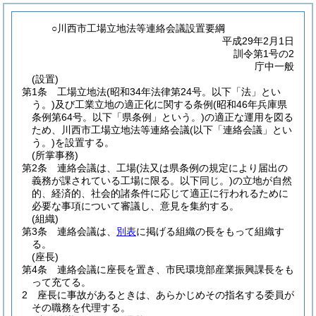
○川西市工場立地法等連絡会議設置要綱
平成29年2月1日
訓令第1号の2
庁中一般
(設置)
第1条
工場立地法
(昭和34年法律第24号。以下「法」とい
う。)
及び工業立地の適正化に関する条例
(昭和46年兵庫県
条例第64号。以下「県条例」という。)
の適正な運用を図る
ため、川西市工場立地法等連絡会議
(以下「連絡会議」とい
う。)
を設置する。
(所掌事務)
第2条
連絡会議は、工場
(法又は県条例の規定により届出の
義務が課されている工場に限る。以下同じ。)
の立地が自然
的、経済的、社会的諸条件に応じて適正に行われるために
必要な事項について審議し、意見を集約する。
(組織)
第3条
連絡会議は、
別表
に掲げる組織の長をもって組織す
る。
(座長)
第4条
連絡会議に座長を置き、市民環境部産業振興課長をも
って充てる。
2
座長に事故があるときは、あらかじめその指名する委員が
その職務を代理する。