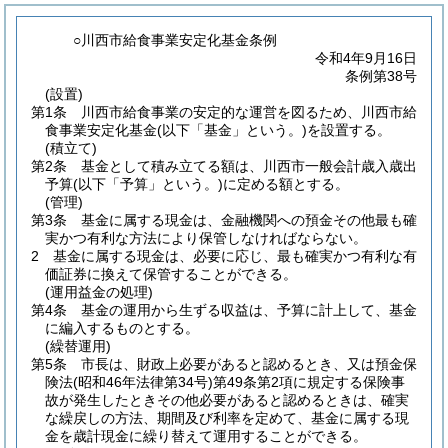
○川西市給食事業安定化基金条例
令和4年9月16日
条例第38号
(設置)
第1条
川西市給食事業の安定的な運営を図るため、川西市給
食事業安定化基金
(以下「基金」という。)
を設置する。
(積立て)
第2条
基金として積み立てる額は、川西市一般会計歳入歳出
予算
(以下「予算」という。)
に定める額とする。
(管理)
第3条
基金に属する現金は、金融機関への預金その他最も確
実かつ有利な方法により保管しなければならない。
2
基金に属する現金は、必要に応じ、最も確実かつ有利な有
価証券に換えて保管することができる。
(運用益金の処理)
第4条
基金の運用から生ずる収益は、予算に計上して、基金
に編入するものとする。
(繰替運用)
第5条
市長は、財政上必要があると認めるとき、又は預金保
険法
(昭和46年法律第34号)
第49条第2項に規定する保険事
故が発生したときその他必要があると認めるときは、確実
な繰戻しの方法、期間及び利率を定めて、基金に属する現
金を歳計現金に繰り替えて運用することができる。