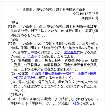
○川西市個人情報の保護に関する法律施行条例
令和4年12月26日
条例第42号
(趣旨)
第1条
この条例は、個人情報の保護に関する法律
(平成15年
法律第57号。以下「法」という。)
の施行に関し、必要な事
項を定めるものとする。
(定義)
第2条
この条例において使用する用語の意義は、法及び個人
情報の保護に関する法律施行令
(平成15年政令第507号)
にお
いて使用する用語の例によるほか、
次の各号
に掲げる用語
の意義は、
当該各号
に定めるところによる。
(1)
実施機関 市長、教育委員会、選挙管理委員会、監査
委員、公平委員会、農業委員会、固定資産評価審査委員
会、上下水道事業管理者及び消防長をいう。
(2)
公文書
川西市情報公開条例
(平成4年川西市条例第8
号)
第2条第2号
に規定する公文書をいう。
(3)
電磁的記録 電子的方式、磁気的方式その他人の知覚
によっては認識することができない方式で作られた記録
をいう。
(手数料)
第3条
法第89条第2項の規定により納付しなければならない
手数料
(以下「手数料」という。)
の額は、
別表
に定めると