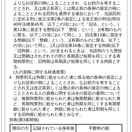
よりなお従前の例によることとされ、なお効力を有するこ
ととされ、又は改正前若しくは廃止前の条例の規定の例に
よることとされる罰則を適用する場合において、当該罰則
に定める刑に改正法第2条の規定による改正前の刑法
(明治
40年法律第45号。以下この項において「旧法」という。)
第12条に規定する懲役
(以下「懲役」という。)
(有期のもの
に限る。以下この項において同じ。)
、旧法第13条に規定す
る禁錮
(以下「禁錮」という。)
(有期のものに限る。以下こ
の項において同じ。)
又は旧法第16条に規定する拘留
(以下
「旧拘留」という。)
が含まれるときは、当該刑のうち懲役
又は禁錮はそれぞれその刑と長期及び短期を同じくする有
期拘禁刑と、旧拘留は長期及び短期を同じくする拘留とす
る。
(人の資格に関する経過措置)
4
拘禁刑又は拘留に処せられた者に係る他の条例の規定によ
りなお従前の例によることとされ、なお効力を有すること
とされ又は改正前若しくは廃止前の条例の規定の例による
こととされる人の資格に関する法令の規定の適用について
は、無期拘禁刑に処せられた者は無期禁錮に処せられた者
と、有期拘禁刑に処せられた者は刑期を同じくする有期禁
錮に処せられた者と、拘留に処せられた者は刑期を同じく
する旧拘留に処せられた者とみなす。
別表
(第3条関係)
開示の方
記録されている保有個
手数料の額