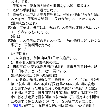
おりとする。
2
手数料は、保有個人情報の開示をする際に徴収する。
3
既納の手数料は、還付しない。
4
市長及び上下水道事業管理者は、特別の理由があると認め
るときは、手数料を減額し、又は免除することができる。
(運用状況の公表)
第4条
市長は、毎年1回、法及びこの条例の運用状況につい
て、公表するものとする。
(委任)
第5条
この条例に定めるもののほか、法の施行に関し必要な
事項は、実施機関が定める。
付
則
(施行期日)
1
この条例は、令和5年4月1日から施行する。
(川西市個人情報保護条例の廃止)
2
川西市個人情報保護条例
(平成6年川西市条例第16号。以
下「旧条例」という。)
は、廃止する。
(旧条例の廃止に伴う経過措置)
3
この条例の施行の日
(以下「施行日」という。)
前に旧条例
第17条第1項、第27条第1項又は第29条の2第1項の規定に
よる請求がされた場合における旧条例第23条第1項に規定
する開示決定等、旧条例第29条第1項に規定する訂正の請
求に係る決定又は旧条例第29条の4第1項に規定する利用停
止の請求に係る決定については、なお従前の例による。
4
第3条
の規定は、施行日以後の開示請求について適用し、