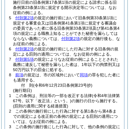
施行日前の旧条例第17条第1項の規定による請求に係る旧
条例第23条第1項に規定する開示決定等については、なお
従前の例による。
5
付則第2項
の規定の施行前において旧条例第33条第1項に
規定する審査会又は旧条例第41条第1項に規定する審議会
の委員であった者に係る旧条例第33条第2項及び第41条第4
項の規定による職務上知ることができた秘密を漏らしては
ならない義務については、
付則第2項
の規定の施行後も、な
お従前の例による。
6
付則第2項
の規定の施行前にした行為に対する旧条例の規
定による罰則の適用については、なお従前の例による。
7
付則第5項
の規定によりなお従前の例によることとされた
義務に違反して秘密を漏らした者は、1年以下の拘禁刑又は
50万円以下の罰金に処する。
8
前項
の規定は、市の区域外において
同項
の罪を犯した者に
も適用する。
付
則
(令和6年12月23日
条例第23号抄)
(施行期日)
1
この条例は、刑法等の一部を改正する法律
(令和4年法律第
67号。以下「改正法」という。)
の施行の日から施行する。
(罰則の適用に関する経過措置)
2
この条例の施行前にした行為に対する第1条から第4条ま
での規定による改正前の条例の規定による罰則の適用につ
いては、なお従前の例による。
3
この条例の施行後にした行為に対して、他の条例の規定に