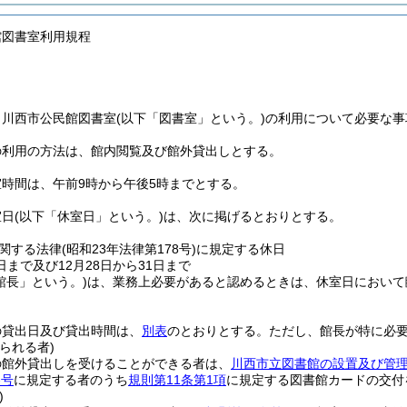
館図書室利用規程
、川西市公民館図書室
(以下「図書室」という。)
の利用について必要な事
の利用の方法は、館内閲覧及び館外貸出しとする。
時間は、午前9時から午後5時までとする。
室日
(以下「休室日」という。)
は、次に掲げるとおりとする。
関する法律
(昭和23年法律第178号)
に規定する休日
日まで及び12月28日から31日まで
館長」という。)
は、業務上必要があると認めるときは、休室日において
の貸出日及び貸出時間は、
別表
のとおりとする。
ただし、館長が特に必
られる者)
の館外貸出しを受けることができる者は、
川西市立図書館の設置及び管
各号
に規定する者のうち
規則第11条第1項
に規定する図書館カードの交付
)