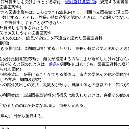
の館外貸出しを受けようとする者は、
規則第11条第1項
に規定する図書館
図書室資料)
できる図書室資料は、1人につき12点以内とし、川西市立図書館で現に
た数とする。
ただし、館長が特に必要と認めたときは、この限りでない
は、館外貸出しすることができない。
外貸出しを制限されたもの
又は滅失しやすい図書室資料
るもののほか、館長が貸出しを不適当と認めた図書室資料
期間)
できる期間は、2週間以内とする。
ただし、館長が特に必要と認めたとき
を受けた図書室資料は、館長が指定する方法により返却しなければなら
必要があると認めたときは、
前条
の期間内においても、図書室資料の返
られる団体)
の館外貸出しを受けることができる団体は、市内の団体その他の団体で
しの方法、期間及び数)
への館外貸出しの方法、期間及び数は、当該団体との協議の上、館長が
の利用者は、当該図書室資料を汚損又は紛失したときは、弁償その他の
定めるもののほか必要な事項は、市長が定める。
5年4月1日から施行する。