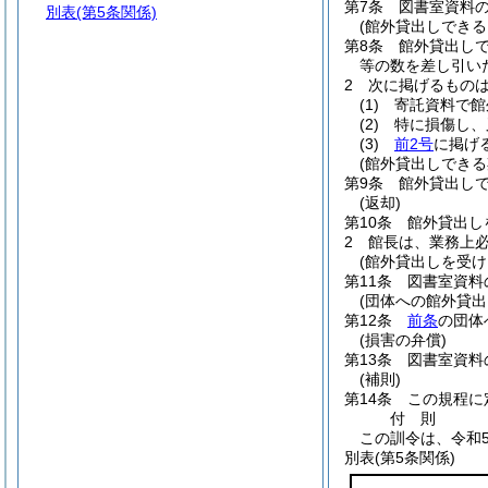
第7条
図書室資料
別表
(第5条関係)
(館外貸出しできる
第8条
館外貸出し
等の数を差し引い
2
次に掲げるもの
(1)
寄託資料で館
(2)
特に損傷し、
(3)
前2号
に掲げ
(館外貸出しできる
第9条
館外貸出し
(返却)
第10条
館外貸出し
2
館長は、業務上
(館外貸出しを受け
第11条
図書室資料
(団体への館外貸出
第12条
前条
の団体
(損害の弁償)
第13条
図書室資料
(補則)
第14条
この規程に
付
則
この訓令は、令和
別表
(第5条関係)