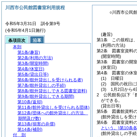
川西市公民館図書室利用規程
○川西市公民
令和5年3月31日 訓令第9号
(令和5年4月1日施行)
(趣旨)
第1条
この規程は
条項目次
沿革
(利用の方法)
本則
第2条
図書室資料
第1条
(趣旨)
(開室時間)
第2条
(利用の方法)
第3条
図書室の開室
第3条
(開室時間)
(休室日)
第4条
(休室日)
第4条
図書室の休
第5条
(貸出日等)
(1)
日曜日
第6条
(館外貸出しを受けられる者)
(2)
国民の祝日に
第7条
(館外貸出しの手続)
(3)
1月2日から4
第8条
(館外貸出しできる図書室資料)
2
公民館長
(以下「
第9条
(館外貸出しできる期間)
ができる。
第10条
(返却)
(貸出日等)
第11条
(館外貸出しを受けられる団体)
第5条
図書館資料
第12条
(団体への館外貸出しの方法、
(館外貸出しを受け
期間及び数)
第6条
図書室資料
第13条
(損害の弁償)
という。)
第10条
第14条
(補則)
(館外貸出しの手続
付 則