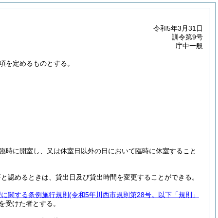
令和5年3月31日
訓令第9号
庁中一般
項を定めるものとする。
臨時に開室し、又は休室日以外の日において臨時に休室すること
要と認めるときは、貸出日及び貸出時間を変更することができる。
理に関する条例施行規則
(令和5年川西市規則第28号。以下「規則」
を受けた者とする。