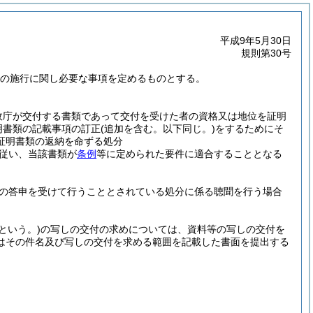
平成9年5月30日
規則第30号
の施行に関し必要な事項を定めるものとする。
政庁が交付する書類であって交付を受けた者の資格又は地位を証明
明書類の記載事項の訂正
(追加を含む。以下同じ。)
をするためにそ
証明書類の返納を命ずる処分
従い、当該書類が
条例
等に定められた要件に適合することとなる
の答申を受けて行うこととされている処分に係る聴聞を行う場合
という。)
の写しの交付の求めについては、資料等の写しの交付を
はその件名及び写しの交付を求める範囲を記載した書面を提出する