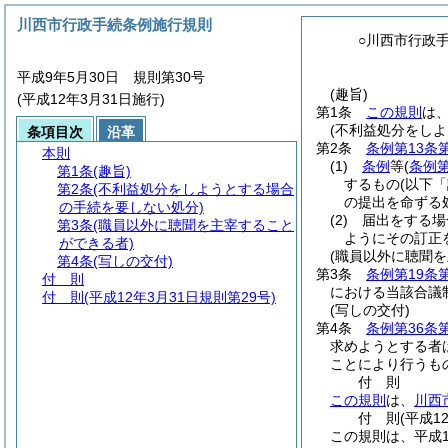
川西市行政手続条例施行規則
○川西市行政
平成9年5月30日 規則第30号
(趣旨)
(平成12年3月31日施行)
第1条
この規則
は
(不利益処分をし
条項目次
沿革
第2条
条例第13条
本則
(1)
条例
等
(
条例第
第1条
(趣旨)
するもの
(以下
第2条
(不利益処分をしようとする場合
の提出を命ずる
の手続を要しない処分)
(2)
届出をする場
第3条
(職員以外に聴聞を主宰すること
ようにその訂正
ができる者)
(職員以外に聴聞
第4条
(写しの交付)
第3条
条例第19条
付 則
における当該合議
付 則
(平成12年3月31日規則第29号)
(写しの交付)
第4条
条例第36条
求めようとする者
ことにより行うも
付
則
この規則
は、
川西
付
則
(平成1
この規則は、平成1