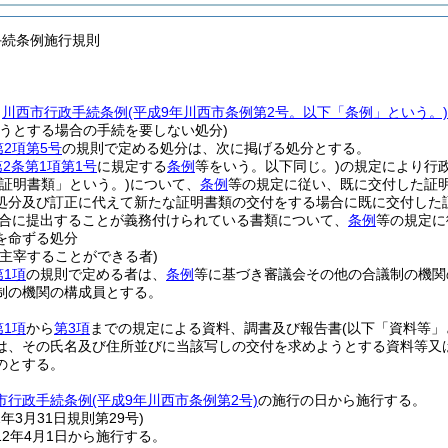
手続条例施行規則
、
川西市行政手続条例
(平成9年川西市条例第2号。以下「条例」という。)
ようとする場合の手続を要しない処分)
第2項第5号
の規則で定める処分は、次に掲げる処分とする。
2条第1項第1号
に規定する
条例
等をいう。以下同じ。)
の規定により行
「証明書類」という。)
について、
条例
等の規定に従い、既に交付した証
処分及び訂正に代えて新たな証明書類の交付をする場合に既に交付した
合に提出することが義務付けられている書類について、
条例
等の規定に
を命ずる処分
を主宰することができる者)
第1項
の規則で定める者は、
条例
等に基づき審議会その他の合議制の機関
制の機関の構成員とする。
第1項
から
第3項
までの規定による資料、調書及び報告書
(以下「資料等」
は、その氏名及び住所並びに当該写しの交付を求めようとする資料等又
のとする。
市行政手続条例
(平成9年川西市条例第2号)
の施行の日から施行する。
2年3月31日
規則第29号)
2年4月1日から施行する。