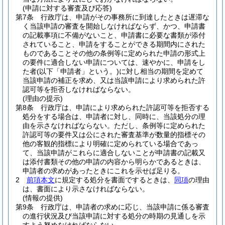
(申請に対する審査及び応答)
第7条
行政庁は、申請がその事務所に到達したときは遅滞な
く当該申請の審査を開始しなければならず、かつ、申請書
の記載事項に不備がないこと、申請書に必要な書類が添付
されていること、申請をすることができる期間内にされた
ものであることその他の条例等に定められた申請の形式上
の要件に適合しない申請については、速やかに、申請をし
た者
(以下「申請者」という。)
に対し相当の期間を定めて
当該申請の補正を求め、又は当該申請により求められた許
認可等を拒否しなければならない。
(理由の提示)
第8条
行政庁は、申請により求められた許認可等を拒否する
処分をする場合は、申請者に対し、同時に、当該処分の理
由を示さなければならない。
ただし、条例等に定められた
許認可等の要件又は公にされた審査基準が数量的指標その
他の客観的指標により明確に定められている場合であっ
て、当該申請がこれらに適合しないことが申請書の記載又
は添付書類その他の申請の内容から明らかであるときは、
申請者の求めがあったときにこれを示せば足りる。
2
前項本文
に規定する処分を書面でするときは、
同項
の理由
は、書面により示さなければならない。
(情報の提供)
第9条
行政庁は、申請者の求めに応じ、当該申請に係る審査
の進行状況及び当該申請に対する処分の時期の見通しを示