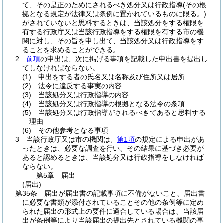
て、その是正のためにされるべき処分又は行政指導
(その根
拠となる規定が法律又は条例に置かれているものに限る。)
がされていないと思料するときは、当該処分をする権限を
有する行政庁又は当該行政指導をする権限を有する市の機
関に対し、その旨を申し出て、当該処分又は行政指導をす
ることを求めることができる。
2
前項
の申出は、次に掲げる事項を記載した申出書を提出し
てしなければならない。
(1)
申出をする者の氏名又は名称及び住所又は居所
(2)
法令に違反する事実の内容
(3)
当該処分又は行政指導の内容
(4)
当該処分又は行政指導の根拠となる法令の条項
(5)
当該処分又は行政指導がされるべきであると思料する
理由
(6)
その他参考となる事項
3
当該行政庁又は市の機関は、
第1項
の規定による申出があ
ったときは、必要な調査を行い、その結果に基づき必要が
あると認めるときは、当該処分又は行政指導をしなければ
ならない。
第5章
届出
(届出)
第35条
届出が届出書の記載事項に不備がないこと、届出書
に必要な書類が添付されていることその他の条例等に定め
られた届出の形式上の要件に適合している場合は、当該届
出が条例等により当該届出の提出先とされている機関の事