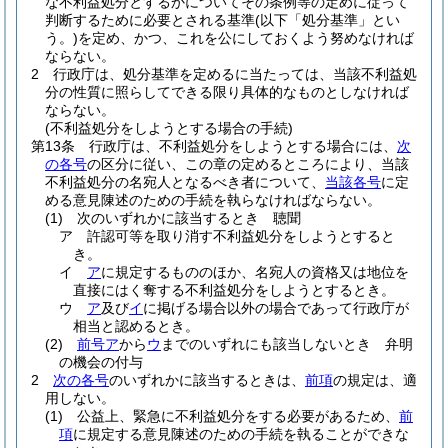
な不利益処分とするかについてその条例等の定めに従って
判断するために必要とされる基準
(以下「処分基準」とい
う。)
を定め、かつ、これを公にしておくよう努めなければ
ならない。
2
行政庁は、処分基準を定めるに当たっては、当該不利益処
分の性質に照らしてできる限り具体的なものとしなければ
ならない。
(不利益処分をしようとする場合の手続)
第13条
行政庁は、不利益処分をしようとする場合には、
次
の各号
の区分に従い、この章の定めるところにより、当該
不利益処分の名宛人となるべき者について、
当該各号
に定
める意見陳述のための手続を執らなければならない。
(1)
次のいずれかに該当するとき 聴聞
ア
許認可等を取り消す不利益処分をしようとすると
き。
イ
ア
に規定するもののほか、名宛人の資格又は地位を
直接にはく奪する不利益処分をしようとするとき。
ウ
ア
及び
イ
に掲げる場合以外の場合であって行政庁が
相当と認めるとき。
(2)
前号ア
から
ウ
までのいずれにも該当しないとき 弁明
の機会の付与
2
次の各号
のいずれかに該当するときは、
前項
の規定は、適
用しない。
(1)
公益上、緊急に不利益処分をする必要があるため、
前
項
に規定する意見陳述のための手続を執ることができな