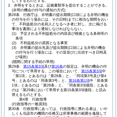
してするものとする。
2
弁明をするときは、証拠書類等を提出することができる。
(弁明の機会の付与の通知の方式)
第28条
行政庁は、弁明書の提出期限
(口頭による弁明の機会
の付与を行う場合には、その日時)
までに相当な期間をおい
て、不利益処分の名宛人となるべき者に対し、次に掲げる
事項を書面により通知しなければならない。
(1)
予定される不利益処分の内容及び根拠となる条例等の
条項
(2)
不利益処分の原因となる事実
(3)
弁明書の提出先及び提出期限
(口頭による弁明の機会
の付与を行う場合には、その旨並びに出頭すべき日時及
び場所)
(聴聞に関する手続の準用)
第29条
第15条第3項
及び
第16条
の規定は、弁明の機会の付
与について準用する。
この場合において、
第15条第3項
中
「第1項」とあるのは「第28条」と、「同項第3号及び第4
号」とあるのは「同条第3号」と、
第16条第1項
中「前条第
1項」とあるのは「第28条」と、「同条第3項後段」とある
のは「第29条において準用する第15条第3項後段」と読み
替えるものとする。
第4章
行政指導
(行政指導の一般原則)
第30条
行政指導にあっては、行政指導に携わる者は、いや
しくも当該市の機関の任務又は所掌事務の範囲を逸脱して