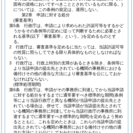
固有の資格においてすべきこととされているものに限る。)
については、この条例の規定は、適用しない。
第2章
申請に対する処分
(審査基準)
第5条
行政庁は、申請により求められた許認可等をするかど
うかをその条例等の定めに従って判断するために必要とさ
れる基準
(以下「審査基準」という。)
を定めるものとす
る。
2
行政庁は、審査基準を定めるに当たっては、当該許認可等
の性質に照らしてできる限り具体的なものとしなければな
らない。
3
行政庁は、行政上特別の支障があるときを除き、条例等に
より当該申請の提出先とされている機関の事務所における
備付けその他の適当な方法により審査基準を公にしておか
なければならない。
(標準処理期間)
第6条
行政庁は、申請がその事務所に到達してから当該申請
に対する処分をするまでに通常要すべき標準的な期間
(条例
等により当該行政庁と異なる機関が当該申請の提出先とさ
れている場合は、併せて、当該申請が当該提出先とされて
いる機関の事務所に到達してから当該行政庁の事務所に到
達するまでに通常要すべき標準的な期間)
を定めるよう努め
るとともに、これを定めたときは、これらの当該申請の提
出先とされている機関の事務所における備付けその他の適
当な方法により公にしておかなければならない。