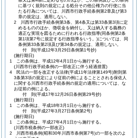
条又は第4条に定めるもののほか、この条例及びこの条例
に基づく規則の規定による処分その他公権力の行使に当
たる行為については、川西市行政手続条例第2章及び第3
章の規定は、適用しない。
2 川西市行政手続条例第3条、第4条又は第33条第3項に定
めるもののほか、徴収金を納付し、又は納入する義務の
適正な実現を図るために行われる行政指導
(同条例第2条
第1項第7号に規定する行政指導をいう。)
については、同
条例第33条第2項及び第34条の規定は、適用しない。
付
則
(平成12年3月29日
条例第1号抄)
(施行期日)
1
この条例は、平成12年4月1日から施行する。
(川西市行政手続条例の一部改正に伴う経過措置)
4
民法の一部を改正する法律
(平成11年法律第149号)
附則第
3条第3項の規定により従前の例によることとされる保佐人
に関する川西市行政手続条例の規定の適用については、な
お従前の例による。
付
則
(平成17年12月26日
条例第29号抄)
(施行期日)
1
この条例は、平成18年3月1日から施行する。
付
則
(平成27年3月27日
条例第2号)
(施行期日)
1
この条例は、平成27年4月1日から施行する。
(川西市税条例の一部改正)
2
川西市税条例
(昭和30年川西市条例第7号)
の一部を次のよ