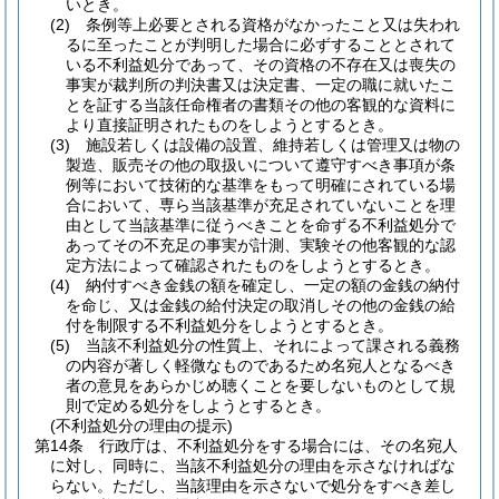
いとき。
(2)
条例等上必要とされる資格がなかったこと又は失われ
るに至ったことが判明した場合に必ずすることとされて
いる不利益処分であって、その資格の不存在又は喪失の
事実が裁判所の判決書又は決定書、一定の職に就いたこ
とを証する当該任命権者の書類その他の客観的な資料に
より直接証明されたものをしようとするとき。
(3)
施設若しくは設備の設置、維持若しくは管理又は物の
製造、販売その他の取扱いについて遵守すべき事項が条
例等において技術的な基準をもって明確にされている場
合において、専ら当該基準が充足されていないことを理
由として当該基準に従うべきことを命ずる不利益処分で
あってその不充足の事実が計測、実験その他客観的な認
定方法によって確認されたものをしようとするとき。
(4)
納付すべき金銭の額を確定し、一定の額の金銭の納付
を命じ、又は金銭の給付決定の取消しその他の金銭の給
付を制限する不利益処分をしようとするとき。
(5)
当該不利益処分の性質上、それによって課される義務
の内容が著しく軽微なものであるため名宛人となるべき
者の意見をあらかじめ聴くことを要しないものとして規
則で定める処分をしようとするとき。
(不利益処分の理由の提示)
第14条
行政庁は、不利益処分をする場合には、その名宛人
に対し、同時に、当該不利益処分の理由を示さなければな
らない。
ただし、当該理由を示さないで処分をすべき差し