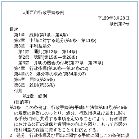
○川西市行政手続条例
平成9年3月28日
条例第2号
目次
第1章
総則
(第1条―第4条)
第2章
申請に対する処分
(第5条―第11条)
第3章
不利益処分
第1節
通則
(第12条―第14条)
第2節
聴聞
(第15条―第26条)
第3節
弁明の機会の付与
(第27条―第29条)
第4章
行政指導
(第30条―第34条の2)
第4章の2
処分等の求め
(第34条の3)
第5章
届出
(第35条)
第6章
雑則
(第36条)
付則
第1章
総則
(目的等)
第1条
この条例は、行政手続法
(平成5年法律第88号)
第46条
の規定の趣旨にのっとり、処分、行政指導及び届出に関す
る手続に関し共通する事項を定めることにより、行政運営
における公正の確保と透明性の向上を図り、もって市民の
権利利益の保護に資することを目的とする。
2
処分、行政指導及び届出に関する手続に関しこの条例に規