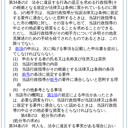
第34条の2
法令に違反する行為の是正を求める行政指導
(そ
の根拠となる規定が法律又は条例に置かれているものに限
る。)
の相手方は、当該行政指導が当該法律又は条例に規定
する要件に適合しないと思料するときは、当該行政指導を
した市の機関に対し、その旨を申し出て、当該行政指導の
中止その他必要な措置をとることを求めることができる。
ただし、当該行政指導がその相手方について弁明その他意
見陳述のための手続を経てされたものであるときは、この
限りでない。
2
前項
の申出は、次に掲げる事項を記載した申出書を提出し
てしなければならない。
(1)
申出をする者の氏名又は名称及び住所又は居所
(2)
当該行政指導の内容
(3)
当該行政指導がその根拠とする法律又は条例の条項
(4)
前号
の条項に規定する要件
(5)
当該行政指導が
前号
の要件に適合しないと思料する理
由
(6)
その他参考となる事項
3
当該市の機関は、
第1項
の規定による申出があったとき
は、必要な調査を行い、当該行政指導が当該法律又は条例
に規定する要件に適合しないと認めるときは、当該行政指
導の中止その他必要な措置をとらなければならない。
第4章の2
処分等の求め
(処分等の求め)
第34条の3
何人も、法令に違反する事実がある場合におい