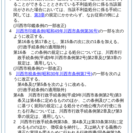
ることができることとされている不利益処分に係る当該届
出がされた場合においては、当該不利益処分に係る手続に
関しては、
第3章
の規定にかかわらず、なお従前の例によ
る。
(川西市印鑑条例の一部改正)
4
川西市印鑑条例
(昭和49年川西市条例第36号)
の一部を次の
ように改正する。
第16条を第17条とし、第15条の次に次の1条を加える。
(行政手続条例の適用除外)
第16条 この条例の規定による処分については、川西市行
政手続条例
(平成9年川西市条例第2号)
第2章及び第3章の
規定は、適用しない。
(川西市税条例の一部改正)
5
川西市税条例
(昭和30年川西市条例第7号)
の一部を次のよ
うに改正する。
第4条及び第5条を次のように改める。
(行政手続条例の適用除外)
第4条 川西市行政手続条例
(平成9年川西市条例第2号)
第3
条又は第4条に定めるもののほか、この条例及びこの条例
に基づく規則の規定による処分その他公権力の行使に当
たる行為については、川西市行政手続条例第2章及び第3
章の規定は、適用しない。
2 川西市行政手続条例第3条、第4条又は第33条第3項に定
めるもののほか、徴収金を納付し、又は納入する義務の
適正な実現を図るために行われる行政指導
(同条例第2条