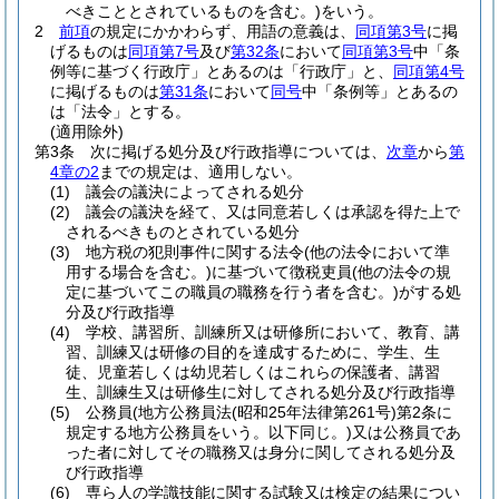
べきこととされているものを含む。)
をいう。
2
前項
の規定にかかわらず、用語の意義は、
同項第3号
に掲
げるものは
同項第7号
及び
第32条
において
同項第3号
中「条
例等に基づく行政庁」とあるのは「行政庁」と、
同項第4号
に掲げるものは
第31条
において
同号
中「条例等」とあるの
は「法令」とする。
(適用除外)
第3条
次に掲げる処分及び行政指導については、
次章
から
第
4章の2
までの規定は、適用しない。
(1)
議会の議決によってされる処分
(2)
議会の議決を経て、又は同意若しくは承認を得た上で
されるべきものとされている処分
(3)
地方税の犯則事件に関する法令
(他の法令において準
用する場合を含む。)
に基づいて徴税吏員
(他の法令の規
定に基づいてこの職員の職務を行う者を含む。)
がする処
分及び行政指導
(4)
学校、講習所、訓練所又は研修所において、教育、講
習、訓練又は研修の目的を達成するために、学生、生
徒、児童若しくは幼児若しくはこれらの保護者、講習
生、訓練生又は研修生に対してされる処分及び行政指導
(5)
公務員
(地方公務員法
(昭和25年法律第261号)
第2条に
規定する地方公務員をいう。以下同じ。)
又は公務員であ
った者に対してその職務又は身分に関してされる処分及
び行政指導
(6)
専ら人の学識技能に関する試験又は検定の結果につい