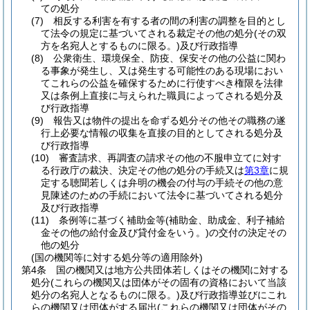
ての処分
(7)
相反する利害を有する者の間の利害の調整を目的とし
て法令の規定に基づいてされる裁定その他の処分
(その双
方を名宛人とするものに限る。)
及び行政指導
(8)
公衆衛生、環境保全、防疫、保安その他の公益に関わ
る事象が発生し、又は発生する可能性のある現場におい
てこれらの公益を確保するために行使すべき権限を法律
又は条例上直接に与えられた職員によってされる処分及
び行政指導
(9)
報告又は物件の提出を命ずる処分その他その職務の遂
行上必要な情報の収集を直接の目的としてされる処分及
び行政指導
(10)
審査請求、再調査の請求その他の不服申立てに対す
る行政庁の裁決、決定その他の処分の手続又は
第3章
に規
定する聴聞若しくは弁明の機会の付与の手続その他の意
見陳述のための手続において法令に基づいてされる処分
及び行政指導
(11)
条例等に基づく補助金等
(補助金、助成金、利子補給
金その他の給付金及び貸付金をいう。)
の交付の決定その
他の処分
(国の機関等に対する処分等の適用除外)
第4条
国の機関又は地方公共団体若しくはその機関に対する
処分
(これらの機関又は団体がその固有の資格において当該
処分の名宛人となるものに限る。)
及び行政指導並びにこれ
らの機関又は団体がする届出
(これらの機関又は団体がその