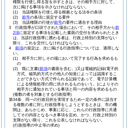
権限を行使し得る旨を示すときは、その相手方に対して、
次に掲げる事項を示さなければならない。
(1)
当該権限を行使し得る根拠となる法令の条項
(2)
前号
の条項に規定する要件
(3)
当該権限の行使が
前号
の要件に適合する理由
3
行政指導が口頭でされた場合において、その相手方から
前
2項
に規定する事項を記載した書面の交付を求められたとき
は、当該行政指導に携わる者は、行政上特別の支障がない
限り、これを交付しなければならない。
4
前項
の規定は、次に掲げる行政指導については、適用しな
い。
(1)
相手方に対しその場において完了する行為を求めるも
の
(2)
既に文書
(
前項
の書面を含む。)
又は電磁的記録
(電子的
方式、磁気的方式その他人の知覚によっては認識するこ
とができない方式で作られる記録であって、電子計算機
による情報処理の用に供されるものをいう。)
によりその
相手方に通知されている事項と同一の内容を求めるもの
(複数の者を対象とする行政指導)
第34条
同一の行政目的を実現するため一定の条件に該当す
る複数の者に対し行政指導をしようとするときは、市の機
関は、あらかじめ、事案に応じ、これらの行政指導に共通
してその内容となるべき事項を定め、かつ、行政上特別の
支障がない限り、これを公表しなければならない。
(行政指導の中止等の求め)