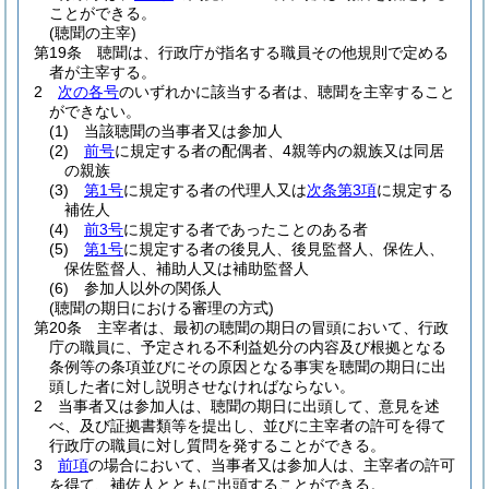
ことができる。
(聴聞の主宰)
第19条
聴聞は、行政庁が指名する職員その他規則で定める
者が主宰する。
2
次の各号
のいずれかに該当する者は、聴聞を主宰すること
ができない。
(1)
当該聴聞の当事者又は参加人
(2)
前号
に規定する者の配偶者、4親等内の親族又は同居
の親族
(3)
第1号
に規定する者の代理人又は
次条第3項
に規定する
補佐人
(4)
前3号
に規定する者であったことのある者
(5)
第1号
に規定する者の後見人、後見監督人、保佐人、
保佐監督人、補助人又は補助監督人
(6)
参加人以外の関係人
(聴聞の期日における審理の方式)
第20条
主宰者は、最初の聴聞の期日の冒頭において、行政
庁の職員に、予定される不利益処分の内容及び根拠となる
条例等の条項並びにその原因となる事実を聴聞の期日に出
頭した者に対し説明させなければならない。
2
当事者又は参加人は、聴聞の期日に出頭して、意見を述
べ、及び証拠書類等を提出し、並びに主宰者の許可を得て
行政庁の職員に対し質問を発することができる。
3
前項
の場合において、当事者又は参加人は、主宰者の許可
を得て、補佐人とともに出頭することができる。