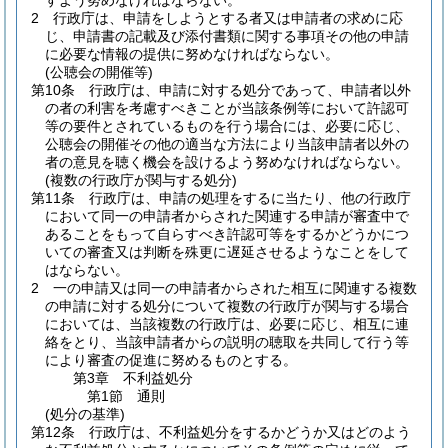
すよう努めなければならない。
2
行政庁は、申請をしようとする者又は申請者の求めに応
じ、申請書の記載及び添付書類に関する事項その他の申請
に必要な情報の提供に努めなければならない。
(公聴会の開催等)
第10条
行政庁は、申請に対する処分であって、申請者以外
の者の利害を考慮すべきことが当該条例等において許認可
等の要件とされているものを行う場合には、必要に応じ、
公聴会の開催その他の適当な方法により当該申請者以外の
者の意見を聴く機会を設けるよう努めなければならない。
(複数の行政庁が関与する処分)
第11条
行政庁は、申請の処理をするに当たり、他の行政庁
において同一の申請者からされた関連する申請が審査中で
あることをもって自らすべき許認可等をするかどうかにつ
いての審査又は判断を殊更に遅延させるようなことをして
はならない。
2
一の申請又は同一の申請者からされた相互に関連する複数
の申請に対する処分について複数の行政庁が関与する場合
においては、当該複数の行政庁は、必要に応じ、相互に連
絡をとり、当該申請者からの説明の聴取を共同して行う等
により審査の促進に努めるものとする。
第3章
不利益処分
第1節
通則
(処分の基準)
第12条
行政庁は、不利益処分をするかどうか又はどのよう