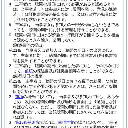
4
主宰者は、聴聞の期日において必要があると認めるとき
は、当事者若しくは参加人に対し質問を発し、意見の陳述
若しくは証拠書類等の提出を促し、又は行政庁の職員に対
し説明を求めることができる。
5
主宰者は、当事者又は参加人の一部が出頭しないときであ
っても、聴聞の期日における審理を行うことができる。
6
聴聞の期日における審理は、行政庁が公開することを相当
と認めるときを除き、公開しない。
(陳述書等の提出)
第21条
当事者又は参加人は、聴聞の期日への出頭に代え
て、主宰者に対し、聴聞の期日までに陳述書及び証拠書類
等を提出することができる。
2
主宰者は、聴聞の期日に出頭した者に対し、その求めに応
じて、
前項
の陳述書及び証拠書類等を示すことができる。
(続行期日の指定)
第22条
主宰者は、聴聞の期日における審理の結果、なお聴
聞を続行する必要があると認めるときは、さらに新たな期
日を定めることができる。
2
前項
の場合においては、当事者及び参加人に対し、あらか
じめ、次回の聴聞の期日及び場所を書面により通知しなけ
ればならない。
ただし、聴聞の期日に出頭した当事者及び
参加人に対しては、当該聴聞の期日においてこれを告知す
れば足りる。
3
第15条第3項
の規定は、
前項本文
の場合において、当事者
又は参加人の所在が判明しないときにおける通知の方法に