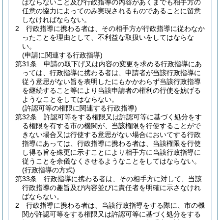
はならないこと及び行政指導の内容があくまでも相手方の
任意の協力によってのみ実現されるものであることに留意
しなければならない。
2
行政指導に携わる者は、その相手方が行政指導に従わなか
ったことを理由として、不利益な取扱いをしてはならな
い。
(申請に関連する行政指導)
第31条
申請の取下げ又は内容の変更を求める行政指導にあ
っては、行政指導に携わる者は、申請者が当該行政指導に
従う意思がない旨を表明したにもかかわらず当該行政指導
を継続すること等により当該申請者の権利の行使を妨げる
ようなことをしてはならない。
(許認可等の権限に関連する行政指導)
第32条
許認可等をする権限又は許認可等に基づく処分をす
る権限を有する市の機関が、当該権限を行使することがで
きない場合又は行使する意思がない場合においてする行政
指導にあっては、行政指導に携わる者は、当該権限を行使
し得る旨を殊更に示すことにより相手方に当該行政指導に
従うことを余儀なくさせるようなことをしてはならない。
(行政指導の方式)
第33条
行政指導に携わる者は、その相手方に対して、当該
行政指導の趣旨及び内容並びに責任者を明確に示さなけれ
ばならない。
2
行政指導に携わる者は、当該行政指導をする際に、市の機
関が許認可等をする権限又は許認可等に基づく処分をする