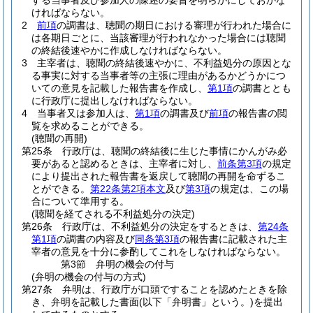
する当事者及び参加人の陳述の要旨を明らかにしておかな
ければならない。
2
前項
の調書は、聴聞の期日における審理が行われた場合に
は各期日ごとに、当該審理が行われなかった場合には聴聞
の終結後速やかに作成しなければならない。
3
主宰者は、聴聞の終結後速やかに、不利益処分の原因とな
る事実に対する当事者等の主張に理由があるかどうかにつ
いての意見を記載した報告書を作成し、
第1項
の調書ととも
に行政庁に提出しなければならない。
4
当事者又は参加人は、
第1項
の調書及び
前項
の報告書の閲
覧を求めることができる。
(聴聞の再開)
第25条
行政庁は、聴聞の終結後に生じた事情にかんがみ必
要があると認めるときは、主宰者に対し、
前条第3項
の規定
により提出された報告書を返戻して聴聞の再開を命ずるこ
とができる。
第22条第2項本文
及び
第3項
の規定は、この場
合について準用する。
(聴聞を経てされる不利益処分の決定)
第26条
行政庁は、不利益処分の決定をするときは、
第24条
第1項
の調書の内容及び
同条第3項
の報告書に記載された主
宰者の意見を十分に参酌してこれをしなければならない。
第3節
弁明の機会の付与
(弁明の機会の付与の方式)
第27条
弁明は、行政庁が口頭ですることを認めたときを除
き、弁明を記載した書面
(以下「弁明書」という。)
を提出