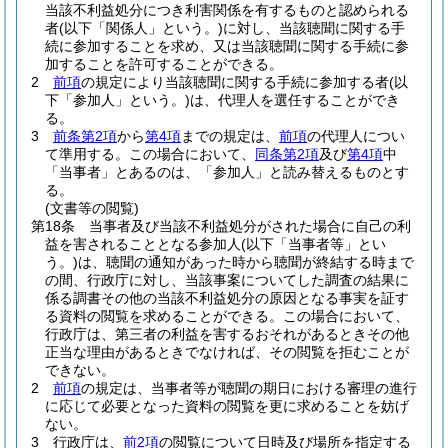
当該不利益処分につき利害関係を有するものと認められる
者
(以下「関係人」という。)
に対し、当該聴聞に関する手
続に参加することを求め、又は当該聴聞に関する手続に参
加することを許可することができる。
2
前項
の規定により当該聴聞に関する手続に参加する者
(以
下「参加人」という。)
は、代理人を選任することができ
る。
3
前条第2項
から
第4項
までの規定は、
前項
の代理人につい
て準用する。
この場合において、
同条第2項
及び
第4項
中
「当事者」とあるのは、「参加人」と読み替えるものとす
る。
(文書等の閲覧)
第18条
当事者及び当該不利益処分がされた場合に自己の利
益を害されることとなる参加人
(以下「当事者等」とい
う。)
は、聴聞の通知があった時から聴聞が終結する時まで
の間、行政庁に対し、当該事案についてした調査の結果に
係る調書その他の当該不利益処分の原因となる事実を証す
る資料の閲覧を求めることができる。
この場合において、
行政庁は、第三者の利益を害するおそれがあるときその他
正当な理由があるときでなければ、その閲覧を拒むことが
できない。
2
前項
の規定は、当事者等が聴聞の期日における審理の進行
に応じて必要となった資料の閲覧を更に求めることを妨げ
ない。
3
行政庁は、
前2項
の閲覧について日時及び場所を指定する