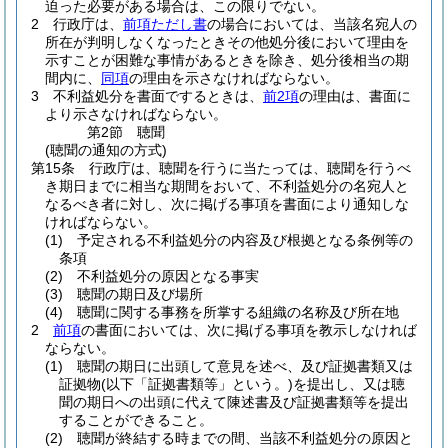
迫った必要がある場合は、この限りでない。
2
行政庁は、
前項ただし書
の場合においては、当該名宛人の
所在が判明しなくなったときその他処分後において理由を
示すことが困難な事情があるときを除き、処分後相当の期
間内に、
同項
の理由を示さなければならない。
3
不利益処分を書面でするときは、
前2項
の理由は、書面に
より示さなければならない。
第2節
聴聞
(聴聞の通知の方式)
第15条
行政庁は、聴聞を行うに当たっては、聴聞を行うべ
き期日までに相当な期間をおいて、不利益処分の名宛人と
なるべき者に対し、次に掲げる事項を書面により通知しな
ければならない。
(1)
予定される不利益処分の内容及び根拠となる条例等の
条項
(2)
不利益処分の原因となる事実
(3)
聴聞の期日及び場所
(4)
聴聞に関する事務を所掌する組織の名称及び所在地
2
前項
の書面においては、次に掲げる事項を教示しなければ
ならない。
(1)
聴聞の期日に出頭して意見を述べ、及び証拠書類又は
証拠物
(以下「証拠書類等」という。)
を提出し、又は聴
聞の期日への出頭に代えて陳述書及び証拠書類等を提出
することができること。
(2)
聴聞が終結する時までの間、当該不利益処分の原因と