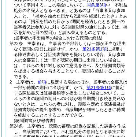
ついて準用する。
この場合において、
同条第3項
中「不利益
処分の名宛人となるべき者」とあるのは「当事者又は参加
人」と、「掲示を始めた日から2週間を経過したとき」とあ
るのは「掲示を始めた日から2週間を経過したとき
(同一の
当事者又は参加人に対する2回目以降の通知にあっては、掲
示を始めた日の翌日)
」と読み替えるものとする。
(当事者の不出頭等の場合における聴聞の終結)
第23条
主宰者は、当事者の全部若しくは一部が正当な理由
なく聴聞の期日に出頭せず、かつ、
第21条第1項
に規定す
る陳述書若しくは証拠書類等を提出しない場合、又は参加
人の全部若しくは一部が聴聞の期日に出頭しない場合に
は、これらの者に対し改めて意見を述べ、及び証拠書類等
を提出する機会を与えることなく、聴聞を終結することが
できる。
2
主宰者は、
前項
に規定する場合のほか、当事者の全部又は
一部が聴聞の期日に出頭せず、かつ、
第21条第1項
に規定
する陳述書又は証拠書類等を提出しない場合において、こ
れらの者の聴聞の期日への出頭が相当期間引き続き見込め
ないときは、これらの者に対し、期限を定めて陳述書及び
証拠書類等の提出を求め、当該期限が到来したときに聴聞
を終結することとすることができる。
(聴聞調書及び報告書)
第24条
主宰者は、聴聞の審理の経過を記載した調書を作成
し、当該調書において、不利益処分の原因となる事実に対