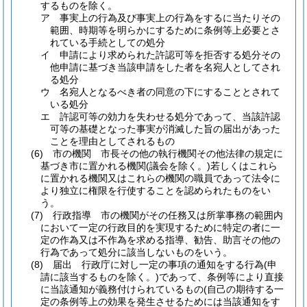
するものを除く。
ア
事実上の行為及び事実上の行為をするに当たりその
範囲、時期等を明らかにするために条例等上必要とさ
れている手続としての処分
イ
申請により求められた許認可等を拒否する処分その
他申請に基づき当該申請をした者を名宛人としてされ
る処分
ウ
名宛人となるべき者の同意の下にすることとされて
いる処分
エ
許認可等の効力を失わせる処分であって、当該許認
可等の基礎となった事実が消滅した旨の届出があった
ことを理由としてされるもの
(6)
市の機関 市長その他の執行機関その他法律の規定に
基づき市に置かれる機関
(議会を除く。)
若しくはこれら
に置かれる機関又はこれらの機関の職員であって法令に
より独立に権限を行使することを認められたものをい
う。
(7)
行政指導 市の機関がその任務又は所掌事務の範囲内
において一定の行政目的を実現するために特定の者に一
定の作為又は不作為を求める指導、勧告、助言その他の
行為であって処分に該当しないものをいう。
(8)
届出 行政庁に対し一定の事項の通知をする行為
(申
請に該当するものを除く。)
であって、条例等により直接
に当該通知が義務付けられているもの
(自己の期待する一
定の条例等上の効果を発生させるためには当該通知をす