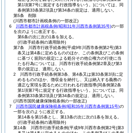
第1項第7号に規定する行政指導をいう。)
については、同
条例第33条第2項及び第34条の規定は、適用しない。
第5条 削除
(川西市都市計画税条例の一部改正)
6
川西市都市計画税条例
(昭和31年川西市条例第35号)
の一部
を次のように改正する。
第6条の次に次の1条を加える。
(行政手続条例の適用除外)
第7条 川西市行政手続条例
(平成9年川西市条例第2号)
第3
条又は第4条に定めるもののほか、この条例及びこの条例
に基づく規則の規定による処分その他公権力の行使に当
たる行為については、川西市行政手続条例第2章及び第3
章の規定は、適用しない。
2 川西市行政手続条例第3条、第4条又は第33条第3項に定
めるもののほか、徴収金を納付し、又は納入する義務の
適正な実現を図るために行われる行政指導
(同条例第2条
第1項第7号に規定する行政指導をいう。)
については、同
条例第33条第2項及び第34条の規定は、適用しない。
(川西市国民健康保険税条例の一部改正)
7
川西市国民健康保険税条例
(昭和35年川西市条例第15号)
の
一部を次のように改正する。
第14条を第15条とし、第13条の次に次の1条を加える。
(行政手続条例の適用除外)
第14条 川西市行政手続条例
(平成9年川西市条例第2号)
第3