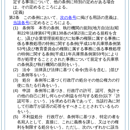
定する事項について、他の条例に特別の定めがある場合
は、その定めるところによる。
(定義)
第2条
この条例において、
次の各号
に掲げる用語の意義は、
当該各号
に定めるところによる。
(1)
条例等 本市の条例、執行機関の規則
(地方自治法
(昭
和22年法律第67号)
第138条の4第2項に定める規程を含
む。)
及び企業管理規程並びに知事の権限に属する事務に
係る事務処理の特例に関する条例
(平成11年兵庫県条例第
53号)
及び教育委員会の権限に属する事務に係る事務処理
の特例に関する条例
(平成11年兵庫県条例第59号)
により
市が処理することとされた事務について規定する兵庫県
の条例及び執行機関の規則をいう。
(2)
法令 法律及び法律に基づく命令
(告示を含む。)
並び
に条例等をいう。
(3)
処分 条例等に基づく行政庁の処分その他公権力の行
使に当たる行為をいう。
(4)
申請 条例等に基づき、行政庁の許可、認可、免許そ
の他の自己に対し何らかの利益を付与する処分
(以下「許
認可等」という。)
を求める行為であって、当該行為に対
して行政庁が諾否の応答をすべきこととされているもの
をいう。
(5)
不利益処分 行政庁が、条例等に基づき、特定の者を
名宛人として、直接に、これに義務を課し、又はその権
利を制限する処分をいう。
ただし、次のいずれかに該当