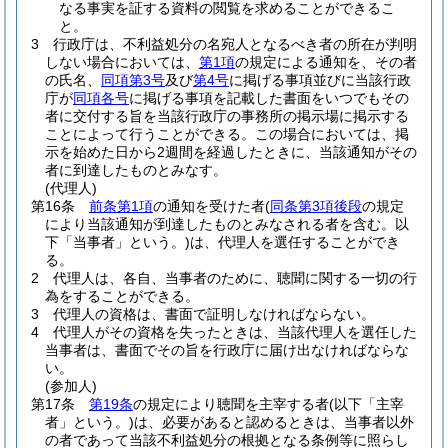
なる事実を証する資料の閲覧を求めることができるこ
と。
3
行政庁は、不利益処分の名宛人となるべき者の所在が判明
しない場合においては、
第1項
の規定による通知を、その者
の氏名、
同項第3号
及び
第4号
に掲げる事項並びに当該行政
庁が
同項各号
に掲げる事項を記載した書面をいつでもその
者に交付する旨を当該行政庁の事務所の掲示場に掲示する
ことによって行うことができる。
この場合においては、掲
示を始めた日から2週間を経過したときに、当該通知がその
者に到達したものとみなす。
(代理人)
第16条
前条第1項
の通知を受けた者
(
同条第3項後段
の規定
により当該通知が到達したものとみなされる者を含む。以
下「当事者」という。)
は、代理人を選任することができ
る。
2
代理人は、各自、当事者のために、聴聞に関する一切の行
為をすることができる。
3
代理人の資格は、書面で証明しなければならない。
4
代理人がその資格を失ったときは、当該代理人を選任した
当事者は、書面でその旨を行政庁に届け出なければならな
い。
(参加人)
第17条
第19条
の規定により聴聞を主宰する者
(以下「主宰
者」という。)
は、必要があると認めるときは、当事者以外
の者であって当該不利益処分の根拠となる条例等に照らし