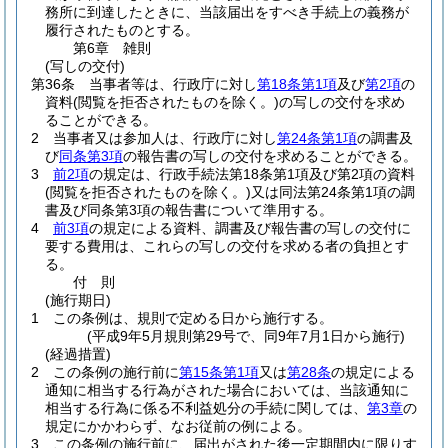
務所に到達したときに、当該届出をすべき手続上の義務が
履行されたものとする。
第6章
雑則
(写しの交付)
第36条
当事者等は、行政庁に対し
第18条第1項
及び
第2項
の
資料
(閲覧を拒否されたものを除く。)
の写しの交付を求め
ることができる。
2
当事者又は参加人は、行政庁に対し
第24条第1項
の調書及
び
同条第3項
の報告書の写しの交付を求めることができる。
3
前2項
の規定は、行政手続法第18条第1項及び第2項の資料
(閲覧を拒否されたものを除く。)
又は同法第24条第1項の調
書及び同条第3項の報告書について準用する。
4
前3項
の規定による資料、調書及び報告書の写しの交付に
要する費用は、これらの写しの交付を求める者の負担とす
る。
付
則
(施行期日)
1
この条例は、規則で定める日から施行する。
(平成9年5月規則第29号で、同9年7月1日から施行)
(経過措置)
2
この条例の施行前に
第15条第1項
又は
第28条
の規定による
通知に相当する行為がされた場合においては、当該通知に
相当する行為に係る不利益処分の手続に関しては、
第3章
の
規定にかかわらず、なお従前の例による。
3
この条例の施行前に、届出がされた後一定期間内に限りす