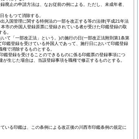
登録廃止の申請方法は、なお従前の例による。
ただし、未成年者、
1日をもつて消除する。
の出入国管理に関する特例法の一部を改正する等の法律
(平成21年法
き本市の外国人登録原票に登録されている者が受けた印鑑登録の取
する。
おいて「一部改正法」という。)
の施行の日
(一部改正法附則第1条第
て印鑑登録を受けている外国人であって、施行日において印鑑登録
職権で消除するものとする。
印鑑登録を受けることのできるものに係る印鑑票の登録事項につ
相違が生じた場合は、当該登録事項を職権で修正するものとする。
けている印鑑は、この条例による改正後の川西市印鑑条例の規定に