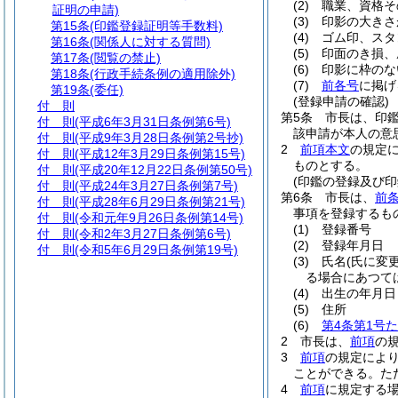
(2)
職業、資格そ
証明の申請)
(3)
印影の大きさ
第15条
(印鑑登録証明等手数料)
(4)
ゴム印、スタ
第16条
(関係人に対する質問)
(5)
印面のき損、
第17条
(閲覧の禁止)
(6)
印影に枠のな
第18条
(行政手続条例の適用除外)
(7)
前各号
に掲げ
第19条
(委任)
(登録申請の確認)
付 則
第5条
市長は、印
付 則
(平成6年3月31日条例第6号)
該申請が本人の意
付 則
(平成9年3月28日条例第2号抄)
2
前項本文
の規定
付 則
(平成12年3月29日条例第15号)
ものとする。
付 則
(平成20年12月22日条例第50号)
(印鑑の登録及び印
付 則
(平成24年3月27日条例第7号)
第6条
市長は、
前
付 則
(平成28年6月29日条例第21号)
事項を登録するも
付 則
(令和元年9月26日条例第14号)
(1)
登録番号
付 則
(令和2年3月27日条例第6号)
(2)
登録年月日
付 則
(令和5年6月29日条例第19号)
(3)
氏名
(氏に変
る場合にあつて
(4)
出生の年月日
(5)
住所
(6)
第4条第1号
2
市長は、
前項
の
3
前項
の規定によ
ことができる。
た
4
前項
に規定する