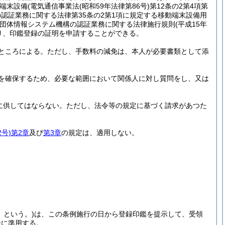
端末設備
(電気通信事業法
(昭和59年法律第86号)
第12条の2第4項第
認証業務に関する法律第35条の2第1項に規定する移動端末設備用
団体情報システム機構の認証業務に関する法律施行規則
(平成15年
り、印鑑登録の証明を申請することができる。
ところによる。
ただし、手数料の減免は、本人が必要書類として添
を確保するため、必要な範囲において関係人に対し質問をし、又は
に供してはならない。
ただし、法令等の規定に基づく請求があつた
号)
第2章
及び
第3章
の規定は、適用しない。
」という。)
は、この条例施行の日から登録印鑑を提示して、受領
合に準用する。