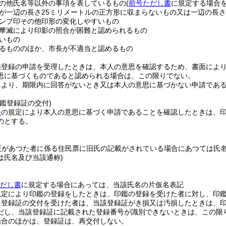
の他氏名等以外の事項を表しているもの
(
前号ただし書
に規定する場合を
が一辺の長さ25ミリメートルの正方形に収まらないもの又は一辺の長さ
ンプ印その他印形の変化しやすいもの
摩滅により印影の照合が困難と認められるもの
いもの
るもののほか、市長が不適当と認めるもの
鑑登録の申請を受理したときは、本人の意思を確認するため、書面によ
思に基づくものであると認められる場合は、この限りでない。
により、期限内に回答がないとき又は本人の意思に基づかない申請であ
鑑登録証の交付)
条
の規定により本人の意思に基づく申請であることを確認したときは、
のとする。
更があつた者に係る住民票に旧氏の記載がされている場合にあつては氏
は氏名及び当該通称)
ただし書
に規定する場合にあっては、当該氏名の片仮名表記
規定により印鑑の登録をしたときは、印鑑の登録を受けた者に対し、印
り登録証の交付を受けた者は、当該登録証がき損又は汚損したときは、
だし、当該登録証に記載された登録番号が識別できないときは、この限
場合のほかは、登録証は、再交付しない。