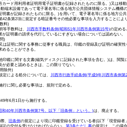
号カード用利用者証明用電子証明書が記録されたものに限る。)
又は移動
移動端末設備であって電子署名等に係る地方公共団体情報システム機構の
証明書が記録されたものに限る。)
を用いて、電子署名等に係る地方公共
第42条第2項に規定する暗証番号その他必要な事項を入力することによ
数料)
明等手数料は、
川西市手数料条例
(昭和51年川西市条例第15号)
の定める
署が証明書の請求を代行しているにすぎない場合については認めない。
問)
又は証明に関する事務に従事する職員は、印鑑の登録及び証明の確実性
求めることができる。
他印鑑に関する文書
(磁気ディスクに記録された事項を含む。)
は、閲覧
長が必要と認めるときは、この限りでない。
用除外)
規定による処分については、
川西市行政手続条例
(平成9年川西市条例第2
施行に関し必要な事項は、規則で定める。
49年6月1日から施行する。
(昭和40年川西市条例第7号。以下「旧条例」という。)
は、廃止する。
の際、
旧条例
の規定により現に印鑑登録を受けている者
(以下「現登録者
録証の交付を受けなければならない。
第3条ただし書
の規定は、この場