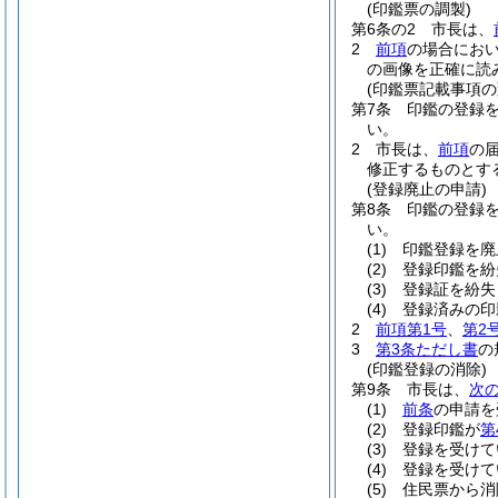
(印鑑票の調製)
第6条の2
市長は、
2
前項
の場合にお
の画像を正確に読
(印鑑票記載事項の
第7条
印鑑の登録
い。
2
市長は、
前項
の
修正するものとす
(登録廃止の申請)
第8条
印鑑の登録
い。
(1)
印鑑登録を廃
(2)
登録印鑑を紛
(3)
登録証を紛失
(4)
登録済みの印
2
前項第1号
、
第2
3
第3条ただし書
の
(印鑑登録の消除)
第9条
市長は、
次
(1)
前条
の申請を
(2)
登録印鑑が
第
(3)
登録を受けて
(4)
登録を受けて
(5)
住民票から消