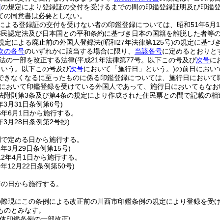
項
の規定により登録証の交付を受けるまでの間の印鑑登録証明及び印鑑
ての同意書は必要としない。
による登録証の交付を受けない者の印鑑登録については、昭和51年6月
難民認定法及び日本国との平和条約に基づき日本の国籍を離脱した者等
規定による廃止前の外国人登録法
(昭和27年法律第125号)
の規定に基づ
次の各号
のいずれかに該当する場合に限り、
当該各号
に定めるとおりと
法の一部を改正する法律
(平成21年法律第77号。以下この号及び
次号
に
をいう。以下この号及び
次号
において「施行日」という。)
の前日におい
できなくなるに至ったものに係る印鑑登録については、施行日において
において印鑑登録を受けている外国人であって、施行日においてもなお
法附則第3条及び第4条の規定により作成された住民票との間で記載の
年3月31日
条例第6号)
6年6月1日から施行する。
年3月28日
条例第2号抄)
則で定める日から施行する。
2年3月29日
条例第15号)
2年4月1日から施行する。
0年12月22日
条例第50号)
布の日から施行する。
の際現にこの条例による改正前の川西市印鑑条例の規定により登録を受
ものとみなす。
体印鑑条例の一部改正)