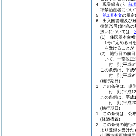
4
現登録者が、
前
準禁治産者につい
5
第3項本文
の規定
6
出入国管理及び
律第79号)
第4条の
扱いについては、
(1)
住民基本台帳
1号に定める日
を受けることが
(2)
施行日の前日
いて、一部改正
付
則
(平成6
この条例は、平成
付
則
(平成9
(施行期日)
1
この条例は、規
付
則
(平成1
この条例は、平成1
付
則
(平成2
(施行期日)
1
この条例は、公
(経過措置)
2
この条例の施行
より登録を受けた
(川西市認可地縁団