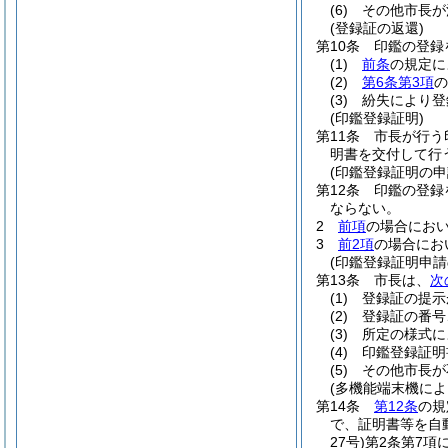
(6)
その他市長が
(登録証の返還)
第10条
印鑑の登録
(1)
前条
の規定に
(2)
第6条第3項
の
(3)
紛失により登
(印鑑登録証明)
第11条
市長が行う
明書を交付して行
(印鑑登録証明の申
第12条
印鑑の登録
ならない。
2
前項
の場合にお
3
前2項
の場合にお
(印鑑登録証明申請
第13条
市長は、
次
(1)
登録証の提示
(2)
登録証の番号
(3)
所定の様式に
(4)
印鑑登録証明
(5)
その他市長が
(多機能端末機によ
第14条
第12条
の規
で、証明書等を自
27号)
第2条第7項