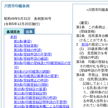
川西市印鑑条例
○川西市印鑑
昭和49年5月31日 条例第36号
(趣旨)
(令和5年12月20日施行)
第1条
この条例は
(登録資格)
条項目次
沿革
第2条
住民基本台
本則
けることができる
第1条
(趣旨)
2
前項
の規定にか
第2条
(登録資格)
(1)
15歳未満の者
第3条
(登録の申請)
(2)
意思能力を有
第4条
(登録申請の不受理)
(登録の申請)
第5条
(登録申請の確認)
第3条
印鑑の登録
第6条
(印鑑の登録及び印鑑登録証の交
その他やむを得な
付)
(登録申請の不受理
第6条の2
(印鑑票の調製)
第4条
市長は、登
第7条
(印鑑票記載事項の変更)
(1)
住民票
(法第
第8条
(登録廃止の申請)
記録しておくこ
第9条
(印鑑登録の消除)
いる氏名
(名の
第10条
(登録証の返還)
う。)
第30条の
第11条
(印鑑登録証明)
の一部を組み合
第12条
(印鑑登録証明の申請)
る外国人住民を
第13条
(印鑑登録証明申請の不受理)
されている印鑑
第14条
(多機能端末機による印鑑登録