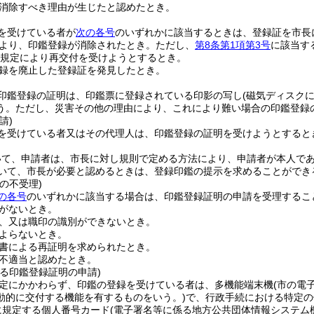
消除すべき理由が生じたと認めたとき。
を受けている者が
次の各号
のいずれかに該当するときは、登録証を市長
より、印鑑登録が消除されたとき。
ただし、
第8条第1項第3号
に該当す
規定により再交付を受けようとするとき。
録を廃止した登録証を発見したとき。
印鑑登録の証明は、印鑑票に登録されている印影の写し
(磁気ディスク
う。
ただし、災害その他の理由により、これにより難い場合の印鑑登録
請)
を受けている者又はその代理人は、印鑑登録の証明を受けようとすると
いて、申請者は、市長に対し規則で定める方法により、申請者が本人で
いて、市長が必要と認めるときは、登録印鑑の提示を求めることができ
の不受理)
の各号
のいずれかに該当する場合は、印鑑登録証明の申請を受理するこ
がないとき。
、又は職印の識別ができないとき。
よらないとき。
書による再証明を求められたとき。
不適当と認めたとき。
る印鑑登録証明の申請)
定にかかわらず、印鑑の登録を受けている者は、多機能端末機
(市の電
動的に交付する機能を有するものをいう。)
で、行政手続における特定の
に規定する個人番号カード
(電子署名等に係る地方公共団体情報システム