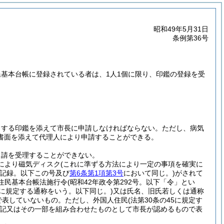
昭和49年5月31日
条例第36号
基本台帳に登録されている者は、1人1個に限り、印鑑の登録を受
とする印鑑を添えて市長に申請しなければならない。
ただし、病気
書面を添えて代理人により申請することができる。
申請を受理することができない。
定により磁気ディスク
(これに準ずる方法により一定の事項を確実に
記録。以下この号及び
第6条第1項第3号
において同じ。)
がされて
(住民基本台帳法施行令
(昭和42年政令第292号。以下「令」とい
1項に規定する通称をいう。以下同じ。)
又は氏名、旧氏若しくは通称
で表していないもの。
ただし、外国人住民
(法第30条の45に規定す
記又はその一部を組み合わせたものとして市長が認めるもので表