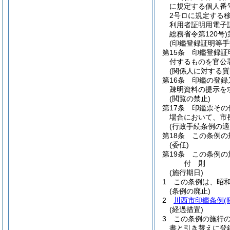
に規定する個人番
2号ロに規定する
利用者証明用電子
総務省令第120号)
(印鑑登録証明等手
第15条
印鑑登録証
付するものを官公
(関係人に対する質
第16条
印鑑の登録
疎明資料の提示を
(閲覧の禁止)
第17条
印鑑票その
場合において、市
(行政手続条例の適
第18条
この条例の
(委任)
第19条
この条例の
付
則
(施行期日)
1
この条例は、昭和
(条例の廃止)
2
川西市印鑑条例
(経過措置)
3
この条例の施行
書と引き替えに登