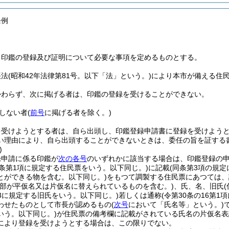
条例
、印鑑の登録及び証明について必要な事項を定めるものとする。
帳法
(昭和42年法律第81号。以下「法」という。)
により本市が備える住民
。
かわらず、次に掲げる者は、印鑑の登録を受けることができない。
しない者
(
前号
に掲げる者を除く。)
を受けようとする者は、自ら出頭し、印鑑登録申請書に登録を受けよう
い理由により、自ら出頭することができないときは、委任の旨を証する
)
録申請に係る印鑑が
次の各号
のいずれかに該当する場合は、印鑑登録の
6条第1項に規定する住民票をいう。以下同じ。)
に記載
(同条第3項の規
とができる物を含む。以下同じ。)
をもつて調製する住民票にあつては、
全部が平仮名又は片仮名に替えられているものを含む。)
、氏、名、旧氏
13に規定する旧氏をいう。以下同じ。)
若しくは通称
(令第30条の16第
わせたものとして市長が認めるもの
(
次号
において「氏名等」という。)
いう。以下同じ。)
が住民票の備考欄に記載がされている氏名の片仮名表
により登録を受けようとする場合は、この限りでない。