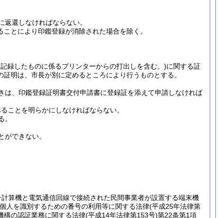
に返還しなければならない。
ることにより印鑑登録が消除された場合を除く。
に記録したものに係るプリンターからの打出しを含む。)
に関する証
の証明は、市長が別に定めるところにより行うものとする。
きは、印鑑登録証明書交付申請書に登録証を添えて申請しなければ
あることを明らかにしなければならない。
る。
とができない。
子計算機と電気通信回線で接続された民間事業者が設置する端末機
個人を識別するための番号の利用等に関する法律
(平成25年法律第
機構の認証業務に関する法律
(平成14年法律第153号)
第22条第1項