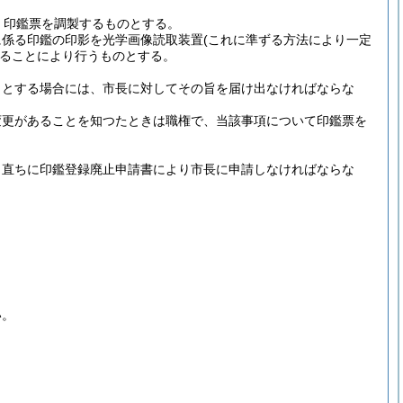
、印鑑票を調製するものとする。
に係る印鑑の印影を光学画像読取装置
(これに準ずる方法により一定
ることにより行うものとする。
うとする場合には、市長に対してその旨を届け出なければならな
変更があることを知つたときは職権で、当該事項について印鑑票を
、直ちに印鑑登録廃止申請書により市長に申請しなければならな
い。