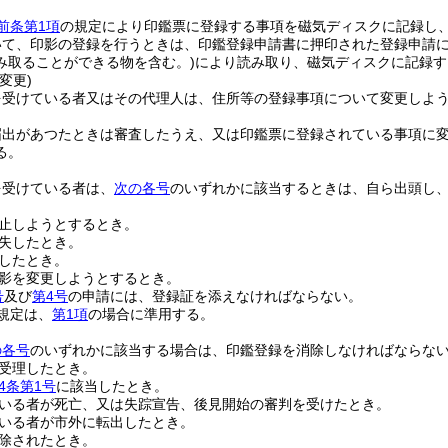
前条第1項
の規定により印鑑票に登録する事項を磁気ディスクに記録し
いて、印影の登録を行うときは、印鑑登録申請書に押印された登録申請
み取ることができる物を含む。)
により読み取り、磁気ディスクに記録す
変更)
を受けている者又はその代理人は、住所等の登録事項について変更しよ
届出があつたときは審査したうえ、又は印鑑票に登録されている事項に
る。
を受けている者は、
次の各号
のいずれかに該当するときは、自ら出頭し
止しようとするとき。
失したとき。
したとき。
影を変更しようとするとき。
号
及び
第4号
の申請には、登録証を添えなければならない。
規定は、
第1項
の場合に準用する。
の各号
のいずれかに該当する場合は、印鑑登録を消除しなければならな
受理したとき。
4条第1号
に該当したとき。
いる者が死亡、又は失踪宣告、後見開始の審判を受けたとき。
いる者が市外に転出したとき。
除されたとき。