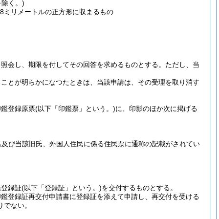
除く。)
8ミリメートルの正方形に収まるもの
り照会し、期限を付してその回答を求めるものとする。
ただし、当
ることが明らかになつたときは、当該申請は、その受理を取り消す
印鑑登録原票
(以下「印鑑票」という。)
に、印影のほか次に掲げる
名及び当該旧氏、外国人住民に係る住民票に通称の記載がされてい
鑑登録証
(以下「登録証」という。)
を交付するものとする。
印鑑登録証再交付申請書に登録証を添えて申請し、再交付を受ける
りでない。