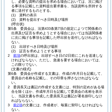
し、必要な資料の提出を求める場合においては、次に掲げ
る事項を記載した資料提出要求書を、当該資料を所持する
者に送付するものとする。
(1)
資料の表示
(2)
資料を提出すべき日時及び場所
(呼出状)
第5条
委員会は、法第433条第7項の規定によつて関係者の
出席及び証言を求めようとする場合においては当該関係者
に次に掲げる事項を記載した呼出状を送付しなければなら
ない。
(1)
出頭すべき日時及び場所
(2)
証言を求めようとする事項
2
前項
の呼出状は、出頭すべき日の2日前にこれを送達しな
ければならない。
ただし、急速を要する場合においては、
この限りでない。
(文書の様式)
第6条
委員会が作成する文書は、作成の年月日を記載して、
委員会の名称を記載し、その印章を押さなければならな
い。
2
委員長又は書記の作成する文書には、特別の定めがある場
合を除くほか、作成年月日を記載して委員会の名称を表示
し、当該文書を作成した委員長又は書記が署名捺印しなけ
ればならない。
3
前2項
の文書には、作成者が、毎葉に契印しなければなら
ない。