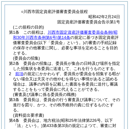
○川西市固定資産評価審査委員会規程
昭和42年2月24日
固定資産評価審査委員会告示第1号
(この規程の目的)
第1条
この規程は、
川西市固定資産評価審査委員会条例
(昭
和30年川西市条例第6号)
第14条
の規定に基づき固定資産評
価審査委員会
(以下「委員会」という。)
の審査の手続記録
の保存その他審査に関し、必要な事項を定めることを目的
とする。
(委員会の招集)
第2条
委員会の招集は、委員長が集合の日時及び場所を指定
した招集状を各委員に送達して、これを行うものとする。
2
前項
の規定にかかわらず、委員長が委員会を招集する暇が
ない場合又は天災その他やむを得ない事情があると認める
場合は、議事の内容を記載した書面を各委員に送付し審議
することをもって委員会に代えることができる。
(審査及び議事に係る委員長の職務)
第3条
委員長は、委員会の行う審査及び議事について、その
進行を図り、かつ、その秩序維持の責に任ずるものとす
る。
(資料提出要求書)
第4条
委員会は、地方税法
(昭和25年法律第226号。以下
「法」という。)
第433条第3項の規定によつて、審査に対