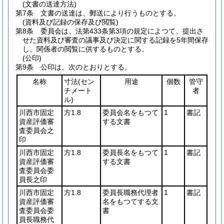
(文書の送達方法)
第7条
文書の送達は、郵送により行うものとする。
(資料及び記録の保存及び閲覧)
第8条
委員会は、法第433条第3項の規定によつて、提出さ
せた資料及び審査の議事及び決定に関する記録を5年間保存
し、関係者の閲覧に供するものとする。
(公印)
第9条
公印は、次のとおりとする。
名称
寸法
(セン
用途
個数
管守
チメート
者
ル)
川西市固定
方1.8
委員会名をもつて
1
書記
資産評価審
する文書
査委員会之
印
川西市固定
方1.8
委員長名をもつて
1
書記
資産評価審
する文書
査委員会委
員長之印
川西市固定
方1.8
委員長職務代理者
1
書記
資産評価審
名をもつてする文
査委員会委
書
員長職務代