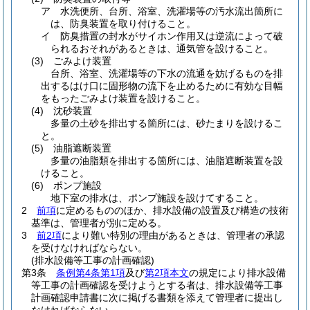
ア
水洗便所、台所、浴室、洗濯場等の汚水流出箇所に
は、防臭装置を取り付けること。
イ
防臭措置の封水がサイホン作用又は逆流によって破
られるおそれがあるときは、通気管を設けること。
(3)
ごみよけ装置
台所、浴室、洗濯場等の下水の流通を妨げるものを排
出するはけ口に固形物の流下を止めるために有効な目幅
をもったごみよけ装置を設けること。
(4)
沈砂装置
多量の土砂を排出する箇所には、砂たまりを設けるこ
と。
(5)
油脂遮断装置
多量の油脂類を排出する箇所には、油脂遮断装置を設
けること。
(6)
ポンプ施設
地下室の排水は、ポンプ施設を設けてすること。
2
前項
に定めるもののほか、排水設備の設置及び構造の技術
基準は、管理者が別に定める。
3
前2項
により難い特別の理由があるときは、管理者の承認
を受けなければならない。
(排水設備等工事の計画確認)
第3条
条例第4条第1項
及び
第2項本文
の規定により排水設備
等工事の計画確認を受けようとする者は、排水設備等工事
計画確認申請書に次に掲げる書類を添えて管理者に提出し