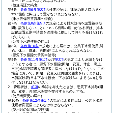
事完了届によらなければならない。
(検査済証の掲出)
第6条
条例第6条第2項
の検査済証は、建物の出入口の見や
すい箇所に掲出して置かなければならない。
(排水設備設置義務の特例)
第7条
条例第8条第5項
の規定により排水設備を設置義務期
間に設置しないことについて相当の理由がある者は、排水
設備設置延期申請書を管理者に提出して許可を受けなけれ
ばならない。
(公共下水道使用の届出)
第8条
条例第10条
の規定による届出は、公共下水道使用
(開
始、休止、廃止、再開)
届によらなければならない。
(悪質下水排除の承認申請等)
第9条
条例第11条第1項
及び
第2項
の規定により承認を受け
ようとする者は、悪質下水排除
(開始、変更、休止、廃止、
再開)
承認申請書を管理者に提出しなければならない。
この
場合において、開始、変更又は再開の届出を行うときは、
水質試験表
(日本下水道協会、下水試験法によるもの)
を添
付しなければならない。
2
管理者は、
前項
の承認を与えたときは、悪質下水排除
(開
始、変更、再開)
承認書を交付するものとする。
(使用者変更の届出)
第10条
条例第12条第1項
の規定による届出は、公共下水道
使用者変更届によらなければならない。
(使用月の始期及び終期)