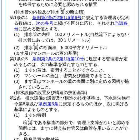
を確保するために必要と認められる措置
きょ
(排水管の内径及び排水
の断面積)
渠
第1条の4
条例第2条の2第1項第6号
に規定する管理者が定め
る数値は、
次の各号
に掲げる区分に応じ、それぞれ
当該各
号
に定める数値とする。
(1)
排水管の内径 100ミリメートル
(自然流下によらない
排水管にあっては、30ミリメートル)
きょ
(2)
排水
の断面積 5,000平方ミリメートル
渠
(ます及びマンホールの蓋の基準)
第1条の5
条例第2条の2第1項第10号
に規定する管理者が定
めるものは、次の基準を満たすものとする。
(1)
ますの蓋は、密閉することができること。
(2)
マンホールの蓋は、密閉及び施錠できること。
(3)
ます又はマンホールの蓋の表面に別に定める図柄が施
されていること。
(排水設備の設置及び構造の技術基準)
第2条
排水設備の設置及び構造の技術基準は、下水道法施行
令第8条及び
条例第3条
に規定するもののほか、次に掲げる
基準によるものとする。
(1)
ますの特例
きょ
暗
である構造の部分で、管理上支障がないと認める
渠
箇所には、ますに替え枝付管又は曲管を用いることがで
きる。
(2)
防臭装置の取付等