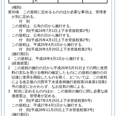
(補則)
第30条
この規程に定めるもののほか必要な事項は、管理者
が別に定める。
付
則
この規程は、公布の日から施行する。
付
則
(平成24年7月1日
上下水管規程第2号)
この規程は、公布の日から施行する。
付
則
(平成25年4月1日
上下水管規程第2号)
この規程は、平成25年4月1日から施行する。
付
則
(平成26年3月20日
上下水管規程第2号)
(施行期日)
1
この規程は、平成26年4月1日から施行する。
(経過措置)
2
この規程の施行の日から平成26年5月31日までの間に使用
料の支払を受ける権利の確定したもの
(この規程の施行の日
以後に使用を開始したものを除く。)
については、この規程
による改正後の川西市下水道条例施行規程第16条第1項第1
号の規定にかかわらず、なお従前の例による。
3
前項に定めるもののほか、この規程の施行に関し必要な経
過措置は、管理者が定める。
付
則
(平成27年3月25日
上下水管規程第5号)
この規程は、平成27年4月1日から施行する。
付
則
(平成28年11月25日
上下水管規程第3号)
(施行期日)