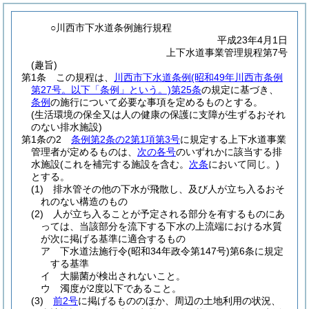
○川西市下水道条例施行規程
平成23年4月1日
上下水道事業管理規程第7号
(趣旨)
第1条
この規程は、
川西市下水道条例
(昭和49年川西市条例
第27号。以下「条例」という。)
第25条
の規定に基づき、
条例
の施行について必要な事項を定めるものとする。
(生活環境の保全又は人の健康の保護に支障が生ずるおそれ
のない排水施設)
第1条の2
条例第2条の2第1項第3号
に規定する上下水道事業
管理者が定めるものは、
次の各号
のいずれかに該当する排
水施設
(これを補完する施設を含む。
次条
において同じ。)
とする。
(1)
排水管その他の下水が飛散し、及び人が立ち入るおそ
れのない構造のもの
(2)
人が立ち入ることが予定される部分を有するものにあ
っては、当該部分を流下する下水の上流端における水質
が次に掲げる基準に適合するもの
ア
下水道法施行令
(昭和34年政令第147号)
第6条に規定
する基準
イ
大腸菌が検出されないこと。
ウ
濁度が2度以下であること。
(3)
前2号
に掲げるもののほか、周辺の土地利用の状況、