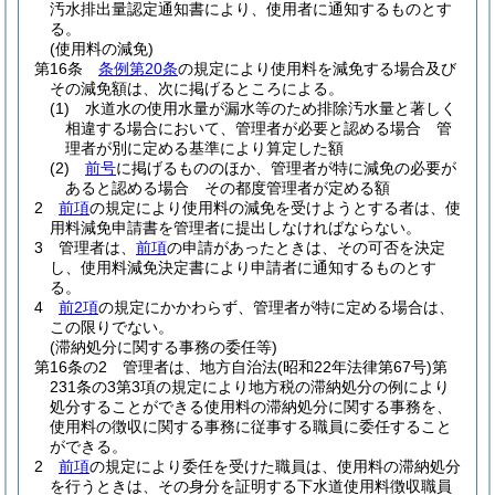
汚水排出量認定通知書により、使用者に通知するものとす
る。
(使用料の減免)
第16条
条例第20条
の規定により使用料を減免する場合及び
その減免額は、次に掲げるところによる。
(1)
水道水の使用水量が漏水等のため排除汚水量と著しく
相違する場合において、管理者が必要と認める場合 管
理者が別に定める基準により算定した額
(2)
前号
に掲げるもののほか、管理者が特に減免の必要が
あると認める場合 その都度管理者が定める額
2
前項
の規定により使用料の減免を受けようとする者は、使
用料減免申請書を管理者に提出しなければならない。
3
管理者は、
前項
の申請があったときは、その可否を決定
し、使用料減免決定書により申請者に通知するものとす
る。
4
前2項
の規定にかかわらず、管理者が特に定める場合は、
この限りでない。
(滞納処分に関する事務の委任等)
第16条の2
管理者は、地方自治法
(昭和22年法律第67号)
第
231条の3第3項の規定により地方税の滞納処分の例により
処分することができる使用料の滞納処分に関する事務を、
使用料の徴収に関する事務に従事する職員に委任すること
ができる。
2
前項
の規定により委任を受けた職員は、使用料の滞納処分
を行うときは、その身分を証明する下水道使用料徴収職員