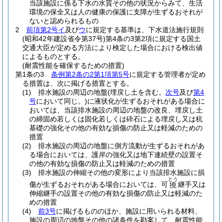
当該施設に係る下水の水質その他の状況からみて、生活
環境の保全又は人の健康の保護に支障が生ずるおそれが
ないと認められるもの
2
前項第2号イ
及び
ウ
に規定する基準は、下水道法施行規則
(昭和42年建設省令第37号)
第4条の3第2項に規定する国土
交通大臣が定める方法により検定した場合における検出値
によるものとする。
(耐震性能を確保するための措置)
第1条の3
条例第2条の2第1項第5号
に規定する管理者が定め
る措置は、次に掲げる措置とする。
(1)
排水施設の周辺の地盤
(埋戻し土を含む。
次号
及び
第4
号
において同じ。)
に液状化が生ずるおそれがある場合に
おいては、当該排水施設の周辺の地盤の改良、埋戻し土
の締固め若しくは固化若しくは砕石による埋戻し又は杭
基礎の強化その他の有効な損傷の防止又は軽減のための
措置
(2)
排水施設の周辺の地盤に側方流動が生ずるおそれがあ
る場合においては、護岸の強化又は地下連続壁の設置そ
の他の有効な損傷の防止又は軽減のための措置
(3)
排水施設の伸縮その他の変形により当該排水施設に損
とう
傷が生ずるおそれがある場合においては、可
継手又は
撓
伸縮継手の設置その他の有効な損傷の防止又は軽減のた
めの措置
(4)
前3号
に掲げるもののほか、施設に用いられる材料、
施設の周辺の地盤その他の諸条件を勘案して、耐震性能