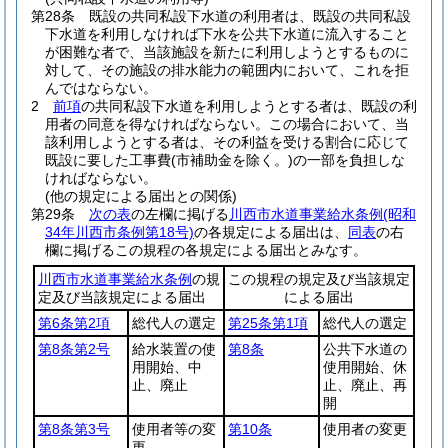
第28条
既設の共同私設下水道の利用者は、既設の共同私設
下水道を利用しなければ下水を公共下水道に流入すること
が困難な者で、当該施設を新たに利用しようとするものに
対して、その施設の排水能力の範囲内において、これを拒
んではならない。
2
前項
の共同私設下水道を利用しようとする者は、既設の利
用者の同意を得なければならない。
この場合において、当
該利用しようとする者は、その利益を受ける割合に応じて
既設に要した工事費
(市補助金を除く。)
の一部を負担しな
ければならない。
(他の規定による届出との関係)
第29条
次の表
の左欄に掲げる
川西市水道事業給水条例
(昭和
34年川西市条例第18号)
の各規定による届出は、
同表
の右
欄に掲げるこの規程の各規定による届出とみなす。
川西市水道事業給水条例
の規
この規程の規定及び当該規定
定及び当該規定による届出
による届出
第6条第2項
総代人の選定
第25条第1項
総代人の選定
第8条第2号
給水装置の使
第8条
公共下水道の
用開始、中
使用開始、休
止、廃止
止、廃止、再
開
第8条第3号
使用者等の変
第10条
使用者の変更
更