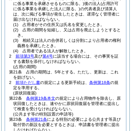
に係る事業を承継させるものに限る。)
後の法人
(占用許可
に係る事業を承継した法人に限る。)
の代表者及び清算人
は、次に掲げる事項が発生したときは、遅滞なく管理者に
届け出なければならない。
(1)
占用者がその住所又は氏名を変更したとき。
(2)
占用の期間を短縮し、又は占用を廃止しようとすると
き。
(3)
相続又は法人の合併若しくは分割により占用者の権利
義務を承継したとき。
(4)
占用者である法人が解散したとき。
2
前項第3号
及び
第4号
に該当する場合には、その事実を証
する書類を添付しなければならない。
(占用の期間)
第21条
占用の期間は、5年とする。
ただし、更新は、これ
を妨げない。
2
前項ただし書
の規定による更新手続は、
条例第18条
の規
定を準用する。
(原状回復届)
第22条
条例第19条本文
の規定により占用物件を除去し、原
状回復したときは、速やかに原状回復届を管理者に提出し
て検査を受けなければならない。
(公共ます等の特別設置の申請等)
第23条
条例第21条
による特別の必要による公共ます等及び
取付管の新設を必要とするときは、申請書を管理者に提出
しなければならない。