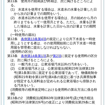
第11条
使用月の始期及び終期は、次に掲げるところによ
る。
(1)
水道水を使用する場合は、水道水の水量を計量した日
から次の計量までの期間をいう。
(2)
水道水以外の水を使用する場合は、月の始めから月の
終りまでをもって一使用月とする。
ただし、水量を計算
した場合は、水量を計算した日から次の計量までの期間
をいう。
(一時使用の届出)
第12条
条例第13条第4項
の規定により公共下水道を一時使
用しようとする者は、その使用開始前に公共下水道一時使
用届を管理者に提出しなければならない。
(使用料の区分)
第13条
条例第14条第1項
及び
第2項
に規定する使用料の区分
は、次に掲げるところによる。
(1)
一般汚水とは、公衆浴場汚水以外の汚水をいう。
(2)
公衆浴場汚水とは、公衆浴場法
(昭和23年法律第139
号)
第1条第1項に規定する公衆浴場であって、物価統制令
(昭和21年勅令第118号)
第4条の規定に基づき兵庫県知事
が指定する入浴料金が定められる公衆浴場から排除され
る汚水をいう。
(消費税等の税率改定時における使用料の算出方法に係る特
例)
第13条の2
消費税法
(昭和63年法律第108号)
及び地方税法
(昭和25年法律第226号)
の改正により消費税法第29条に規