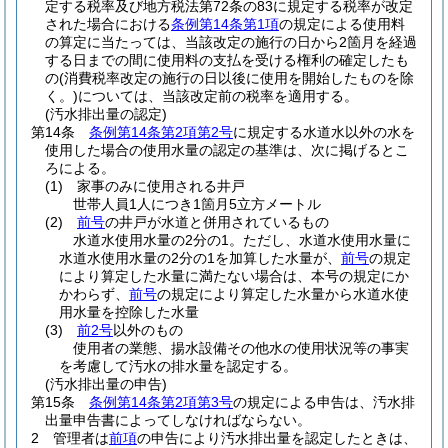
定する税率及び地方税法第72条の83に規定する税率が改定
された場合における
条例第14条第1項
の規定による使用料
の算定に当たっては、当該改定の施行の日から2箇月を経過
する日までの間に使用料の支払を受ける権利の確定したも
の
(消費税率改定の施行の日以後に使用を開始したものを除
く。)
については、当該改定前の税率を適用する。
(汚水排出量の認定)
第14条
条例第14条第2項第2号
に規定する水道水以外の水を
使用した場合の使用水量の認定の基準は、次に掲げるとこ
ろによる。
(1)
家事のみに使用される井戸
世帯人員1人につき1箇月5立方メートル
(2)
前号
の井戸が水道と併用されているもの
水道水使用水量の2分の1。ただし、水道水使用水量に
水道水使用水量の2分の1を加算した水量が、
前号
の規定
により算定した水量に満たない場合は、本号の規定にか
かわらず、
前号
の規定により算定した水量から水道水使
用水量を控除した水量
(3)
前2号
以外のもの
使用者の業態、揚水設備その他水の使用状況等の事実
を考慮して汚水の排水量を認定する。
(汚水排出量の申告)
第15条
条例第14条第2項第3号
の規定による申告は、汚水排
出量申告書によってしなければならない。
2
管理者は
前項
の申告により汚水排出量を認定したときは、