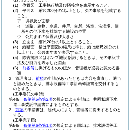
なければならない。
(1)
位置図 工事施行地及び隣接地を表示すること。
(2)
平面図 縮尺200分の1以上とし、次の事項を記載する
こと。
ア
境界及び面積
イ
道路、建物、水道、井戸、台所、浴室、洗濯場、便
所その他下水を排除する施設の位置
ウ
公共ますの位置及び大きさ
(3)
立面図 縮尺20分の1以上とすること。
(4)
縦断面 横は平面図の縮尺に準じ、縦は縮尺20分の1
以上とし、公共ますまで表示すること。
(5)
除害施設又はポンプ施設を設けるときは、その形状寸
法及び能力を表示した図面
(6)
前各号
に掲げるもののほか、管理者が必要と認める書
類
2
管理者は、
前項
の申請があったときは内容を審査し、適当
と認めたときは、排水設備等工事計画確認書を交付するも
のとする。
(工事委託の申請)
第4条
条例第5条第2項
の規定による申請は、共同私設下水
道工事委託申請書によるものとする。
2
前項
の申請書は、総代人により、管理者に提出するものと
する。
(工事完了届)
第5条
条例第6条第1項
の規定による届出は、排水設備等工