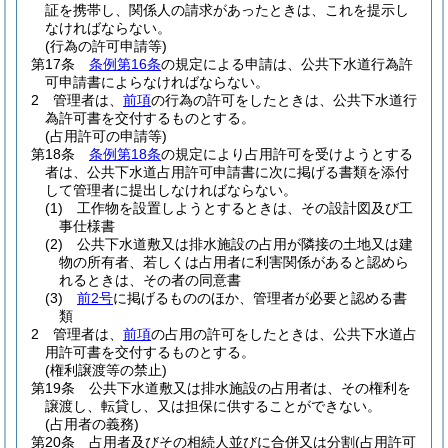
証を携帯し、関係人の請求があったときは、これを提示し
なければならない。
(行為の許可申請等)
第17条
条例第16条
の規定による申請は、公共下水道行為許
可申請書によらなければならない。
2
管理者は、
前項
の行為の許可をしたときは、公共下水道行
為許可書を交付するものとする。
(占用許可の申請等)
第18条
条例第18条
の規定により占用許可を受けようとする
者は、公共下水道占用許可申請書に次に掲げる書類を添付
して管理者に提出しなければならない。
(1)
工作物を設置しようとするときは、その設計図及び工
事仕様書
(2)
公共下水道敷又は排水施設の占用が隣接の土地又は建
物の所有者、若しくは占用者に利害関係があると認めら
れるときは、その者の同意書
(3)
前2号
に掲げるもののほか、管理者が必要と認める書
類
2
管理者は、
前項
の占用の許可をしたときは、公共下水道占
用許可書を交付するものとする。
(権利譲渡等の禁止)
第19条
公共下水道敷又は排水施設の占用者は、その権利を
譲渡し、転貸し、又は担保に供することができない。
(占用者の義務)
第20条
占用者及びその相続人並びに合併又は分割
(占用許可