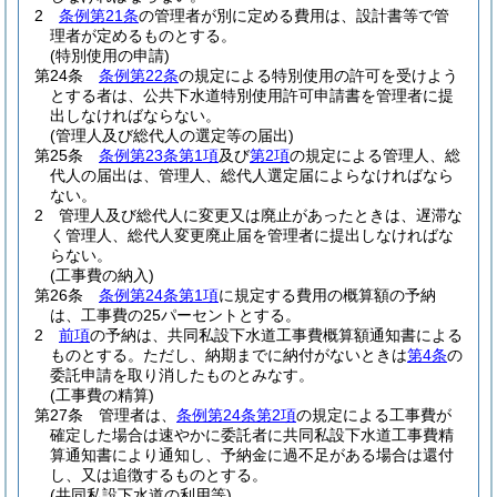
2
条例第21条
の管理者が別に定める費用は、設計書等で管
理者が定めるものとする。
(特別使用の申請)
第24条
条例第22条
の規定による特別使用の許可を受けよう
とする者は、公共下水道特別使用許可申請書を管理者に提
出しなければならない。
(管理人及び総代人の選定等の届出)
第25条
条例第23条第1項
及び
第2項
の規定による管理人、総
代人の届出は、管理人、総代人選定届によらなければなら
ない。
2
管理人及び総代人に変更又は廃止があったときは、遅滞な
く管理人、総代人変更廃止届を管理者に提出しなければな
らない。
(工事費の納入)
第26条
条例第24条第1項
に規定する費用の概算額の予納
は、工事費の25パーセントとする。
2
前項
の予納は、共同私設下水道工事費概算額通知書による
ものとする。
ただし、納期までに納付がないときは
第4条
の
委託申請を取り消したものとみなす。
(工事費の精算)
第27条
管理者は、
条例第24条第2項
の規定による工事費が
確定した場合は速やかに委託者に共同私設下水道工事費精
算通知書により通知し、予納金に過不足がある場合は還付
し、又は追徴するものとする。
(共同私設下水道の利用等)