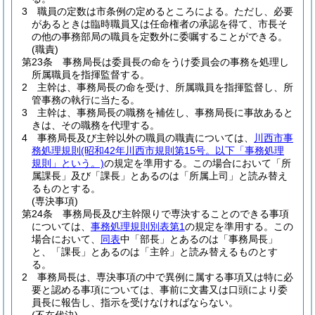
3
職員の定数は市条例の定めるところによる。
ただし、必要
があるときは臨時職員又は任命権者の承認を得て、市長そ
の他の事務部局の職員を定数外に委嘱することができる。
(職責)
第23条
事務局長は委員長の命をうけ委員会の事務を処理し
所属職員を指揮監督する。
2
主幹は、事務局長の命を受け、所属職員を指揮監督し、所
管事務の執行に当たる。
3
主幹は、事務局長の職務を補佐し、事務局長に事故あると
きは、その職務を代理する。
4
事務局長及び主幹以外の職員の職責については、
川西市事
務処理規則
(昭和42年川西市規則第15号。以下「事務処理
規則」という。)
の規定を準用する。
この場合において「所
属課長」及び「課長」とあるのは「所属上司」と読み替え
るものとする。
(専決事項)
第24条
事務局長及び主幹限りで専決することのできる事項
については、
事務処理規則別表第1
の規定を準用する。
この
場合において、
同表
中「部長」とあるのは「事務局長」
と、「課長」とあるのは「主幹」と読み替えるものとす
る。
2
事務局長は、専決事項の中で異例に属する事項又は特に必
要と認める事項については、事前に文書又は口頭により委
員長に報告し、指示を受けなければならない。