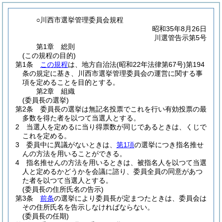
○川西市選挙管理委員会規程
昭和35年8月26日
川選管告示第5号
第1章
総則
(この規程の目的)
第1条
この規程
は、地方自治法
(昭和22年法律第67号)
第194
条の規定に基き、川西市選挙管理委員会の運営に関する事
項を定めることを目的とする。
第2章
組織
(委員長の選挙)
第2条
委員長の選挙は無記名投票でこれを行い有効投票の最
多数を得た者を以つて当選人とする。
2
当選人を定めるに当り得票数が同じであるときは、くじで
これを定める。
3
委員中に異議がないときは、
第1項
の選挙につき指名推せ
んの方法を用いることができる。
4
指名推せんの方法を用いるときは、被指名人を以つて当選
人と定めるかどうかを会議に諮り、委員全員の同意があつ
た者を以つて当選人とする。
(委員長の住所氏名の告示)
第3条
前条
の選挙により委員長が定まつたときは、委員会は
その住所氏名を告示しなければならない。
(委員長の任期)