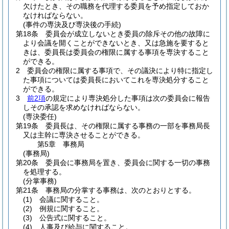
欠けたとき、その職務を代理する委員を予め指定しておか
なければならない。
(事件の専決及び専決後の手続)
第18条
委員会が成立しないとき委員の除斥その他の故障に
より会議を開くことができないとき、又は急施を要すると
きは、委員長は委員会の権限に属する事項を専決すること
ができる。
2
委員会の権限に属する事項で、その議決により特に指定し
た事項については委員長においてこれを専決処分すること
ができる。
3
前2項
の規定により専決処分した事項は次の委員会に報告
しその承認を求めなければならない。
(専決委任)
第19条
委員長は、その権限に属する事務の一部を事務局長
又は主幹に専決させることができる。
第5章
事務局
(事務局)
第20条
委員会に事務局を置き、委員会に関する一切の事務
を処理する。
(分掌事務)
第21条
事務局の分掌する事務は、次のとおりとする。
(1)
会議に関すること。
(2)
例規に関すること。
(3)
公告式に関すること。
(4)
人事及び給与に関すること。