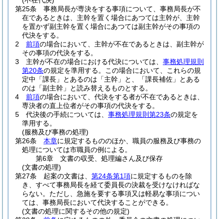
(不在代決)
第25条
事務局長が専決をする事項について、事務局長が不
在であるときは、主幹を置く場合にあつては主幹が、主幹
を置かず副主幹を置く場合にあつては副主幹がその事項の
代決をする。
2
前項
の場合において、主幹が不在であるときは、副主幹が
その事項の代決をする。
3
主幹が不在の場合における代決については、
事務処理規則
第20条
の規定を準用する。
この場合において、これらの規
定中「課長」とあるのは「主幹」と、「課長補佐」とある
のは「副主幹」と読み替えるものとする。
4
前項
の場合において、代決をする者が不在であるときは、
専決者の直上位者がその事項の代決をする。
5
代決後の手続については、
事務処理規則第23条
の規定を
準用する。
(服務及び事務の処理)
第26条
本章
に規定するもののほか、職員の服務及び事務の
処理については市職員の例による。
第6章
文書の収受、処理編さん及び保存
(文書の処理)
第27条
起案の文書は、
第24条第1項
に規定するものを除
き、すべて事務局長を経て委員長の決裁を受けなければな
らない。
ただし、急施を要する事項又は軽易な事項につい
ては、事務局長において代決することができる。
(文書の処理に関するその他の規定)