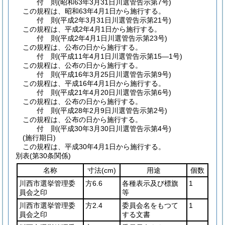
付
則
(昭和63年3月31日
川選管告示第7号)
この規程は、昭和63年4月1日から施行する。
付
則
(平成2年3月31日
川選管告示第21号)
この規程は、平成2年4月1日から施行する。
付
則
(平成2年4月1日
川選管告示第23号)
この規程は、公布の日から施行する。
付
則
(平成11年4月1日
川選管告示第15―1号)
この規程は、公布の日から施行する。
付
則
(平成16年3月25日
川選管告示第9号)
この規程は、平成16年4月1日から施行する。
付
則
(平成21年4月20日
川選管告示第6号)
この規程は、公布の日から施行する。
付
則
(平成28年2月9日
川選管告示第2号)
この規程は、公布の日から施行する。
付
則
(平成30年3月30日
川選管告示第4号)
(施行期日)
この規程は、平成30年4月1日から施行する。
別表
(第30条関係)
名称
寸法
(cm)
用途
個数
川西市選挙管理委
方6.6
各種表示及び標旗
1
員会之印
等
川西市選挙管理委
方2.4
委員会名をもつて
1
員会之印
する文書