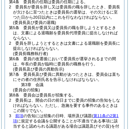
第4条
委員長の任期は委員の任期による。
2
委員長が委員を辞し又は委員長の職を辞したとき、委員長
が欠けるに至つたときは委員長の選挙は、その欠けるに至
つた日から20日以内にこれを行なわなければならない。
(委員長及び委員の退職)
第5条
委員長が委員又は委員長の職を辞しようとするとき
は、文書による退職願を委員長代理委員に提出しなければ
ならない。
2
委員を辞しようとするときは文書による退職願を委員長に
提出しなければならない。
(委員長職務執行者)
第6条
委員の改選後において委員長が選挙されるまでの間
は、年長の委員が臨時に委員長の職務を行う。
(委員長及び委員の異動告示)
第7条
委員長及び委員に異動があつたときは、委員会は直ち
にその者の住所氏名を告示しなければならない。
第3章
会議
(委員会の招集)
第8条
委員会は委員長が招集する。
2
委員長は、開会の日の前日までに委員の招集の告知をしな
ければならない。
ただし、急施を要する事件のあるときは
この限りでない。
3
前項
の告知には招集の日時、場所及び議題
(
第11条の2第1
項
に規定する会議を公開することが不適当である事項に該
当すると認められる議題がある場合は議題及びその旨)
を付