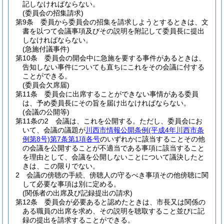
記しなければならない。
(委員会の招集請求)
第9条
委員から委員会の招集を請求しようとするときは、文
書を以つて会議事項及びその説明を附記して委員長に提出
しなければならない。
(急施付議事件)
第10条
委員会の開会中に急施を要する事件があるときは、
告知しない事件についても直ちにこれをその会議に付する
ことができる。
(委員会欠席届)
第11条
委員会に出席することができない事情がある委員
は、予め委員長にその旨を届け出なければならない。
(会議の公開等)
第11条の2
会議は、これを公開する。
ただし、委員会にお
いて、会議の議題が
川西市情報公開条例
(平成4年川西市条
例第8号)
第7条第1項各号
のいずれかに該当することその他
の会議を公開することが不適当である事項に該当すること
を理由として、会議を公開しないことについて議決したと
きは、この限りでない。
2
会議の傍聴の手続、傍聴人の守るべき事項その他傍聴に関
して必要な事項は別に定める。
(関係者の出席及び記録提出の請求)
第12条
委員会が必要あると認めたときは、市長又は関係の
ある職員の出席を求め、その説明を聴取すること並びに記
録の提出を請求することができる。