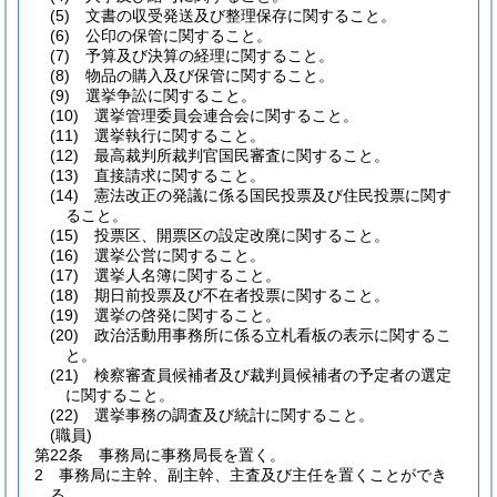
(5)
文書の収受発送及び整理保存に関すること。
(6)
公印の保管に関すること。
(7)
予算及び決算の経理に関すること。
(8)
物品の購入及び保管に関すること。
(9)
選挙争訟に関すること。
(10)
選挙管理委員会連合会に関すること。
(11)
選挙執行に関すること。
(12)
最高裁判所裁判官国民審査に関すること。
(13)
直接請求に関すること。
(14)
憲法改正の発議に係る国民投票及び住民投票に関す
ること。
(15)
投票区、開票区の設定改廃に関すること。
(16)
選挙公営に関すること。
(17)
選挙人名簿に関すること。
(18)
期日前投票及び不在者投票に関すること。
(19)
選挙の啓発に関すること。
(20)
政治活動用事務所に係る立札看板の表示に関するこ
と。
(21)
検察審査員候補者及び裁判員候補者の予定者の選定
に関すること。
(22)
選挙事務の調査及び統計に関すること。
(職員)
第22条
事務局に事務局長を置く。
2
事務局に主幹、副主幹、主査及び主任を置くことができ
る。