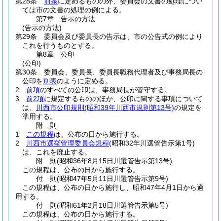
第28条
前条
に定めるものの外、委員会の文書の処理につい
ては市の文書の処理の例による。
第7章
告示の方法
(告示の方法)
第29条
委員会及び委員長の告示は、市の公告式の例により
これを行うものとする。
第8章
公印
(公印)
第30条
委員会、委員長、委員長職務代理者及び事務局長の
公印を
別表
のように定める。
2
前項
のすべての公印は、事務局長が管守する。
3
前2項
に規定するもののほか、公印に関する事項について
は、
川西市公印規則
(昭和39年川西市規則第13号)
の規定を
準用する。
附
則
1
この規程
は、公布の日から施行する。
2
川西市選挙管理委員会規程
(昭和32年川選管告示第1号)
は、これを廃止する。
附
則
(昭和36年8月15日
川選管告示第13号)
この規程は、公布の日から施行する。
付
則
(昭和47年5月11日
川選管告示第9号)
この規程は、公布の日から施行し、昭和47年4月1日から適
用する。
付
則
(昭和61年2月18日
川選管告示第5号)
この規程は、公布の日から施行する。