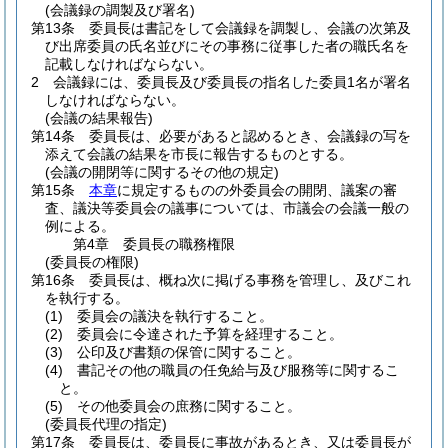
(会議録の調製及び署名)
第13条
委員長は書記をして会議録を調製し、会議の次第及
び出席委員の氏名並びにその事務に従事した者の職氏名を
記載しなければならない。
2
会議録には、委員長及び委員長の指名した委員1名が署名
しなければならない。
(会議の結果報告)
第14条
委員長は、必要があると認めるとき、会議録の写を
添えて会議の結果を市長に報告するものとする。
(会議の開閉等に関するその他の規定)
第15条
本章
に規定するものの外委員会の開閉、議案の審
査、議決等委員会の議事については、市議会の会議一般の
例による。
第4章
委員長の職務権限
(委員長の権限)
第16条
委員長は、概ね次に掲げる事務を管理し、及びこれ
を執行する。
(1)
委員会の議決を執行すること。
(2)
委員会に令達された予算を経理すること。
(3)
公印及び書類の保管に関すること。
(4)
書記その他の職員の任免給与及び服務等に関するこ
と。
(5)
その他委員会の庶務に関すること。
(委員長代理の指定)
第17条
委員長は、委員長に事故があるとき、又は委員長が