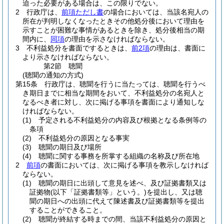
迫った必要がある場合は、この限りでない。
2
行政庁は、
前項ただし書
の場合においては、当該名宛人の
所在が判明しなくなったときその他処分後において理由を
示すことが困難な事情があるときを除き、処分後相当の期
間内に、
同項
の理由を示さなければならない。
3
不利益処分を書面でするときは、
前2項
の理由は、書面に
より示さなければならない。
第2節
聴聞
(聴聞の通知の方式)
第15条
行政庁は、聴聞を行うに当たっては、聴聞を行うべ
き期日までに相当な期間をおいて、不利益処分の名宛人と
なるべき者に対し、次に掲げる事項を書面により通知しな
ければならない。
(1)
予定される不利益処分の内容及び根拠となる条例等の
条項
(2)
不利益処分の原因となる事実
(3)
聴聞の期日及び場所
(4)
聴聞に関する事務を所掌する組織の名称及び所在地
2
前項
の書面においては、次に掲げる事項を教示しなければ
ならない。
(1)
聴聞の期日に出頭して意見を述べ、及び証拠書類又は
証拠物
(以下「証拠書類等」という。)
を提出し、又は聴
聞の期日への出頭に代えて陳述書及び証拠書類等を提出
することができること。
(2)
聴聞が終結する時までの間、当該不利益処分の原因と