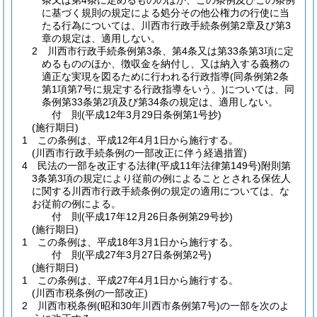
条又は第4条に定めるもののほか、この条例及びこの条例
に基づく規則の規定による処分その他公権力の行使に当
たる行為については、川西市行政手続条例第2章及び第3
章の規定は、適用しない。
2 川西市行政手続条例第3条、第4条又は第33条第3項に定
めるもののほか、徴収金を納付し、又は納入する義務の
適正な実現を図るために行われる行政指導
(同条例第2条
第1項第7号に規定する行政指導をいう。)
については、同
条例第33条第2項及び第34条の規定は、適用しない。
付
則
(平成12年3月29日
条例第1号抄)
(施行期日)
1
この条例は、平成12年4月1日から施行する。
(川西市行政手続条例の一部改正に伴う経過措置)
4
民法の一部を改正する法律
(平成11年法律第149号)
附則第
3条第3項の規定により従前の例によることとされる保佐人
に関する川西市行政手続条例の規定の適用については、な
お従前の例による。
付
則
(平成17年12月26日
条例第29号抄)
(施行期日)
1
この条例は、平成18年3月1日から施行する。
付
則
(平成27年3月27日
条例第2号)
(施行期日)
1
この条例は、平成27年4月1日から施行する。
(川西市税条例の一部改正)
2
川西市税条例
(昭和30年川西市条例第7号)
の一部を次のよ