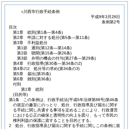
○川西市行政手続条例
平成9年3月28日
条例第2号
目次
第1章
総則
(第1条―第4条)
第2章
申請に対する処分
(第5条―第11条)
第3章
不利益処分
第1節
通則
(第12条―第14条)
第2節
聴聞
(第15条―第26条)
第3節
弁明の機会の付与
(第27条―第29条)
第4章
行政指導
(第30条―第34条の2)
第4章の2
処分等の求め
(第34条の3)
第5章
届出
(第35条)
第6章
雑則
(第36条)
付則
第1章
総則
(目的等)
第1条
この条例は、行政手続法
(平成5年法律第88号)
第46条
の規定の趣旨にのっとり、処分、行政指導及び届出に関す
る手続に関し共通する事項を定めることにより、行政運営
における公正の確保と透明性の向上を図り、もって市民の
権利利益の保護に資することを目的とする。
2
処分、行政指導及び届出に関する手続に関しこの条例に規