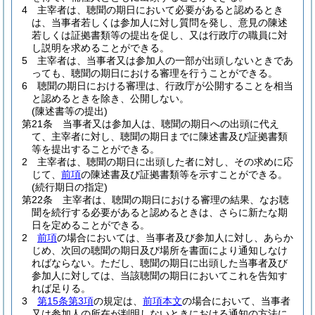
4
主宰者は、聴聞の期日において必要があると認めるとき
は、当事者若しくは参加人に対し質問を発し、意見の陳述
若しくは証拠書類等の提出を促し、又は行政庁の職員に対
し説明を求めることができる。
5
主宰者は、当事者又は参加人の一部が出頭しないときであ
っても、聴聞の期日における審理を行うことができる。
6
聴聞の期日における審理は、行政庁が公開することを相当
と認めるときを除き、公開しない。
(陳述書等の提出)
第21条
当事者又は参加人は、聴聞の期日への出頭に代え
て、主宰者に対し、聴聞の期日までに陳述書及び証拠書類
等を提出することができる。
2
主宰者は、聴聞の期日に出頭した者に対し、その求めに応
じて、
前項
の陳述書及び証拠書類等を示すことができる。
(続行期日の指定)
第22条
主宰者は、聴聞の期日における審理の結果、なお聴
聞を続行する必要があると認めるときは、さらに新たな期
日を定めることができる。
2
前項
の場合においては、当事者及び参加人に対し、あらか
じめ、次回の聴聞の期日及び場所を書面により通知しなけ
ればならない。
ただし、聴聞の期日に出頭した当事者及び
参加人に対しては、当該聴聞の期日においてこれを告知す
れば足りる。
3
第15条第3項
の規定は、
前項本文
の場合において、当事者
又は参加人の所在が判明しないときにおける通知の方法に