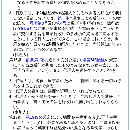
なる事実を証する資料の閲覧を求めることができるこ
と。
3
行政庁は、不利益処分の名宛人となるべき者の所在が判明
しない場合においては、
第1項
の規定による通知を、その者
の氏名、
同項第3号
及び
第4号
に掲げる事項並びに当該行政
庁が
同項各号
に掲げる事項を記載した書面をいつでもその
者に交付する旨を当該行政庁の事務所の掲示場に掲示する
ことによって行うことができる。
この場合においては、掲
示を始めた日から2週間を経過したときに、当該通知がその
者に到達したものとみなす。
(代理人)
第16条
前条第1項
の通知を受けた者
(
同条第3項後段
の規定
により当該通知が到達したものとみなされる者を含む。以
下「当事者」という。)
は、代理人を選任することができ
る。
2
代理人は、各自、当事者のために、聴聞に関する一切の行
為をすることができる。
3
代理人の資格は、書面で証明しなければならない。
4
代理人がその資格を失ったときは、当該代理人を選任した
当事者は、書面でその旨を行政庁に届け出なければならな
い。
(参加人)
第17条
第19条
の規定により聴聞を主宰する者
(以下「主宰
者」という。)
は、必要があると認めるときは、当事者以外
の者であって当該不利益処分の根拠となる条例等に照らし