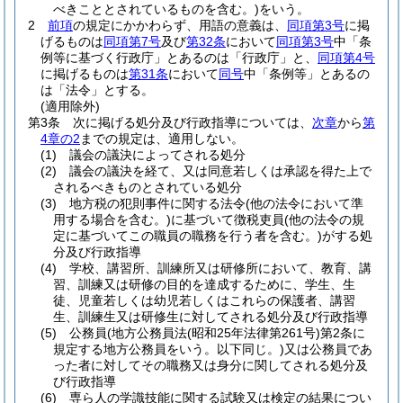
べきこととされているものを含む。)
をいう。
2
前項
の規定にかかわらず、用語の意義は、
同項第3号
に掲
げるものは
同項第7号
及び
第32条
において
同項第3号
中「条
例等に基づく行政庁」とあるのは「行政庁」と、
同項第4号
に掲げるものは
第31条
において
同号
中「条例等」とあるの
は「法令」とする。
(適用除外)
第3条
次に掲げる処分及び行政指導については、
次章
から
第
4章の2
までの規定は、適用しない。
(1)
議会の議決によってされる処分
(2)
議会の議決を経て、又は同意若しくは承認を得た上で
されるべきものとされている処分
(3)
地方税の犯則事件に関する法令
(他の法令において準
用する場合を含む。)
に基づいて徴税吏員
(他の法令の規
定に基づいてこの職員の職務を行う者を含む。)
がする処
分及び行政指導
(4)
学校、講習所、訓練所又は研修所において、教育、講
習、訓練又は研修の目的を達成するために、学生、生
徒、児童若しくは幼児若しくはこれらの保護者、講習
生、訓練生又は研修生に対してされる処分及び行政指導
(5)
公務員
(地方公務員法
(昭和25年法律第261号)
第2条に
規定する地方公務員をいう。以下同じ。)
又は公務員であ
った者に対してその職務又は身分に関してされる処分及
び行政指導
(6)
専ら人の学識技能に関する試験又は検定の結果につい