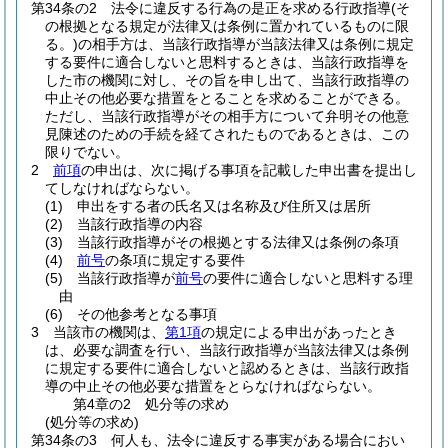
第34条の2
法令に違反する行為の是正を求める行政指導
(そ
の根拠となる規定が法律又は条例に置かれているものに限
る。)
の相手方は、当該行政指導が当該法律又は条例に規定
する要件に適合しないと思料するときは、当該行政指導を
した市の機関に対し、その旨を申し出て、当該行政指導の
中止その他必要な措置をとることを求めることができる。
ただし、当該行政指導がその相手方について弁明その他意
見陳述のための手続を経てされたものであるときは、この
限りでない。
2
前項
の申出は、次に掲げる事項を記載した申出書を提出し
てしなければならない。
(1)
申出をする者の氏名又は名称及び住所又は居所
(2)
当該行政指導の内容
(3)
当該行政指導がその根拠とする法律又は条例の条項
(4)
前号
の条項に規定する要件
(5)
当該行政指導が
前号
の要件に適合しないと思料する理
由
(6)
その他参考となる事項
3
当該市の機関は、
第1項
の規定による申出があったとき
は、必要な調査を行い、当該行政指導が当該法律又は条例
に規定する要件に適合しないと認めるときは、当該行政指
導の中止その他必要な措置をとらなければならない。
第4章の2
処分等の求め
(処分等の求め)
第34条の3
何人も、法令に違反する事実がある場合におい