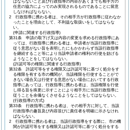
はならないこと及び行政指導の内容があくまでも相手方の
任意の協力によってのみ実現されるものであることに留意
しなければならない。
2
行政指導に携わる者は、その相手方が行政指導に従わなか
ったことを理由として、不利益な取扱いをしてはならな
い。
(申請に関連する行政指導)
第31条
申請の取下げ又は内容の変更を求める行政指導にあ
っては、行政指導に携わる者は、申請者が当該行政指導に
従う意思がない旨を表明したにもかかわらず当該行政指導
を継続すること等により当該申請者の権利の行使を妨げる
ようなことをしてはならない。
(許認可等の権限に関連する行政指導)
第32条
許認可等をする権限又は許認可等に基づく処分をす
る権限を有する市の機関が、当該権限を行使することがで
きない場合又は行使する意思がない場合においてする行政
指導にあっては、行政指導に携わる者は、当該権限を行使
し得る旨を殊更に示すことにより相手方に当該行政指導に
従うことを余儀なくさせるようなことをしてはならない。
(行政指導の方式)
第33条
行政指導に携わる者は、その相手方に対して、当該
行政指導の趣旨及び内容並びに責任者を明確に示さなけれ
ばならない。
2
行政指導に携わる者は、当該行政指導をする際に、市の機
関が許認可等をする権限又は許認可等に基づく処分をする