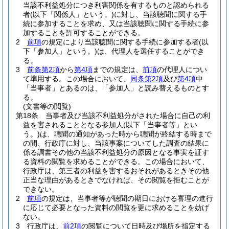
当該不利益処分につき利害関係を有するものと認められる
者
(以下「関係人」という。)
に対し、当該聴聞に関する手
続に参加することを求め、又は当該聴聞に関する手続に参
加することを許可することができる。
2
前項
の規定により当該聴聞に関する手続に参加する者
(以
下「参加人」という。)
は、代理人を選任することができ
る。
3
前条第2項
から
第4項
までの規定は、
前項
の代理人につい
て準用する。
この場合において、
同条第2項
及び
第4項
中
「当事者」とあるのは、「参加人」と読み替えるものとす
る。
(文書等の閲覧)
第18条
当事者及び当該不利益処分がされた場合に自己の利
益を害されることとなる参加人
(以下「当事者等」とい
う。)
は、聴聞の通知があった時から聴聞が終結する時まで
の間、行政庁に対し、当該事案についてした調査の結果に
係る調書その他の当該不利益処分の原因となる事実を証す
る資料の閲覧を求めることができる。
この場合において、
行政庁は、第三者の利益を害するおそれがあるときその他
正当な理由があるときでなければ、その閲覧を拒むことが
できない。
2
前項
の規定は、当事者等が聴聞の期日における審理の進行
に応じて必要となった資料の閲覧を更に求めることを妨げ
ない。
3
行政庁は、
前2項
の閲覧について日時及び場所を指定する