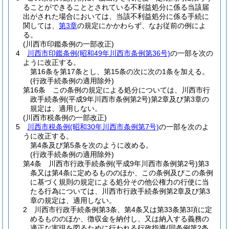
ることができることとされている不利益処分に係る当該届
出がされた場合においては、当該不利益処分に係る手続に
関しては、
第3章
の規定にかかわらず、なお従前の例によ
る。
(川西市印鑑条例の一部改正)
4
川西市印鑑条例
(昭和49年川西市条例第36号)
の一部を次の
ように改正する。
第16条を第17条とし、第15条の次に次の1条を加える。
(行政手続条例の適用除外)
第16条 この条例の規定による処分については、川西市行
政手続条例
(平成9年川西市条例第2号)
第2章及び第3章の
規定は、適用しない。
(川西市税条例の一部改正)
5
川西市税条例
(昭和30年川西市条例第7号)
の一部を次のよ
うに改正する。
第4条及び第5条を次のように改める。
(行政手続条例の適用除外)
第4条 川西市行政手続条例
(平成9年川西市条例第2号)
第3
条又は第4条に定めるもののほか、この条例及びこの条例
に基づく規則の規定による処分その他公権力の行使に当
たる行為については、川西市行政手続条例第2章及び第3
章の規定は、適用しない。
2 川西市行政手続条例第3条、第4条又は第33条第3項に定
めるもののほか、徴収金を納付し、又は納入する義務の
適正な実現を図るために行われる行政指導
(同条例第2条