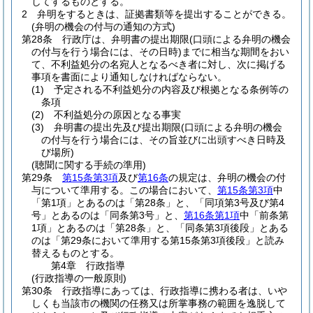
してするものとする。
2
弁明をするときは、証拠書類等を提出することができる。
(弁明の機会の付与の通知の方式)
第28条
行政庁は、弁明書の提出期限
(口頭による弁明の機会
の付与を行う場合には、その日時)
までに相当な期間をおい
て、不利益処分の名宛人となるべき者に対し、次に掲げる
事項を書面により通知しなければならない。
(1)
予定される不利益処分の内容及び根拠となる条例等の
条項
(2)
不利益処分の原因となる事実
(3)
弁明書の提出先及び提出期限
(口頭による弁明の機会
の付与を行う場合には、その旨並びに出頭すべき日時及
び場所)
(聴聞に関する手続の準用)
第29条
第15条第3項
及び
第16条
の規定は、弁明の機会の付
与について準用する。
この場合において、
第15条第3項
中
「第1項」とあるのは「第28条」と、「同項第3号及び第4
号」とあるのは「同条第3号」と、
第16条第1項
中「前条第
1項」とあるのは「第28条」と、「同条第3項後段」とある
のは「第29条において準用する第15条第3項後段」と読み
替えるものとする。
第4章
行政指導
(行政指導の一般原則)
第30条
行政指導にあっては、行政指導に携わる者は、いや
しくも当該市の機関の任務又は所掌事務の範囲を逸脱して