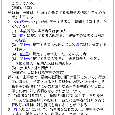
ことができる。
(聴聞の主宰)
第19条
聴聞は、行政庁が指名する職員その他規則で定める
者が主宰する。
2
次の各号
のいずれかに該当する者は、聴聞を主宰すること
ができない。
(1)
当該聴聞の当事者又は参加人
(2)
前号
に規定する者の配偶者、4親等内の親族又は同居
の親族
(3)
第1号
に規定する者の代理人又は
次条第3項
に規定する
補佐人
(4)
前3号
に規定する者であったことのある者
(5)
第1号
に規定する者の後見人、後見監督人、保佐人、
保佐監督人、補助人又は補助監督人
(6)
参加人以外の関係人
(聴聞の期日における審理の方式)
第20条
主宰者は、最初の聴聞の期日の冒頭において、行政
庁の職員に、予定される不利益処分の内容及び根拠となる
条例等の条項並びにその原因となる事実を聴聞の期日に出
頭した者に対し説明させなければならない。
2
当事者又は参加人は、聴聞の期日に出頭して、意見を述
べ、及び証拠書類等を提出し、並びに主宰者の許可を得て
行政庁の職員に対し質問を発することができる。
3
前項
の場合において、当事者又は参加人は、主宰者の許可
を得て、補佐人とともに出頭することができる。