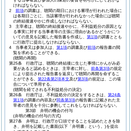
する当事者及び参加人の陳述の要旨を明らかにしておかな
ければならない。
2
前項
の調書は、聴聞の期日における審理が行われた場合に
は各期日ごとに、当該審理が行われなかった場合には聴聞
の終結後速やかに作成しなければならない。
3
主宰者は、聴聞の終結後速やかに、不利益処分の原因とな
る事実に対する当事者等の主張に理由があるかどうかにつ
いての意見を記載した報告書を作成し、
第1項
の調書ととも
に行政庁に提出しなければならない。
4
当事者又は参加人は、
第1項
の調書及び
前項
の報告書の閲
覧を求めることができる。
(聴聞の再開)
第25条
行政庁は、聴聞の終結後に生じた事情にかんがみ必
要があると認めるときは、主宰者に対し、
前条第3項
の規定
により提出された報告書を返戻して聴聞の再開を命ずるこ
とができる。
第22条第2項本文
及び
第3項
の規定は、この場
合について準用する。
(聴聞を経てされる不利益処分の決定)
第26条
行政庁は、不利益処分の決定をするときは、
第24条
第1項
の調書の内容及び
同条第3項
の報告書に記載された主
宰者の意見を十分に参酌してこれをしなければならない。
第3節
弁明の機会の付与
(弁明の機会の付与の方式)
第27条
弁明は、行政庁が口頭ですることを認めたときを除
き、弁明を記載した書面
(以下「弁明書」という。)
を提出