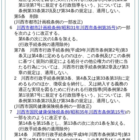
第1項第7号に規定する行政指導をいう。)
については、同
条例第33条第2項及び第34条の規定は、適用しない。
第5条 削除
(川西市都市計画税条例の一部改正)
6
川西市都市計画税条例
(昭和31年川西市条例第35号)
の一部
を次のように改正する。
第6条の次に次の1条を加える。
(行政手続条例の適用除外)
第7条 川西市行政手続条例
(平成9年川西市条例第2号)
第3
条又は第4条に定めるもののほか、この条例及びこの条例
に基づく規則の規定による処分その他公権力の行使に当
たる行為については、川西市行政手続条例第2章及び第3
章の規定は、適用しない。
2 川西市行政手続条例第3条、第4条又は第33条第3項に定
めるもののほか、徴収金を納付し、又は納入する義務の
適正な実現を図るために行われる行政指導
(同条例第2条
第1項第7号に規定する行政指導をいう。)
については、同
条例第33条第2項及び第34条の規定は、適用しない。
(川西市国民健康保険税条例の一部改正)
7
川西市国民健康保険税条例
(昭和35年川西市条例第15号)
の
一部を次のように改正する。
第14条を第15条とし、第13条の次に次の1条を加える。
(行政手続条例の適用除外)
第14条 川西市行政手続条例
(平成9年川西市条例第2号)
第3