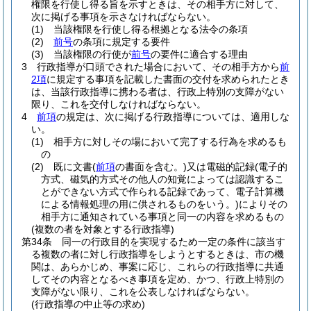
権限を行使し得る旨を示すときは、その相手方に対して、
次に掲げる事項を示さなければならない。
(1)
当該権限を行使し得る根拠となる法令の条項
(2)
前号
の条項に規定する要件
(3)
当該権限の行使が
前号
の要件に適合する理由
3
行政指導が口頭でされた場合において、その相手方から
前
2項
に規定する事項を記載した書面の交付を求められたとき
は、当該行政指導に携わる者は、行政上特別の支障がない
限り、これを交付しなければならない。
4
前項
の規定は、次に掲げる行政指導については、適用しな
い。
(1)
相手方に対しその場において完了する行為を求めるも
の
(2)
既に文書
(
前項
の書面を含む。)
又は電磁的記録
(電子的
方式、磁気的方式その他人の知覚によっては認識するこ
とができない方式で作られる記録であって、電子計算機
による情報処理の用に供されるものをいう。)
によりその
相手方に通知されている事項と同一の内容を求めるもの
(複数の者を対象とする行政指導)
第34条
同一の行政目的を実現するため一定の条件に該当す
る複数の者に対し行政指導をしようとするときは、市の機
関は、あらかじめ、事案に応じ、これらの行政指導に共通
してその内容となるべき事項を定め、かつ、行政上特別の
支障がない限り、これを公表しなければならない。
(行政指導の中止等の求め)