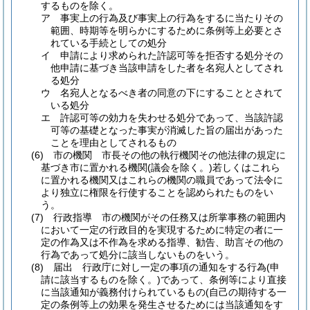
するものを除く。
ア
事実上の行為及び事実上の行為をするに当たりその
範囲、時期等を明らかにするために条例等上必要とさ
れている手続としての処分
イ
申請により求められた許認可等を拒否する処分その
他申請に基づき当該申請をした者を名宛人としてされ
る処分
ウ
名宛人となるべき者の同意の下にすることとされて
いる処分
エ
許認可等の効力を失わせる処分であって、当該許認
可等の基礎となった事実が消滅した旨の届出があった
ことを理由としてされるもの
(6)
市の機関 市長その他の執行機関その他法律の規定に
基づき市に置かれる機関
(議会を除く。)
若しくはこれら
に置かれる機関又はこれらの機関の職員であって法令に
より独立に権限を行使することを認められたものをい
う。
(7)
行政指導 市の機関がその任務又は所掌事務の範囲内
において一定の行政目的を実現するために特定の者に一
定の作為又は不作為を求める指導、勧告、助言その他の
行為であって処分に該当しないものをいう。
(8)
届出 行政庁に対し一定の事項の通知をする行為
(申
請に該当するものを除く。)
であって、条例等により直接
に当該通知が義務付けられているもの
(自己の期待する一
定の条例等上の効果を発生させるためには当該通知をす