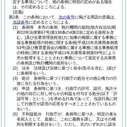
定する事項について、他の条例に特別の定めがある場合
は、その定めるところによる。
(定義)
第2条
この条例において、
次の各号
に掲げる用語の意義は、
当該各号
に定めるところによる。
(1)
条例等 本市の条例、執行機関の規則
(地方自治法
(昭
和22年法律第67号)
第138条の4第2項に定める規程を含
む。)
及び企業管理規程並びに知事の権限に属する事務に
係る事務処理の特例に関する条例
(平成11年兵庫県条例第
53号)
及び教育委員会の権限に属する事務に係る事務処理
の特例に関する条例
(平成11年兵庫県条例第59号)
により
市が処理することとされた事務について規定する兵庫県
の条例及び執行機関の規則をいう。
(2)
法令 法律及び法律に基づく命令
(告示を含む。)
並び
に条例等をいう。
(3)
処分 条例等に基づく行政庁の処分その他公権力の行
使に当たる行為をいう。
(4)
申請 条例等に基づき、行政庁の許可、認可、免許そ
の他の自己に対し何らかの利益を付与する処分
(以下「許
認可等」という。)
を求める行為であって、当該行為に対
して行政庁が諾否の応答をすべきこととされているもの
をいう。
(5)
不利益処分 行政庁が、条例等に基づき、特定の者を
名宛人として、直接に、これに義務を課し、又はその権
利を制限する処分をいう。
ただし、次のいずれかに該当