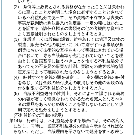
いとき。
(2)
条例等上必要とされる資格がなかったこと又は失われ
るに至ったことが判明した場合に必ずすることとされて
いる不利益処分であって、その資格の不存在又は喪失の
事実が裁判所の判決書又は決定書、一定の職に就いたこ
とを証する当該任命権者の書類その他の客観的な資料に
より直接証明されたものをしようとするとき。
(3)
施設若しくは設備の設置、維持若しくは管理又は物の
製造、販売その他の取扱いについて遵守すべき事項が条
例等において技術的な基準をもって明確にされている場
合において、専ら当該基準が充足されていないことを理
由として当該基準に従うべきことを命ずる不利益処分で
あってその不充足の事実が計測、実験その他客観的な認
定方法によって確認されたものをしようとするとき。
(4)
納付すべき金銭の額を確定し、一定の額の金銭の納付
を命じ、又は金銭の給付決定の取消しその他の金銭の給
付を制限する不利益処分をしようとするとき。
(5)
当該不利益処分の性質上、それによって課される義務
の内容が著しく軽微なものであるため名宛人となるべき
者の意見をあらかじめ聴くことを要しないものとして規
則で定める処分をしようとするとき。
(不利益処分の理由の提示)
第14条
行政庁は、不利益処分をする場合には、その名宛人
に対し、同時に、当該不利益処分の理由を示さなければな
らない。
ただし、当該理由を示さないで処分をすべき差し