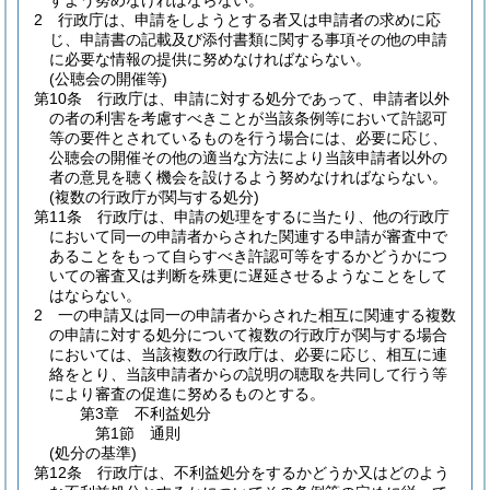
すよう努めなければならない。
2
行政庁は、申請をしようとする者又は申請者の求めに応
じ、申請書の記載及び添付書類に関する事項その他の申請
に必要な情報の提供に努めなければならない。
(公聴会の開催等)
第10条
行政庁は、申請に対する処分であって、申請者以外
の者の利害を考慮すべきことが当該条例等において許認可
等の要件とされているものを行う場合には、必要に応じ、
公聴会の開催その他の適当な方法により当該申請者以外の
者の意見を聴く機会を設けるよう努めなければならない。
(複数の行政庁が関与する処分)
第11条
行政庁は、申請の処理をするに当たり、他の行政庁
において同一の申請者からされた関連する申請が審査中で
あることをもって自らすべき許認可等をするかどうかにつ
いての審査又は判断を殊更に遅延させるようなことをして
はならない。
2
一の申請又は同一の申請者からされた相互に関連する複数
の申請に対する処分について複数の行政庁が関与する場合
においては、当該複数の行政庁は、必要に応じ、相互に連
絡をとり、当該申請者からの説明の聴取を共同して行う等
により審査の促進に努めるものとする。
第3章
不利益処分
第1節
通則
(処分の基準)
第12条
行政庁は、不利益処分をするかどうか又はどのよう