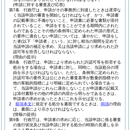
(申請に対する審査及び応答)
第7条
行政庁は、申請がその事務所に到達したときは遅滞な
く当該申請の審査を開始しなければならず、かつ、申請書
の記載事項に不備がないこと、申請書に必要な書類が添付
されていること、申請をすることができる期間内にされた
ものであることその他の条例等に定められた申請の形式上
の要件に適合しない申請については、速やかに、申請をし
た者
(以下「申請者」という。)
に対し相当の期間を定めて
当該申請の補正を求め、又は当該申請により求められた許
認可等を拒否しなければならない。
(理由の提示)
第8条
行政庁は、申請により求められた許認可等を拒否する
処分をする場合は、申請者に対し、同時に、当該処分の理
由を示さなければならない。
ただし、条例等に定められた
許認可等の要件又は公にされた審査基準が数量的指標その
他の客観的指標により明確に定められている場合であっ
て、当該申請がこれらに適合しないことが申請書の記載又
は添付書類その他の申請の内容から明らかであるときは、
申請者の求めがあったときにこれを示せば足りる。
2
前項本文
に規定する処分を書面でするときは、
同項
の理由
は、書面により示さなければならない。
(情報の提供)
第9条
行政庁は、申請者の求めに応じ、当該申請に係る審査
の進行状況及び当該申請に対する処分の時期の見通しを示