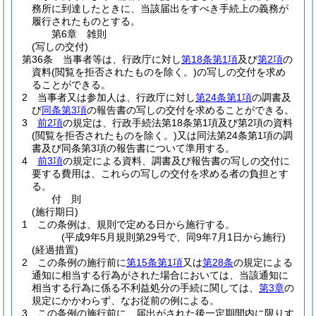
務所に到達したときに、当該届出をすべき手続上の義務が
履行されたものとする。
第6章
雑則
(写しの交付)
第36条
当事者等は、行政庁に対し
第18条第1項
及び
第2項
の
資料
(閲覧を拒否されたものを除く。)
の写しの交付を求め
ることができる。
2
当事者又は参加人は、行政庁に対し
第24条第1項
の調書及
び
同条第3項
の報告書の写しの交付を求めることができる。
3
前2項
の規定は、行政手続法第18条第1項及び第2項の資料
(閲覧を拒否されたものを除く。)
又は同法第24条第1項の調
書及び同条第3項の報告書について準用する。
4
前3項
の規定による資料、調書及び報告書の写しの交付に
要する費用は、これらの写しの交付を求める者の負担とす
る。
付
則
(施行期日)
1
この条例は、規則で定める日から施行する。
(平成9年5月規則第29号で、同9年7月1日から施行)
(経過措置)
2
この条例の施行前に
第15条第1項
又は
第28条
の規定による
通知に相当する行為がされた場合においては、当該通知に
相当する行為に係る不利益処分の手続に関しては、
第3章
の
規定にかかわらず、なお従前の例による。
3
この条例の施行前に、届出がされた後一定期間内に限りす