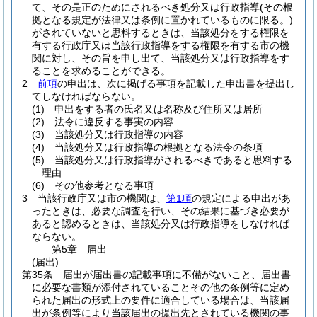
て、その是正のためにされるべき処分又は行政指導
(その根
拠となる規定が法律又は条例に置かれているものに限る。)
がされていないと思料するときは、当該処分をする権限を
有する行政庁又は当該行政指導をする権限を有する市の機
関に対し、その旨を申し出て、当該処分又は行政指導をす
ることを求めることができる。
2
前項
の申出は、次に掲げる事項を記載した申出書を提出し
てしなければならない。
(1)
申出をする者の氏名又は名称及び住所又は居所
(2)
法令に違反する事実の内容
(3)
当該処分又は行政指導の内容
(4)
当該処分又は行政指導の根拠となる法令の条項
(5)
当該処分又は行政指導がされるべきであると思料する
理由
(6)
その他参考となる事項
3
当該行政庁又は市の機関は、
第1項
の規定による申出があ
ったときは、必要な調査を行い、その結果に基づき必要が
あると認めるときは、当該処分又は行政指導をしなければ
ならない。
第5章
届出
(届出)
第35条
届出が届出書の記載事項に不備がないこと、届出書
に必要な書類が添付されていることその他の条例等に定め
られた届出の形式上の要件に適合している場合は、当該届
出が条例等により当該届出の提出先とされている機関の事