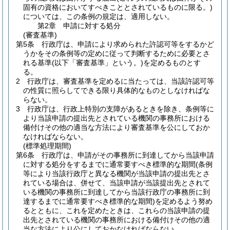
固有の資格においてすべきこととされているものに限る。)
については、この条例の規定は、適用しない。
第2章
申請に対する処分
(審査基準)
第5条
行政庁は、申請により求められた許認可等をするかど
うかをその条例等の定めに従って判断するために必要とさ
れる基準
(以下「審査基準」という。)
を定めるものとす
る。
2
行政庁は、審査基準を定めるに当たっては、当該許認可等
の性質に照らしてできる限り具体的なものとしなければな
らない。
3
行政庁は、行政上特別の支障があるときを除き、条例等に
より当該申請の提出先とされている機関の事務所における
備付けその他の適当な方法により審査基準を公にしておか
なければならない。
(標準処理期間)
第6条
行政庁は、申請がその事務所に到達してから当該申請
に対する処分をするまでに通常要すべき標準的な期間
(条例
等により当該行政庁と異なる機関が当該申請の提出先とさ
れている場合は、併せて、当該申請が当該提出先とされて
いる機関の事務所に到達してから当該行政庁の事務所に到
達するまでに通常要すべき標準的な期間)
を定めるよう努め
るとともに、これを定めたときは、これらの当該申請の提
出先とされている機関の事務所における備付けその他の適
当な方法により公にしておかなければならない。