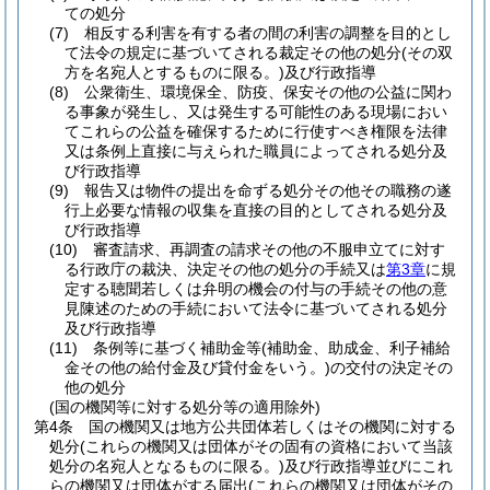
ての処分
(7)
相反する利害を有する者の間の利害の調整を目的とし
て法令の規定に基づいてされる裁定その他の処分
(その双
方を名宛人とするものに限る。)
及び行政指導
(8)
公衆衛生、環境保全、防疫、保安その他の公益に関わ
る事象が発生し、又は発生する可能性のある現場におい
てこれらの公益を確保するために行使すべき権限を法律
又は条例上直接に与えられた職員によってされる処分及
び行政指導
(9)
報告又は物件の提出を命ずる処分その他その職務の遂
行上必要な情報の収集を直接の目的としてされる処分及
び行政指導
(10)
審査請求、再調査の請求その他の不服申立てに対す
る行政庁の裁決、決定その他の処分の手続又は
第3章
に規
定する聴聞若しくは弁明の機会の付与の手続その他の意
見陳述のための手続において法令に基づいてされる処分
及び行政指導
(11)
条例等に基づく補助金等
(補助金、助成金、利子補給
金その他の給付金及び貸付金をいう。)
の交付の決定その
他の処分
(国の機関等に対する処分等の適用除外)
第4条
国の機関又は地方公共団体若しくはその機関に対する
処分
(これらの機関又は団体がその固有の資格において当該
処分の名宛人となるものに限る。)
及び行政指導並びにこれ
らの機関又は団体がする届出
(これらの機関又は団体がその