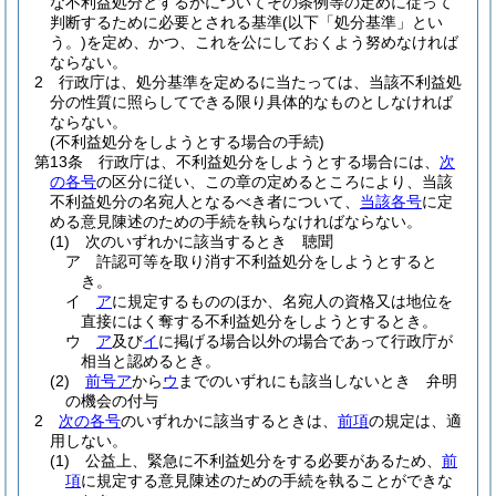
な不利益処分とするかについてその条例等の定めに従って
判断するために必要とされる基準
(以下「処分基準」とい
う。)
を定め、かつ、これを公にしておくよう努めなければ
ならない。
2
行政庁は、処分基準を定めるに当たっては、当該不利益処
分の性質に照らしてできる限り具体的なものとしなければ
ならない。
(不利益処分をしようとする場合の手続)
第13条
行政庁は、不利益処分をしようとする場合には、
次
の各号
の区分に従い、この章の定めるところにより、当該
不利益処分の名宛人となるべき者について、
当該各号
に定
める意見陳述のための手続を執らなければならない。
(1)
次のいずれかに該当するとき 聴聞
ア
許認可等を取り消す不利益処分をしようとすると
き。
イ
ア
に規定するもののほか、名宛人の資格又は地位を
直接にはく奪する不利益処分をしようとするとき。
ウ
ア
及び
イ
に掲げる場合以外の場合であって行政庁が
相当と認めるとき。
(2)
前号ア
から
ウ
までのいずれにも該当しないとき 弁明
の機会の付与
2
次の各号
のいずれかに該当するときは、
前項
の規定は、適
用しない。
(1)
公益上、緊急に不利益処分をする必要があるため、
前
項
に規定する意見陳述のための手続を執ることができな