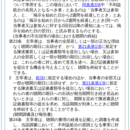
ついて準用する。
この場合において、
同条第3項
中「不利益
処分の名宛人となるべき者」とあるのは「当事者又は参加
人」と、「掲示を始めた日から2週間を経過したとき」とあ
るのは「掲示を始めた日から2週間を経過したとき
(同一の
当事者又は参加人に対する2回目以降の通知にあっては、掲
示を始めた日の翌日)
」と読み替えるものとする。
(当事者の不出頭等の場合における聴聞の終結)
第23条
主宰者は、当事者の全部若しくは一部が正当な理由
なく聴聞の期日に出頭せず、かつ、
第21条第1項
に規定す
る陳述書若しくは証拠書類等を提出しない場合、又は参加
人の全部若しくは一部が聴聞の期日に出頭しない場合に
は、これらの者に対し改めて意見を述べ、及び証拠書類等
を提出する機会を与えることなく、聴聞を終結することが
できる。
2
主宰者は、
前項
に規定する場合のほか、当事者の全部又は
一部が聴聞の期日に出頭せず、かつ、
第21条第1項
に規定
する陳述書又は証拠書類等を提出しない場合において、こ
れらの者の聴聞の期日への出頭が相当期間引き続き見込め
ないときは、これらの者に対し、期限を定めて陳述書及び
証拠書類等の提出を求め、当該期限が到来したときに聴聞
を終結することとすることができる。
(聴聞調書及び報告書)
第24条
主宰者は、聴聞の審理の経過を記載した調書を作成
し、当該調書において、不利益処分の原因となる事実に対