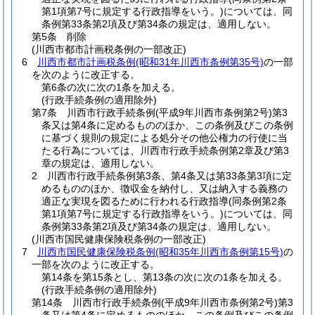
第1項第7号に規定する行政指導をいう。)
については、同
条例第33条第2項及び第34条の規定は、適用しない。
第5条 削除
(川西市都市計画税条例の一部改正)
6
川西市都市計画税条例
(昭和31年川西市条例第35号)
の一部
を次のように改正する。
第6条の次に次の1条を加える。
(行政手続条例の適用除外)
第7条 川西市行政手続条例
(平成9年川西市条例第2号)
第3
条又は第4条に定めるもののほか、この条例及びこの条例
に基づく規則の規定による処分その他公権力の行使に当
たる行為については、川西市行政手続条例第2章及び第3
章の規定は、適用しない。
2 川西市行政手続条例第3条、第4条又は第33条第3項に定
めるもののほか、徴収金を納付し、又は納入する義務の
適正な実現を図るために行われる行政指導
(同条例第2条
第1項第7号に規定する行政指導をいう。)
については、同
条例第33条第2項及び第34条の規定は、適用しない。
(川西市国民健康保険税条例の一部改正)
7
川西市国民健康保険税条例
(昭和35年川西市条例第15号)
の
一部を次のように改正する。
第14条を第15条とし、第13条の次に次の1条を加える。
(行政手続条例の適用除外)
第14条 川西市行政手続条例
(平成9年川西市条例第2号)
第3