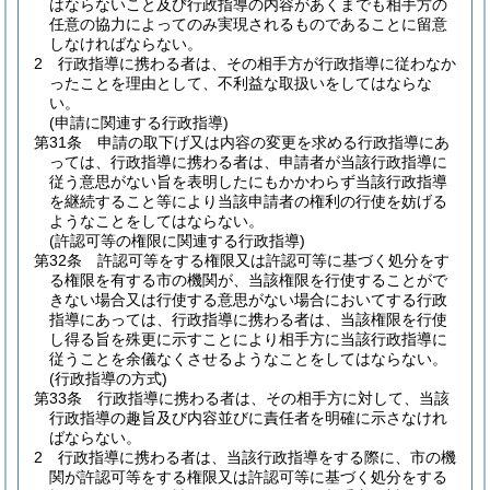
はならないこと及び行政指導の内容があくまでも相手方の
任意の協力によってのみ実現されるものであることに留意
しなければならない。
2
行政指導に携わる者は、その相手方が行政指導に従わなか
ったことを理由として、不利益な取扱いをしてはならな
い。
(申請に関連する行政指導)
第31条
申請の取下げ又は内容の変更を求める行政指導にあ
っては、行政指導に携わる者は、申請者が当該行政指導に
従う意思がない旨を表明したにもかかわらず当該行政指導
を継続すること等により当該申請者の権利の行使を妨げる
ようなことをしてはならない。
(許認可等の権限に関連する行政指導)
第32条
許認可等をする権限又は許認可等に基づく処分をす
る権限を有する市の機関が、当該権限を行使することがで
きない場合又は行使する意思がない場合においてする行政
指導にあっては、行政指導に携わる者は、当該権限を行使
し得る旨を殊更に示すことにより相手方に当該行政指導に
従うことを余儀なくさせるようなことをしてはならない。
(行政指導の方式)
第33条
行政指導に携わる者は、その相手方に対して、当該
行政指導の趣旨及び内容並びに責任者を明確に示さなけれ
ばならない。
2
行政指導に携わる者は、当該行政指導をする際に、市の機
関が許認可等をする権限又は許認可等に基づく処分をする