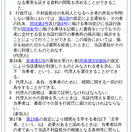
なる事実を証する資料の閲覧を求めることができるこ
と。
3
行政庁は、不利益処分の名宛人となるべき者の所在が判明
しない場合においては、
第1項
の規定による通知を、その者
の氏名、
同項第3号
及び
第4号
に掲げる事項並びに当該行政
庁が
同項各号
に掲げる事項を記載した書面をいつでもその
者に交付する旨を当該行政庁の事務所の掲示場に掲示する
ことによって行うことができる。
この場合においては、掲
示を始めた日から2週間を経過したときに、当該通知がその
者に到達したものとみなす。
(代理人)
第16条
前条第1項
の通知を受けた者
(
同条第3項後段
の規定
により当該通知が到達したものとみなされる者を含む。以
下「当事者」という。)
は、代理人を選任することができ
る。
2
代理人は、各自、当事者のために、聴聞に関する一切の行
為をすることができる。
3
代理人の資格は、書面で証明しなければならない。
4
代理人がその資格を失ったときは、当該代理人を選任した
当事者は、書面でその旨を行政庁に届け出なければならな
い。
(参加人)
第17条
第19条
の規定により聴聞を主宰する者
(以下「主宰
者」という。)
は、必要があると認めるときは、当事者以外
の者であって当該不利益処分の根拠となる条例等に照らし