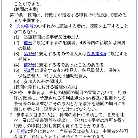
ことができる。
(聴聞の主宰)
第19条
聴聞は、行政庁が指名する職員その他規則で定める
者が主宰する。
2
次の各号
のいずれかに該当する者は、聴聞を主宰すること
ができない。
(1)
当該聴聞の当事者又は参加人
(2)
前号
に規定する者の配偶者、4親等内の親族又は同居
の親族
(3)
第1号
に規定する者の代理人又は
次条第3項
に規定する
補佐人
(4)
前3号
に規定する者であったことのある者
(5)
第1号
に規定する者の後見人、後見監督人、保佐人、
保佐監督人、補助人又は補助監督人
(6)
参加人以外の関係人
(聴聞の期日における審理の方式)
第20条
主宰者は、最初の聴聞の期日の冒頭において、行政
庁の職員に、予定される不利益処分の内容及び根拠となる
条例等の条項並びにその原因となる事実を聴聞の期日に出
頭した者に対し説明させなければならない。
2
当事者又は参加人は、聴聞の期日に出頭して、意見を述
べ、及び証拠書類等を提出し、並びに主宰者の許可を得て
行政庁の職員に対し質問を発することができる。
3
前項
の場合において、当事者又は参加人は、主宰者の許可
を得て、補佐人とともに出頭することができる。