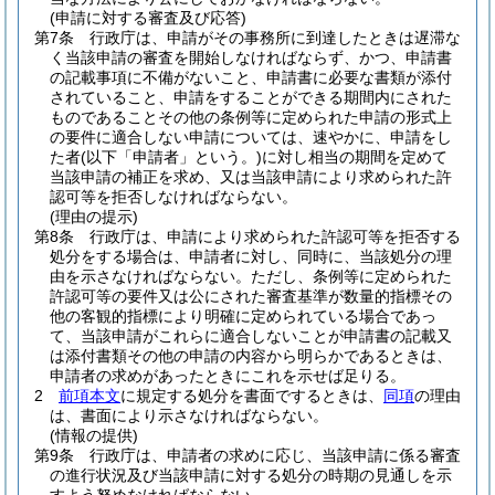
(申請に対する審査及び応答)
第7条
行政庁は、申請がその事務所に到達したときは遅滞な
く当該申請の審査を開始しなければならず、かつ、申請書
の記載事項に不備がないこと、申請書に必要な書類が添付
されていること、申請をすることができる期間内にされた
ものであることその他の条例等に定められた申請の形式上
の要件に適合しない申請については、速やかに、申請をし
た者
(以下「申請者」という。)
に対し相当の期間を定めて
当該申請の補正を求め、又は当該申請により求められた許
認可等を拒否しなければならない。
(理由の提示)
第8条
行政庁は、申請により求められた許認可等を拒否する
処分をする場合は、申請者に対し、同時に、当該処分の理
由を示さなければならない。
ただし、条例等に定められた
許認可等の要件又は公にされた審査基準が数量的指標その
他の客観的指標により明確に定められている場合であっ
て、当該申請がこれらに適合しないことが申請書の記載又
は添付書類その他の申請の内容から明らかであるときは、
申請者の求めがあったときにこれを示せば足りる。
2
前項本文
に規定する処分を書面でするときは、
同項
の理由
は、書面により示さなければならない。
(情報の提供)
第9条
行政庁は、申請者の求めに応じ、当該申請に係る審査
の進行状況及び当該申請に対する処分の時期の見通しを示