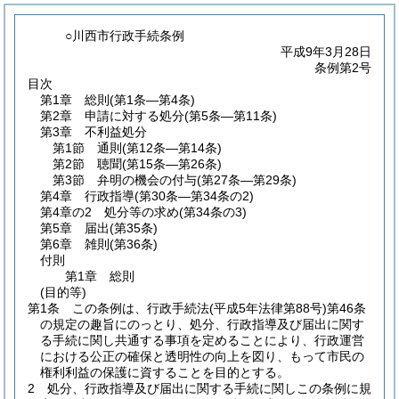
○川西市行政手続条例
平成9年3月28日
条例第2号
目次
第1章
総則
(第1条―第4条)
第2章
申請に対する処分
(第5条―第11条)
第3章
不利益処分
第1節
通則
(第12条―第14条)
第2節
聴聞
(第15条―第26条)
第3節
弁明の機会の付与
(第27条―第29条)
第4章
行政指導
(第30条―第34条の2)
第4章の2
処分等の求め
(第34条の3)
第5章
届出
(第35条)
第6章
雑則
(第36条)
付則
第1章
総則
(目的等)
第1条
この条例は、行政手続法
(平成5年法律第88号)
第46条
の規定の趣旨にのっとり、処分、行政指導及び届出に関す
る手続に関し共通する事項を定めることにより、行政運営
における公正の確保と透明性の向上を図り、もって市民の
権利利益の保護に資することを目的とする。
2
処分、行政指導及び届出に関する手続に関しこの条例に規