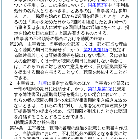
ついて準用する。
この場合において、
同条第3項
中「不利益
処分の名宛人となるべき者」とあるのは「当事者又は参加
人」と、「掲示を始めた日から2週間を経過したとき」とあ
るのは「掲示を始めた日から2週間を経過したとき
(同一の
当事者又は参加人に対する2回目以降の通知にあっては、掲
示を始めた日の翌日)
」と読み替えるものとする。
(当事者の不出頭等の場合における聴聞の終結)
第23条
主宰者は、当事者の全部若しくは一部が正当な理由
なく聴聞の期日に出頭せず、かつ、
第21条第1項
に規定す
る陳述書若しくは証拠書類等を提出しない場合、又は参加
人の全部若しくは一部が聴聞の期日に出頭しない場合に
は、これらの者に対し改めて意見を述べ、及び証拠書類等
を提出する機会を与えることなく、聴聞を終結することが
できる。
2
主宰者は、
前項
に規定する場合のほか、当事者の全部又は
一部が聴聞の期日に出頭せず、かつ、
第21条第1項
に規定
する陳述書又は証拠書類等を提出しない場合において、こ
れらの者の聴聞の期日への出頭が相当期間引き続き見込め
ないときは、これらの者に対し、期限を定めて陳述書及び
証拠書類等の提出を求め、当該期限が到来したときに聴聞
を終結することとすることができる。
(聴聞調書及び報告書)
第24条
主宰者は、聴聞の審理の経過を記載した調書を作成
し、当該調書において、不利益処分の原因となる事実に対