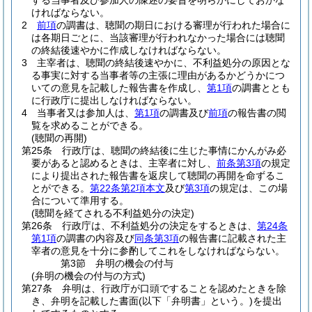
する当事者及び参加人の陳述の要旨を明らかにしておかな
ければならない。
2
前項
の調書は、聴聞の期日における審理が行われた場合に
は各期日ごとに、当該審理が行われなかった場合には聴聞
の終結後速やかに作成しなければならない。
3
主宰者は、聴聞の終結後速やかに、不利益処分の原因とな
る事実に対する当事者等の主張に理由があるかどうかにつ
いての意見を記載した報告書を作成し、
第1項
の調書ととも
に行政庁に提出しなければならない。
4
当事者又は参加人は、
第1項
の調書及び
前項
の報告書の閲
覧を求めることができる。
(聴聞の再開)
第25条
行政庁は、聴聞の終結後に生じた事情にかんがみ必
要があると認めるときは、主宰者に対し、
前条第3項
の規定
により提出された報告書を返戻して聴聞の再開を命ずるこ
とができる。
第22条第2項本文
及び
第3項
の規定は、この場
合について準用する。
(聴聞を経てされる不利益処分の決定)
第26条
行政庁は、不利益処分の決定をするときは、
第24条
第1項
の調書の内容及び
同条第3項
の報告書に記載された主
宰者の意見を十分に参酌してこれをしなければならない。
第3節
弁明の機会の付与
(弁明の機会の付与の方式)
第27条
弁明は、行政庁が口頭ですることを認めたときを除
き、弁明を記載した書面
(以下「弁明書」という。)
を提出