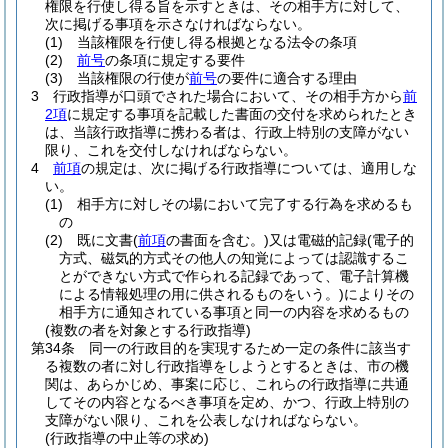
権限を行使し得る旨を示すときは、その相手方に対して、
次に掲げる事項を示さなければならない。
(1)
当該権限を行使し得る根拠となる法令の条項
(2)
前号
の条項に規定する要件
(3)
当該権限の行使が
前号
の要件に適合する理由
3
行政指導が口頭でされた場合において、その相手方から
前
2項
に規定する事項を記載した書面の交付を求められたとき
は、当該行政指導に携わる者は、行政上特別の支障がない
限り、これを交付しなければならない。
4
前項
の規定は、次に掲げる行政指導については、適用しな
い。
(1)
相手方に対しその場において完了する行為を求めるも
の
(2)
既に文書
(
前項
の書面を含む。)
又は電磁的記録
(電子的
方式、磁気的方式その他人の知覚によっては認識するこ
とができない方式で作られる記録であって、電子計算機
による情報処理の用に供されるものをいう。)
によりその
相手方に通知されている事項と同一の内容を求めるもの
(複数の者を対象とする行政指導)
第34条
同一の行政目的を実現するため一定の条件に該当す
る複数の者に対し行政指導をしようとするときは、市の機
関は、あらかじめ、事案に応じ、これらの行政指導に共通
してその内容となるべき事項を定め、かつ、行政上特別の
支障がない限り、これを公表しなければならない。
(行政指導の中止等の求め)