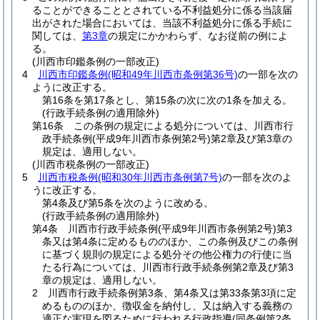
ることができることとされている不利益処分に係る当該届
出がされた場合においては、当該不利益処分に係る手続に
関しては、
第3章
の規定にかかわらず、なお従前の例によ
る。
(川西市印鑑条例の一部改正)
4
川西市印鑑条例
(昭和49年川西市条例第36号)
の一部を次の
ように改正する。
第16条を第17条とし、第15条の次に次の1条を加える。
(行政手続条例の適用除外)
第16条 この条例の規定による処分については、川西市行
政手続条例
(平成9年川西市条例第2号)
第2章及び第3章の
規定は、適用しない。
(川西市税条例の一部改正)
5
川西市税条例
(昭和30年川西市条例第7号)
の一部を次のよ
うに改正する。
第4条及び第5条を次のように改める。
(行政手続条例の適用除外)
第4条 川西市行政手続条例
(平成9年川西市条例第2号)
第3
条又は第4条に定めるもののほか、この条例及びこの条例
に基づく規則の規定による処分その他公権力の行使に当
たる行為については、川西市行政手続条例第2章及び第3
章の規定は、適用しない。
2 川西市行政手続条例第3条、第4条又は第33条第3項に定
めるもののほか、徴収金を納付し、又は納入する義務の
適正な実現を図るために行われる行政指導
(同条例第2条