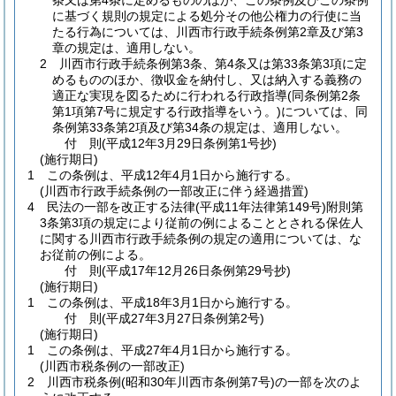
条又は第4条に定めるもののほか、この条例及びこの条例
に基づく規則の規定による処分その他公権力の行使に当
たる行為については、川西市行政手続条例第2章及び第3
章の規定は、適用しない。
2 川西市行政手続条例第3条、第4条又は第33条第3項に定
めるもののほか、徴収金を納付し、又は納入する義務の
適正な実現を図るために行われる行政指導
(同条例第2条
第1項第7号に規定する行政指導をいう。)
については、同
条例第33条第2項及び第34条の規定は、適用しない。
付
則
(平成12年3月29日
条例第1号抄)
(施行期日)
1
この条例は、平成12年4月1日から施行する。
(川西市行政手続条例の一部改正に伴う経過措置)
4
民法の一部を改正する法律
(平成11年法律第149号)
附則第
3条第3項の規定により従前の例によることとされる保佐人
に関する川西市行政手続条例の規定の適用については、な
お従前の例による。
付
則
(平成17年12月26日
条例第29号抄)
(施行期日)
1
この条例は、平成18年3月1日から施行する。
付
則
(平成27年3月27日
条例第2号)
(施行期日)
1
この条例は、平成27年4月1日から施行する。
(川西市税条例の一部改正)
2
川西市税条例
(昭和30年川西市条例第7号)
の一部を次のよ