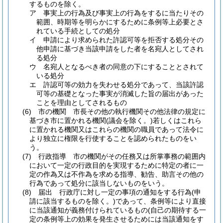
するものを除く。
ア
事実上の行為及び事実上の行為をするに当たりその
範囲、時期等を明らかにするために条例等上必要とさ
れている手続としての処分
イ
申請により求められた許認可等を拒否する処分その
他申請に基づき当該申請をした者を名宛人としてされ
る処分
ウ
名宛人となるべき者の同意の下にすることとされて
いる処分
エ
許認可等の効力を失わせる処分であって、当該許認
可等の基礎となった事実が消滅した旨の届出があった
ことを理由としてされるもの
(6)
市の機関 市長その他の執行機関その他法律の規定に
基づき市に置かれる機関
(議会を除く。)
若しくはこれら
に置かれる機関又はこれらの機関の職員であって法令に
より独立に権限を行使することを認められたものをい
う。
(7)
行政指導 市の機関がその任務又は所掌事務の範囲内
において一定の行政目的を実現するために特定の者に一
定の作為又は不作為を求める指導、勧告、助言その他の
行為であって処分に該当しないものをいう。
(8)
届出 行政庁に対し一定の事項の通知をする行為
(申
請に該当するものを除く。)
であって、条例等により直接
に当該通知が義務付けられているもの
(自己の期待する一
定の条例等上の効果を発生させるためには当該通知をす