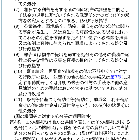
ての処分
(7)
相反する利害を有する者の間の利害の調整を目的とし
て法令の規定に基づいてされる裁定その他の処分
(その双
方を名宛人とするものに限る。)
及び行政指導
(8)
公衆衛生、環境保全、防疫、保安その他の公益に関わ
る事象が発生し、又は発生する可能性のある現場におい
てこれらの公益を確保するために行使すべき権限を法律
又は条例上直接に与えられた職員によってされる処分及
び行政指導
(9)
報告又は物件の提出を命ずる処分その他その職務の遂
行上必要な情報の収集を直接の目的としてされる処分及
び行政指導
(10)
審査請求、再調査の請求その他の不服申立てに対す
る行政庁の裁決、決定その他の処分の手続又は
第3章
に規
定する聴聞若しくは弁明の機会の付与の手続その他の意
見陳述のための手続において法令に基づいてされる処分
及び行政指導
(11)
条例等に基づく補助金等
(補助金、助成金、利子補給
金その他の給付金及び貸付金をいう。)
の交付の決定その
他の処分
(国の機関等に対する処分等の適用除外)
第4条
国の機関又は地方公共団体若しくはその機関に対する
処分
(これらの機関又は団体がその固有の資格において当該
処分の名宛人となるものに限る。)
及び行政指導並びにこれ
らの機関又は団体がする届出
(これらの機関又は団体がその