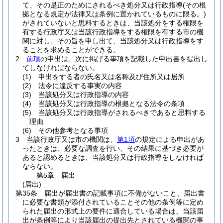
て、その是正のためにされるべき処分又は行政指導
(その根
拠となる規定が法律又は条例に置かれているものに限る。)
がされていないと思料するときは、当該処分をする権限を
有する行政庁又は当該行政指導をする権限を有する市の機
関に対し、その旨を申し出て、当該処分又は行政指導をす
ることを求めることができる。
2
前項
の申出は、次に掲げる事項を記載した申出書を提出し
てしなければならない。
(1)
申出をする者の氏名又は名称及び住所又は居所
(2)
法令に違反する事実の内容
(3)
当該処分又は行政指導の内容
(4)
当該処分又は行政指導の根拠となる法令の条項
(5)
当該処分又は行政指導がされるべきであると思料する
理由
(6)
その他参考となる事項
3
当該行政庁又は市の機関は、
第1項
の規定による申出があ
ったときは、必要な調査を行い、その結果に基づき必要が
あると認めるときは、当該処分又は行政指導をしなければ
ならない。
第5章
届出
(届出)
第35条
届出が届出書の記載事項に不備がないこと、届出書
に必要な書類が添付されていることその他の条例等に定め
られた届出の形式上の要件に適合している場合は、当該届
出が条例等により当該届出の提出先とされている機関の事