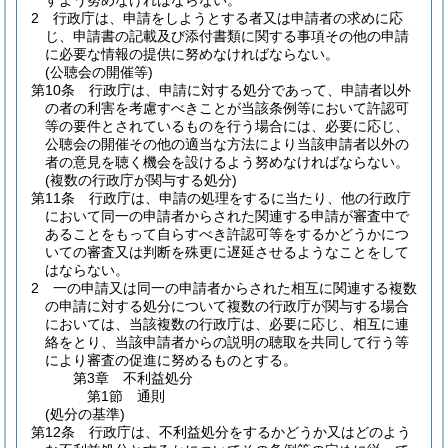
すよう努めなければならない。
2
行政庁は、申請をしようとする者又は申請者の求めに応
じ、申請書の記載及び添付書類に関する事項その他の申請
に必要な情報の提供に努めなければならない。
(公聴会の開催等)
第10条
行政庁は、申請に対する処分であって、申請者以外
の者の利害を考慮すべきことが当該条例等において許認可
等の要件とされているものを行う場合には、必要に応じ、
公聴会の開催その他の適当な方法により当該申請者以外の
者の意見を聴く機会を設けるよう努めなければならない。
(複数の行政庁が関与する処分)
第11条
行政庁は、申請の処理をするに当たり、他の行政庁
において同一の申請者からされた関連する申請が審査中で
あることをもって自らすべき許認可等をするかどうかにつ
いての審査又は判断を殊更に遅延させるようなことをして
はならない。
2
一の申請又は同一の申請者からされた相互に関連する複数
の申請に対する処分について複数の行政庁が関与する場合
においては、当該複数の行政庁は、必要に応じ、相互に連
絡をとり、当該申請者からの説明の聴取を共同して行う等
により審査の促進に努めるものとする。
第3章
不利益処分
第1節
通則
(処分の基準)
第12条
行政庁は、不利益処分をするかどうか又はどのよう