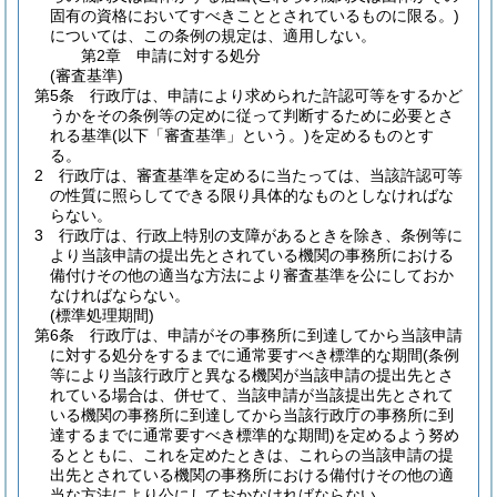
固有の資格においてすべきこととされているものに限る。)
については、この条例の規定は、適用しない。
第2章
申請に対する処分
(審査基準)
第5条
行政庁は、申請により求められた許認可等をするかど
うかをその条例等の定めに従って判断するために必要とさ
れる基準
(以下「審査基準」という。)
を定めるものとす
る。
2
行政庁は、審査基準を定めるに当たっては、当該許認可等
の性質に照らしてできる限り具体的なものとしなければな
らない。
3
行政庁は、行政上特別の支障があるときを除き、条例等に
より当該申請の提出先とされている機関の事務所における
備付けその他の適当な方法により審査基準を公にしておか
なければならない。
(標準処理期間)
第6条
行政庁は、申請がその事務所に到達してから当該申請
に対する処分をするまでに通常要すべき標準的な期間
(条例
等により当該行政庁と異なる機関が当該申請の提出先とさ
れている場合は、併せて、当該申請が当該提出先とされて
いる機関の事務所に到達してから当該行政庁の事務所に到
達するまでに通常要すべき標準的な期間)
を定めるよう努め
るとともに、これを定めたときは、これらの当該申請の提
出先とされている機関の事務所における備付けその他の適
当な方法により公にしておかなければならない。