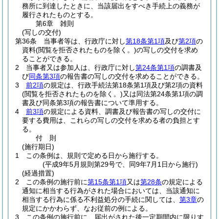
務所に到達したときに、当該届出をすべき手続上の義務が
履行されたものとする。
第6章
雑則
(写しの交付)
第36条
当事者等は、行政庁に対し
第18条第1項
及び
第2項
の
資料
(閲覧を拒否されたものを除く。)
の写しの交付を求め
ることができる。
2
当事者又は参加人は、行政庁に対し
第24条第1項
の調書及
び
同条第3項
の報告書の写しの交付を求めることができる。
3
前2項
の規定は、行政手続法第18条第1項及び第2項の資料
(閲覧を拒否されたものを除く。)
又は同法第24条第1項の調
書及び同条第3項の報告書について準用する。
4
前3項
の規定による資料、調書及び報告書の写しの交付に
要する費用は、これらの写しの交付を求める者の負担とす
る。
付
則
(施行期日)
1
この条例は、規則で定める日から施行する。
(平成9年5月規則第29号で、同9年7月1日から施行)
(経過措置)
2
この条例の施行前に
第15条第1項
又は
第28条
の規定による
通知に相当する行為がされた場合においては、当該通知に
相当する行為に係る不利益処分の手続に関しては、
第3章
の
規定にかかわらず、なお従前の例による。
3
この条例の施行前に、届出がされた後一定期間内に限りす