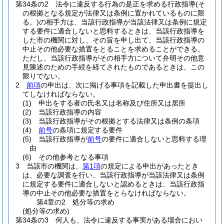
第34条の2
法令に違反する行為の是正を求める行政指導
(そ
の根拠となる規定が法律又は条例に置かれているものに限
る。)
の相手方は、当該行政指導が当該法律又は条例に規定
する要件に適合しないと思料するときは、当該行政指導を
した市の機関に対し、その旨を申し出て、当該行政指導の
中止その他必要な措置をとることを求めることができる。
ただし、当該行政指導がその相手方について弁明その他意
見陳述のための手続を経てされたものであるときは、この
限りでない。
2
前項
の申出は、次に掲げる事項を記載した申出書を提出し
てしなければならない。
(1)
申出をする者の氏名又は名称及び住所又は居所
(2)
当該行政指導の内容
(3)
当該行政指導がその根拠とする法律又は条例の条項
(4)
前号
の条項に規定する要件
(5)
当該行政指導が
前号
の要件に適合しないと思料する理
由
(6)
その他参考となる事項
3
当該市の機関は、
第1項
の規定による申出があったとき
は、必要な調査を行い、当該行政指導が当該法律又は条例
に規定する要件に適合しないと認めるときは、当該行政指
導の中止その他必要な措置をとらなければならない。
第4章の2
処分等の求め
(処分等の求め)
第34条の3
何人も、法令に違反する事実がある場合におい