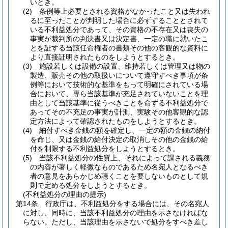
いとき。
(2)
条例等上必要とされる資格がなかったこと又は失われ
るに至ったことが判明した場合に必ずすることとされて
いる不利益処分であって、その資格の不存在又は喪失の
事実が裁判所の判決書又は決定書、一定の職に就いたこ
とを証する当該任命権者の書類その他の客観的な資料に
より直接証明されたものをしようとするとき。
(3)
施設若しくは設備の設置、維持若しくは管理又は物の
製造、販売その他の取扱いについて遵守すべき事項が条
例等において技術的な基準をもって明確にされている場
合において、専ら当該基準が充足されていないことを理
由として当該基準に従うべきことを命ずる不利益処分で
あってその不充足の事実が計測、実験その他客観的な認
定方法によって確認されたものをしようとするとき。
(4)
納付すべき金銭の額を確定し、一定の額の金銭の納付
を命じ、又は金銭の給付決定の取消しその他の金銭の給
付を制限する不利益処分をしようとするとき。
(5)
当該不利益処分の性質上、それによって課される義務
の内容が著しく軽微なものであるため名宛人となるべき
者の意見をあらかじめ聴くことを要しないものとして規
則で定める処分をしようとするとき。
(不利益処分の理由の提示)
第14条
行政庁は、不利益処分をする場合には、その名宛人
に対し、同時に、当該不利益処分の理由を示さなければな
らない。
ただし、当該理由を示さないで処分をすべき差し