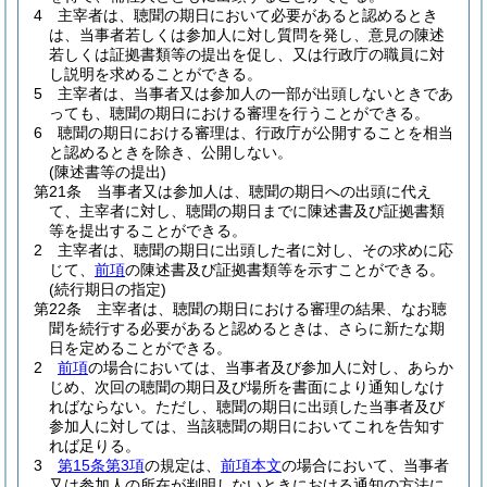
4
主宰者は、聴聞の期日において必要があると認めるとき
は、当事者若しくは参加人に対し質問を発し、意見の陳述
若しくは証拠書類等の提出を促し、又は行政庁の職員に対
し説明を求めることができる。
5
主宰者は、当事者又は参加人の一部が出頭しないときであ
っても、聴聞の期日における審理を行うことができる。
6
聴聞の期日における審理は、行政庁が公開することを相当
と認めるときを除き、公開しない。
(陳述書等の提出)
第21条
当事者又は参加人は、聴聞の期日への出頭に代え
て、主宰者に対し、聴聞の期日までに陳述書及び証拠書類
等を提出することができる。
2
主宰者は、聴聞の期日に出頭した者に対し、その求めに応
じて、
前項
の陳述書及び証拠書類等を示すことができる。
(続行期日の指定)
第22条
主宰者は、聴聞の期日における審理の結果、なお聴
聞を続行する必要があると認めるときは、さらに新たな期
日を定めることができる。
2
前項
の場合においては、当事者及び参加人に対し、あらか
じめ、次回の聴聞の期日及び場所を書面により通知しなけ
ればならない。
ただし、聴聞の期日に出頭した当事者及び
参加人に対しては、当該聴聞の期日においてこれを告知す
れば足りる。
3
第15条第3項
の規定は、
前項本文
の場合において、当事者
又は参加人の所在が判明しないときにおける通知の方法に