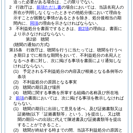
迫った必要がある場合は、この限りでない。
2
行政庁は、
前項ただし書
の場合においては、当該名宛人の
所在が判明しなくなったときその他処分後において理由を
示すことが困難な事情があるときを除き、処分後相当の期
間内に、
同項
の理由を示さなければならない。
3
不利益処分を書面でするときは、
前2項
の理由は、書面に
より示さなければならない。
第2節
聴聞
(聴聞の通知の方式)
第15条
行政庁は、聴聞を行うに当たっては、聴聞を行うべ
き期日までに相当な期間をおいて、不利益処分の名宛人と
なるべき者に対し、次に掲げる事項を書面により通知しな
ければならない。
(1)
予定される不利益処分の内容及び根拠となる条例等の
条項
(2)
不利益処分の原因となる事実
(3)
聴聞の期日及び場所
(4)
聴聞に関する事務を所掌する組織の名称及び所在地
2
前項
の書面においては、次に掲げる事項を教示しなければ
ならない。
(1)
聴聞の期日に出頭して意見を述べ、及び証拠書類又は
証拠物
(以下「証拠書類等」という。)
を提出し、又は聴
聞の期日への出頭に代えて陳述書及び証拠書類等を提出
することができること。
(2)
聴聞が終結する時までの間、当該不利益処分の原因と