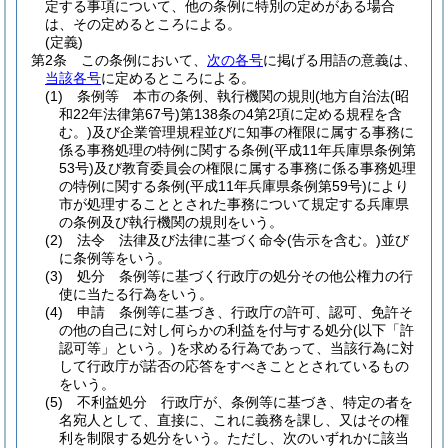
定する事項について、他の条例に特別の定めがある場合
は、その定めるところによる。
(定義)
第2条
この条例において、
次の各号
に掲げる用語の意義は、
当該各号
に定めるところによる。
(1)
条例等 本市の条例、執行機関の規則
(地方自治法
(昭
和22年法律第67号)
第138条の4第2項に定める規程を含
む。)
及び企業管理規程並びに知事の権限に属する事務に
係る事務処理の特例に関する条例
(平成11年兵庫県条例第
53号)
及び教育委員会の権限に属する事務に係る事務処理
の特例に関する条例
(平成11年兵庫県条例第59号)
により
市が処理することとされた事務について規定する兵庫県
の条例及び執行機関の規則をいう。
(2)
法令 法律及び法律に基づく命令
(告示を含む。)
並び
に条例等をいう。
(3)
処分 条例等に基づく行政庁の処分その他公権力の行
使に当たる行為をいう。
(4)
申請 条例等に基づき、行政庁の許可、認可、免許そ
の他の自己に対し何らかの利益を付与する処分
(以下「許
認可等」という。)
を求める行為であって、当該行為に対
して行政庁が諾否の応答をすべきこととされているもの
をいう。
(5)
不利益処分 行政庁が、条例等に基づき、特定の者を
名宛人として、直接に、これに義務を課し、又はその権
利を制限する処分をいう。
ただし、次のいずれかに該当