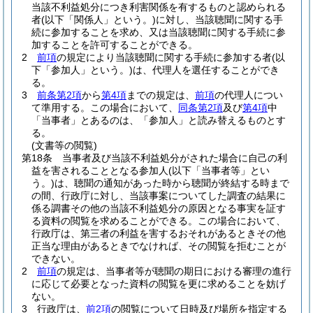
当該不利益処分につき利害関係を有するものと認められる
者
(以下「関係人」という。)
に対し、当該聴聞に関する手
続に参加することを求め、又は当該聴聞に関する手続に参
加することを許可することができる。
2
前項
の規定により当該聴聞に関する手続に参加する者
(以
下「参加人」という。)
は、代理人を選任することができ
る。
3
前条第2項
から
第4項
までの規定は、
前項
の代理人につい
て準用する。
この場合において、
同条第2項
及び
第4項
中
「当事者」とあるのは、「参加人」と読み替えるものとす
る。
(文書等の閲覧)
第18条
当事者及び当該不利益処分がされた場合に自己の利
益を害されることとなる参加人
(以下「当事者等」とい
う。)
は、聴聞の通知があった時から聴聞が終結する時まで
の間、行政庁に対し、当該事案についてした調査の結果に
係る調書その他の当該不利益処分の原因となる事実を証す
る資料の閲覧を求めることができる。
この場合において、
行政庁は、第三者の利益を害するおそれがあるときその他
正当な理由があるときでなければ、その閲覧を拒むことが
できない。
2
前項
の規定は、当事者等が聴聞の期日における審理の進行
に応じて必要となった資料の閲覧を更に求めることを妨げ
ない。
3
行政庁は、
前2項
の閲覧について日時及び場所を指定する