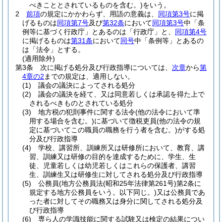
べきこととされているものを含む。)
をいう。
2
前項
の規定にかかわらず、用語の意義は、
同項第3号
に掲
げるものは
同項第7号
及び
第32条
において
同項第3号
中「条
例等に基づく行政庁」とあるのは「行政庁」と、
同項第4号
に掲げるものは
第31条
において
同号
中「条例等」とあるの
は「法令」とする。
(適用除外)
第3条
次に掲げる処分及び行政指導については、
次章
から
第
4章の2
までの規定は、適用しない。
(1)
議会の議決によってされる処分
(2)
議会の議決を経て、又は同意若しくは承認を得た上で
されるべきものとされている処分
(3)
地方税の犯則事件に関する法令
(他の法令において準
用する場合を含む。)
に基づいて徴税吏員
(他の法令の規
定に基づいてこの職員の職務を行う者を含む。)
がする処
分及び行政指導
(4)
学校、講習所、訓練所又は研修所において、教育、講
習、訓練又は研修の目的を達成するために、学生、生
徒、児童若しくは幼児若しくはこれらの保護者、講習
生、訓練生又は研修生に対してされる処分及び行政指導
(5)
公務員
(地方公務員法
(昭和25年法律第261号)
第2条に
規定する地方公務員をいう。以下同じ。)
又は公務員であ
った者に対してその職務又は身分に関してされる処分及
び行政指導
(6)
専ら人の学識技能に関する試験又は検定の結果につい