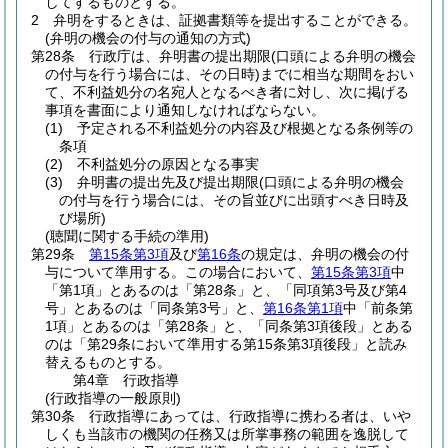
してするものとする。
2
弁明をするときは、証拠書類等を提出することができる。
(弁明の機会の付与の通知の方式)
第28条
行政庁は、弁明書の提出期限
(口頭による弁明の機会
の付与を行う場合には、その日時)
までに相当な期間をおい
て、不利益処分の名宛人となるべき者に対し、次に掲げる
事項を書面により通知しなければならない。
(1)
予定される不利益処分の内容及び根拠となる条例等の
条項
(2)
不利益処分の原因となる事実
(3)
弁明書の提出先及び提出期限
(口頭による弁明の機会
の付与を行う場合には、その旨並びに出頭すべき日時及
び場所)
(聴聞に関する手続の準用)
第29条
第15条第3項
及び
第16条
の規定は、弁明の機会の付
与について準用する。
この場合において、
第15条第3項
中
「第1項」とあるのは「第28条」と、「同項第3号及び第4
号」とあるのは「同条第3号」と、
第16条第1項
中「前条第
1項」とあるのは「第28条」と、「同条第3項後段」とある
のは「第29条において準用する第15条第3項後段」と読み
替えるものとする。
第4章
行政指導
(行政指導の一般原則)
第30条
行政指導にあっては、行政指導に携わる者は、いや
しくも当該市の機関の任務又は所掌事務の範囲を逸脱して