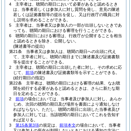
4
主宰者は、聴聞の期日において必要があると認めるとき
は、当事者若しくは参加人に対し質問を発し、意見の陳述
若しくは証拠書類等の提出を促し、又は行政庁の職員に対
し説明を求めることができる。
5
主宰者は、当事者又は参加人の一部が出頭しないときであ
っても、聴聞の期日における審理を行うことができる。
6
聴聞の期日における審理は、行政庁が公開することを相当
と認めるときを除き、公開しない。
(陳述書等の提出)
第21条
当事者又は参加人は、聴聞の期日への出頭に代え
て、主宰者に対し、聴聞の期日までに陳述書及び証拠書類
等を提出することができる。
2
主宰者は、聴聞の期日に出頭した者に対し、その求めに応
じて、
前項
の陳述書及び証拠書類等を示すことができる。
(続行期日の指定)
第22条
主宰者は、聴聞の期日における審理の結果、なお聴
聞を続行する必要があると認めるときは、さらに新たな期
日を定めることができる。
2
前項
の場合においては、当事者及び参加人に対し、あらか
じめ、次回の聴聞の期日及び場所を書面により通知しなけ
ればならない。
ただし、聴聞の期日に出頭した当事者及び
参加人に対しては、当該聴聞の期日においてこれを告知す
れば足りる。
3
第15条第3項
の規定は、
前項本文
の場合において、当事者
又は参加人の所在が判明しないときにおける通知の方法に