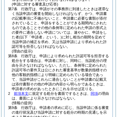
(申請に対する審査及び応答)
第7条
行政庁は、申請がその事務所に到達したときは遅滞な
く当該申請の審査を開始しなければならず、かつ、申請書
の記載事項に不備がないこと、申請書に必要な書類が添付
されていること、申請をすることができる期間内にされた
ものであることその他の条例等に定められた申請の形式上
の要件に適合しない申請については、速やかに、申請をし
た者
(以下「申請者」という。)
に対し相当の期間を定めて
当該申請の補正を求め、又は当該申請により求められた許
認可等を拒否しなければならない。
(理由の提示)
第8条
行政庁は、申請により求められた許認可等を拒否する
処分をする場合は、申請者に対し、同時に、当該処分の理
由を示さなければならない。
ただし、条例等に定められた
許認可等の要件又は公にされた審査基準が数量的指標その
他の客観的指標により明確に定められている場合であっ
て、当該申請がこれらに適合しないことが申請書の記載又
は添付書類その他の申請の内容から明らかであるときは、
申請者の求めがあったときにこれを示せば足りる。
2
前項本文
に規定する処分を書面でするときは、
同項
の理由
は、書面により示さなければならない。
(情報の提供)
第9条
行政庁は、申請者の求めに応じ、当該申請に係る審査
の進行状況及び当該申請に対する処分の時期の見通しを示