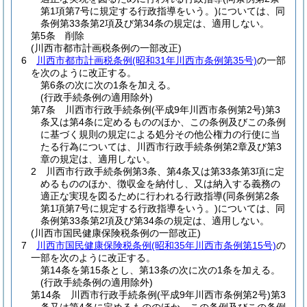
第1項第7号に規定する行政指導をいう。)
については、同
条例第33条第2項及び第34条の規定は、適用しない。
第5条 削除
(川西市都市計画税条例の一部改正)
6
川西市都市計画税条例
(昭和31年川西市条例第35号)
の一部
を次のように改正する。
第6条の次に次の1条を加える。
(行政手続条例の適用除外)
第7条 川西市行政手続条例
(平成9年川西市条例第2号)
第3
条又は第4条に定めるもののほか、この条例及びこの条例
に基づく規則の規定による処分その他公権力の行使に当
たる行為については、川西市行政手続条例第2章及び第3
章の規定は、適用しない。
2 川西市行政手続条例第3条、第4条又は第33条第3項に定
めるもののほか、徴収金を納付し、又は納入する義務の
適正な実現を図るために行われる行政指導
(同条例第2条
第1項第7号に規定する行政指導をいう。)
については、同
条例第33条第2項及び第34条の規定は、適用しない。
(川西市国民健康保険税条例の一部改正)
7
川西市国民健康保険税条例
(昭和35年川西市条例第15号)
の
一部を次のように改正する。
第14条を第15条とし、第13条の次に次の1条を加える。
(行政手続条例の適用除外)
第14条 川西市行政手続条例
(平成9年川西市条例第2号)
第3