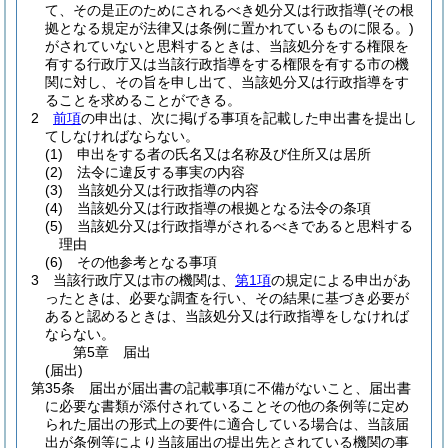
て、その是正のためにされるべき処分又は行政指導
(その根
拠となる規定が法律又は条例に置かれているものに限る。)
がされていないと思料するときは、当該処分をする権限を
有する行政庁又は当該行政指導をする権限を有する市の機
関に対し、その旨を申し出て、当該処分又は行政指導をす
ることを求めることができる。
2
前項
の申出は、次に掲げる事項を記載した申出書を提出し
てしなければならない。
(1)
申出をする者の氏名又は名称及び住所又は居所
(2)
法令に違反する事実の内容
(3)
当該処分又は行政指導の内容
(4)
当該処分又は行政指導の根拠となる法令の条項
(5)
当該処分又は行政指導がされるべきであると思料する
理由
(6)
その他参考となる事項
3
当該行政庁又は市の機関は、
第1項
の規定による申出があ
ったときは、必要な調査を行い、その結果に基づき必要が
あると認めるときは、当該処分又は行政指導をしなければ
ならない。
第5章
届出
(届出)
第35条
届出が届出書の記載事項に不備がないこと、届出書
に必要な書類が添付されていることその他の条例等に定め
られた届出の形式上の要件に適合している場合は、当該届
出が条例等により当該届出の提出先とされている機関の事