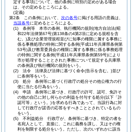
定する事項について、他の条例に特別の定めがある場合
は、その定めるところによる。
(定義)
第2条
この条例において、
次の各号
に掲げる用語の意義は、
当該各号
に定めるところによる。
(1)
条例等 本市の条例、執行機関の規則
(地方自治法
(昭
和22年法律第67号)
第138条の4第2項に定める規程を含
む。)
及び企業管理規程並びに知事の権限に属する事務に
係る事務処理の特例に関する条例
(平成11年兵庫県条例第
53号)
及び教育委員会の権限に属する事務に係る事務処理
の特例に関する条例
(平成11年兵庫県条例第59号)
により
市が処理することとされた事務について規定する兵庫県
の条例及び執行機関の規則をいう。
(2)
法令 法律及び法律に基づく命令
(告示を含む。)
並び
に条例等をいう。
(3)
処分 条例等に基づく行政庁の処分その他公権力の行
使に当たる行為をいう。
(4)
申請 条例等に基づき、行政庁の許可、認可、免許そ
の他の自己に対し何らかの利益を付与する処分
(以下「許
認可等」という。)
を求める行為であって、当該行為に対
して行政庁が諾否の応答をすべきこととされているもの
をいう。
(5)
不利益処分 行政庁が、条例等に基づき、特定の者を
名宛人として、直接に、これに義務を課し、又はその権
利を制限する処分をいう。
ただし、次のいずれかに該当