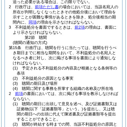
迫った必要がある場合は、この限りでない。
2
行政庁は、
前項ただし書
の場合においては、当該名宛人の
所在が判明しなくなったときその他処分後において理由を
示すことが困難な事情があるときを除き、処分後相当の期
間内に、
同項
の理由を示さなければならない。
3
不利益処分を書面でするときは、
前2項
の理由は、書面に
より示さなければならない。
第2節
聴聞
(聴聞の通知の方式)
第15条
行政庁は、聴聞を行うに当たっては、聴聞を行うべ
き期日までに相当な期間をおいて、不利益処分の名宛人と
なるべき者に対し、次に掲げる事項を書面により通知しな
ければならない。
(1)
予定される不利益処分の内容及び根拠となる条例等の
条項
(2)
不利益処分の原因となる事実
(3)
聴聞の期日及び場所
(4)
聴聞に関する事務を所掌する組織の名称及び所在地
2
前項
の書面においては、次に掲げる事項を教示しなければ
ならない。
(1)
聴聞の期日に出頭して意見を述べ、及び証拠書類又は
証拠物
(以下「証拠書類等」という。)
を提出し、又は聴
聞の期日への出頭に代えて陳述書及び証拠書類等を提出
することができること。
(2)
聴聞が終結する時までの間、当該不利益処分の原因と