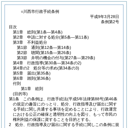
○川西市行政手続条例
平成9年3月28日
条例第2号
目次
第1章
総則
(第1条―第4条)
第2章
申請に対する処分
(第5条―第11条)
第3章
不利益処分
第1節
通則
(第12条―第14条)
第2節
聴聞
(第15条―第26条)
第3節
弁明の機会の付与
(第27条―第29条)
第4章
行政指導
(第30条―第34条の2)
第4章の2
処分等の求め
(第34条の3)
第5章
届出
(第35条)
第6章
雑則
(第36条)
付則
第1章
総則
(目的等)
第1条
この条例は、行政手続法
(平成5年法律第88号)
第46条
の規定の趣旨にのっとり、処分、行政指導及び届出に関す
る手続に関し共通する事項を定めることにより、行政運営
における公正の確保と透明性の向上を図り、もって市民の
権利利益の保護に資することを目的とする。
2
処分、行政指導及び届出に関する手続に関しこの条例に規