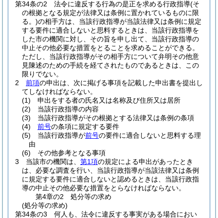
第34条の2
法令に違反する行為の是正を求める行政指導
(そ
の根拠となる規定が法律又は条例に置かれているものに限
る。)
の相手方は、当該行政指導が当該法律又は条例に規定
する要件に適合しないと思料するときは、当該行政指導を
した市の機関に対し、その旨を申し出て、当該行政指導の
中止その他必要な措置をとることを求めることができる。
ただし、当該行政指導がその相手方について弁明その他意
見陳述のための手続を経てされたものであるときは、この
限りでない。
2
前項
の申出は、次に掲げる事項を記載した申出書を提出し
てしなければならない。
(1)
申出をする者の氏名又は名称及び住所又は居所
(2)
当該行政指導の内容
(3)
当該行政指導がその根拠とする法律又は条例の条項
(4)
前号
の条項に規定する要件
(5)
当該行政指導が
前号
の要件に適合しないと思料する理
由
(6)
その他参考となる事項
3
当該市の機関は、
第1項
の規定による申出があったとき
は、必要な調査を行い、当該行政指導が当該法律又は条例
に規定する要件に適合しないと認めるときは、当該行政指
導の中止その他必要な措置をとらなければならない。
第4章の2
処分等の求め
(処分等の求め)
第34条の3
何人も、法令に違反する事実がある場合におい