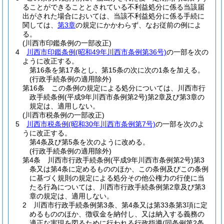
ることができることとされている不利益処分に係る当該届
出がされた場合においては、当該不利益処分に係る手続に
関しては、
第3章
の規定にかかわらず、なお従前の例によ
る。
(川西市印鑑条例の一部改正)
4
川西市印鑑条例
(昭和49年川西市条例第36号)
の一部を次の
ように改正する。
第16条を第17条とし、第15条の次に次の1条を加える。
(行政手続条例の適用除外)
第16条 この条例の規定による処分については、川西市行
政手続条例
(平成9年川西市条例第2号)
第2章及び第3章の
規定は、適用しない。
(川西市税条例の一部改正)
5
川西市税条例
(昭和30年川西市条例第7号)
の一部を次のよ
うに改正する。
第4条及び第5条を次のように改める。
(行政手続条例の適用除外)
第4条 川西市行政手続条例
(平成9年川西市条例第2号)
第3
条又は第4条に定めるもののほか、この条例及びこの条例
に基づく規則の規定による処分その他公権力の行使に当
たる行為については、川西市行政手続条例第2章及び第3
章の規定は、適用しない。
2 川西市行政手続条例第3条、第4条又は第33条第3項に定
めるもののほか、徴収金を納付し、又は納入する義務の
適正な実現を図るために行われる行政指導
(同条例第2条