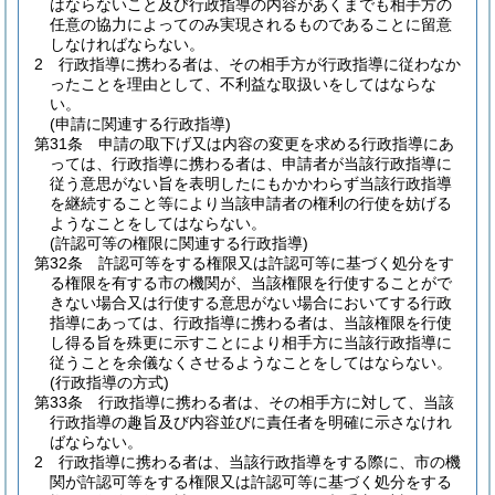
はならないこと及び行政指導の内容があくまでも相手方の
任意の協力によってのみ実現されるものであることに留意
しなければならない。
2
行政指導に携わる者は、その相手方が行政指導に従わなか
ったことを理由として、不利益な取扱いをしてはならな
い。
(申請に関連する行政指導)
第31条
申請の取下げ又は内容の変更を求める行政指導にあ
っては、行政指導に携わる者は、申請者が当該行政指導に
従う意思がない旨を表明したにもかかわらず当該行政指導
を継続すること等により当該申請者の権利の行使を妨げる
ようなことをしてはならない。
(許認可等の権限に関連する行政指導)
第32条
許認可等をする権限又は許認可等に基づく処分をす
る権限を有する市の機関が、当該権限を行使することがで
きない場合又は行使する意思がない場合においてする行政
指導にあっては、行政指導に携わる者は、当該権限を行使
し得る旨を殊更に示すことにより相手方に当該行政指導に
従うことを余儀なくさせるようなことをしてはならない。
(行政指導の方式)
第33条
行政指導に携わる者は、その相手方に対して、当該
行政指導の趣旨及び内容並びに責任者を明確に示さなけれ
ばならない。
2
行政指導に携わる者は、当該行政指導をする際に、市の機
関が許認可等をする権限又は許認可等に基づく処分をする