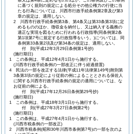
条又は第4条に定めるもののほか、この条例及びこの条例
に基づく規則の規定による処分その他公権力の行使に当
たる行為については、川西市行政手続条例第2章及び第3
章の規定は、適用しない。
2 川西市行政手続条例第3条、第4条又は第33条第3項に定
めるもののほか、徴収金を納付し、又は納入する義務の
適正な実現を図るために行われる行政指導
(同条例第2条
第1項第7号に規定する行政指導をいう。)
については、同
条例第33条第2項及び第34条の規定は、適用しない。
付
則
(平成12年3月29日
条例第1号抄)
(施行期日)
1
この条例は、平成12年4月1日から施行する。
(川西市行政手続条例の一部改正に伴う経過措置)
4
民法の一部を改正する法律
(平成11年法律第149号)
附則第
3条第3項の規定により従前の例によることとされる保佐人
に関する川西市行政手続条例の規定の適用については、な
お従前の例による。
付
則
(平成17年12月26日
条例第29号抄)
(施行期日)
1
この条例は、平成18年3月1日から施行する。
付
則
(平成27年3月27日
条例第2号)
(施行期日)
1
この条例は、平成27年4月1日から施行する。
(川西市税条例の一部改正)
2
川西市税条例
(昭和30年川西市条例第7号)
の一部を次のよ