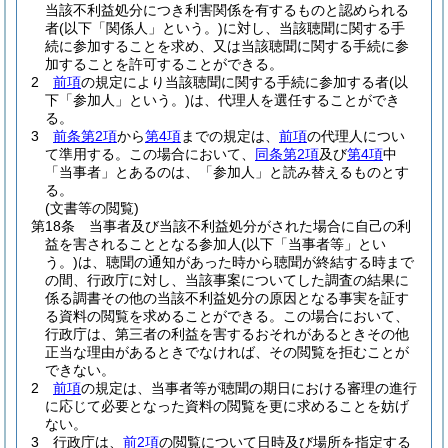
当該不利益処分につき利害関係を有するものと認められる
者
(以下「関係人」という。)
に対し、当該聴聞に関する手
続に参加することを求め、又は当該聴聞に関する手続に参
加することを許可することができる。
2
前項
の規定により当該聴聞に関する手続に参加する者
(以
下「参加人」という。)
は、代理人を選任することができ
る。
3
前条第2項
から
第4項
までの規定は、
前項
の代理人につい
て準用する。
この場合において、
同条第2項
及び
第4項
中
「当事者」とあるのは、「参加人」と読み替えるものとす
る。
(文書等の閲覧)
第18条
当事者及び当該不利益処分がされた場合に自己の利
益を害されることとなる参加人
(以下「当事者等」とい
う。)
は、聴聞の通知があった時から聴聞が終結する時まで
の間、行政庁に対し、当該事案についてした調査の結果に
係る調書その他の当該不利益処分の原因となる事実を証す
る資料の閲覧を求めることができる。
この場合において、
行政庁は、第三者の利益を害するおそれがあるときその他
正当な理由があるときでなければ、その閲覧を拒むことが
できない。
2
前項
の規定は、当事者等が聴聞の期日における審理の進行
に応じて必要となった資料の閲覧を更に求めることを妨げ
ない。
3
行政庁は、
前2項
の閲覧について日時及び場所を指定する