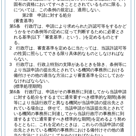
固有の資格においてすべきこととされているものに限る。)
については、この条例の規定は、適用しない。
第2章
申請に対する処分
(審査基準)
第5条
行政庁は、申請により求められた許認可等をするかど
うかをその条例等の定めに従って判断するために必要とさ
れる基準
(以下「審査基準」という。)
を定めるものとす
る。
2
行政庁は、審査基準を定めるに当たっては、当該許認可等
の性質に照らしてできる限り具体的なものとしなければな
らない。
3
行政庁は、行政上特別の支障があるときを除き、条例等に
より当該申請の提出先とされている機関の事務所における
備付けその他の適当な方法により審査基準を公にしておか
なければならない。
(標準処理期間)
第6条
行政庁は、申請がその事務所に到達してから当該申請
に対する処分をするまでに通常要すべき標準的な期間
(条例
等により当該行政庁と異なる機関が当該申請の提出先とさ
れている場合は、併せて、当該申請が当該提出先とされて
いる機関の事務所に到達してから当該行政庁の事務所に到
達するまでに通常要すべき標準的な期間)
を定めるよう努め
るとともに、これを定めたときは、これらの当該申請の提
出先とされている機関の事務所における備付けその他の適
当な方法により公にしておかなければならない。