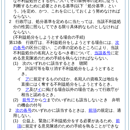
な不利益処分とするかについてその条例等の定めに従って
判断するために必要とされる基準
(以下「処分基準」とい
う。)
を定め、かつ、これを公にしておくよう努めなければ
ならない。
2
行政庁は、処分基準を定めるに当たっては、当該不利益処
分の性質に照らしてできる限り具体的なものとしなければ
ならない。
(不利益処分をしようとする場合の手続)
第13条
行政庁は、不利益処分をしようとする場合には、
次
の各号
の区分に従い、この章の定めるところにより、当該
不利益処分の名宛人となるべき者について、
当該各号
に定
める意見陳述のための手続を執らなければならない。
(1)
次のいずれかに該当するとき 聴聞
ア
許認可等を取り消す不利益処分をしようとすると
き。
イ
ア
に規定するもののほか、名宛人の資格又は地位を
直接にはく奪する不利益処分をしようとするとき。
ウ
ア
及び
イ
に掲げる場合以外の場合であって行政庁が
相当と認めるとき。
(2)
前号ア
から
ウ
までのいずれにも該当しないとき 弁明
の機会の付与
2
次の各号
のいずれかに該当するときは、
前項
の規定は、適
用しない。
(1)
公益上、緊急に不利益処分をする必要があるため、
前
項
に規定する意見陳述のための手続を執ることができな