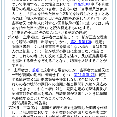
ついて準用する。
この場合において、
同条第3項
中「不利益
処分の名宛人となるべき者」とあるのは「当事者又は参加
人」と、「掲示を始めた日から2週間を経過したとき」とあ
るのは「掲示を始めた日から2週間を経過したとき
(同一の
当事者又は参加人に対する2回目以降の通知にあっては、掲
示を始めた日の翌日)
」と読み替えるものとする。
(当事者の不出頭等の場合における聴聞の終結)
第23条
主宰者は、当事者の全部若しくは一部が正当な理由
なく聴聞の期日に出頭せず、かつ、
第21条第1項
に規定す
る陳述書若しくは証拠書類等を提出しない場合、又は参加
人の全部若しくは一部が聴聞の期日に出頭しない場合に
は、これらの者に対し改めて意見を述べ、及び証拠書類等
を提出する機会を与えることなく、聴聞を終結することが
できる。
2
主宰者は、
前項
に規定する場合のほか、当事者の全部又は
一部が聴聞の期日に出頭せず、かつ、
第21条第1項
に規定
する陳述書又は証拠書類等を提出しない場合において、こ
れらの者の聴聞の期日への出頭が相当期間引き続き見込め
ないときは、これらの者に対し、期限を定めて陳述書及び
証拠書類等の提出を求め、当該期限が到来したときに聴聞
を終結することとすることができる。
(聴聞調書及び報告書)
第24条
主宰者は、聴聞の審理の経過を記載した調書を作成
し、当該調書において、不利益処分の原因となる事実に対