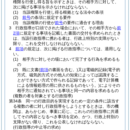
権限を行使し得る旨を示すときは、その相手方に対して、
次に掲げる事項を示さなければならない。
(1)
当該権限を行使し得る根拠となる法令の条項
(2)
前号
の条項に規定する要件
(3)
当該権限の行使が
前号
の要件に適合する理由
3
行政指導が口頭でされた場合において、その相手方から
前
2項
に規定する事項を記載した書面の交付を求められたとき
は、当該行政指導に携わる者は、行政上特別の支障がない
限り、これを交付しなければならない。
4
前項
の規定は、次に掲げる行政指導については、適用しな
い。
(1)
相手方に対しその場において完了する行為を求めるも
の
(2)
既に文書
(
前項
の書面を含む。)
又は電磁的記録
(電子的
方式、磁気的方式その他人の知覚によっては認識するこ
とができない方式で作られる記録であって、電子計算機
による情報処理の用に供されるものをいう。)
によりその
相手方に通知されている事項と同一の内容を求めるもの
(複数の者を対象とする行政指導)
第34条
同一の行政目的を実現するため一定の条件に該当す
る複数の者に対し行政指導をしようとするときは、市の機
関は、あらかじめ、事案に応じ、これらの行政指導に共通
してその内容となるべき事項を定め、かつ、行政上特別の
支障がない限り、これを公表しなければならない。
(行政指導の中止等の求め)