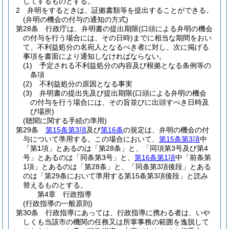
してするものとする。
2
弁明をするときは、証拠書類等を提出することができる。
(弁明の機会の付与の通知の方式)
第28条
行政庁は、弁明書の提出期限
(口頭による弁明の機会
の付与を行う場合には、その日時)
までに相当な期間をおい
て、不利益処分の名宛人となるべき者に対し、次に掲げる
事項を書面により通知しなければならない。
(1)
予定される不利益処分の内容及び根拠となる条例等の
条項
(2)
不利益処分の原因となる事実
(3)
弁明書の提出先及び提出期限
(口頭による弁明の機会
の付与を行う場合には、その旨並びに出頭すべき日時及
び場所)
(聴聞に関する手続の準用)
第29条
第15条第3項
及び
第16条
の規定は、弁明の機会の付
与について準用する。
この場合において、
第15条第3項
中
「第1項」とあるのは「第28条」と、「同項第3号及び第4
号」とあるのは「同条第3号」と、
第16条第1項
中「前条第
1項」とあるのは「第28条」と、「同条第3項後段」とある
のは「第29条において準用する第15条第3項後段」と読み
替えるものとする。
第4章
行政指導
(行政指導の一般原則)
第30条
行政指導にあっては、行政指導に携わる者は、いや
しくも当該市の機関の任務又は所掌事務の範囲を逸脱して