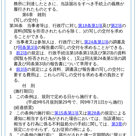
務所に到達したときに、当該届出をすべき手続上の義務が
履行されたものとする。
第6章
雑則
(写しの交付)
第36条
当事者等は、行政庁に対し
第18条第1項
及び
第2項
の
資料
(閲覧を拒否されたものを除く。)
の写しの交付を求め
ることができる。
2
当事者又は参加人は、行政庁に対し
第24条第1項
の調書及
び
同条第3項
の報告書の写しの交付を求めることができる。
3
前2項
の規定は、行政手続法第18条第1項及び第2項の資料
(閲覧を拒否されたものを除く。)
又は同法第24条第1項の調
書及び同条第3項の報告書について準用する。
4
前3項
の規定による資料、調書及び報告書の写しの交付に
要する費用は、これらの写しの交付を求める者の負担とす
る。
付
則
(施行期日)
1
この条例は、規則で定める日から施行する。
(平成9年5月規則第29号で、同9年7月1日から施行)
(経過措置)
2
この条例の施行前に
第15条第1項
又は
第28条
の規定による
通知に相当する行為がされた場合においては、当該通知に
相当する行為に係る不利益処分の手続に関しては、
第3章
の
規定にかかわらず、なお従前の例による。
3
この条例の施行前に、届出がされた後一定期間内に限りす