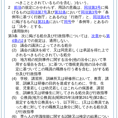
べきこととされているものを含む。)
をいう。
2
前項
の規定にかかわらず、用語の意義は、
同項第3号
に掲
げるものは
同項第7号
及び
第32条
において
同項第3号
中「条
例等に基づく行政庁」とあるのは「行政庁」と、
同項第4号
に掲げるものは
第31条
において
同号
中「条例等」とあるの
は「法令」とする。
(適用除外)
第3条
次に掲げる処分及び行政指導については、
次章
から
第
4章の2
までの規定は、適用しない。
(1)
議会の議決によってされる処分
(2)
議会の議決を経て、又は同意若しくは承認を得た上で
されるべきものとされている処分
(3)
地方税の犯則事件に関する法令
(他の法令において準
用する場合を含む。)
に基づいて徴税吏員
(他の法令の規
定に基づいてこの職員の職務を行う者を含む。)
がする処
分及び行政指導
(4)
学校、講習所、訓練所又は研修所において、教育、講
習、訓練又は研修の目的を達成するために、学生、生
徒、児童若しくは幼児若しくはこれらの保護者、講習
生、訓練生又は研修生に対してされる処分及び行政指導
(5)
公務員
(地方公務員法
(昭和25年法律第261号)
第2条に
規定する地方公務員をいう。以下同じ。)
又は公務員であ
った者に対してその職務又は身分に関してされる処分及
び行政指導
(6)
専ら人の学識技能に関する試験又は検定の結果につい