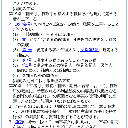
ことができる。
(聴聞の主宰)
第19条
聴聞は、行政庁が指名する職員その他規則で定める
者が主宰する。
2
次の各号
のいずれかに該当する者は、聴聞を主宰すること
ができない。
(1)
当該聴聞の当事者又は参加人
(2)
前号
に規定する者の配偶者、4親等内の親族又は同居
の親族
(3)
第1号
に規定する者の代理人又は
次条第3項
に規定する
補佐人
(4)
前3号
に規定する者であったことのある者
(5)
第1号
に規定する者の後見人、後見監督人、保佐人、
保佐監督人、補助人又は補助監督人
(6)
参加人以外の関係人
(聴聞の期日における審理の方式)
第20条
主宰者は、最初の聴聞の期日の冒頭において、行政
庁の職員に、予定される不利益処分の内容及び根拠となる
条例等の条項並びにその原因となる事実を聴聞の期日に出
頭した者に対し説明させなければならない。
2
当事者又は参加人は、聴聞の期日に出頭して、意見を述
べ、及び証拠書類等を提出し、並びに主宰者の許可を得て
行政庁の職員に対し質問を発することができる。
3
前項
の場合において、当事者又は参加人は、主宰者の許可
を得て、補佐人とともに出頭することができる。