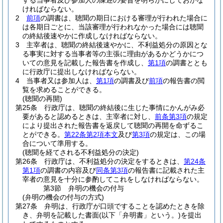
する当事者及び参加人の陳述の要旨を明らかにしておかな
ければならない。
2
前項
の調書は、聴聞の期日における審理が行われた場合に
は各期日ごとに、当該審理が行われなかった場合には聴聞
の終結後速やかに作成しなければならない。
3
主宰者は、聴聞の終結後速やかに、不利益処分の原因とな
る事実に対する当事者等の主張に理由があるかどうかにつ
いての意見を記載した報告書を作成し、
第1項
の調書ととも
に行政庁に提出しなければならない。
4
当事者又は参加人は、
第1項
の調書及び
前項
の報告書の閲
覧を求めることができる。
(聴聞の再開)
第25条
行政庁は、聴聞の終結後に生じた事情にかんがみ必
要があると認めるときは、主宰者に対し、
前条第3項
の規定
により提出された報告書を返戻して聴聞の再開を命ずるこ
とができる。
第22条第2項本文
及び
第3項
の規定は、この場
合について準用する。
(聴聞を経てされる不利益処分の決定)
第26条
行政庁は、不利益処分の決定をするときは、
第24条
第1項
の調書の内容及び
同条第3項
の報告書に記載された主
宰者の意見を十分に参酌してこれをしなければならない。
第3節
弁明の機会の付与
(弁明の機会の付与の方式)
第27条
弁明は、行政庁が口頭ですることを認めたときを除
き、弁明を記載した書面
(以下「弁明書」という。)
を提出