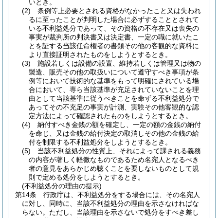
いとき。
(2)
条例等上必要とされる資格がなかったこと又は失われ
るに至ったことが判明した場合に必ずすることとされて
いる不利益処分であって、その資格の不存在又は喪失の
事実が裁判所の判決書又は決定書、一定の職に就いたこ
とを証する当該任命権者の書類その他の客観的な資料に
より直接証明されたものをしようとするとき。
(3)
施設若しくは設備の設置、維持若しくは管理又は物の
製造、販売その他の取扱いについて遵守すべき事項が条
例等において技術的な基準をもって明確にされている場
合において、専ら当該基準が充足されていないことを理
由として当該基準に従うべきことを命ずる不利益処分で
あってその不充足の事実が計測、実験その他客観的な認
定方法によって確認されたものをしようとするとき。
(4)
納付すべき金銭の額を確定し、一定の額の金銭の納付
を命じ、又は金銭の給付決定の取消しその他の金銭の給
付を制限する不利益処分をしようとするとき。
(5)
当該不利益処分の性質上、それによって課される義務
の内容が著しく軽微なものであるため名宛人となるべき
者の意見をあらかじめ聴くことを要しないものとして規
則で定める処分をしようとするとき。
(不利益処分の理由の提示)
第14条
行政庁は、不利益処分をする場合には、その名宛人
に対し、同時に、当該不利益処分の理由を示さなければな
らない。
ただし、当該理由を示さないで処分をすべき差し