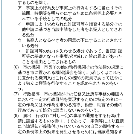
するものを除く。
ア
事実上の行為及び事実上の行為をするに当たりその
範囲、時期等を明らかにするために条例等上必要とさ
れている手続としての処分
イ
申請により求められた許認可等を拒否する処分その
他申請に基づき当該申請をした者を名宛人としてされ
る処分
ウ
名宛人となるべき者の同意の下にすることとされて
いる処分
エ
許認可等の効力を失わせる処分であって、当該許認
可等の基礎となった事実が消滅した旨の届出があった
ことを理由としてされるもの
(6)
市の機関 市長その他の執行機関その他法律の規定に
基づき市に置かれる機関
(議会を除く。)
若しくはこれら
に置かれる機関又はこれらの機関の職員であって法令に
より独立に権限を行使することを認められたものをい
う。
(7)
行政指導 市の機関がその任務又は所掌事務の範囲内
において一定の行政目的を実現するために特定の者に一
定の作為又は不作為を求める指導、勧告、助言その他の
行為であって処分に該当しないものをいう。
(8)
届出 行政庁に対し一定の事項の通知をする行為
(申
請に該当するものを除く。)
であって、条例等により直接
に当該通知が義務付けられているもの
(自己の期待する一
定の条例等上の効果を発生させるためには当該通知をす