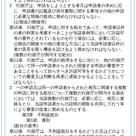
すよう努めなければならない。
2
行政庁は、申請をしようとする者又は申請者の求めに応
じ、申請書の記載及び添付書類に関する事項その他の申請
に必要な情報の提供に努めなければならない。
(公聴会の開催等)
第10条
行政庁は、申請に対する処分であって、申請者以外
の者の利害を考慮すべきことが当該条例等において許認可
等の要件とされているものを行う場合には、必要に応じ、
公聴会の開催その他の適当な方法により当該申請者以外の
者の意見を聴く機会を設けるよう努めなければならない。
(複数の行政庁が関与する処分)
第11条
行政庁は、申請の処理をするに当たり、他の行政庁
において同一の申請者からされた関連する申請が審査中で
あることをもって自らすべき許認可等をするかどうかにつ
いての審査又は判断を殊更に遅延させるようなことをして
はならない。
2
一の申請又は同一の申請者からされた相互に関連する複数
の申請に対する処分について複数の行政庁が関与する場合
においては、当該複数の行政庁は、必要に応じ、相互に連
絡をとり、当該申請者からの説明の聴取を共同して行う等
により審査の促進に努めるものとする。
第3章
不利益処分
第1節
通則
(処分の基準)
第12条
行政庁は、不利益処分をするかどうか又はどのよう