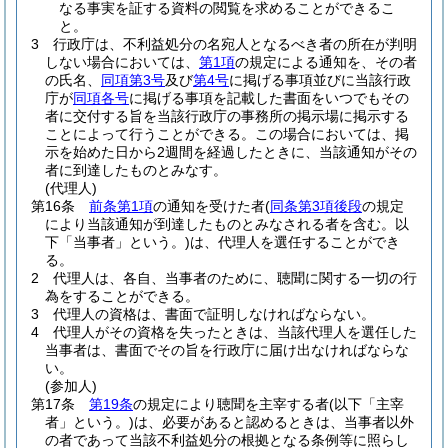
なる事実を証する資料の閲覧を求めることができるこ
と。
3
行政庁は、不利益処分の名宛人となるべき者の所在が判明
しない場合においては、
第1項
の規定による通知を、その者
の氏名、
同項第3号
及び
第4号
に掲げる事項並びに当該行政
庁が
同項各号
に掲げる事項を記載した書面をいつでもその
者に交付する旨を当該行政庁の事務所の掲示場に掲示する
ことによって行うことができる。
この場合においては、掲
示を始めた日から2週間を経過したときに、当該通知がその
者に到達したものとみなす。
(代理人)
第16条
前条第1項
の通知を受けた者
(
同条第3項後段
の規定
により当該通知が到達したものとみなされる者を含む。以
下「当事者」という。)
は、代理人を選任することができ
る。
2
代理人は、各自、当事者のために、聴聞に関する一切の行
為をすることができる。
3
代理人の資格は、書面で証明しなければならない。
4
代理人がその資格を失ったときは、当該代理人を選任した
当事者は、書面でその旨を行政庁に届け出なければならな
い。
(参加人)
第17条
第19条
の規定により聴聞を主宰する者
(以下「主宰
者」という。)
は、必要があると認めるときは、当事者以外
の者であって当該不利益処分の根拠となる条例等に照らし