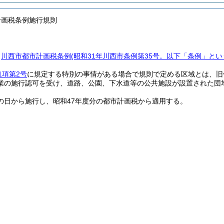
計画税条例施行規則
、
川西市都市計画税条例
(昭和31年川西市条例第35号。以下「条例」とい
1項第2号
に規定する特別の事情がある場合で規則で定める区域とは、旧
業の施行認可を受け、道路、公園、下水道等の公共施設が設置された団
の日から施行し、昭和47年度分の都市計画税から適用する。