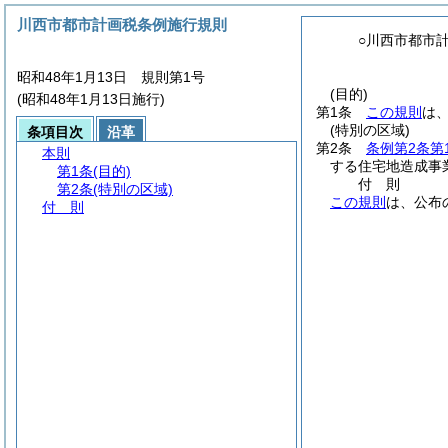
川西市都市計画税条例施行規則
○川西市都市
昭和48年1月13日 規則第1号
(目的)
(昭和48年1月13日施行)
第1条
この規則
は
(特別の区域)
条項目次
沿革
第2条
条例第2条第
本則
する住宅地造成事
第1条
(目的)
付
則
第2条
(特別の区域)
この規則
は、公布
付 則