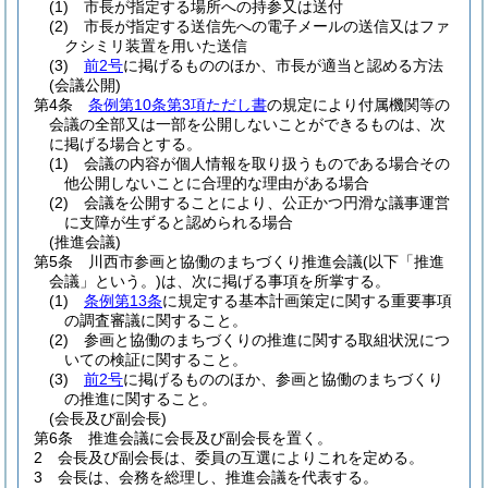
(1)
市長が指定する場所への持参又は送付
(2)
市長が指定する送信先への電子メールの送信又はファ
クシミリ装置を用いた送信
(3)
前2号
に掲げるもののほか、市長が適当と認める方法
(会議公開)
第4条
条例第10条第3項ただし書
の規定により付属機関等の
会議の全部又は一部を公開しないことができるものは、次
に掲げる場合とする。
(1)
会議の内容が個人情報を取り扱うものである場合その
他公開しないことに合理的な理由がある場合
(2)
会議を公開することにより、公正かつ円滑な議事運営
に支障が生ずると認められる場合
(推進会議)
第5条
川西市参画と協働のまちづくり推進会議
(以下「推進
会議」という。)
は、次に掲げる事項を所掌する。
(1)
条例第13条
に規定する基本計画策定に関する重要事項
の調査審議に関すること。
(2)
参画と協働のまちづくりの推進に関する取組状況につ
いての検証に関すること。
(3)
前2号
に掲げるもののほか、参画と協働のまちづくり
の推進に関すること。
(会長及び副会長)
第6条
推進会議に会長及び副会長を置く。
2
会長及び副会長は、委員の互選によりこれを定める。
3
会長は、会務を総理し、推進会議を代表する。