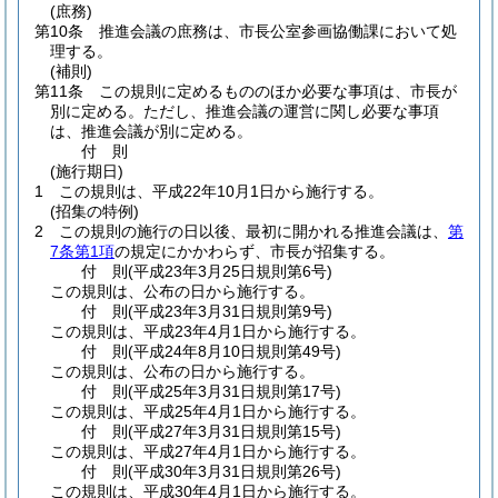
(庶務)
第10条
推進会議の庶務は、市長公室参画協働課において処
理する。
(補則)
第11条
この規則に定めるもののほか必要な事項は、市長が
別に定める。
ただし、推進会議の運営に関し必要な事項
は、推進会議が別に定める。
付
則
(施行期日)
1
この規則は、平成22年10月1日から施行する。
(招集の特例)
2
この規則の施行の日以後、最初に開かれる推進会議は、
第
7条第1項
の規定にかかわらず、市長が招集する。
付
則
(平成23年3月25日
規則第6号)
この規則は、公布の日から施行する。
付
則
(平成23年3月31日
規則第9号)
この規則は、平成23年4月1日から施行する。
付
則
(平成24年8月10日
規則第49号)
この規則は、公布の日から施行する。
付
則
(平成25年3月31日
規則第17号)
この規則は、平成25年4月1日から施行する。
付
則
(平成27年3月31日
規則第15号)
この規則は、平成27年4月1日から施行する。
付
則
(平成30年3月31日
規則第26号)
この規則は、平成30年4月1日から施行する。