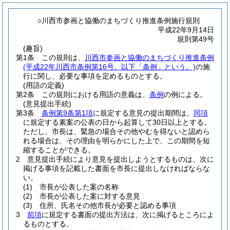
○川西市参画と協働のまちづくり推進条例施行規則
平成22年9月14日
規則第49号
(趣旨)
第1条
この規則は、
川西市参画と協働のまちづくり推進条例
(平成22年川西市条例第16号。以下「条例」という。)
の施
行に関し、必要な事項を定めるものとする。
(用語の定義)
第2条
この規則における用語の意義は、
条例
の例による。
(意見提出手続)
第3条
条例第9条第1項
に規定する意見の提出期間は、
同項
に規定する素案の公表の日から起算して30日以上とする。
ただし、市長は、緊急の場合その他やむを得ないと認めら
れる場合は、その理由を明らかにした上で、この期間を短
縮することができる。
2
意見提出手続により意見を提出しようとするものは、次に
掲げる事項を記載した書面を市長に提出しなければならな
い。
(1)
市長が公表した案の名称
(2)
市長が公表した案に対する意見
(3)
住所、氏名その他市長が必要と認める事項
3
前項
に規定する書面の提出方法は、次に掲げるところによ
るものとする。