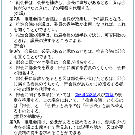
4
副会長は、会長を補佐し、会長に事故があるとき、又は会
長が欠けたときは、その職務を代理する。
(会議)
第7条
推進会議の会議は、会長が招集し、その議長となる。
2
推進会議の会議は、委員の過半数が出席しなければ、これ
を開くことができない。
3
推進会議の議事は、出席委員の過半数で決し、可否同数の
ときは、議長の決するところによる。
(部会)
第8条
会長は、必要があると認めるときは、推進会議に部会
を置くことができる。
2
部会に属すべき委員は、会長が指名する。
3
部会に部会長を置き、部会に属する委員のうちから、会長
が指名する。
4
部会長に事故があるとき又は部会長が欠けたときは、部会
に属する委員のうちから、部会長があらかじめ指名する者
がその職務を代理する。
5
部会に関する事項については、
第6条第3項
及び
前条
の規
定を準用する。
この場合において、「推進会議」とあるの
は「部会」と、「会長」とあるのは「部会長」と読み替え
るものとする。
(意見の聴取等)
第9条
推進会議は、必要があると認めるときは、委員以外の
者を会議に出席させて意見若しくは説明を聴き、又は必要
な資料の提出を求めることができる。