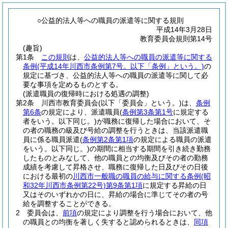
○公益的法人等への職員の派遣等に関する規則
平成14年3月28日
教育委員会規則第14号
(趣旨)
第1条
この規則
は、
公益的法人等への職員の派遣等に関する
条例
(平成14年川西市条例第7号。以下「条例」という。)
の
規定に基づき、公益的法人等への職員の派遣等に関して必
要な事項を定めるものとする。
(派遣職員の復帰時における処遇の調整)
第2条
川西市教育委員会
(以下「委員会」という。)
は、
条例
第6条
の規定により、派遣職員
(
条例第3条第1号
に規定する
者をいう。以下同じ。)
が職務に復帰した場合において、そ
の者の職務の級及び号給の調整を行うときは、当該派遣職
員に係る職員派遣
(
条例第2条第1項
の規定による職員の派遣
をいう。以下同じ。)
の期間に相当する期間を引き続き勤務
したものとみなして、他の職員との均衡及びその者の勤務
成績を考慮して昇格させ、職務に復帰した日及びその日後
における最初の
川西市一般職の職員の給与に関する条例
(昭
和32年川西市条例第22号)
第9条第1項
に規定する昇給の日
又はそのいずれかの日に、昇給の場合に準じてその者の号
給を調整することができる。
2
委員会は、
前項
の規定により調整を行う場合において、他
の職員との均衡を著しく失すると認められるときは、
同項