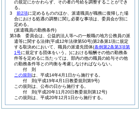
の規定にかかわらず、その者の号給を調整することができ
る。
3
前2項
に定めるもののほか、派遣職員が職務に復帰した場
合における処遇の調整に関し必要な事項は、委員会が別に
定める。
(派遣職員の勤務条件)
第3条
委員会は、公益的法人等への一般職の地方公務員の派
遣等に関する法律
(平成12年法律第50号)
第2条第1項に規定
する取決めにおいて、職員の派遣先団体
(
条例第2条第3項第
1号
に規定する団体をいう。)
における報酬その他の勤務条
件等を定めるに当たっては、部内の他の職員の給与その他
の勤務条件等との均衡を考慮しなければならない。
付
則
この規則
は、平成14年4月1日から施行する。
付
則
(平成19年4月1日
教委規則第9号)
この規則は、公布の日から施行する。
付
則
(平成20年11月20日
教委規則第12号)
この規則は、平成20年12月1日から施行する。