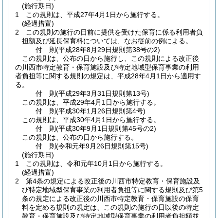
(施行期日)
1
この規則は、平成27年4月1日から施行する。
(経過措置)
2
この規則の施行の日前に提供を受けた保育に係る利用者負
担額及び延長保育料については、なお従前の例による。
付
則
(平成28年8月29日
規則第38号の2)
この規則は、公布の日から施行し、この規則による改正後
の川西市特定教育・保育施設及び特定地域型保育事業の利用
者負担等に関する規則の規定は、平成28年4月1日から適用す
る。
付
則
(平成29年3月31日
規則第13号)
この規則は、平成29年4月1日から施行する。
付
則
(平成30年1月26日
規則第4号)
この規則は、平成30年4月1日から施行する。
付
則
(平成30年9月1日
規則第45号の2)
この規則は、公布の日から施行する。
付
則
(令和元年9月26日
規則第15号)
(施行期日)
1
この規則は、令和元年10月1日から施行する。
(経過措置)
2
第4条の規定による改正後の川西市特定教育・保育施設及
び特定地域型保育事業の利用者負担等に関する規則及び第5
条の規定による改正後の川西市特定教育・保育施設の保育
料を定める規則の規定は、この規則の施行の日以後の特定
教育・保育施設及び特定地域型保育事業の利用者負担額並