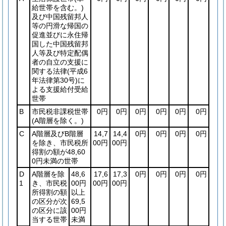
給世帯を含む。)
及び中国残留邦人
等の円滑な帰国の
促進並びに永住帰
国した中国残留邦
人等及び特定配偶
者の自立の支援に
関する法律
(平成6
年法律第30号)
に
よる支援給付受給
世帯
B
市民税非課税世帯
0円
0円
0円
0円
0円
0円
(A階層を除く。)
C
A階層及びB階層
14,7
14,4
0円
0円
0円
0円
を除き、市民税所
00円
00円
得割の額が48,60
0円未満の世帯
D
A階層を除
48,6
17,6
17,3
0円
0円
0円
0円
1
き、市民税
00円
00円
00円
所得割の額
以上
の区分が次
69,5
の区分に該
00円
当する世帯
未満