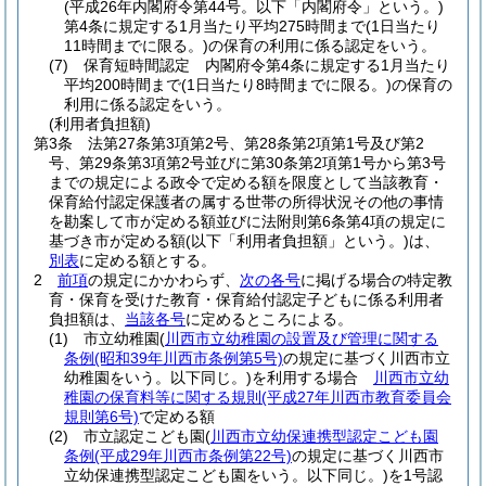
(平成26年内閣府令第44号。以下「内閣府令」という。)
第4条に規定する1月当たり平均275時間まで
(1日当たり
11時間までに限る。)
の保育の利用に係る認定をいう。
(7)
保育短時間認定 内閣府令第4条に規定する1月当たり
平均200時間まで
(1日当たり8時間までに限る。)
の保育の
利用に係る認定をいう。
(利用者負担額)
第3条
法第27条第3項第2号、第28条第2項第1号及び第2
号、第29条第3項第2号並びに第30条第2項第1号から第3号
までの規定による政令で定める額を限度として当該教育・
保育給付認定保護者の属する世帯の所得状況その他の事情
を勘案して市が定める額並びに法附則第6条第4項の規定に
基づき市が定める額
(以下「利用者負担額」という。)
は、
別表
に定める額とする。
2
前項
の規定にかかわらず、
次の各号
に掲げる場合の特定教
育・保育を受けた教育・保育給付認定子どもに係る利用者
負担額は、
当該各号
に定めるところによる。
(1)
市立幼稚園
(
川西市立幼稚園の設置及び管理に関する
条例
(昭和39年川西市条例第5号)
の規定に基づく川西市立
幼稚園をいう。以下同じ。)
を利用する場合
川西市立幼
稚園の保育料等に関する規則
(平成27年川西市教育委員会
規則第6号)
で定める額
(2)
市立認定こども園
(
川西市立幼保連携型認定こども園
条例
(平成29年川西市条例第22号)
の規定に基づく川西市
立幼保連携型認定こども園をいう。以下同じ。)
を1号認