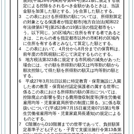
規則
(平成26年内閣府令第44号)
第21条に規定する規
定による控除をされるべき金額があるときは、当該
金額を加算した額とする。)
を合算した額とする。
3 この表における所得割の額については、所得割算定
の対象となる保護者が指定都市
(地方自治法
(昭和22
年法律第67号)
第252条の19第1項の指定都市をい
う。以下同じ。)
の区域内に住所を有する者であると
きは、これらの者を指定都市以外の市町村の区域内
に住所を有する者とみなして算定した額とする。
4 この表において、4月分から8月分までの保育料は、
前年度の市民税額に応じて決定するものとする。
5 地方税法第323条に規定する市民税の減免があった
場合には、その額を所得割の額又は均等割の額から
順次控除して得た額を所得割の額又は均等割の額と
する。
6 平成27年3月31日以前に特定教育・保育施設に入園
した者の教育・保育給付認定保護者の属する世帯に
係るこの表における所得割の額の算出については、
控除廃止の影響を受ける費用徴収制度等
(厚生労働省
雇用均等・児童家庭局所管の制度に限る。)
に係る取
扱いについて
(平成23年7月15日雇児発0715第1号厚
生労働省雇用均等・児童家庭局長通知)
の規定による
ものとする。
7 C階層からD10階層までの世帯であって、負担額算
定基準子ども
(子ども・子育て支援法施行令第13条第