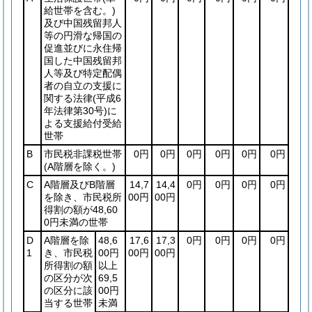
給世帯を含む。)
及び中国残留邦人
等の円滑な帰国の
促進並びに永住帰
国した中国残留邦
人等及び特定配偶
者の自立の支援に
関する法律
(平成6
年法律第30号)
に
よる支援給付受給
世帯
B
市民税非課税世帯
0円
0円
0円
0円
0円
0円
(A階層を除く。)
C
A階層及びB階層
14,7
14,4
0円
0円
0円
0円
を除き、市民税所
00円
00円
得割の額が48,60
0円未満の世帯
D
A階層を除
48,6
17,6
17,3
0円
0円
0円
0円
1
き、市民税
00円
00円
00円
所得割の額
以上
の区分が次
69,5
の区分に該
00円
当する世帯
未満