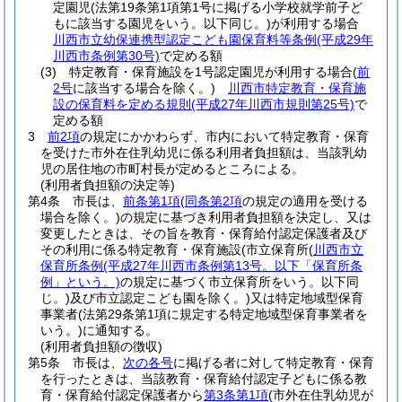
定園児
(法第19条第1項第1号に掲げる小学校就学前子ど
もに該当する園児をいう。以下同じ。)
が利用する場合
川西市立幼保連携型認定こども園保育料等条例
(平成29年
川西市条例第30号)
で定める額
(3)
特定教育・保育施設を1号認定園児が利用する場合
(
前
2号
に該当する場合を除く。)
川西市特定教育・保育施
設の保育料を定める規則
(平成27年川西市規則第25号)
で
定める額
3
前2項
の規定にかかわらず、市内において特定教育・保育
を受けた市外在住乳幼児に係る利用者負担額は、当該乳幼
児の居住地の市町村長が定めるところによる。
(利用者負担額の決定等)
第4条
市長は、
前条第1項
(
同条第2項
の規定の適用を受ける
場合を除く。)
の規定に基づき利用者負担額を決定し、又は
変更したときは、その旨を教育・保育給付認定保護者及び
その利用に係る特定教育・保育施設
(市立保育所
(
川西市立
保育所条例
(平成27年川西市条例第13号。以下「保育所条
例」という。)
の規定に基づく市立保育所をいう。以下同
じ。)
及び市立認定こども園を除く。)
又は特定地域型保育
事業者
(法第29条第1項に規定する特定地域型保育事業者を
いう。)
に通知する。
(利用者負担額の徴収)
第5条
市長は、
次の各号
に掲げる者に対して特定教育・保育
を行ったときは、当該教育・保育給付認定子どもに係る教
育・保育給付認定保護者から
第3条第1項
(市外在住乳幼児が