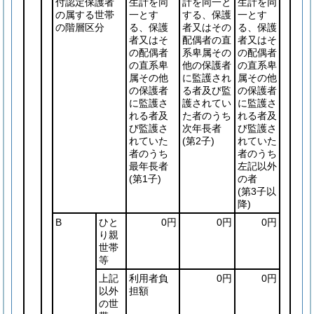
付認定保護者
生計を同
計を同一と
生計を同
の属する世帯
一とす
する、保護
一とす
の階層区分
る、保護
者又はその
る、保護
者又はそ
配偶者の直
者又はそ
の配偶者
系卑属その
の配偶者
の直系卑
他の保護者
の直系卑
属その他
に監護され
属その他
の保護者
る者及び監
の保護者
に監護さ
護されてい
に監護さ
れる者及
た者のうち
れる者及
び監護さ
次年長者
び監護さ
れていた
(第2子)
れていた
者のうち
者のうち
最年長者
左記以外
(第1子)
の者
(第3子以
降)
B
ひと
0円
0円
0円
り親
世帯
等
上記
利用者負
0円
0円
以外
担額
の世