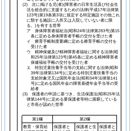
(2)
次に掲げる児
(者)
(障害者の日常生活及び社会生
活を総合的に支援するための法律
(平成17年法律第
123号)
第19条第3項に規定する特定施設その他これ
に類する施設に入所又は入院していない者に限
る。)
を有する世帯
ア 身体障害者福祉法
(昭和24年法律第283号)
第15
条に定める身体障害者手帳の交付を受けた者
イ 療育手帳制度要綱に定める療育手帳の交付を
受けた者
ウ 精神保健及び精神障害者福祉に関する法律
(昭
和25年法律第123号)
第45条に定める精神障害者
保健福祉手帳の交付を受けた者
エ 特別児童扶養手当等の支給に関する法律
(昭和
39年法律第134号)
に定める特別児童扶養手当の
支給対象児又は国民年金法
(昭和34年法律第141
号)
に定める国民年金の障害基礎年金手当等の受
給者
(3)
保護者の申請に基づき、生活保護法
(昭和25年法
律第144号)
に定める要保護者等特に困窮している
と市長が認めた世帯
第1欄
第2欄
教育・保育給
保護者と
保護者と生
保護者と