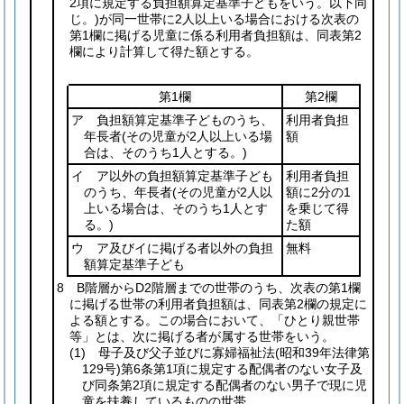
2項に規定する負担額算定基準子どもをいう。以下同
じ。)
が同一世帯に2人以上いる場合における次表の
第1欄に掲げる児童に係る利用者負担額は、同表第2
欄により計算して得た額とする。
第1欄
第2欄
ア 負担額算定基準子どものうち、
利用者負担
年長者
(その児童が2人以上いる場
額
合は、そのうち1人とする。)
イ ア以外の負担額算定基準子ども
利用者負担
のうち、年長者
(その児童が2人以
額に2分の1
上いる場合は、そのうち1人とす
を乗じて得
る。)
た額
ウ ア及びイに掲げる者以外の負担
無料
額算定基準子ども
8 B階層からD2階層までの世帯のうち、次表の第1欄
に掲げる世帯の利用者負担額は、同表第2欄の規定に
よる額とする。この場合において、「ひとり親世帯
等」とは、次に掲げる者が属する世帯をいう。
(1)
母子及び父子並びに寡婦福祉法
(昭和39年法律第
129号)
第6条第1項に規定する配偶者のない女子及
び同条第2項に規定する配偶者のない男子で現に児
童を扶養しているものの世帯