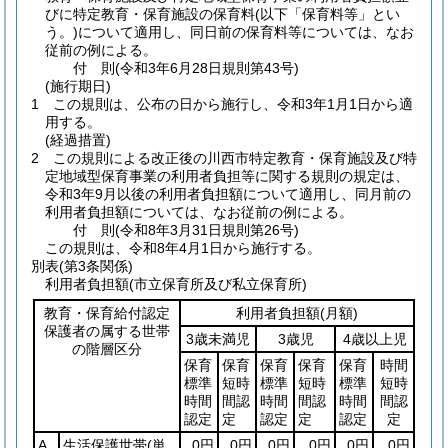
びに特定教育・保育施設の保育料
(以下「保育料等」とい
う。)
について適用し、同日前の保育料等については、なお
従前の例による。
付
則
(令和3年6月28日
規則第43号)
(施行期日)
1
この規則は、公布の日から施行し、令和3年1月1日から適
用する。
(経過措置)
2
この規則による改正後の川西市特定教育・保育施設及び特
定地域型保育事業の利用者負担等に関する規則の規定は、
令和3年9月以後の利用者負担額について適用し、同月前の
利用者負担額については、なお従前の例による。
付
則
(令和8年3月31日
規則第26号)
この規則は、令和8年4月1日から施行する。
別表
(第3条関係)
利用者負担額(市立保育所及び私立保育所)
教育・保育給付認定
利用者負担額
(月額)
保護者の属する世帯
3歳未満児
3歳児
4歳以上児
の階層区分
保育
保育
保育
保育
保育
時間
標準
短時
標準
短時
標準
短時
時間
間認
時間
間認
時間
間認
認定
定
認定
定
認定
定
A
生活保護世帯
(単
0円
0円
0円
0円
0円
0円