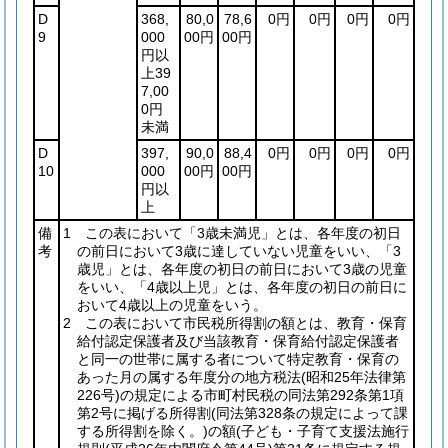
D
368,
80,0
78,6
0円
0円
0円
0円
9
000
00円
00円
円以
上39
7,00
0円
未満
D
397,
90,0
88,4
0円
0円
0円
0円
10
000
00円
00円
円以
上
備
1 この表において「3歳未満児」とは、各年度の初日
考
の前日において3歳に達していない児童をいい、「3
歳児」とは、各年度の初日の前日において3歳の児童
をいい、「4歳以上児」とは、各年度の初日の前日に
おいて4歳以上の児童をいう。
2 この表において市民税所得割の額とは、教育・保育
給付認定保護者及び当該教育・保育給付認定保護者
と同一の世帯に属する者について特定教育・保育の
あった月の属する年度分の地方税法
(昭和25年法律第
226号)
の規定による市町村民税の同法第292条第1項
第2号に掲げる所得割
(同法第328条の規定によって課
する所得割を除く。)
の額
(子ども・子育て支援法施行