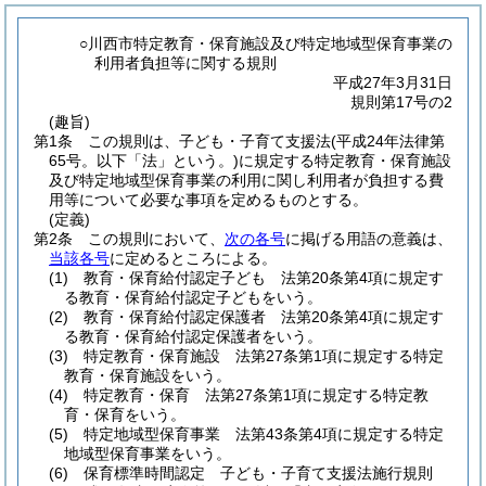
○川西市特定教育・保育施設及び特定地域型保育事業の
利用者負担等に関する規則
平成27年3月31日
規則第17号の2
(趣旨)
第1条
この規則は、子ども・子育て支援法
(平成24年法律第
65号。以下「法」という。)
に規定する特定教育・保育施設
及び特定地域型保育事業の利用に関し利用者が負担する費
用等について必要な事項を定めるものとする。
(定義)
第2条
この規則において、
次の各号
に掲げる用語の意義は、
当該各号
に定めるところによる。
(1)
教育・保育給付認定子ども 法第20条第4項に規定す
る教育・保育給付認定子どもをいう。
(2)
教育・保育給付認定保護者 法第20条第4項に規定す
る教育・保育給付認定保護者をいう。
(3)
特定教育・保育施設 法第27条第1項に規定する特定
教育・保育施設をいう。
(4)
特定教育・保育 法第27条第1項に規定する特定教
育・保育をいう。
(5)
特定地域型保育事業 法第43条第4項に規定する特定
地域型保育事業をいう。
(6)
保育標準時間認定 子ども・子育て支援法施行規則