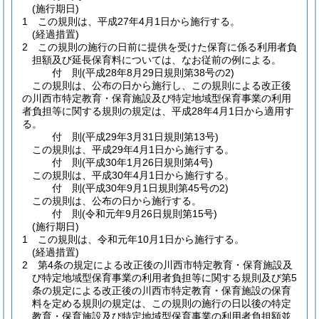
(施行期日)
1
この規則は、平成27年4月1日から施行する。
(経過措置)
2
この規則の施行の日前に提供を受けた保育に係る利用者負
担額及び延長保育料については、なお従前の例による。
付
則
(平成28年8月29日
規則第38号の2)
この規則は、公布の日から施行し、この規則による改正後
の川西市特定教育・保育施設及び特定地域型保育事業の利用
者負担等に関する規則の規定は、平成28年4月1日から適用す
る。
付
則
(平成29年3月31日
規則第13号)
この規則は、平成29年4月1日から施行する。
付
則
(平成30年1月26日
規則第4号)
この規則は、平成30年4月1日から施行する。
付
則
(平成30年9月1日
規則第45号の2)
この規則は、公布の日から施行する。
付
則
(令和元年9月26日
規則第15号)
(施行期日)
1
この規則は、令和元年10月1日から施行する。
(経過措置)
2
第4条の規定による改正後の川西市特定教育・保育施設及
び特定地域型保育事業の利用者負担等に関する規則及び第5
条の規定による改正後の川西市特定教育・保育施設の保育
料を定める規則の規定は、この規則の施行の日以後の特定
教育・保育施設及び特定地域型保育事業の利用者負担額並