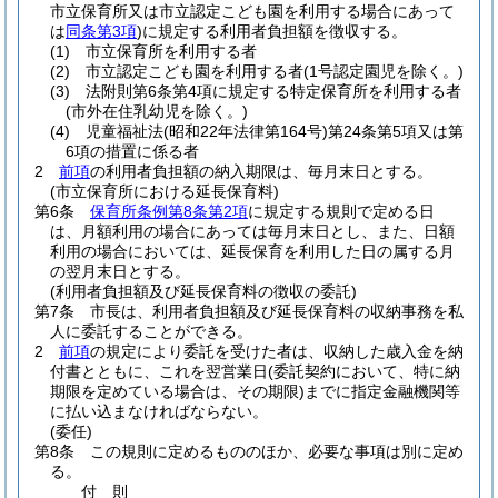
市立保育所又は市立認定こども園を利用する場合にあって
は
同条第3項
)
に規定する利用者負担額を徴収する。
(1)
市立保育所を利用する者
(2)
市立認定こども園を利用する者
(1号認定園児を除く。)
(3)
法附則第6条第4項に規定する特定保育所を利用する者
(市外在住乳幼児を除く。)
(4)
児童福祉法
(昭和22年法律第164号)
第24条第5項又は第
6項の措置に係る者
2
前項
の利用者負担額の納入期限は、毎月末日とする。
(市立保育所における延長保育料)
第6条
保育所条例第8条第2項
に規定する規則で定める日
は、月額利用の場合にあっては毎月末日とし、また、日額
利用の場合においては、延長保育を利用した日の属する月
の翌月末日とする。
(利用者負担額及び延長保育料の徴収の委託)
第7条
市長は、利用者負担額及び延長保育料の収納事務を私
人に委託することができる。
2
前項
の規定により委託を受けた者は、収納した歳入金を納
付書とともに、これを翌営業日
(委託契約において、特に納
期限を定めている場合は、その期限)
までに指定金融機関等
に払い込まなければならない。
(委任)
第8条
この規則に定めるもののほか、必要な事項は別に定め
る。
付
則