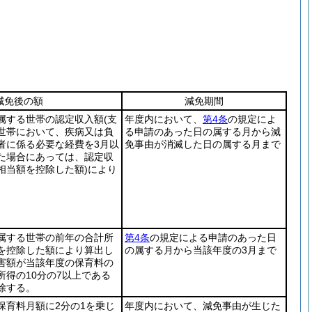
減免後の額
減免期間
属する世帯の認定収入額
(支
年度内において、
第4条
の規定によ
世帯において、疾病又は負
る申請のあった日の属する月から減
者に係る必要な経費を3月以
免事由が消滅した日の属する月まで
た場合にあっては、認定収
相当額を控除した額)
により
属する世帯の前年の合計所
第4条
の規定による申請のあった日
を控除した額により算出し
の属する月から当該年度の3月まで
害額が当該年度の保育料の
所得の10分の7以上である
除する。
保育料月額に2分の1を乗じ
年度内において、減免事由が生じた