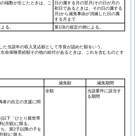
未満の端数が生じたときは、こ
日の属する月の翌月
(その日が月の
初日であるときは、その日の属する
月)
から減免事由が消滅した日の属
する月まで
による。
第1項の規定の例による。
定した当該年の収入見込額として市長が認めた額をいう。
、生命保険受給額その他の給付があるときは、これを含むものとす
減免額
減免期間
全額
当該要件に該当す
る期間
偶者の自立の支援に関
等
(以下「ひとり親世帯
料
(月額)
に限る。
ち、第2子以降の子を
(月額)
に限る。