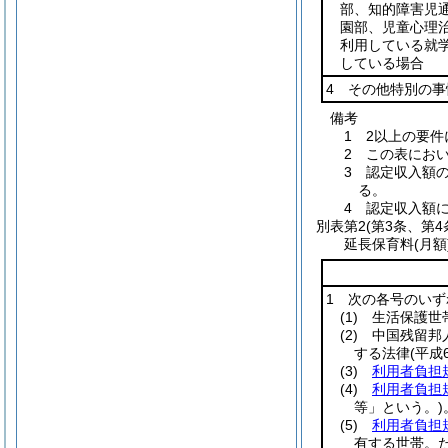
部、知的障害児
園部、児童心理
利用している就
している場合
4 その他特別の
備考
1 2以上の要
2 この表にお
3 認定収入額
る。
4 認定収入額
別表第2
(第3条、第4
延長保育料(月額
1 次の各号のい
(1)
生活保護世
(2)
中国残留邦人
する法律
(平成
(3)
利用者負担
(4)
利用者負担
等」という。)
(5)
利用者負担
有する世帯。