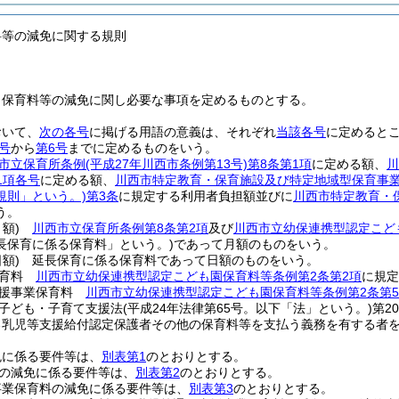
料等の減免に関する規則
、保育料等の減免に関し必要な事項を定めるものとする。
おいて、
次の各号
に掲げる用語の意義は、それぞれ
当該各号
に定めると
号
から
第6号
までに定めるものをいう。
市立保育所条例
(平成27年川西市条例第13号)
第8条第1項
に定める額、
川
1項各号
に定める額、
川西市特定教育・保育施設及び特定地域型保育事
規則」という。)
第3条
に規定する利用者負担額並びに
川西市特定教育・
う。
月額)
川西市立保育所条例第8条第2項
及び
川西市立幼保連携型認定こど
長保育に係る保育料」という。)
であって月額のものをいう。
日額)
延長保育に係る保育料であって日額のものをいう。
保育料
川西市立幼保連携型認定こども園保育料等条例第2条第2項
に規定
支援事業保育料
川西市立幼保連携型認定こども園保育料等条例第2条第
子ども・子育て支援法
(平成24年法律第65号。以下「法」という。)
第2
る乳児等支援給付認定保護者その他の保育料等を支払う義務を有する者
免に係る要件等は、
別表第1
のとおりとする。
の減免に係る要件等は、
別表第2
のとおりとする。
事業保育料の減免に係る要件等は、
別表第3
のとおりとする。