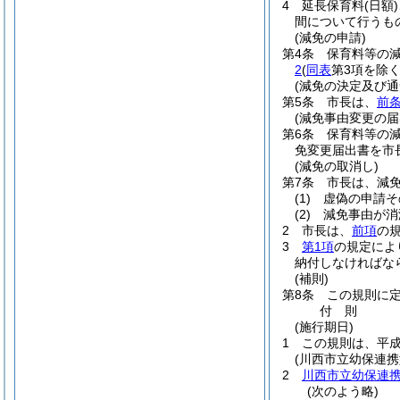
4
延長保育料
(日額)
間について行うも
(減免の申請)
第4条
保育料等の
2
(
同表
第3項を除く
(減免の決定及び通
第5条
市長は、
前
(減免事由変更の届
第6条
保育料等の
免変更届出書を市
(減免の取消し)
第7条
市長は、減
(1)
虚偽の申請そ
(2)
減免事由が消
2
市長は、
前項
の
3
第1項
の規定によ
納付しなければな
(補則)
第8条
この規則に
付
則
(施行期日)
1
この規則は、平成
(川西市立幼保連
2
川西市立幼保連
(次のよう略)