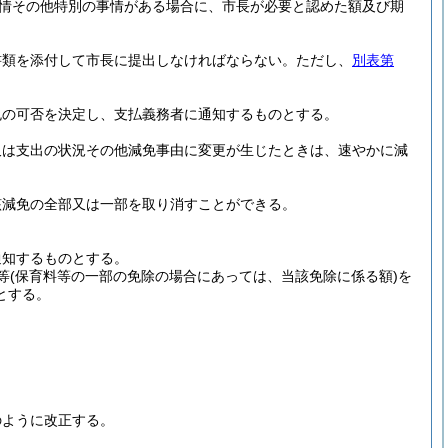
情その他特別の事情がある場合に、市長が必要と認めた額及び期
書類を添付して市長に提出しなければならない。
ただし、
別表第
免の可否を決定し、支払義務者に通知するものとする。
又は支出の状況その他減免事由に変更が生じたときは、速やかに減
該減免の全部又は一部を取り消すことができる。
通知するものとする。
等
(保育料等の一部の免除の場合にあっては、当該免除に係る額)
を
とする。
のように改正する。