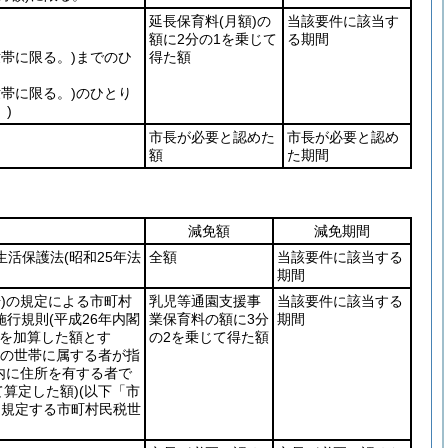
延長保育料
(月額)
の
当該要件に該当す
額に2分の1を乗じて
る期間
世帯に限る。)
までのひ
得た額
世帯に限る。)
のひとり
)
市長が必要と認めた
市長が必要と認め
額
た期間
減免額
減免期間
生活保護法
(昭和25年法
全額
当該要件に該当する
期間
)
の規定による市町村
乳児等通園支援事
当該要件に該当する
施行規則
(平成26年内閣
業保育料の額に3分
期間
額を加算した額とす
の2を乗じて得た額
一の世帯に属する者が指
内に住所を有する者で
算定した額)
(以下「市
号に規定する市町村民税世