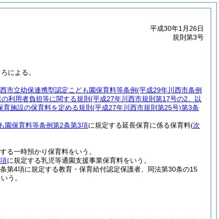
平成30年1月26日
規則第3号
ころによる。
西市立幼保連携型認定こども園保育料等条例
(平成29年川西市条例
業の利用者負担等に関する規則
(平成27年川西市規則第17号の2。以
保育施設の保育料を定める規則
(平成27年川西市規則第25号)
第3条
も園保育料等条例第2条第3項
に規定する延長保育に係る保育料
(
次
する一時預かり保育料をいう。
5項
に規定する乳児等通園支援事業保育料をいう。
0条第4項に規定する教育・保育給付認定保護者、同法第30条の15
をいう。