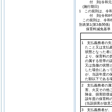
付
則
(令和元
(施行期日)
1
この規則は、令和
付
則
(令和8
この規則は、令和
別表第1
(第3条関係)
保育料減免基準
1 支払義務者の
たこと又は支払
状態となった者
より、保育料の
の属する世帯の
又は負傷の状態
した場合にあっ
が、当該年度の保
た額以下である
2 支払義務者の
害、火災その他
険金、損害賠償
該年度の保育料の
(当該損害が故意
3 支払義務者が