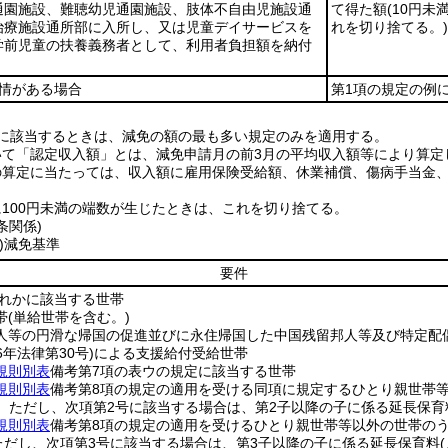
通園施設、難聴幼児通園施設、肢体不自由児施設通
て得た額
(10円
治療施設通所部に入所し、又は児童デイサービスを
れを切り捨てる。)
学前児童の扶養義務者として、利用者負担額を納付
事情がある場合
第1項の規定の例
件に該当するときは、減免の額の最も多い規定のみを適用する。
いて「認定収入額」とは、減免申請月の前3月の平均収入額等により算
の算定に当たっては、収入額に雇用保険受給額、休業補償、傷病手当金
に100円未満の端数が生じたときは、これを切り捨てる。
条関係)
)減免基準
要件
ずれかに該当する世帯
帯
(単給世帯を含む。)
等の円滑な帰国の促進並びに永住帰国した中国残留邦人等及び特定配
6年法律第30号)
による支援給付受給世帯
規則別表
備考第7項の表ウの規定に該当する世帯
規則別表
備考第8項の規定の適用を受ける同項に規定するひとり親世帯
。ただし、次項第2号に該当する場合は、第2子以降の子に係る延長保育
規則別表
備考第8項の規定の適用を受けるひとり親世帯等以外の世帯のう
ただし、次項第3号に該当する場合は、第3子以降の子に係る延長保育料