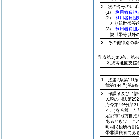
2 次の各号のい
(1)
利用者負担
(2)
利用者負担
とり親世帯等
(3)
利用者負担
親世帯等以外
3 その他特別の
別表第3
(第3条、第4
乳児等通園支援
1 法第7条第11
律第144号)
第6
2 保護者及び当
民税の同法第29
府令第44号)
第2
る。)
を合算した
定都市
(地方自治
あるときは、こ
町村民税所得割合
帯非課税者であ