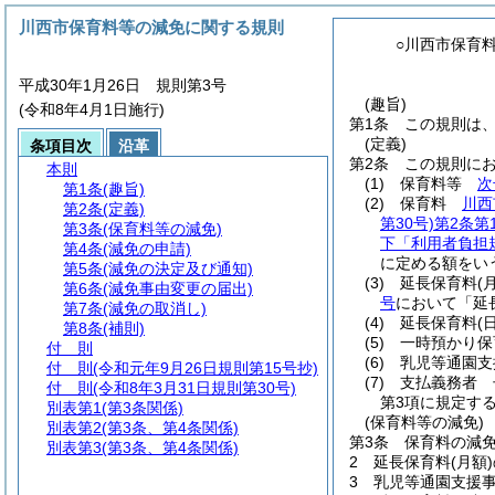
川西市保育料等の減免に関する規則
○川西市保育
平成30年1月26日 規則第3号
(趣旨)
(令和8年4月1日施行)
第1条
この規則は
(定義)
条項目次
沿革
第2条
この規則に
本則
(1)
保育料等
次
第1条
(趣旨)
(2)
保育料
川西
第2条
(定義)
第30号)
第2条第
第3条
(保育料等の減免)
下「利用者負担
第4条
(減免の申請)
に定める額をい
第5条
(減免の決定及び通知)
(3)
延長保育料
(
第6条
(減免事由変更の届出)
号
において「延
第7条
(減免の取消し)
(4)
延長保育料
(
第8条
(補則)
(5)
一時預かり
付 則
(6)
乳児等通園
付 則
(令和元年9月26日規則第15号抄)
(7)
支払義務者 
付 則
(令和8年3月31日規則第30号)
第3項に規定す
別表第1
(第3条関係)
(保育料等の減免)
別表第2
(第3条、第4条関係)
第3条
保育料の減
別表第3
(第3条、第4条関係)
2
延長保育料
(月額)
3
乳児等通園支援