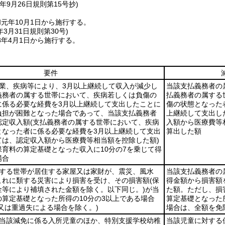
年9月26日
規則第15号抄)
元年10月1日から施行する。
年3月31日
規則第30号)
8年4月1日から施行する。
要件
失業、疾病等により、3月以上継続して収入が減少し
当該支払義務者の
義務者の属する世帯において、疾病若しくは負傷の
払義務者の属する
に係る必要な経費を3月以上継続して支出したことに
傷の状態となった
負担が困難となった場合であって、当該支払義務者
上継続して支出し
認定収入額
(支払義務者の属する世帯において、疾病
入額から医療費等
となった者に係る必要な経費を3月以上継続して支出
算出した額
ては、認定収入額から医療費等相当額を控除した額)
育料の算定基礎となった収入に10分の7を乗じて得
場合
属する世帯が居住する家屋又は家財が、震災、風水
当該支払義務者の
これに類する災害により損害を受け、その損害額
(保
得金額から損害額
金等により補填された金額を除く。以下同じ。)
が当
た額。ただし、損
算定基礎となった所得の10分の3以上である場合
算定基礎となった
又は重過失による場合を除く。)
場合は、全額を免
、当該減免に係る入所児童のほか、特別支援学校幼稚
当該児童に対する