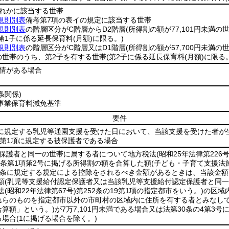
ずれかに該当する世帯
規則別表
備考第7項の表イの規定に該当する世帯
規則別表
の階層区分がC階層からD2階層
(所得割の額が77,101円未満の
(第1子に係る延長保育料
(月額)
に限る。)
規則別表
の階層区分がC階層又はD1階層
(所得割の額が57,700円未満の
の世帯のうち、第2子を有する世帯
(第2子に係る延長保育料
(月額)
に限る。
事情がある場合
条関係)
事業保育料減免基準
要件
項に規定する乳児等通園支援を受けた日において、当該支援を受けた者が
条第1項に規定する被保護者である場合
該保護者と同一の世帯に属する者について地方税法
(昭和25年法律第226号
2条第1項第2号に掲げる所得割の額を合算した額
(子ども・子育て支援法
1条に規定する規定による控除をされるべき金額があるときは、当該金
額
(乳児等支援給付認定保護者又は当該乳児等支援給付認定保護者と同
法
(昭和22年法律第67号)
第252条の19第1項の指定都市をいう。)
の区域
れらのものを指定都市以外の市町村の区域内に住所を有する者とみなして
算額」という。)
が7万7,101円未満である場合又は法第30条の4第3
る場合
(1に掲げる場合を除く。)