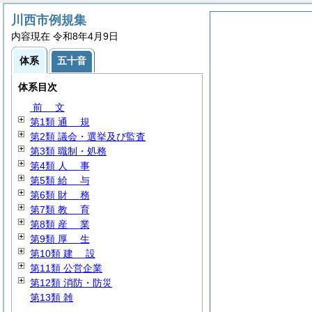
川西市例規集
内容現在 令和8年4月9日
体系
五十音
体系目次
前
文
第1類
通
規
第2類 議会・選挙及び監査
第3類 職制・処務
第4類
人
事
第5類
給
与
第6類
財
務
第7類
教
育
第8類
産
業
第9類
厚
生
第10類
建
設
第11類 公営企業
第12類 消防・防災
第13類 雑