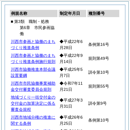
例規名称
制定年月日
種別番号
■ 第3類 職制・処務
第6章 市民参画協
働
川西市参画と協働のまち
◆平成22年6
条例第16号
づくり推進条例
月28日
川西市参画と協働のまち
◆平成22年9
規則第49号
づくり推進条例施行規則
月14日
川西市協働推進本部会議
◆平成25年5
訓令第10号
設置要綱
月7日
川西市市民協働事業補助
◆令和7年11
規則第55号
金交付審査委員会規則
月21日
地域づくり一括交付金の
◆平成27年3
交付金の加算決定に係る
訓令第9号
月31日
審査会規程
川西市地域分権の推進に
◆平成26年6
条例第10号
関する条例
月25日