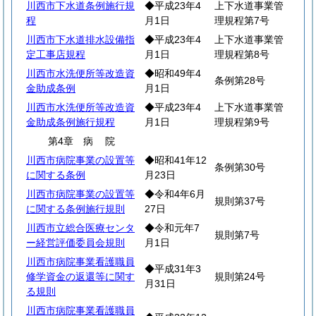
川西市下水道条例施行規
◆平成23年4
上下水道事業管
程
月1日
理規程第7号
川西市下水道排水設備指
◆平成23年4
上下水道事業管
定工事店規程
月1日
理規程第8号
川西市水洗便所等改造資
◆昭和49年4
条例第28号
金助成条例
月1日
川西市水洗便所等改造資
◆平成23年4
上下水道事業管
金助成条例施行規程
月1日
理規程第9号
第4章
病
院
川西市病院事業の設置等
◆昭和41年12
条例第30号
に関する条例
月23日
川西市病院事業の設置等
◆令和4年6月
規則第37号
に関する条例施行規則
27日
川西市立総合医療センタ
◆令和元年7
規則第7号
ー経営評価委員会規則
月1日
川西市病院事業看護職員
◆平成31年3
修学資金の返還等に関す
規則第24号
月31日
る規則
川西市病院事業看護職員