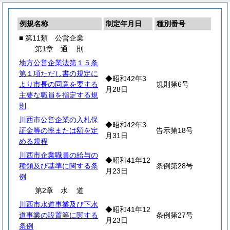
例規名称
制定年月日
種別番号
■ 第11類 公営企業
第1章
通
則
地方公営企業法第１５条
第１項ただし書の規定に
◆昭和42年3
より市長の同意を要する
規則第6号
月28日
主要な職員を指定する規
則
川西市公営企業の入札保
◆昭和42年3
証金等の率または額を定
告示第18号
月31日
める規程
川西市企業職員の給与の
◆昭和41年12
種類及び基準に関する条
条例第28号
月23日
例
第2章
水
道
川西市水道事業及び下水
◆昭和41年12
道事業の設置等に関する
条例第27号
月23日
条例