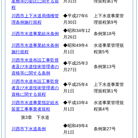
業務等の委託に関する規
月31日
理規程第1号
程
川西市上下水道局債権管
◆平成27年6
上下水道事業管
理条例施行規程
月30日
理規程第9号
◆昭和34年12
川西市水道事業給水条例
条例第18号
月26日
川西市水道事業給水条例
◆昭和49年4
水道事業管理規
施行規程
月1日
程第5号
川西市水道布設工事監督
◆平成25年3
者及び水道技術管理者の
条例第13号
月27日
資格等に関する条例
川西市水道布設工事監督
◆平成25年4
上下水道事業管
者及び水道技術管理者の
月1日
理規程第1号
資格に関する規程
川西市水道事業指定給水
◆平成10年4
水道事業管理規
装置工事事業者規程
月1日
程第4号
第3章 下水道
◆昭和49年4
川西市下水道条例
条例第27号
月1日