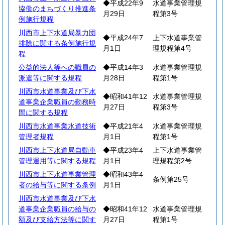
◆平成22年9
水道事業管理規
協働のまちづくり推進条
月29日
程第3号
例施行規程
川西市上下水道局暴力団
◆平成24年7
上下水道事業管
排除に関する条例施行規
月1日
理規程第4号
程
公益的法人等への職員の
◆平成14年3
水道事業管理規
派遣等に関する規程
月28日
程第1号
川西市水道事業及び下水
◆昭和41年12
水道事業管理規
道事業企業職員の勤務時
月27日
程第3号
間に関する規程
川西市水道事業水道技術
◆平成21年4
水道事業管理規
管理者規程
月1日
程第1号
川西市上下水道局自動車
◆平成23年4
上下水道事業管
管理運用等に関する規程
月1日
理規程第2号
川西市上下水道事業管理
◆昭和43年4
条例第25号
者の給与等に関する条例
月1日
川西市水道事業及び下水
道事業企業職員の給与の
◆昭和41年12
水道事業管理規
額及び支給方法等に関す
月27日
程第1号