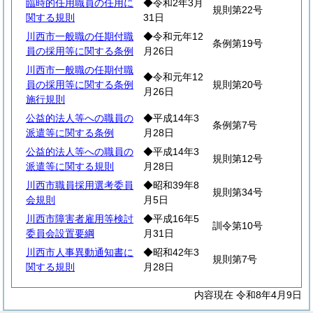
臨時的任用職員の任用に
◆令和2年3月
規則第22号
関する規則
31日
川西市一般職の任期付職
◆令和元年12
条例第19号
員の採用等に関する条例
月26日
川西市一般職の任期付職
◆令和元年12
員の採用等に関する条例
規則第20号
月26日
施行規則
公益的法人等への職員の
◆平成14年3
条例第7号
派遣等に関する条例
月28日
公益的法人等への職員の
◆平成14年3
規則第12号
派遣等に関する規則
月28日
川西市職員採用選考委員
◆昭和39年8
規則第34号
会規則
月5日
川西市障害者雇用等検討
◆平成16年5
訓令第10号
委員会設置要綱
月31日
川西市人事異動通知書に
◆昭和42年3
規則第7号
関する規則
月28日
内容現在 令和8年4月9日