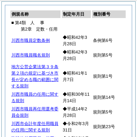
例規名称
制定年月日
種別番号
■ 第4類
人
事
第2章 定数・任用
◆昭和42年3
川西市職員定数条例
条例第6号
月28日
◆昭和42年3
川西市職員職名規則
規則第5号
月28日
地方公営企業法第３９条
第２項の規定に基づき市
◆昭和41年1
規則第1号
長が定める職の範囲に関
月7日
する規則
川西市職員の任用に関す
◆昭和30年11
規則第14号
る規則
月14日
川西市職員再任用選考委
◆平成14年2
規則第5号
員会規則
月28日
川西市会計年度任用職員
◆令和2年3月
規則第23号
の任用に関する規則
31日