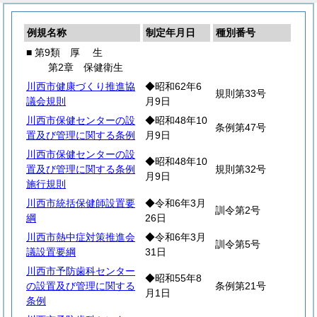
例規名称
制定年月日
種別番号
■ 第9類
厚
生
第2章 保健衛生
川西市健康づくり推進協
◆昭和62年6
規則第33号
議会規則
月9日
川西市保健センターの設
◆昭和48年10
条例第47号
置及び管理に関する条例
月9日
川西市保健センターの設
◆昭和48年10
置及び管理に関する条例
規則第32号
月9日
施行規則
川西市統括保健師設置要
◆令和6年3月
訓令第2号
綱
26日
川西市熱中症対策推進会
◆令和6年3月
訓令第5号
議設置要綱
31日
川西市予防歯科センター
◆昭和55年8
の設置及び管理に関する
条例第21号
月1日
条例