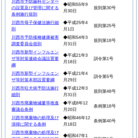
川西市予防歯科センター
◆昭和55年9
の設置及び管理に関する
規則第30号
月30日
条例施行規則
川西市母子保健法施行細
◆平成25年4
規則第25号
則
月1日
川西市予防接種健康被害
◆昭和54年3
規則第18号
調査委員会規則
月31日
川西市新型インフルエン
◆平成21年3
ザ等対策連絡会議設置要
訓令第1号
月18日
綱
川西市新型インフルエン
◆平成21年4
訓令第5号
ザ等対策本部設置要綱
月29日
川西市狂犬病予防法施行
◆平成12年3
規則第48号
細則
月31日
川西市廃棄物減量等推進
◆平成8年12
条例第18号
審議会条例
月20日
川西市廃棄物の処理及び
◆昭和46年12
条例第40号
清掃に関する条例
月18日
川西市廃棄物の処理及び
◆昭和47年1