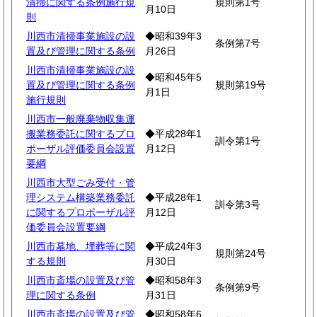
清掃に関する条例施行規
規則第1号
月10日
則
川西市清掃事業施設の設
◆昭和39年3
条例第7号
置及び管理に関する条例
月26日
川西市清掃事業施設の設
◆昭和45年5
置及び管理に関する条例
規則第19号
月1日
施行規則
川西市一般廃棄物収集運
搬業務委託に関するプロ
◆平成28年1
訓令第1号
ポーザル評価委員会設置
月12日
要綱
川西市大型ごみ受付・管
理システム構築業務委託
◆平成28年1
訓令第3号
に関するプロポーザル評
月12日
価委員会設置要綱
川西市墓地、埋葬等に関
◆平成24年3
規則第24号
する規則
月30日
川西市斎場の設置及び管
◆昭和58年3
条例第9号
理に関する条例
月31日
川西市斎場の設置及び管
◆昭和58年6