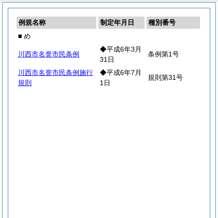
例規名称
制定年月日
種別番号
■ め
◆平成6年3月
川西市名誉市民条例
条例第1号
31日
川西市名誉市民条例施行
◆平成6年7月
規則第31号
規則
1日